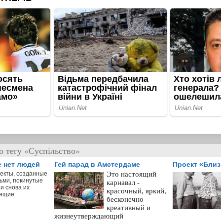
о тегу «Суспільство»
е нет людей
Гей парад в Амстердаме
Проект «Бли
екты, созданные
Это настоящий
ьми, покинутые
карнавал -
и снова их
красочный, яркий,
ящие.
бесконечно
креативный и
жизнеутверждающий