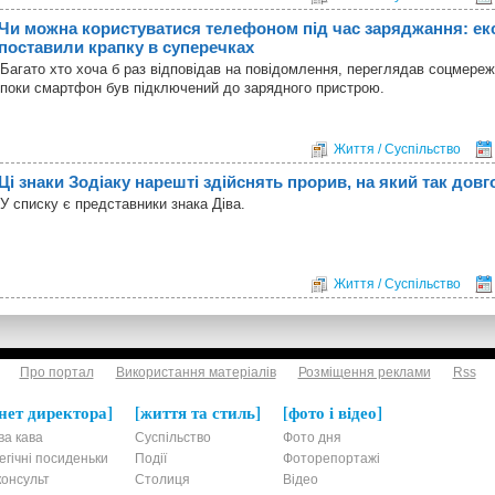
Чи можна користуватися телефоном під час заряджання: ек
поставили крапку в суперечках
Багато хто хоча б раз відповідав на повідомлення, переглядав соцмереж
поки смартфон був підключений до зарядного пристрою.
Життя / Суспільство
Ці знаки Зодіаку нарешті здійснять прорив, на який так довг
У списку є представники знака Діва.
Життя / Суспільство
Про портал
Використання матеріалів
Розміщення реклами
Rss
нет директора
життя та стиль
фото і відео
ва кава
Суспільство
Фото дня
егічні посиденьки
Події
Фоторепортажі
онсульт
Столиця
Відео