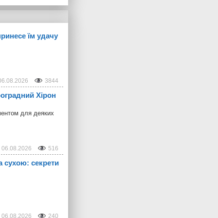
принесе їм удачу
06.08.2026
3844
троградний Хірон
ментом для деяких
06.08.2026
516
а сухою: секрети
06.08.2026
240