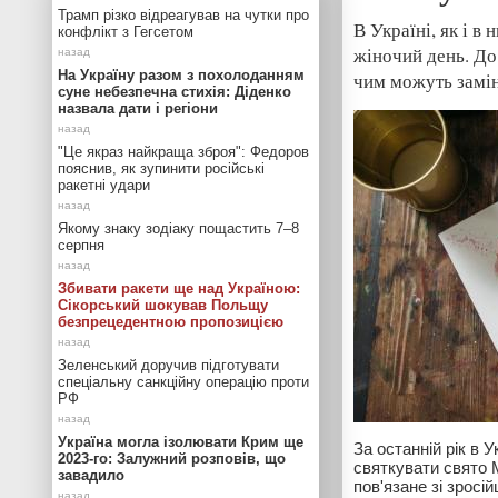
Трамп різко відреагував на чутки про
В Україні, як і в
конфлікт з Гегсетом
жіночий день. До
На Україну разом з похолоданням
чим можуть замі
суне небезпечна стихія: Діденко
назвала дати і регіони
"Це якраз найкраща зброя": Федоров
пояснив, як зупинити російські
ракетні удари
Якому знаку зодіаку пощастить 7–8
серпня
Збивати ракети ще над Україною:
Сікорський шокував Польщу
безпрецедентною пропозицією
Зеленський доручив підготувати
спеціальну санкційну операцію проти
РФ
Україна могла ізолювати Крим ще
За останній рік в 
2023-го: Залужний розповів, що
святкувати свято М
завадило
пов'язане зі зрос