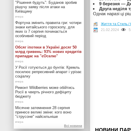
"Рішення будуть": Буданов зробив
9 березня — Д
рішучу заяву після атаки на
Друга неділя 
Київщину
Однак наразі ці р
Фортуна змінить правила гри: чотири
Життя та Стиль / 
знаки китайського гороскопу, для
21.02.2024
5
яких із 7 серпня починається
особливий період
Обсяг іпотеки в Україні досяг 50
млрд гривень: 93% нових кредитів
припадає на "єОселю"
У Росії готуються до бунтів: Кремль
посилює репресивний апарат і урізає
соціалку
Ремонт Wildberries може обійтись
Росії в чверть річного дефіциту
бюджету
Місячне затемнення 28 серпня
принесе великі зміни: кого воно
"струсоне" найсильніше
Всі новини