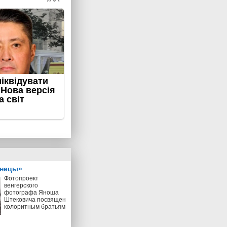
знецы»
Фотопроект
венгерского
фотографа Яноша
Штековича посвящен
колоритным братьям