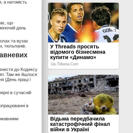
, а натомість
чає, що
 жіночий день
колах та вузах
и, тюльпанів.
равневих
 внести до Кодексу
вят. Там же йшлося
я (День праці і
ярні в сучасній
опрацюванні в
ержавними