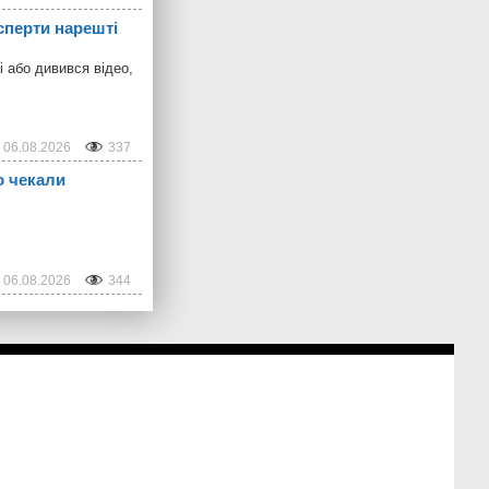
сперти нарешті
і або дивився відео,
06.08.2026
337
о чекали
06.08.2026
344