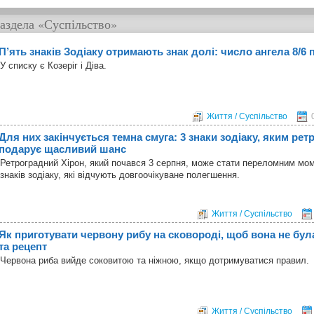
аздела
«Суспільство»
П’ять знаків Зодіаку отримають знак долі: число ангела 8/6 
У списку є Козеріг і Діва.
Життя / Суспільство
Для них закінчується темна смуга: 3 знаки зодіаку, яким ре
подарує щасливий шанс
Ретроградний Хірон, який почався 3 серпня, може стати переломним мо
знаків зодіаку, які відчують довгоочікуване полегшення.
Життя / Суспільство
Як приготувати червону рибу на сковороді, щоб вона не бул
та рецепт
Червона риба вийде соковитою та ніжною, якщо дотримуватися правил.
Життя / Суспільство