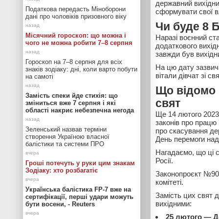
державний вихідний
Податкова передасть Міноборони
сформувати свої в
дані про чоловіків призовного віку
Чи буде 8 
Місячний гороскоп: що можна і
Наразі воєнний ста
чого не можна робити 7–8 серпня
додаткового вихід
завжди був вихідни
Гороскоп на 7–8 серпня для всіх
На цю дату зазвича
знаків зодіаку: дні, коли варто побути
вітали дівчат зі с
на самоті
Що відомо 
Замість спеки йде стихія: що
свят
зміниться вже 7 серпня і які
області накриє небезпечна негода
Ще 14 лютого 2023
законів про працю 
Зеленський назвав терміни
про скасування дер
створення Україною власної
День перемоги над 
балістики та системи ПРО
Нагадаємо, що ці 
Росії.
Гроші потечуть у руки цим знакам
Зодіаку: хто розбагатіє
Законопроєкт №9
комітеті.
Українська балістика FP-7 вже на
Замість цих свят 
сертифікації, перші удари можуть
вихідними:
бути восени, - Reuters
25 лютого — Д