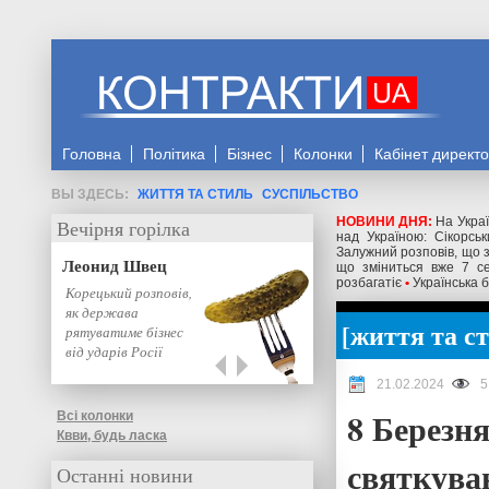
Головна
Політика
Бізнес
Колонки
Кабінет директ
ЖИТТЯ ТА СТИЛЬ
СУСПІЛЬСТВО
НОВИНИ ДНЯ:
На Украї
Вечірня горілка
над Україною: Сікорс
Залужний розповів, що 
Леонид Швец
що зміниться вже 7 се
розбагатіє
•
Українська б
Корецький розповів,
як держава
життя та с
рятуватиме бізнес
від ударів Росії
21.02.2024
5
8 Березня
Всі колонки
Квви, будь ласка
святкуван
Останні новини