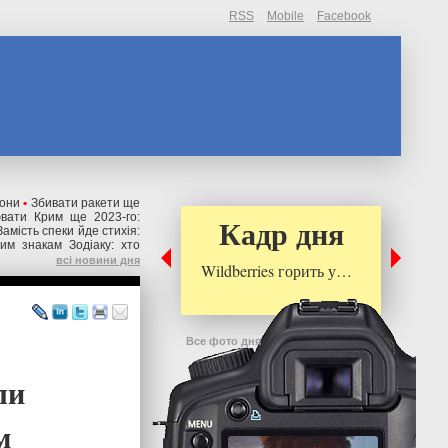
RSS
Mobile
Facebook
іони
•
Збивати ракети ще
ювати Крим ще 2023-го:
Кадр дня
Замість спеки йде стихія:
им знакам Зодіаку: хто
всі новини дня
Wildberries горить у…
Все фото дня
ли
м