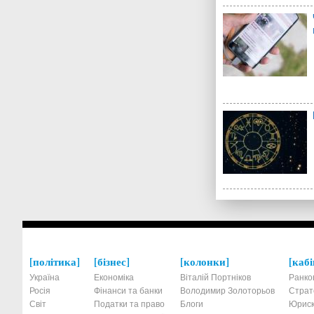
політика
бізнес
колонки
кабі
Україна
Економіка
Віталій Портніков
Ранко
Росія
Фінанси та банки
Володимир Золоторьов
Страт
Світ
Податки та право
Блоги
Юриск