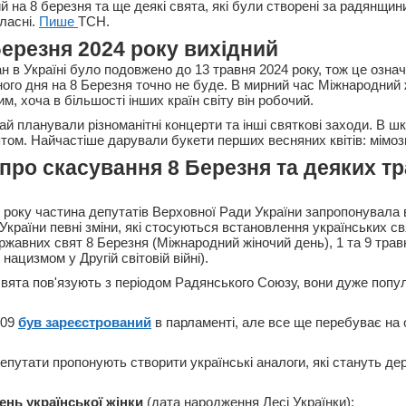
 на 8 березня та ще деякі свята, які були створені за радянщини
ласні.
Пише
ТСН.
Березня 2024 року вихідний
н в Україні було подовжено до 13 травня 2024 року, тож це озна
ного дня на 8 Березня точно не буде. В мирний час Міжнародний
м, хоча в більшості інших країн світу він робочий.
й планували різноманітні концерти та інші святкові заходи. В ш
вятом. Найчастіше дарували букети перших весняних квітів: мімоз
про скасування 8 Березня та деяких т
 року частина депутатів Верховної Ради України запропонувала
України певні зміни, які стосуються встановлення українських с
жавних свят 8 Березня (Міжнародний жіночий день), 1 та 9 травн
нацизмом у Другій світовій війні).
свята пов'язують з періодом Радянського Союзу, вони дуже попул
009
був зареєстрований
в парламенті, але все ще перебуває на 
депутати пропонують створити українські аналоги, які стануть д
ень української жінки
(дата народження Лесі Українки);