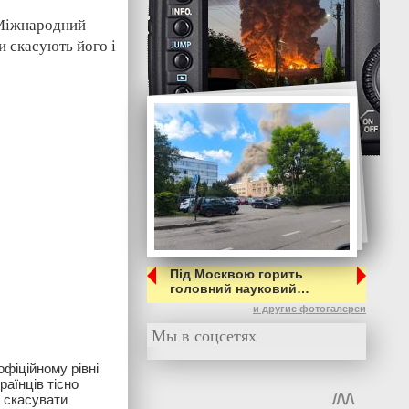
и Міжнародний
и скасують його і
Під Москвою горить
головний науковий…
и другие фотогалереи
Мы в соцсетях
офіційному рівні
раїнців тісно
а скасувати