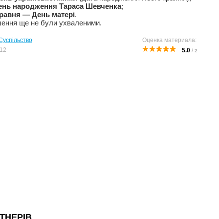
ень народження Тараса Шевченка
;
травня — День матері
.
ішення ще не були ухваленими.
Суспільство
Оценка материала:
12
5.0
/
2