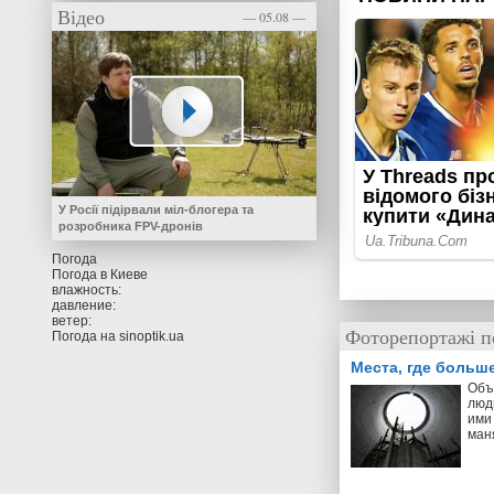
Відео
— 05.08 —
У Росії підірвали міл-блогера та
розробника FPV-дронів
Погода
Погода в
Киеве
влажность:
давление:
ветер:
Фоторепортажі п
Погода на
sinoptik.ua
Места, где больш
Объ
люд
ими 
ман