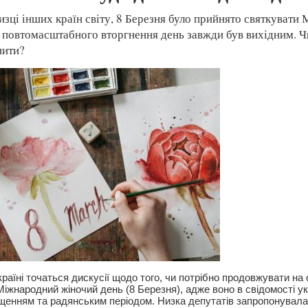
 низці інших країн світу, 8 Березня було прийнято святкуват
 повтомасштабного вторгнення день завжди був вихідним. Ч
нити?
Україні точаться дискусії щодо того, чи потрібно продовжувати на 
іжнародний жіночий день (8 Березня), адже воно в свідомості ук
ійщенням та радянським періодом. Низка депутатів запропонувал