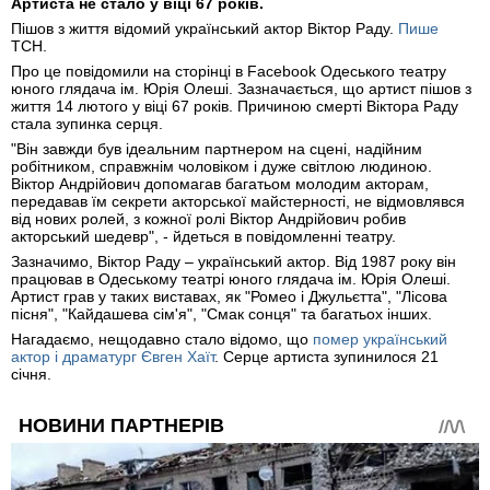
Артиста не стало у віці 67 років.
Пішов з життя відомий український актор Віктор Раду.
Пише
ТСН.
Про це повідомили на сторінці в Facebook Одеського театру
юного глядача ім. Юрія Олеші. Зазначається, що артист пішов з
життя 14 лютого у віці 67 років. Причиною смерті Віктора Раду
стала зупинка серця.
"Він завжди був ідеальним партнером на сцені, надійним
робітником, справжнім чоловіком і дуже світлою людиною.
Віктор Андрійович допомагав багатьом молодим акторам,
передавав їм секрети акторської майстерності, не відмовлявся
від нових ролей, з кожної ролі Віктор Андрійович робив
акторський шедевр", - йдеться в повідомленні театру.
Зазначимо, Віктор Раду – український актор. Від 1987 року він
працював в Одеському театрі юного глядача ім. Юрія Олеші.
Артист грав у таких виставах, як "Ромео і Джульєтта", "Лісова
пісня", "Кайдашева сім'я", "Смак сонця" та багатьох інших.
Нагадаємо, нещодавно стало відомо, що
помер український
актор і драматург Євген Хаїт
. Серце артиста зупинилося 21
січня.