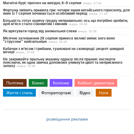
Магнітні бурі: прогноз на вихідні, 8–9 серпня
вчера, 17:44
Фортуна змінить правила гри: чотири знаки китайського гороскопу, для
яких із 7 серпня починається особливий період
вчера, 17:16
Більшість готує курячу грудку неправильно: ось що потрібно зробити,
щоб м’ясо стало соковитим і ніжним
вчера, 16:49
Як врятувати город від аномальної спеки
вчера, 16:38
Місячне затемнення 28 серпня принесе великі зміни: кого воно
"струсоне" найсильніше
вчера, 16:18
Кабачки з м’ясом і грибами, тушковані на сковороді: рецепт швидкої
вечері
вчера, 15:49
Не закривайте пральну машину одразу після прання: експерти
пояснили, як одна звичка допоможе уникнути цвілі та неприємного
запаху
вчера, 15:36
Політика
Бізнес
Колонки
Кабінет директора
Життя і стиль
Фоторепортажі
Відео
Ітоги
розміщення реклами