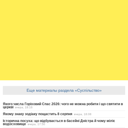
Еще материалы раздела «Суспільство»
Якого числа Горіховий Спас 2026: чого не можна робити і що святити в
церкві
вчера, 18:16
Якому знаку зодіаку пощастить 8 серпня
вчера, 18:08
Історична посуха: що відбувається в басейні Дністра й чому міліє
водосховище
вчера, 17:50