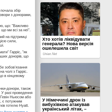
 почала збір
говори з донорами,
ню, що: "Важливо
що ми всі за неї".
ний на підтримці
ією сили,
ші.
ати" Гарріс, "як
аших донорів, що
ебе зобов'язання
а чолі з Гарріс.
що в кінцевому
інки-донори, також
. У разі проведення
ї Гевін Ньюсом або
ї, є потужним
ів готелю Hyatt.