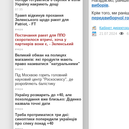
Нагадаємо, раніш
Україну накриють дощі
виборів
.
Крім того, ми ран
Трамп відкинув прохання
передвиборчої г
Зеленського щодо ракет для
Patriot, - FT
Кабінет директора
21.07.2024
6
Постачання ракет для ППО
скоротилося втричі, хоча у
партнерів вони є, - Зеленський
Великий обман на полицях
магазинів: які продукти мають
право називатися "натуральними"
Під Москвою горить головний
науковий центр "Роскосмосу", де
розробляють балістику
Україну розжарить до +40, але
похолодання вже близько: Діденко
назвала точні дати
Треба протриматися три дні:
синоптики попередили українців
про спеку понад +40