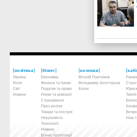
політика
бізнес
колонки
кабі
Україна
Економіка
Віталій Портніков
Ранко
Росія
Фінанси та банки
Володимир Золоторьов
Страт
Світ
Податки та право
Блоги
Юриск
Новини
Ринки та компанії
Talen
Страхування
Бізнес
Прес-релізи
Конфе
Товари та послуги
Вечірн
Нерухомість
Наш тр
Технології
Новини
Бізнес пропозиції