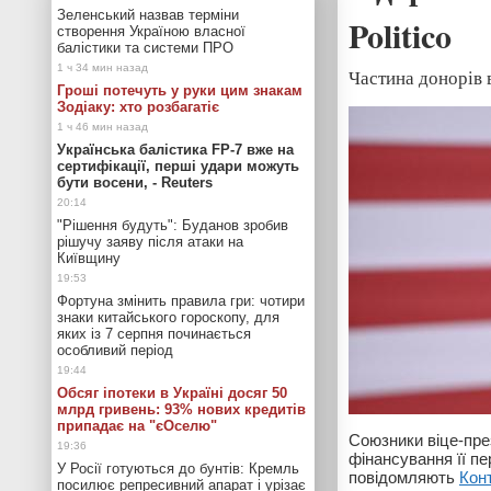
Зеленський назвав терміни
Politico
створення Україною власної
балістики та системи ПРО
Частина донорів 
Гроші потечуть у руки цим знакам
Зодіаку: хто розбагатіє
Українська балістика FP-7 вже на
сертифікації, перші удари можуть
бути восени, - Reuters
"Рішення будуть": Буданов зробив
рішучу заяву після атаки на
Київщину
Фортуна змінить правила гри: чотири
знаки китайського гороскопу, для
яких із 7 серпня починається
особливий період
Обсяг іпотеки в Україні досяг 50
млрд гривень: 93% нових кредитів
припадає на "єОселю"
Союзники віце-пр
фінансування її п
У Росії готуються до бунтів: Кремль
повідомляють
Кон
посилює репресивний апарат і урізає