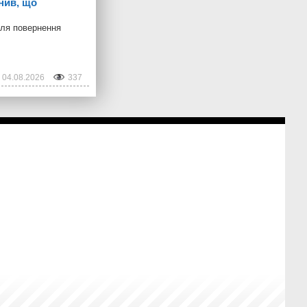
нив, що
для повернення
04.08.2026
337