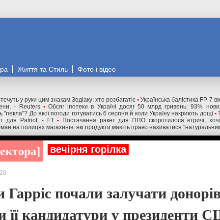
ора
Життя та Стиль
Фото і відео
течуть у руки цим знакам Зодіаку: хто розбагатіє
•
Українська балістика FP-7 в
ни, - Reuters
•
Обсяг іпотеки в Україні досяг 50 млрд гривень: 93% нов
 "пекла"? До якої погоди готуватись 6 серпня й коли Україну накриють дощі
•
 для Patriot, - FT
•
Постачання ракет для ППО скоротилося втричі, хоча
ман на полицях магазинів: які продукти мають право називатися "натуральни
ректора
вечірня горілка
20
 Гарріс почали залучати донорів
и її кандидатури у президенти 