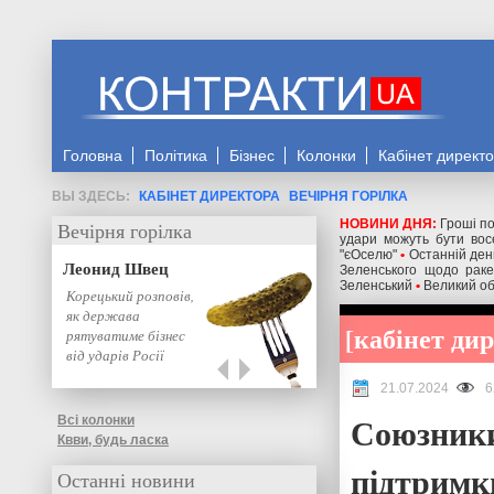
Головна
Політика
Бізнес
Колонки
Кабінет директ
КАБІНЕТ ДИРЕКТОРА
ВЕЧІРНЯ ГОРІЛКА
НОВИНИ ДНЯ:
Гроші по
Вечірня горілка
удари можуть бути восе
"єОселю"
•
Останній день
Леонид Швец
Зеленського щодо ракет
Зеленський
•
Великий об
Корецький розповів,
як держава
кабінет ди
рятуватиме бізнес
від ударів Росії
21.07.2024
6
Союзники
Всі колонки
Квви, будь ласка
підтримк
Останні новини