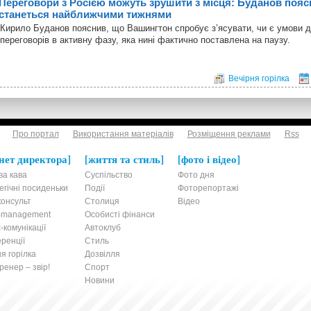
Переговори з Росією можуть зрушити з місця: Буданов пояс
станеться найближчими тижнями
Кирило Буданов пояснив, що Вашингтон спробує з’ясувати, чи є умови 
переговорів в активну фазу, яка нині фактично поставлена на паузу.
Вечірня горілка
Про портал
Використання матеріалів
Розміщення реклами
Rss
нет директора
життя та стиль
фото і відео
ва кава
Суспільство
Фото дня
егічні посиденьки
Події
Фоторепортажі
онсульт
Столиця
Відео
t-management
Особисті фінанси
-комунікації
Автоклуб
ренції
Стиль
я горілка
Дозвілля
енер – звір!
Спорт
Новини