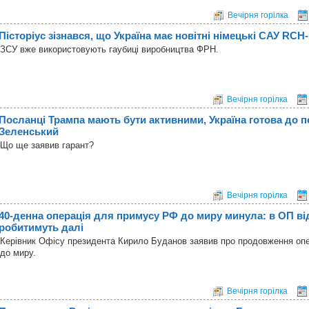
Вечірня горілка
Пісторіус зізнався, що Україна має новітні німецькі САУ RCH
ЗСУ вже використовують гаубиці виробництва ФРН.
Вечірня горілка
Посланці Трампа мають бути активними, Україна готова до пе
Зеленський
Що ще заявив гарант?
Вечірня горілка
40-денна операція для примусу РФ до миру минула: в ОП ві
робитимуть далі
Керівник Офісу президента Кирило Буданов заявив про продовження опер
до миру.
Вечірня горілка