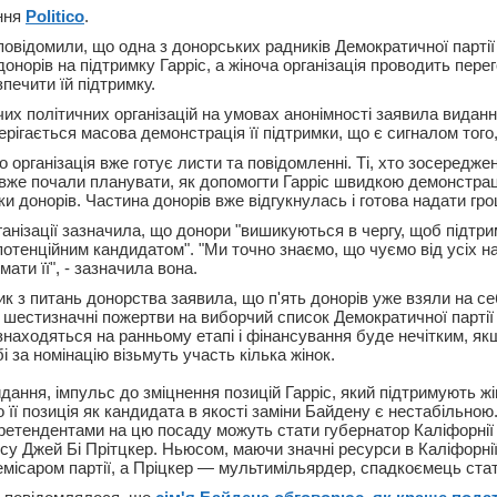
ння
Politico
.
овідомили, що одна з донорських радників Демократичної партії
донорів на підтримку Гарріс, а жіноча організація проводить пере
печити їй підтримку.
очих політичних організацій на умовах анонімності заявила видан
ерігається масова демонстрація її підтримки, що є сигналом того, 
 організація вже готує листи та повідомленні. Ті, хто зосередже
 вже почали планувати, як допомогти Гарріс швидкою демонстрац
и донорів. Частина донорів вже відгукнулась і готова надати гро
рганізації зазначила, що донори "вишикуються в чергу, щоб підтрим
потенційним кандидатом". "Ми точно знаємо, що чуємо від усіх н
мати її", - зазначила вона.
ик з питань донорства заявила, що п'ять донорів уже взяли на с
 шестизначні пожертви на виборчий список Демократичної партії н
знаходяться на ранньому етапі і фінансування буде нечітким, як
і за номінацію візьмуть участь кілька жінок.
дання, імпульс до зміцнення позицій Гарріс, який підтримують ж
о її позиція як кандидата в якості заміни Байдену є нестабільною
, претендентами на цю посаду можуть стати губернатор Каліфорні
йсу Джей Бі Прітцкер. Ньюсом, маючи значні ресурси в Каліфорні
місаром партії, а Пріцкер — мультимільярдер, спадкоємець статк