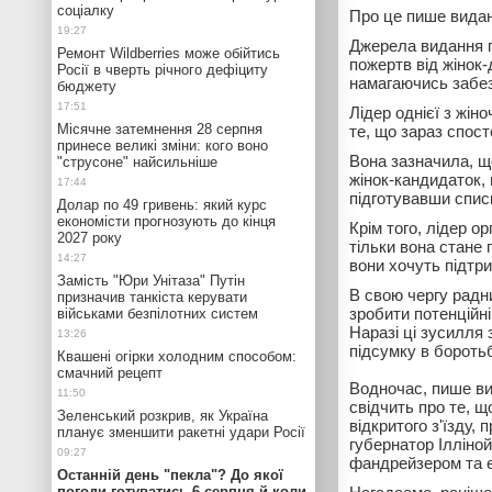
соціалку
Про це пише вида
Джерела видання п
Ремонт Wildberries може обійтись
пожертв від жінок-
Росії в чверть річного дефіциту
намагаючись забез
бюджету
Лідер однієї з жін
Місячне затемнення 28 серпня
те, що зараз спост
принесе великі зміни: кого воно
Вона зазначила, що
"струсоне" найсильніше
жінок-кандидаток,
підготувавши списк
Долар по 49 гривень: який курс
економісти прогнозують до кінця
Крім того, лідер о
2027 року
тільки вона стане 
вони хочуть підтри
Замість "Юри Унітаза" Путін
В свою чергу радн
призначив танкіста керувати
зробити потенційні
військами безпілотних систем
Наразі ці зусилля 
підсумку в боротьб
Квашені огірки холодним способом:
смачний рецепт
Водночас, пише ви
свідчить про те, щ
Зеленський розкрив, як Україна
відкритого з'їзду
планує зменшити ракетні удари Росії
губернатор Ілліно
фандрейзером та е
Останній день "пекла"? До якої
погоди готуватись 6 серпня й коли