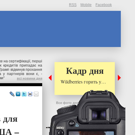
RSS
Mobile
Facebook
же на сертифікації, перші
их кредитів припадає на
Кадр дня
Трамп відкинув прохання
 у партнерів вони є, -
ми"
всі новини дня
Wildberries горить у…
Все фото дня
 для
США –