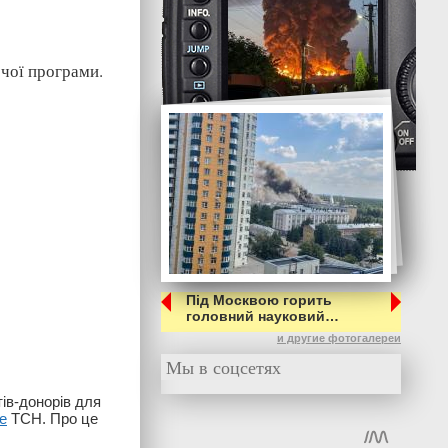
рчої програми.
Під Москвою горить
головний науковий…
и другие фотогалереи
Мы в соцсетях
ів-донорів для
е
ТСН. Про це