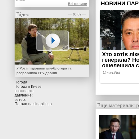
Всі новини
Відео
— 05.08 —
У Росії підірвали міл-блогера та
розробника FPV-дронів
Погода
Погода в
Киеве
влажность:
давление:
ветер:
Еще материалы р
Погода на
sinoptik.ua