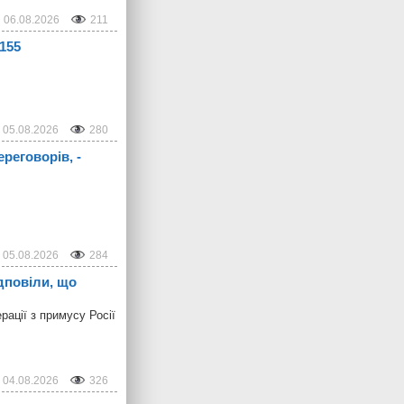
06.08.2026
211
-155
05.08.2026
280
реговорів, -
05.08.2026
284
дповіли, що
ації з примусу Росії
04.08.2026
326