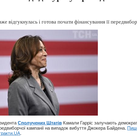
вже відгукнулась і готова почати фінансування її передвибо
езидента
Сполучених Штатів
Камали Гарріс залучають демократ
ередвиборчої кампанії на випадок вибуття Джокера Байдена.
Пиш
тракти.UA
.