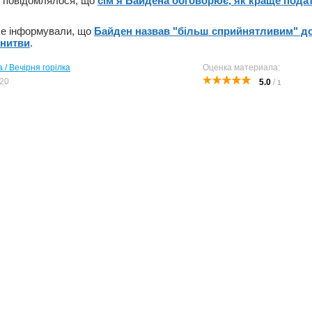
е повідомлялося, що
сім'я Байдена обговорює, як краще подат
іше інформували, що
Байден назвав "більш сприйнятливим" до
онитви
.
 / Вечірня горілка
Оценка материала:
20
5.0
/
1