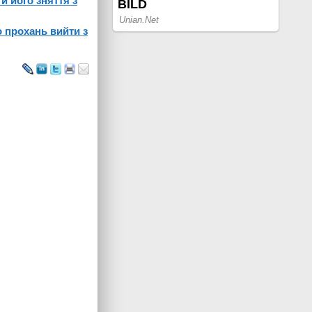
и його зняття з
 прохань вийти з