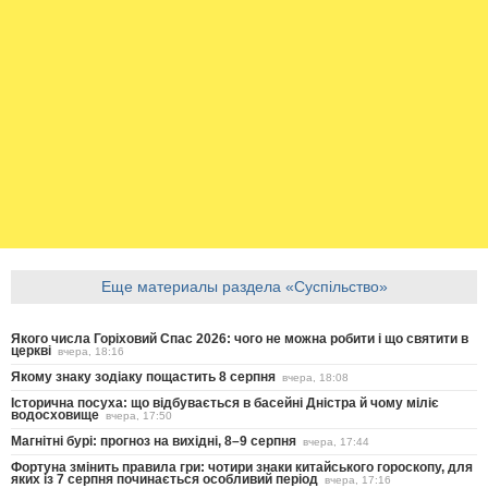
Еще материалы раздела «Суспільство»
Якого числа Горіховий Спас 2026: чого не можна робити і що святити в
церкві
вчера, 18:16
Якому знаку зодіаку пощастить 8 серпня
вчера, 18:08
Історична посуха: що відбувається в басейні Дністра й чому міліє
водосховище
вчера, 17:50
Магнітні бурі: прогноз на вихідні, 8–9 серпня
вчера, 17:44
Фортуна змінить правила гри: чотири знаки китайського гороскопу, для
яких із 7 серпня починається особливий період
вчера, 17:16