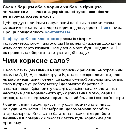
Сало з борщем або з чорним хлібом, з гірчицею
чи часником — класика української кухні, яка ніколи
не втрачає актуальності.
Цей продукт настільки популярний не тільки завдяки своїм
смаковим якостям, а й через користь для здоров’я.
Пише
nv.ua.
Про це повідомляють
Контракти.UA
.
Шеф-кухар Євген Клопотенко
разом із лікарем-
гастроентерологом і дієтологом Наталею Сидорець дослідили,
чому сало варто вживати, кому воно може бути шкідливим, і
як правильно обирати та готувати цей продукт.
Чим корисне сало?
Сало містить унікальний набір корисних речовин: жиророзчинні
вітаміни A, D, E, вітаміни групи B, а також мікроелементи, такі
як марганець, цинк і селен. Завдяки омега-3 жирним кислотам,
сало підтримує роботу мозку і допомагає боротися із
запаленнями. Крім того, у складі є арахідонова кислота, яка
необхідна для нормального функціонування мозку, серця і
нирок, а також підтримує гормональний баланс і здоров’я шкіри.
Лецитин, який також присутній у салі, позитивно впливає
на судини та клітинні мембрани, допомагаючи запобігти
атеросклерозу. Хоча сало багате на насичені жири, його
вживання в помірних кількостях може бути корисним для
організму.