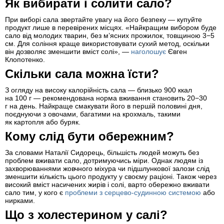
Як вибирати і солити сало?
При виборі сала звертайте увагу на його безпеку — купуйте
продукт лише в перевірених місцях. «Найкращим вибором буде
сало від молодих тварин, без м’ясних прожилок, товщиною 3−5
см. Для соління краще використовувати сухий метод, оскільки
він дозволяє зменшити вміст солі», —
наголошує
Євген
Клопотенко.
Скільки сала можна їсти?
З огляду на високу калорійність сала — близько 900 ккал
на 100 г — рекомендована норма вживання становить 20−30
г на день. Найкраще смакувати його в першій половині дня,
поєднуючи з овочами, багатими на крохмаль, такими
як картопля або буряк.
Кому слід бути обережним?
За словами Наталії Сидорець, більшість людей можуть без
проблем вживати сало, дотримуючись міри. Однак людям із
захворюваннями жовчного міхура чи підшлункової залози слід
зменшити кількість цього продукту у своєму раціоні. Також через
високий вміст насичених жирів і солі, варто обережно вживати
сало тим, у кого є
проблеми з серцево-судинною системою
або
нирками.
Що з холестерином у салі?