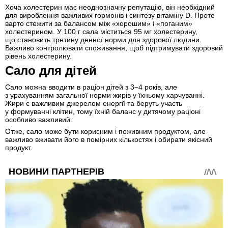
Хоча холестерин має неоднозначну репутацію, він необхідний
для вироблення важливих гормонів і синтезу вітаміну D. Проте
варто стежити за балансом між «хорошим» і «поганим»
холестерином. У 100 г сала міститься 95 мг холестерину,
що становить третину денної норми для здорової людини.
Важливо контролювати споживання, щоб підтримувати здоровий
рівень холестерину.
Сало для дітей
Сало можна вводити в раціон дітей з 3−4 років, але
з урахуванням загальної норми жирів у їхньому харчуванні.
Жири є важливим джерелом енергії та беруть участь
у формуванні клітин, тому їхній баланс у дитячому раціоні
особливо важливий.
Отже, сало може бути корисним і поживним продуктом, але
важливо вживати його в помірних кількостях і обирати якісний
продукт.