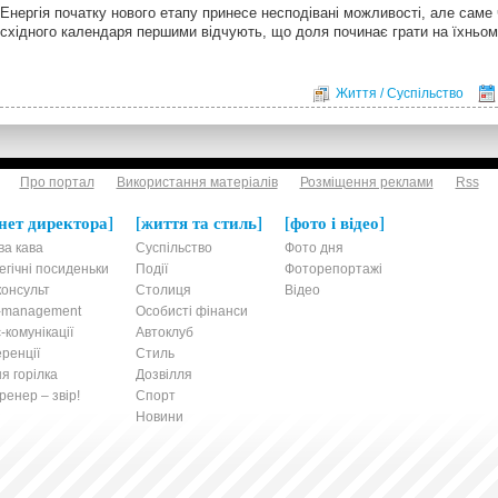
Енергія початку нового етапу принесе несподівані можливості, але саме
східного календаря першими відчують, що доля починає грати на їхньом
Життя / Суспільство
Про портал
Використання матеріалів
Розміщення реклами
Rss
нет директора
життя та стиль
фото і відео
ва кава
Суспільство
Фото дня
егічні посиденьки
Події
Фоторепортажі
онсульт
Столиця
Відео
t-management
Особисті фінанси
-комунікації
Автоклуб
ренції
Стиль
я горілка
Дозвілля
енер – звір!
Спорт
Новини