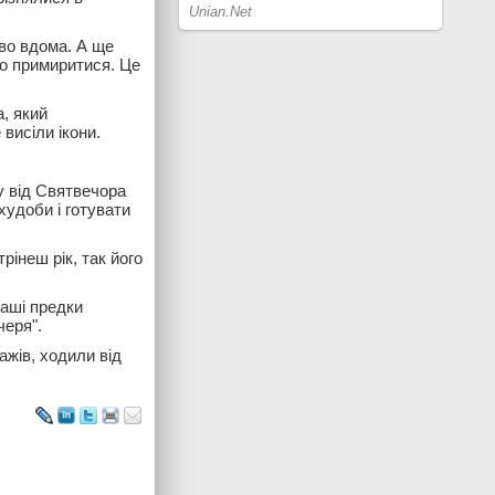
дво вдома. А ще
ло примиритися. Це
а, який
висіли ікони.
у від Святвечора
худоби і готувати
рінеш рік, так його
Наші предки
черя".
ажів, ходили від