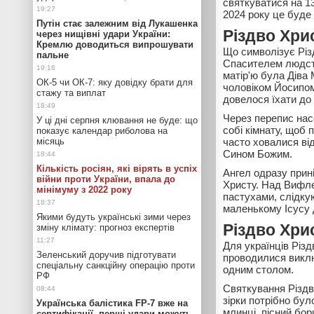
святкуватися на 13
2024 року це буде
Путін стає залежним від Лукашенка
Різдво Хрис
через нищівні удари України:
Кремлю доводиться випрошувати
Що символізує Різ
пальне
Спасителем людств
матір'ю була Діва 
ОК-5 чи ОК-7: яку довідку брати для
чоловіком Йосипом,
стажу та виплат
довелося їхати до
Через перепис нас
У ці дні серпня клювання не буде: що
собі кімнату, щоб
показує календар риболова на
місяць
часто ховалися ві
Сином Божим.
Кількість росіян, які вірять в успіх
Ангел одразу прин
війни проти України, впала до
Христу. Над Вифле
мінімуму з 2022 року
пастухами, слідкую
маленькому Ісусу д
Якими будуть українські зими через
Різдво Хрис
зміну клімату: прогноз експертів
Для українців Різ
Зеленський доручив підготувати
проводилися виклю
спеціальну санкційну операцію проти
одним столом.
РФ
Святкування Різдв
зірки потрібно бул
Українська балістика FP-7 вже на
млинці, пісний бор
сертифікації, перші удари можуть