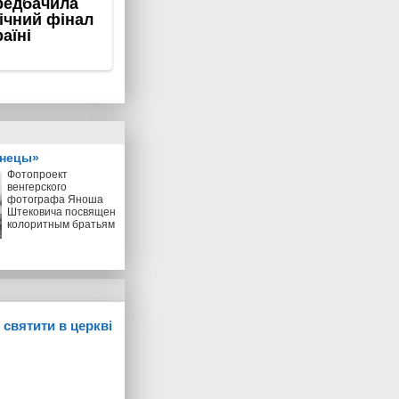
знецы»
Фотопроект
венгерского
фотографа Яноша
Штековича посвящен
колоритным братьям
 святити в церкві