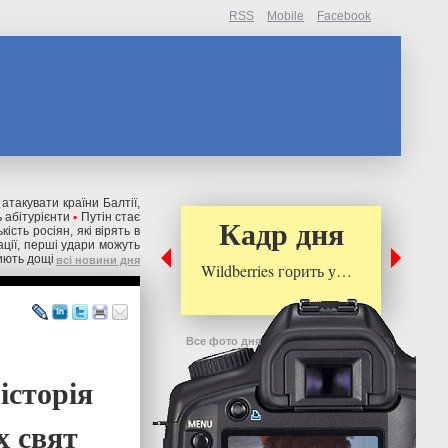
RSS
Mobile
Facebook
 атакувати країни Балтії,
 абітурієнти
•
Путін стає
Кадр дня
ькість росіян, які вірять в
ації, перші удари можуть
риють дощі
всі новини дня
Wildberries горить у…
Все фото дня
історія
х свят