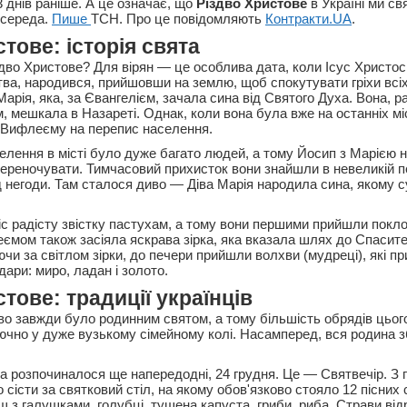
 днів раніше. А це означає, що
Різдво Христове
в Україні ми с
 середа.
Пише
ТСН. Про це повідомляють
Контракти.UA
.
тове: історія свята
дво Христове? Для вірян — це особлива дата, коли Ісус Христос,
а, народився, прийшовши на землю, щоб спокутувати гріхи всі
Марія, яка, за Євангелієм, зачала сина від Святого Духа. Вона, ра
 мешкала в Назареті. Однак, коли вона була вже на останніх міс
 Вифлеєму на перепис населення.
елення в місті було дуже багато людей, а тому Йосип з Марією н
 переночувати. Тимчасовий прихисток вони знайшли в невеликій п
д негоди. Там сталося диво — Діва Марія народила сина, якому 
іс радісту звістку пастухам, а тому вони першими прийшли покл
ємом також засіяла яскрава зірка, яка вказала шлях до Спасите
чи за світлом зірки, до печери прийшли волхви (мудреці), які п
ари: миро, ладан і золото.
тове: традиції українців
дво завжди було родинним святом, а тому більшість обрядів цьог
чно у дуже вузькому сімейному колі. Насамперед, вся родина 
а розпочиналося ще напередодні, 24 грудня. Це — Святвечір. З
о сісти за святковий стіл, на якому обов'язково стояло 12 пісних 
щ з галушками, голубці, тушена капуста, гриби, риба. Страви від