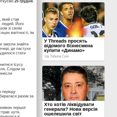
вяткуємо
25 грудня
.
 який став
х людей. Його
зом зі своїм
яцях вагітності, їм
е змогли знайти
ечері, де пастухи
судилося стати
онитися Ісусу
ля. Слідом за
ринесли
о періоду
збиралася разом за
 появою першої
страв: кутя,
різнялися в