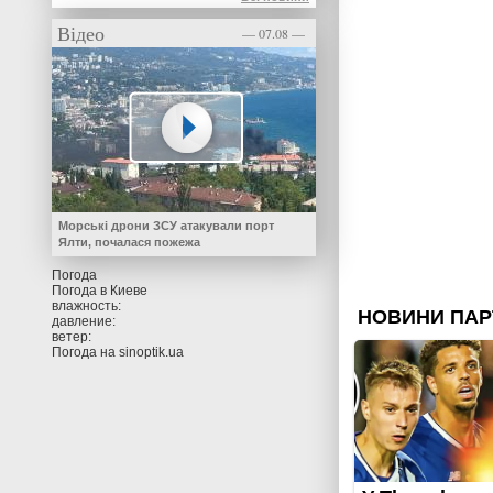
Відео
— 07.08 —
Морські дрони ЗСУ атакували порт
Ялти, почалася пожежа
Погода
Погода в
Киеве
влажность:
давление:
ветер:
Погода на
sinoptik.ua