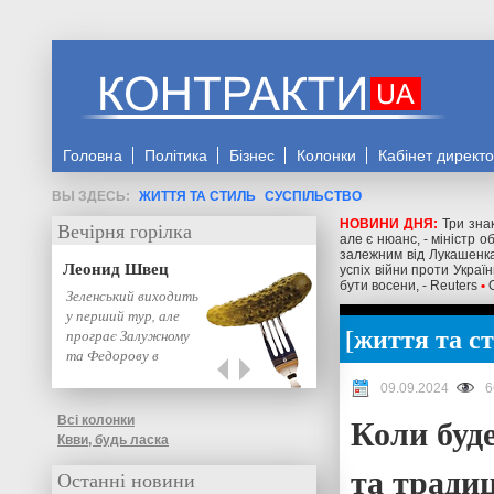
Головна
Політика
Бізнес
Колонки
Кабінет директ
ЖИТТЯ ТА СТИЛЬ
СУСПІЛЬСТВО
НОВИНИ ДНЯ:
Три знак
Вечірня горілка
але є нюанс, - міністр 
залежним від Лукашенка
Леонид Швец
успіх війни проти Украї
бути восени, - Reuters
•
Зеленський виходить
у перший тур, але
життя та с
програє Залужному
та Федорову в
другому: нове…
09.09.2024
6
Коли буде
Всі колонки
Квви, будь ласка
та традиц
Останні новини