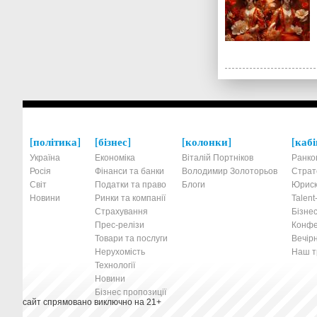
політика
бізнес
колонки
кабі
Україна
Економіка
Віталій Портніков
Ранко
Росія
Фінанси та банки
Володимир Золоторьов
Страт
Світ
Податки та право
Блоги
Юриск
Новини
Ринки та компанії
Talen
Страхування
Бізнес
Прес-релізи
Конфе
Товари та послуги
Вечірн
Нерухомість
Наш тр
Технології
Новини
Бізнес пропозиції
сайт спрямовано виключно на 21+