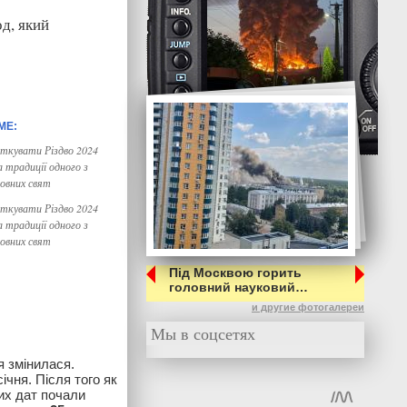
д, який
яткувати Різдво 2024
а традиції одного з
ковних свят
яткувати Різдво 2024
а традиції одного з
ковних свят
Під Москвою горить
головний науковий…
и другие фотогалереи
Мы в соцсетях
я змінилася.
ічня. Після того як
их дат почали