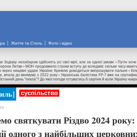
ора
Життя та Стиль
Фото і відео
и Зодіаку незабаром здійснять усі свої мрії, але за однієї умови
•
Путін хоче
оборони Литви
•
МОН продовжило строки вступу до коледжів: скільки часу мають
 через нищівні удари України: Кремлю доводиться випрошувати пальне
•
Кіл
ни, впала до мінімуму з 2022 року
•
Українська балістика FP-7 вже на сертифік
Останній день "пекла"? До якої погоди готуватись 6 серпня й коли Україну нак
тиль
суспільство
69
мо святкувати Різдво 2024 року: 
ії одного з найбільших церковни