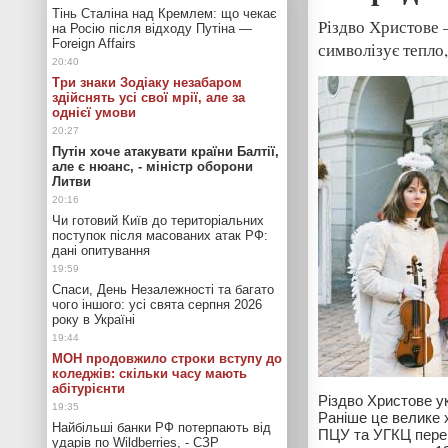
Тінь Сталіна над Кремлем: що чекає
Різдво Христове 
на Росію після відходу Путіна —
Foreign Affairs
символізує тепло,
Три знаки Зодіаку незабаром
здійснять усі свої мрії, але за
однієї умови
Путін хоче атакувати країни Балтії,
але є нюанс, - міністр оборони
Литви
Чи готовий Київ до територіальних
поступок після масованих атак РФ:
дані опитування
Спаси, День Незалежності та багато
чого іншого: усі свята серпня 2026
року в Україні
МОН продовжило строки вступу до
коледжів: скільки часу мають
абітурієнти
Різдво Христове у
Раніше це велике х
Найбільші банки РФ потерпають від
ПЦУ та УГКЦ перей
ударів по Wildberries, - СЗР