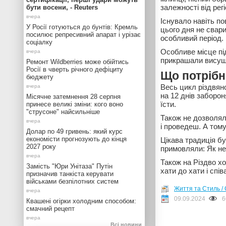
залежності від ре
бути восени, - Reuters
Існувало навіть по
У Росії готуються до бунтів: Кремль
цього дня не свар
посилює репресивний апарат і урізає
особливий період.
соціалку
Особливе місце під
прикрашали висушен
Ремонт Wildberries може обійтись
Росії в чверть річного дефіциту
Що потрібн
бюджету
Весь цикл різдвян
на 12 днів заборо
Місячне затемнення 28 серпня
їсти.
принесе великі зміни: кого воно
"струсоне" найсильніше
Також не дозволяло
і проведеш. А тому
Долар по 49 гривень: який курс
економісти прогнозують до кінця
Цікава традиція бу
2027 року
примовляли: Як не
Також на Різдво х
Замість "Юри Унітаза" Путін
хати до хати і спі
призначив танкіста керувати
військами безпілотних систем
Життя та Стиль / 
09.09.2024
6
Квашені огірки холодним способом:
смачний рецепт
Всі новини