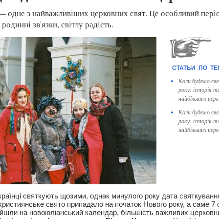
— одне з найважливіших церковних свят. Це особливий періо
 родинні зв'язки, світлу радість.
Коли будемо св
року: історія т
найбільших цер
Коли будемо св
року: історія т
найбільших цер
країнці святкують щозими, однак минулого року дата святкуванн
ристиянське свято припадало на початок Нового року, а саме 7 с
шли на новоюліанський календар, більшість важливих церковн