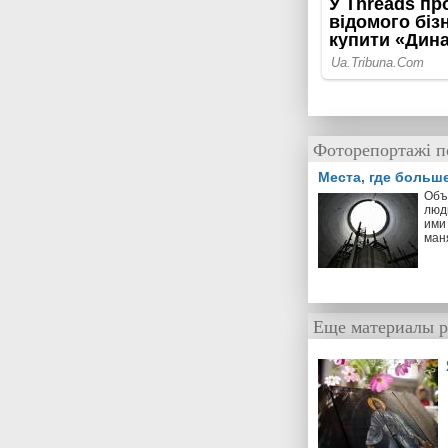
Фоторепортажі п
Места, где больш
Объ
люд
ими 
ман
Еще материалы р