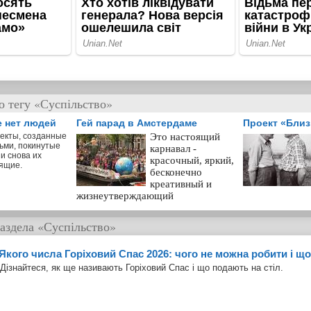
о тегу «Суспільство»
е нет людей
Гей парад в Амстердаме
Проект «Бли
екты, созданные
Это настоящий
ьми, покинутые
карнавал -
и снова их
красочный, яркий,
ящие.
бесконечно
креативный и
жизнеутверждающий
аздела
«Суспільство»
Якого числа Горіховий Спас 2026: чого не можна робити і що
Дізнайтеся, як ще називають Горіховий Спас і що подають на стіл.