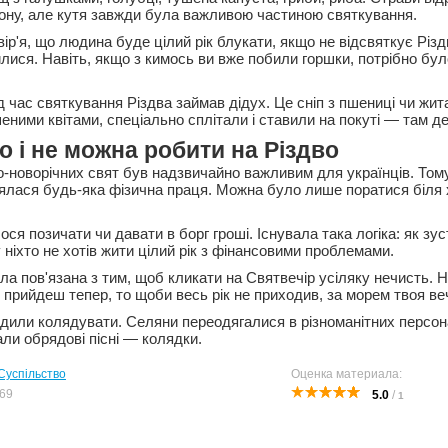
гіону, але кутя завжди була важливою частиною святкування.
вір'я, що людина буде цілий рік блукати, якщо не відсвяткує Різ
илися. Навіть, якщо з кимось ви вже побили горшки, потрібно бу
 час святкування Різдва займав дідух. Це сніп з пшениці чи жит
ими квітами, спеціально сплітали і ставили на покуті — там де 
о і не можна робити на Різдво
о-новорічних свят був надзвичайно важливим для українців. Том
нялася будь-яка фізична праця. Можна було лише поратися біля 
ся позичати чи давати в борг гроші. Існувала така логіка: як зуст
 ніхто не хотів жити цілий рік з фінансовими проблемами.
ла пов'язана з тим, щоб кликати на Святвечір усіляку нечисть. 
 прийдеш тепер, то щоби весь рік не приходив, за морем твоя ве
одили колядувати. Селяни переодягалися в різноманітних персон
вали обрядові пісні — колядки.
Суспільство
Оценка материала:
69
5.0
/
1