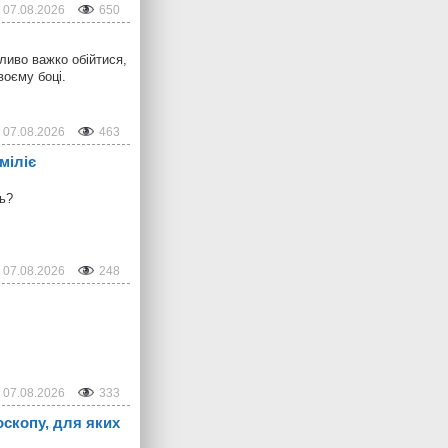
07.08.2026
650
ливо важко обійтися,
воєму боці.
07.08.2026
463
міліє
ть?
07.08.2026
248
07.08.2026
333
оскопу, для яких