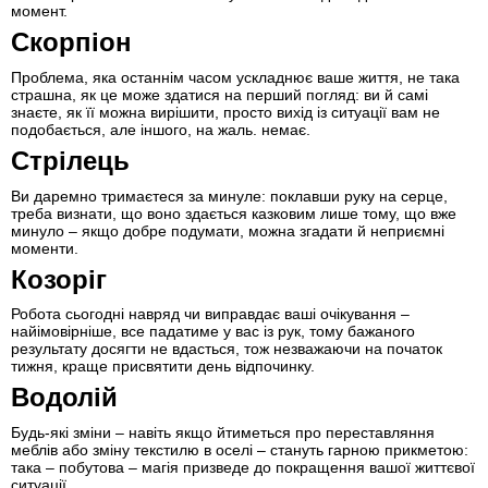
момент.
Скорпіон
Проблема, яка останнім часом ускладнює ваше життя, не така
страшна, як це може здатися на перший погляд: ви й самі
знаєте, як її можна вирішити, просто вихід із ситуації вам не
подобається, але іншого, на жаль. немає.
Стрілець
Ви даремно тримаєтеся за минуле: поклавши руку на серце,
треба визнати, що воно здається казковим лише тому, що вже
минуло – якщо добре подумати, можна згадати й неприємні
моменти.
Козоріг
Робота сьогодні навряд чи виправдає ваші очікування –
найімовірніше, все падатиме у вас із рук, тому бажаного
результату досягти не вдасться, тож незважаючи на початок
тижня, краще присвятити день відпочинку.
Водолій
Будь-які зміни – навіть якщо йтиметься про переставляння
меблів або зміну текстилю в оселі – стануть гарною прикметою:
така – побутова – магія призведе до покращення вашої життєвої
ситуації.