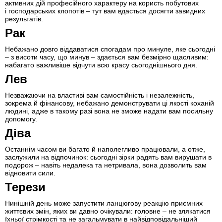
активних дій професійного характеру на користь побутових
і господарських клопотів – тут вам вдасться досягти завидних
результатів.
Рак
Небажано довго віддаватися спогадам про минуле, яке сьогодні
– з висоти часу, що минув – здається вам безмірно щасливим:
набагато важливіше відчути всю красу сьогоднішнього дня.
Лев
Незважаючи на властиві вам самостійність і незалежність,
зокрема й фінансову, небажано демонструвати ці якості коханій
людині, адже в такому разі вона не зможе надати вам посильну
допомогу.
Діва
Останнім часом ви багато й наполегливо працювали, а отже,
заслужили на відпочинок: сьогодні зірки радять вам вирушати в
подорож – навіть недалека та нетривала, вона дозволить вам
відновити сили.
Терези
Нинішній день може запустити ланцюгову реакцію приємних
життєвих змін, яких ви давно очікували: головне – не злякатися
їхньої стрімкості та не загальмувати в найвідповідальніший