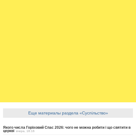
Еще материалы раздела «Суспільство»
Якого числа Горіховий Спас 2026: чого не можна робити і що святити в
церкві
вчера, 18:16