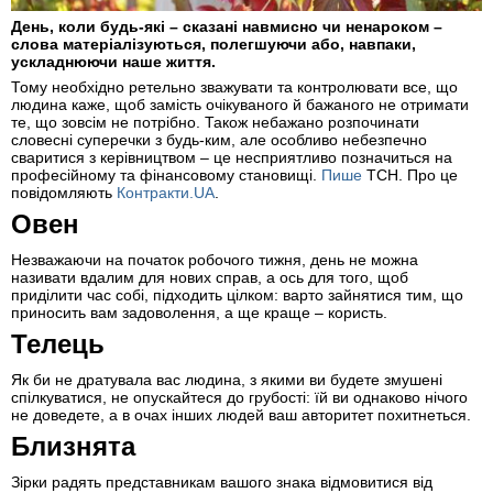
День, коли будь-які – сказані навмисно чи ненароком –
слова матеріалізуються, полегшуючи або, навпаки,
ускладнюючи наше життя.
Тому необхідно ретельно зважувати та контролювати все, що
людина каже, щоб замість очікуваного й бажаного не отримати
те, що зовсім не потрібно. Також небажано розпочинати
словесні суперечки з будь-ким, але особливо небезпечно
сваритися з керівництвом – це несприятливо позначиться на
професійному та фінансовому становищі.
Пише
ТСН. Про це
повідомляють
Контракти.UA
.
Овен
Незважаючи на початок робочого тижня, день не можна
називати вдалим для нових справ, а ось для того, щоб
приділити час собі, підходить цілком: варто зайнятися тим, що
приносить вам задоволення, а ще краще – користь.
Телець
Як би не дратувала вас людина, з якими ви будете змушені
спілкуватися, не опускайтеся до грубості: їй ви однаково нічого
не доведете, а в очах інших людей ваш авторитет похитнеться.
Близнята
Зірки радять представникам вашого знака відмовитися від