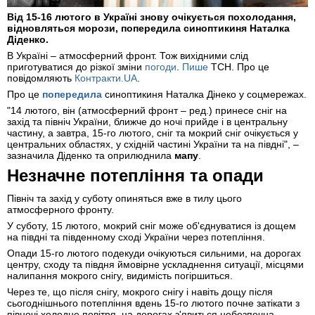
Від 15-16 лютого в Україні знову очікується похолодання,
відновляться морози, попередила синоптикиня Наталка
Діденко.
В Україні – атмосферний фронт. Тож вихідними слід
приготуватися до різкої зміни
погоди
.
Пише
ТСН. Про це
повідомляють
Контракти.UA
.
Про це
попередила
синоптикиня Наталка Дінеко у соцмережах.
"14 лютого, він (атмосферний фронт – ред.) принесе сніг на
захід та північ України, ближче до ночі прийде і в центральну
частину, а завтра, 15-го лютого, сніг та мокрий сніг очікується у
центральних областях, у східній частині України та на півдні", –
зазначила Діденко та оприлюднила
мапу
.
Незначне потепління та опади
Північ та захід у суботу опиняться вже в тилу цього
атмосферного фронту.
У суботу, 15 лютого, мокрий сніг може об'єднуватися із дощем
на півдні та південному сході України через потепління.
Опади 15-го лютого подекуди очікуються сильними, на дорогах
центру, сходу та півдня ймовірне ускладнення ситуації, місцями
налипання мокрого снігу, видимість погіршиться.
Через те, що після снігу, мокрого снігу і навіть дощу після
сьогоднішнього потепління вдень 15-го лютого почне затікати з
півночі холодне повітря, на дорогах з'явиться небезпечна