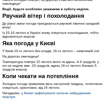
ожеледиця!
Водії, будьте особливо уважними в суботу-неділю.
Рвучкий вітер і похолодання
До різкої зміни погоди приєднається рвучкий північно-західний
вітер!
Із 15-16 лютого в Україні знову очікується похолодання, тобто,
відновляться морози.
Яка погода у Києві
У Києві 15-го лютого без опадів, 16-го лютого – невеликий сніг.
На дорогах ожеледиця!
Температура повітря 15 лютого вночі та вдень -4-6 градусів, у
ніч на неділю вже -10 градусів, вдень 16-го лютого близько 5
градусів морозу.
Коли чекати на потепління
Холодна погода триватиме весь наступний тиждень, потепління
очікується, орієнтовно, від 24 лютого.
Нагадаємо,
у Києві зафіксували сильне забруднення
повітря
.