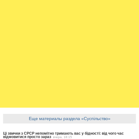
Еще материалы раздела «Суспільство»
Ці звички з СРСР непомітно тримають вас у бідності: від чого час
відмовитися просто зараз
вчера, 18:15