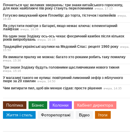
Почнеться час великих звершень: три знаки китайського гороскопу,
для яких найближчі пів року стануть переломними
вчера, 17:15
Готуємо вишуканий крем Пломбір: до торта, тістечок і капкейків
вчера,
16:49
Як спустити повітря з батареї, якщо немає ключа: елементарний
лайфхак
вчера, 16:36
На один знак Зодіаку ось-ось чекає феєричний камбек після кількох
років випробувань
вчера, 16:16
Традиційні українські шулики на Медовий Спас: рецепт 1960 року
вчера,
15:50
Як вмикати пралку не можна: багато хто роками робить таку помилку
вчера, 15:36
Три знаки Зодіаку будуть головними щасливчиками нового тижня
вчера, 15:16
У магазині такого не купиш: повітряний лимонний зефір з яблучного
пюре за 20 хвилин
вчера, 14:50
Чим витирати пил, щоб він менше сідав: просте рішення
вчера, 14:35
Політика
Бізнес
Колонки
Кабінет директора
Життя і стиль
Фоторепортажі
Відео
Ітоги