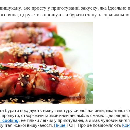
вишукану, але просту у приготуванні закуску, яка ідеально 
го вина, ці рулети з прошуто та бурати стануть справжньою
а бурати поєднують ніжну текстуру сирної начинки, пікантність 
к прошуто, створюючи гармонійний ансамбль смаків. Цей рецепт, 
_cooking
, не тільки легкий у приготуванні, а й має чудовий виг
ку італійської вишуканості.
Пише
ТСН. Про це повідомляють
Кон