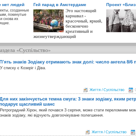
е нет людей
Гей парад в Амстердаме
Проект «Бли
екты, созданные
Это настоящий
ьми, покинутые
карнавал -
и снова их
красочный, яркий,
ящие.
бесконечно
креативный и
жизнеутверждающий
аздела
«Суспільство»
П’ять знаків Зодіаку отримають знак долі: число ангела 8/6 
У списку є Козеріг і Діва.
Життя / Суспільство
Для них закінчується темна смуга: 3 знаки зодіаку, яким ре
подарує щасливий шанс
Ретроградний Хірон, який почався 3 серпня, може стати переломним мо
знаків зодіаку, які відчують довгоочікуване полегшення.
Життя / Суспільство