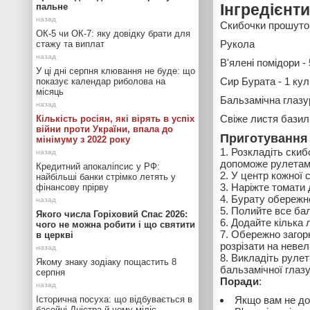
пальне
Інгредієнти
Скибочки прошуто 
ОК-5 чи ОК-7: яку довідку брати для
Рукола
стажу та виплат
В'ялені помідори - 
У ці дні серпня клювання не буде: що
Сир Бурата - 1 ку
показує календар риболова на
місяць
Бальзамічна глазур
Свіже листя базилі
Кількість росіян, які вірять в успіх
війни проти України, впала до
Приготування
мінімуму з 2022 року
Розкладіть скиб
допоможе рулетам
Кредитний апокаліпсис у РФ:
У центр кожної 
найбільші банки стрімко летять у
Наріжте томати 
фінансову прірву
Бурату обережно
Полийте все бал
Якого числа Горіховий Спас 2026:
Додайте кілька л
чого не можна робити і що святити
Обережно загорн
в церкві
розрізати на невел
Викладіть рулет
Якому знаку зодіаку пощастить 8
бальзамічної глазу
серпня
Поради
:
Історична посуха: що відбувається в
Якщо вам не до 
басейні Дністра й чому міліє