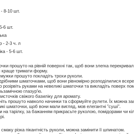
- 8-10 шт.
5-6 шт.
лька
 - 2-3 ч. л
ка - 5-6 шт.
очки прошуто на рівній поверхні так, щоб вони злегка перекривал
 краще тримати форму.
смужки прошуто покладіть трохи руколи.
дрібними шматочками, щоб вони рівномірно розподілилися всере
 розірвіть руками на невеликі шматочки та викладіть поверх пом
ьзамічною глазур’ю.
источків свіжого базиліку для аромату.
іть прошуто навколо начинки та сформуйте рулети. Їх можна за
икі шматочки, щоб вони мали вигляд, мов елегантні "суші".
и на тарілку, за бажанням прикрасьте руколою, помідорами чи к
рі.
смаку різка пікантність руколи, можна замінити її шпинатом.