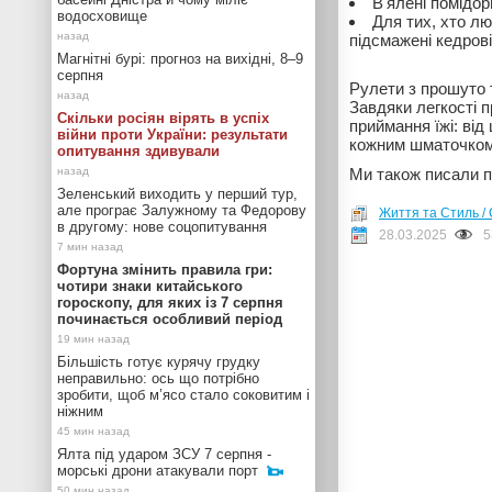
В'ялені помідор
водосховище
Для тих, хто л
підсмажені кедрові
Магнітні бурі: прогноз на вихідні, 8–9
серпня
Рулети з прошуто 
Завдяки легкості п
Скільки росіян вірять в успіх
приймання їжі: ві
війни проти України: результати
кожним шматочком ц
опитування здивували
Ми також писали п
Зеленський виходить у перший тур,
але програє Залужному та Федорову
Життя та Стиль / 
в другому: нове соцопитування
28.03.2025
5
Фортуна змінить правила гри:
чотири знаки китайського
гороскопу, для яких із 7 серпня
починається особливий період
Більшість готує курячу грудку
неправильно: ось що потрібно
зробити, щоб м’ясо стало соковитим і
ніжним
Ялта під ударом ЗСУ 7 серпня -
морські дрони атакували порт