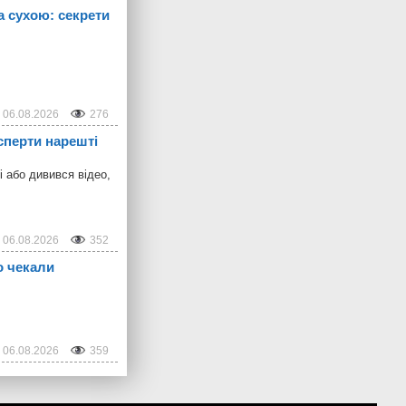
а сухою: секрети
06.08.2026
276
сперти нарешті
і або дивився відео,
06.08.2026
352
о чекали
06.08.2026
359