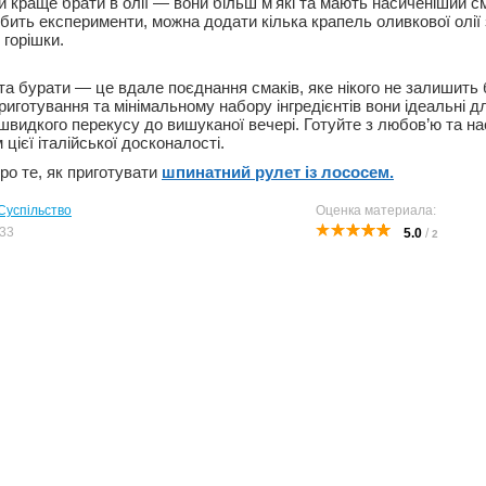
и краще брати в олії — вони більш м'які та мають насиченіший с
юбить експерименти, можна додати кілька крапель оливкової олі
 горішки.
та бурати — це вдале поєднання смаків, яке нікого не залишить
риготування та мінімальному набору інгредієнтів вони ідеальні д
д швидкого перекусу до вишуканої вечері. Готуйте з любов’ю та 
ієї італійської досконалості.
ро те, як приготувати
шпинатний рулет із лососем.
Суспільство
Оценка материала:
33
5.0
/
2