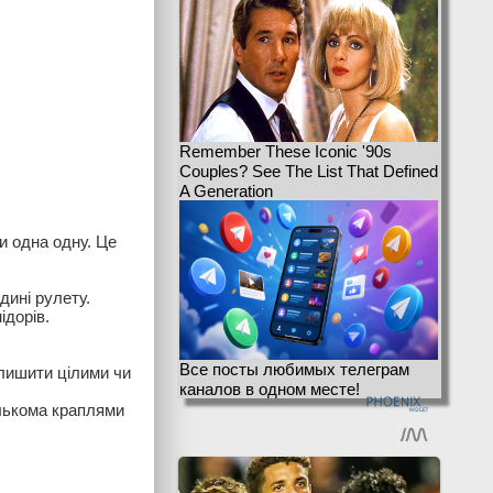
Remember These Iconic '90s
Couples? See The List That Defined
A Generation
и одна одну. Це
дині рулету.
ідорів.
Все посты любимых телеграм
лишити цілими чи
каналов в одном месте!
ількома краплями