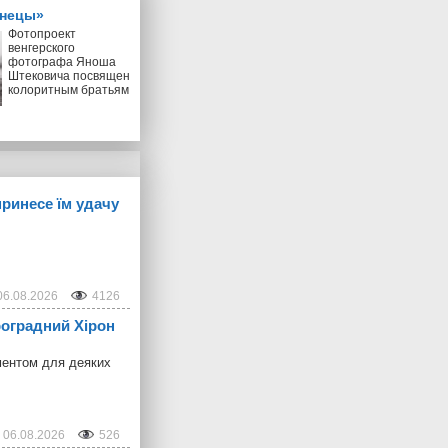
знецы»
Фотопроект
венгерского
фотографа Яноша
Штековича посвящен
колоритным братьям
принесе їм удачу
06.08.2026
4126
троградний Хірон
ментом для деяких
06.08.2026
526