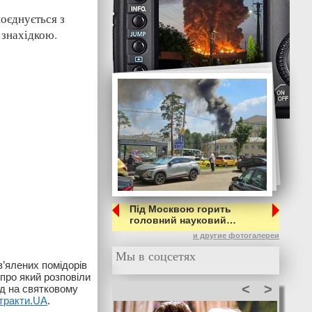
поєднується з
 знахідкою.
Під Москвою горить
головний науковий…
и другие фотогалереи
Мы в соцсетях
в’ялених помідорів
про який розповіли
<
>
ляд на святковому
тракти.UA
.