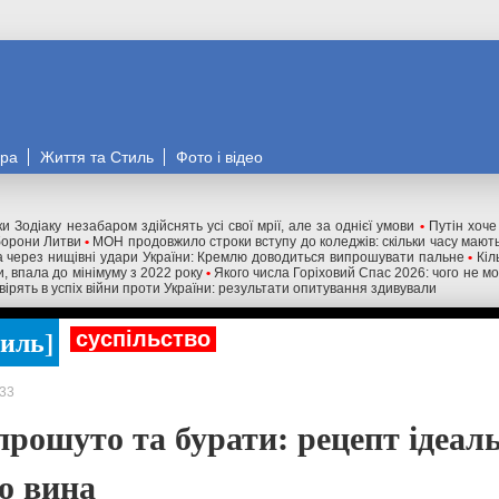
ора
Життя та Стиль
Фото і відео
и Зодіаку незабаром здійснять усі свої мрії, але за однієї умови
•
Путін хоче
оборони Литви
•
МОН продовжило строки вступу до коледжів: скільки часу мають
 через нищівні удари України: Кремлю доводиться випрошувати пальне
•
Кіл
и, впала до мінімуму з 2022 року
•
Якого числа Горіховий Спас 2026: чого не м
 вірять в успіх війни проти України: результати опитування здивували
тиль
суспільство
33
прошуто та бурати: рецепт ідеал
о вина