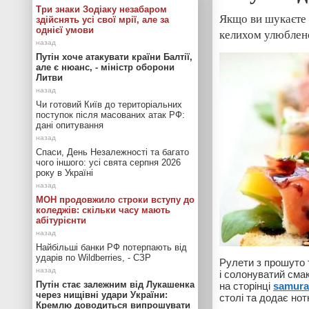
Три знаки Зодіаку незабаром
Якщо ви шукаєте 
здійснять усі свої мрії, але за
однієї умови
келихом улюблено
Путін хоче атакувати країни Балтії,
але є нюанс, - міністр оборони
Литви
Чи готовий Київ до територіальних
поступок після масованих атак РФ:
дані опитування
Спаси, День Незалежності та багато
чого іншого: усі свята серпня 2026
року в Україні
МОН продовжило строки вступу до
коледжів: скільки часу мають
абітурієнти
Найбільші банки РФ потерпають від
ударів по Wildberries, - СЗР
Рулети з прошуто т
і солонуватий сма
Путін стає залежним від Лукашенка
на сторінці
samura
через нищівні удари України:
столі та додає нот
Кремлю доводиться випрошувати