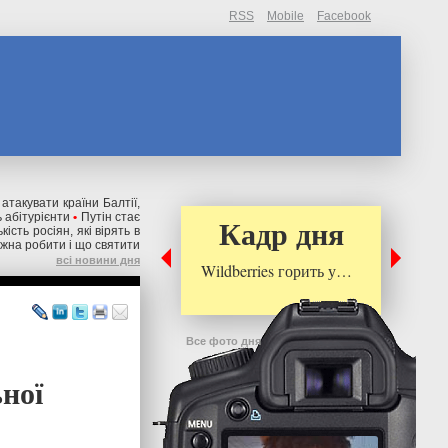
RSS
Mobile
Facebook
 атакувати країни Балтії,
 абітурієнти
•
Путін стає
Кадр дня
ькість росіян, які вірять в
ожна робити і що святити
всі новини дня
Wildberries горить у…
Все фото дня
ьної