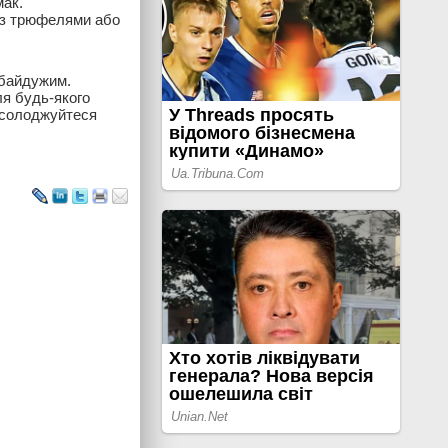
мак.
ї з трюфелями або
 байдужим.
ля будь-якого
насолоджуйтеся