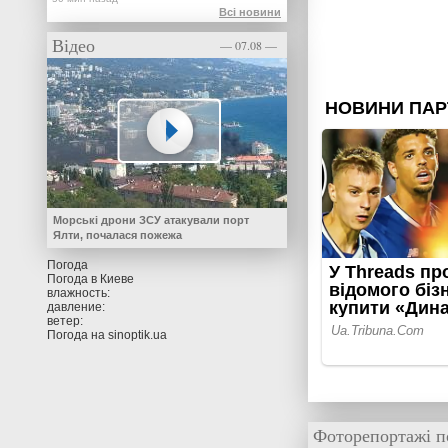
Всі новини
Відео
— 07.08 —
Морські дрони ЗСУ атакували порт
Ялти, почалася пожежа
Погода
Погода в
Киеве
влажность:
давление:
ветер:
Погода на
sinoptik.ua
Фоторепортажі п