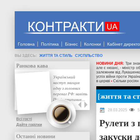
Головна
Політика
Бізнес
Колонки
Кабінет директ
ЖИТТЯ ТА СТИЛЬ
СУСПІЛЬСТВО
НОВИНИ ДНЯ:
Три знак
Ранкова кава
але є нюанс, - міністр 
залежним від Лукашенка
Український
успіх війни проти Україн
в церкві
•
Скільки росіян
наступ знищив
одну з головних
життя та с
переваг РФ: навіть
Путін припинив…
28.03.2025
5
Рулети з 
Всі гості
Дайте горілки
закуски д
Останні новини