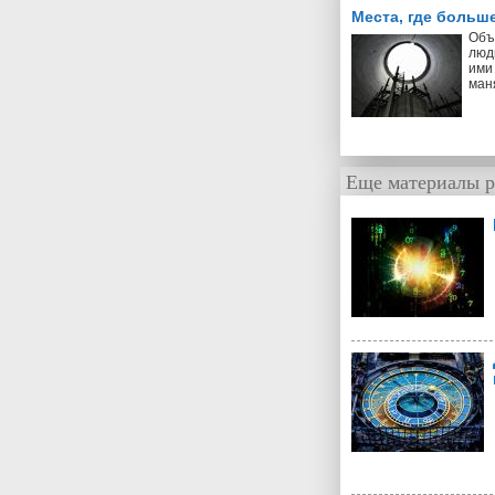
Места, где больш
Объ
люд
ими 
ман
Еще материалы р