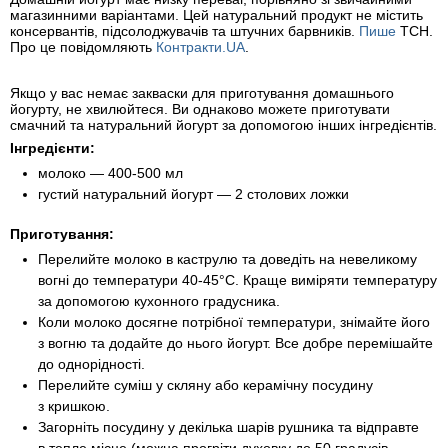
магазинними варіантами. Цей натуральний продукт не містить
консервантів, підсолоджувачів та штучних барвників.
Пише
ТСН.
Про це повідомляють
Контракти.UA
.
Якщо у вас немає закваски для приготування домашнього
йогурту, не хвилюйтеся. Ви однаково можете приготувати
смачний та натуральний йогурт за допомогою інших інгредієнтів.
Інгредієнти:
молоко — 400-500 мл
густий натуральний йогурт — 2 столових ложки
Приготування:
Перелийте молоко в каструлю та доведіть на невеликому
вогні до температури 40-45°C. Краще виміряти температуру
за допомогою кухонного градусника.
Коли молоко досягне потрібної температури, знімайте його
з вогню та додайте до нього йогурт. Все добре перемішайте
до однорідності.
Перелийте суміш у скляну або керамічну посудину
з кришкою.
Загорніть посудину у декілька шарів рушника та відправте