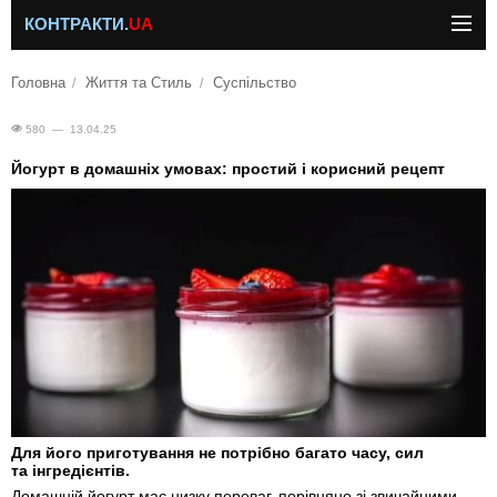
КОНТРАКТИ.
UA
Головна
Життя та Стиль
Суспільство
580 — 13.04.25
Йогурт в домашніх умовах: простий і корисний рецепт
Для його приготування не потрібно багато часу, сил
та інгредієнтів.
Домашній йогурт має низку переваг, порівняно зі звичайними