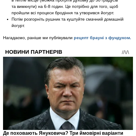
в тепле місце (можна прогріти духовку до 50 градусів
та вимкнути) на 6-8 годин. Це потрібно для того, щоб
пройшли всі процеси бродіння та утворився йогурт.
Потім розгорніть рушник та куштуйте смачний домашній
йогурт.
Нагадаємо, раніше ми публікували
рецепт брауні з фундуком.