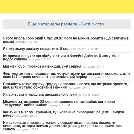
Еще материалы раздела «Суспільство»
Якого числа Горіховий Спас 2026: чого не можна робити і що святити в
церкві
сегодня, 18:16
Якому знаку зодіаку пощастить 8 серпня
сегодня, 18:08
Історична посуха: що відбувається в басейні Дністра й чому міліє
водосховище
сегодня, 17:50
Магнітні бурі: прогноз на вихідні, 8–9 серпня
сегодня, 17:44
Фортуна змінить правила гри: чотири знаки китайського гороскопу, для
яких із 7 серпня починається особливий період
сегодня, 17:16
Більшість готує курячу грудку неправильно: ось що потрібно зробити,
щоб м’ясо стало соковитим і ніжним
сегодня, 16:49
Як врятувати город від аномальної спеки
сегодня, 16:38
Місячне затемнення 28 серпня принесе великі зміни: кого воно
"струсоне" найсильніше
сегодня, 16:18
Кабачки з м’ясом і грибами, тушковані на сковороді: рецепт швидкої
вечері
сегодня, 15:49
Не закривайте пральну машину одразу після прання: експерти
пояснили, як одна звичка допоможе уникнути цвілі та неприємного
запаху
сегодня, 15:36