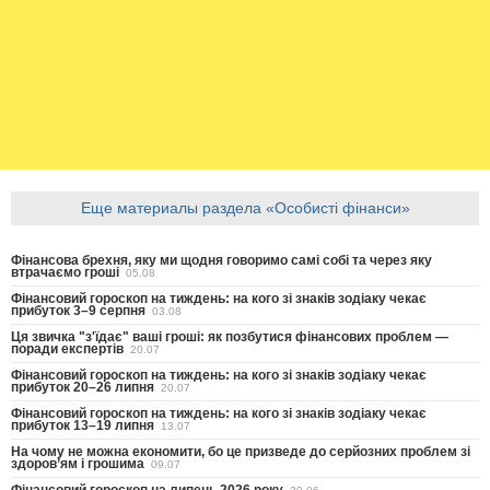
Еще материалы раздела «Особисті фінанси»
Фінансова брехня, яку ми щодня говоримо самі собі та через яку
втрачаємо гроші
05.08
Фінансовий гороскоп на тиждень: на кого зі знаків зодіаку чекає
прибуток 3–9 серпня
03.08
Ця звичка "з'їдає" ваші гроші: як позбутися фінансових проблем —
поради експертів
20.07
Фінансовий гороскоп на тиждень: на кого зі знаків зодіаку чекає
прибуток 20–26 липня
20.07
Фінансовий гороскоп на тиждень: на кого зі знаків зодіаку чекає
прибуток 13–19 липня
13.07
На чому не можна економити, бо це призведе до серйозних проблем зі
здоров’ям і грошима
09.07
Фінансовий гороскоп на липень 2026 року