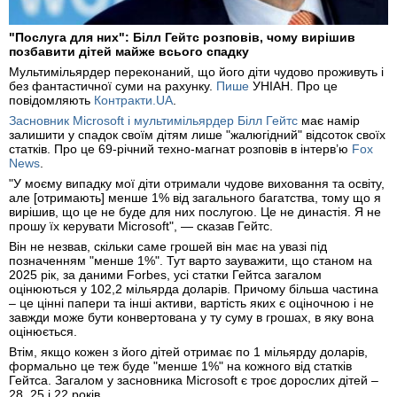
"Послуга для них": Білл Гейтс розповів, чому вирішив
позбавити дітей майже всього спадку
Мультимільярдер переконаний, що його діти чудово проживуть і
без фантастичної суми на рахунку.
Пише
УНІАН. Про це
повідомляють
Контракти.UA
.
Засновник Microsoft і мультимільярдер Білл Гейтс
має намір
залишити у спадок своїм дітям лише "жалюгідний" відсоток своїх
статків. Про це 69-річний техно-магнат розповів в інтерв’ю
Fox
News
.
"У моєму випадку мої діти отримали чудове виховання та освіту,
але [отримають] менше 1% від загального багатства, тому що я
вирішив, що це не буде для них послугою. Це не династія. Я не
прошу їх керувати Microsoft", — сказав Гейтс.
Він не незвав, скільки саме грошей він має на увазі під
позначенням "менше 1%". Тут варто зауважити, що станом на
2025 рік, за даними Forbes, усі статки Гейтса загалом
оцінюються у 102,2 мільярда доларів. Причому більша частина
– це цінні папери та інші активи, вартість яких є оціночною і не
завжди може бути конвертована у ту суму в грошах, в яку вона
оцінюється.
Втім, якщо кожен з його дітей отримає по 1 мільярду доларів,
формально це теж буде "менше 1%" на кожного від статків
Гейтса. Загалом у засновника Microsoft є троє дорослих дітей –
28, 25 і 22 років.