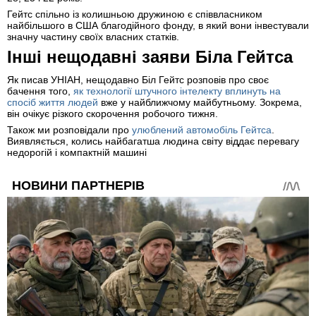
Гейтс спільно із колишньою дружиною є співвласником
найбільшого в США благодійного фонду, в який вони інвестували
значну частину своїх власних статків.
Інші нещодавні заяви Біла Гейтса
Як писав УНІАН, нещодавно Біл Гейтс розповів про своє
бачення того,
як технології штучного інтелекту вплинуть на
спосіб життя людей
вже у найближчому майбутньому. Зокрема,
він очікує різкого скорочення робочого тижня.
Також ми розповідали про
улюблений автомобіль Гейтса
.
Виявляється, колись найбагатша людина світу віддає перевагу
недорогій і компактній машині