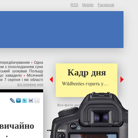
RSS
Mobile
Facebook
непередбачуваним
•
Одна
ом з похолоданням суне
Кадр дня
рський шокував Польщу
що завадило
•
Місячний
е 7 серпня і які області
Wildberries горить у…
всі новини дня
Все фото дня
звичайно