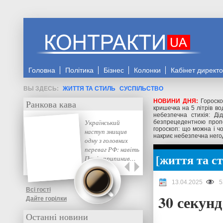
Головна
Політика
Бізнес
Колонки
Кабінет директ
ЖИТТЯ ТА СТИЛЬ
СУСПІЛЬСТВО
НОВИНИ ДНЯ:
Гороско
Ранкова кава
кришечка на 5 літрів во
небезпечна стихія: Ді
Український
безпрецедентною проп
гороскоп: що можна і ч
наступ знищив
накриє небезпечна него
одну з головних
переваг РФ: навіть
життя та с
Путін припинив…
13.04.2025
5
Всі гості
30 секунд
Дайте горілки
Останні новини