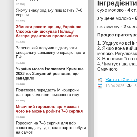
Інгредієнти
сухе молоко -
4 ст
Якому знаку зодіаку пощастить 7–8
серпня
згущене молоко -
сік лимону -
2 ч. 
Збивати ракети ще над Україною:
Сікорський шокував Польщу
Процес приготув
безпрецедентною пропозицією
З’єднуємо всі ін
Зеленський доручив підготувати
Якщо вона вийшл
спеціальну санкційну операцію проти
молоко. Регулюємо
РФ
Наносимо її на 
Чим густіша гла
Смачного!
Україна могла ізолювати Крим ще
2023-го: Залужний розповів, що
завадило
Життя та Стиль / 
13.04.2025
5
Податкова передасть Міноборони
дані про чоловіків призовного віку
Місячний гороскоп: що можна і
чого не можна робити 7–8 серпня
Гороскоп на 7–8 серпня для всіх
знаків зодіаку: дні, коли варто побути
на самоті