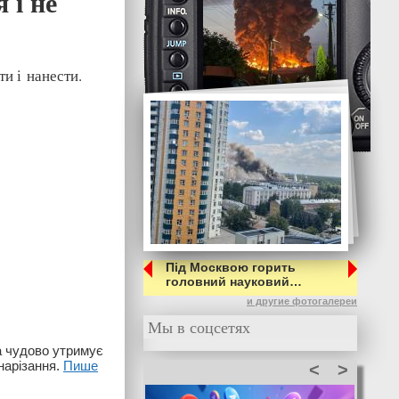
 і не
и і нанести.
Під Москвою горить
головний науковий…
и другие фотогалереи
Мы в соцсетях
а чудово утримує
нарізання.
Пише
<
>