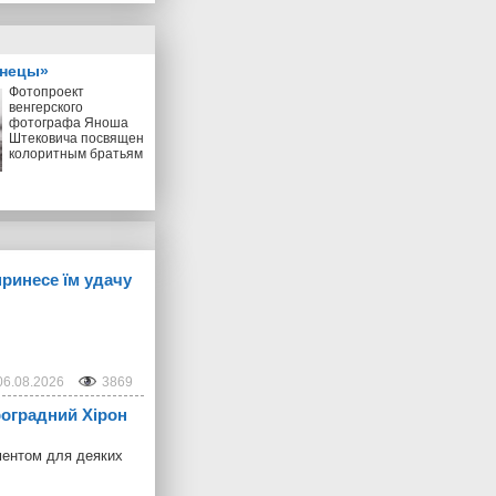
знецы»
Фотопроект
венгерского
фотографа Яноша
Штековича посвящен
колоритным братьям
принесе їм удачу
06.08.2026
3869
троградний Хірон
ментом для деяких