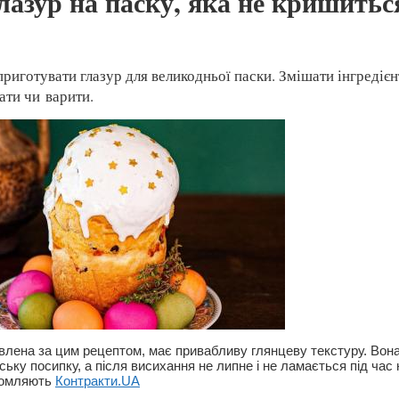
азур на паску, яка не кришиться
риготувати глазур для великодньої паски. Змішати інгредієнт
ати чи варити.
овлена за цим рецептом, має привабливу глянцеву текстуру. Вон
ьку посипку, а після висихання не липне і не ламається під час 
домляють
Контракти.UA