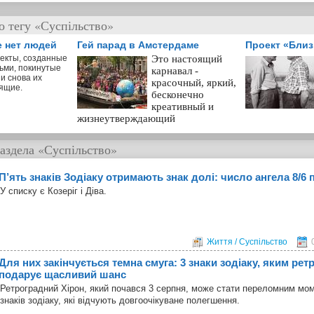
о тегу «Суспільство»
е нет людей
Гей парад в Амстердаме
Проект «Бли
екты, созданные
Это настоящий
ьми, покинутые
карнавал -
и снова их
красочный, яркий,
ящие.
бесконечно
креативный и
жизнеутверждающий
аздела
«Суспільство»
П’ять знаків Зодіаку отримають знак долі: число ангела 8/6 
У списку є Козеріг і Діва.
Життя / Суспільство
Для них закінчується темна смуга: 3 знаки зодіаку, яким ре
подарує щасливий шанс
Ретроградний Хірон, який почався 3 серпня, може стати переломним мо
знаків зодіаку, які відчують довгоочікуване полегшення.