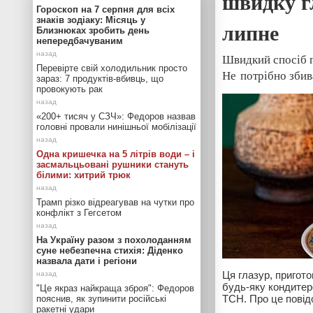
швидку гл
Гороскоп на 7 серпня для всіх
знаків зодіаку: Місяць у
липне
Близнюках зробить день
непередбачуваним
Швидкий спосіб п
Перевірте свій холодильник просто
Не потрібно збив
зараз: 7 продуктів-вбивць, що
провокують рак
«200+ тисяч у СЗЧ»: Федоров назвав
головні провали нинішньої мобілізації
Одна кришечка на 5 літрів води – і
засмальцьовані рушники стануть
білими: хитрий трюк
Трамп різко відреагував на чутки про
конфлікт з Гегсетом
На Україну разом з похолоданням
суне небезпечна стихія: Діденко
назвала дати і регіони
Ця глазур, пригот
будь-яку кондитерс
"Це якраз найкраща зброя": Федоров
ТСН. Про це пові
пояснив, як зупинити російські
ракетні удари