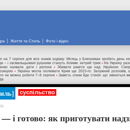
ора
Життя та Стиль
Фото і відео
п на 7 серпня для всіх знаків зодіаку: Місяць у Близнюках зробить день 
ди – і засмальцьовані рушники стануть білими: хитрий трюк
•
На Україну раз
денко назвала дати і регіони
•
Збивати ракети ще над Україною: Сіко
озицією
•
Україна могла ізолювати Крим ще 2023-го: Залужний розповів, 
ого не можна робити 7–8 серпня
•
Замість спеки йде стихія: що зміниться вж
да
тиль
суспільство
36
 — і готово: як приготувати над