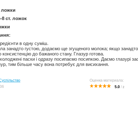
. ложки
6-8 ст. ложок
ложки
ання:
гредієнти в одну суміш.
а занадто густою, додаємо ще згущеного молока; якщо занадто
 консистенцію до бажаного стану. Глазур готова.
охолоджені паски і одразу посипаємо посипкою. Даємо глазурі за
зур, тим більше часу вона потребує для висихання.
Суспільство
Оценка материала:
36
5.0
/
2