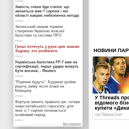
Замість спеки йде стихія: що
зміниться вже 7 серпня і які
області накриє небезпечна негода
Зеленський назвав терміни
створення Україною власної
балістики та системи ПРО
Гроші потечуть у руки цим знакам
Зодіаку: хто розбагатіє
Українська балістика FP-7 вже на
сертифікації, перші удари можуть
бути восени, - Reuters
"Рішення будуть": Буданов зробив
рішучу заяву після атаки на
Київщину
Фортуна змінить правила гри: чотири
знаки китайського гороскопу, для
яких із 7 серпня починається
особливий період
Всі новини