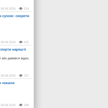
06.08.2026
516
а сухою: секрети
06.08.2026
252
сперти нарешті
і або дивився відео,
06.08.2026
337
о чекали
06.08.2026
348