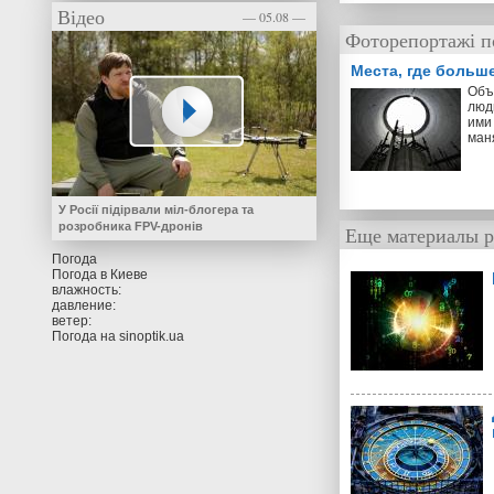
Відео
— 05.08 —
Фоторепортажі п
Места, где больш
Объ
люд
ими 
ман
У Росії підірвали міл-блогера та
розробника FPV-дронів
Еще материалы р
Погода
Погода в
Киеве
влажность:
давление:
ветер:
Погода на
sinoptik.ua