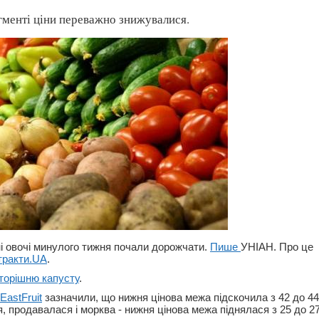
менті ціни переважно знижувалися.
ні овочі минулого тижня почали дорожчати.
Пише
УНІАН. Про це
тракти.UA
.
 торішню капусту
.
EastFruit
зазначили, що нижня цінова межа підскочила з 42 до 44
, продавалася і морква - нижня цінова межа піднялася з 25 до 27