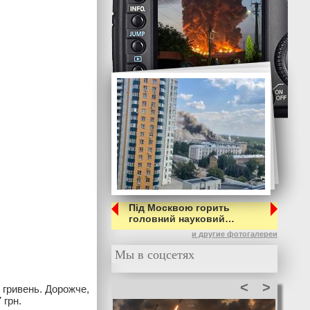
Під Москвою горить
головний науковий…
и другие фотогалереи
Мы в соцсетях
<
>
 гривень. Дорожче,
 грн.