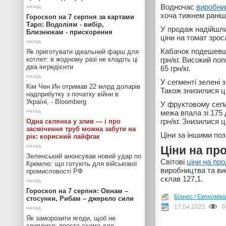
Водночас
виробни
хоча тижнем раніше
Гороскоп на 7 серпня за картами
Таро: Водоліям - вибір,
У продаж надійшл
Близнюкам - прискорення
ціни на томат зрос
Кабачок подешевшав
Як приготувати ідеальний фарш для
котлет: в жодному разі не кладіть ці
грн/кг. Високий по
два інгредієнти
65 грн/кг.
У сегменті зелені 
Кім Чен Ин отримав 22 млрд доларів
Також знизилися цін
надприбутку з початку війни в
Україні, - Bloomberg
У фруктовому сегм
межа впала зі 175 д
грн/кг. Знизилися ц
Одна склянка у злив — і про
засмічення труб можна забути на
Ціни за іншими поз
рік: корисний лайфгак
Ціни на пр
Зеленський анонсував новий удар по
Світові
ціни на пр
Кремлю: що готують для військової
виробництва та вис
промисловості РФ
склав 127,1.
Гороскоп на 7 серпня: Овнам –
Бізнес / Економіка
стосунки, Рибам – джерело сили
17.04.2025
6
Як заморозити ягоди, щоб не
злиплися: проста схема для