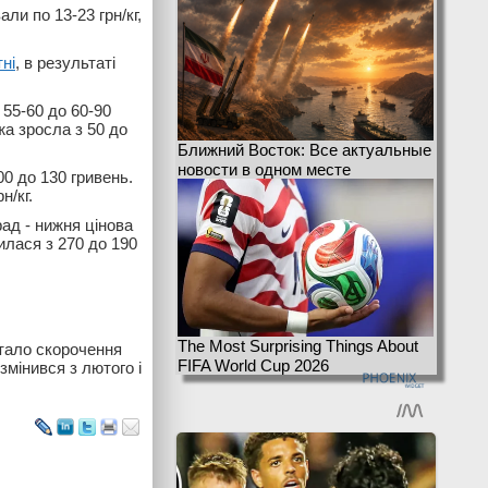
ли по 13-23 грн/кг,
тні
, в результаті
 55-60 до 60-90
жа зросла з 50 до
Ближний Восток: Все актуальные
новости в одном месте
00 до 130 гривень.
н/кг.
ад - нижня цінова
зилася з 270 до 190
The Most Surprising Things About
тало скорочення
FIFA World Cup 2026
змінився з лютого і