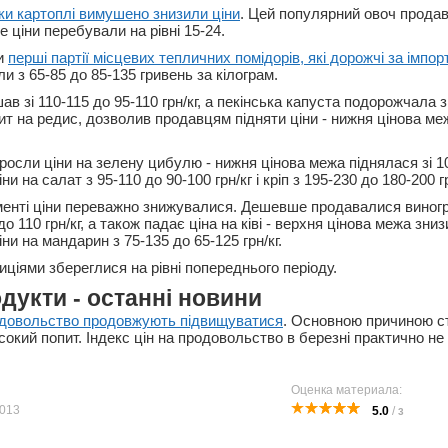
ки картоплі вимушено знизили ціни
. Цей популярний овоч продава
 ціни перебували на рівні 15-24.
и
перші партії місцевих тепличних помідорів, які дорожчі за імпор
ли з 65-85 до 85-135 гривень за кілограм.
 зі 110-115 до 95-110 грн/кг, а пекінська капуста подорожчала з
пит на редис, дозволив продавцям підняти ціни - нижня цінова ме
зросли ціни на зелену цибулю - нижня цінова межа піднялася зі 1
и на салат з 95-110 до 90-100 грн/кг і кріп з 195-230 до 180-200 гр
енті ціни переважно знижувалися. Дешевше продавалися виногр
о 110 грн/кг, а також падає ціна на ківі - верхня цінова межа зни
іни на мандарин з 75-135 до 65-125 грн/кг.
иціями збереглися на рівні попереднього періоду.
одукти - останні новини
одовольство продовжують підвищуватися
. Основною причиною с
окий попит. Індекс цін на продовольство в березні практично не 
Оценка материала:
013
5.0
/
3