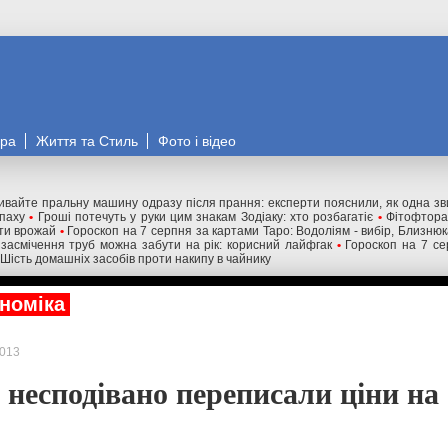
ора
Життя та Стиль
Фото і відео
ивайте пральну машину одразу після прання: експерти пояснили, як одна з
апаху
•
Гроші потечуть у руки цим знакам Зодіаку: хто розбагатіє
•
Фітофтора
ти врожай
•
Гороскоп на 7 серпня за картами Таро: Водоліям - вибір, Близню
 засмічення труб можна забути на рік: корисний лайфгак
•
Гороскоп на 7 се
Шість домашніх засобів проти накипу в чайнику
номіка
013
 несподівано переписали ціни на 