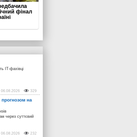
ь ІТ-фахівці
06.08.2026
329
 прогнозом на
изів
рам через суттєвий
06.08.2026
232