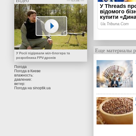
Відео
— 05.08 —
Еще материалы р
У Росії підірвали міл-блогера та
розробника FPV-дронів
Погода
Погода в
Киеве
влажность:
давление:
ветер:
Погода на
sinoptik.ua