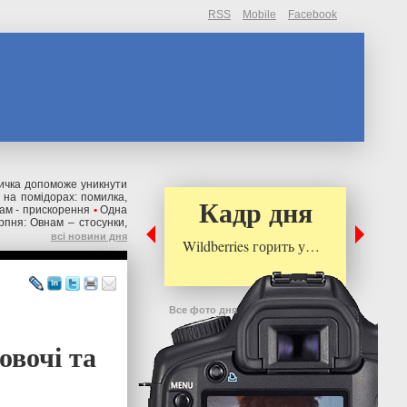
RSS
Mobile
Facebook
вичка допоможе уникнути
 на помідорах: помилка,
Кадр дня
кам - прискорення
•
Одна
рпня: Овнам – стосунки,
всі новини дня
Wildberries горить у…
Все фото дня
овочі та