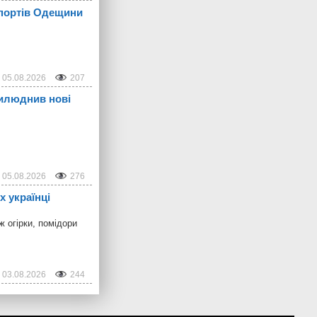
 портів Одещини
05.08.2026
207
рилюднив нові
05.08.2026
276
х українці
 огірки, помідори
03.08.2026
244