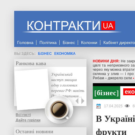
Головна
Політика
Бізнес
Колонки
Кабінет директ
БІЗНЕС
ЕКОНОМІКА
НОВИНИ ДНЯ:
Не закр
Ранкова кава
цвілі та неприємного з
через яку можна втрати
Український
склянка у злив — і про
Рибам – джерело сили
•
наступ знищив
одну з головних
бізнес
переваг РФ: навіть
еко
Путін припинив…
17.04.2025
6
В Україні
Всі гості
Дайте горілки
фрукти
Останні новини