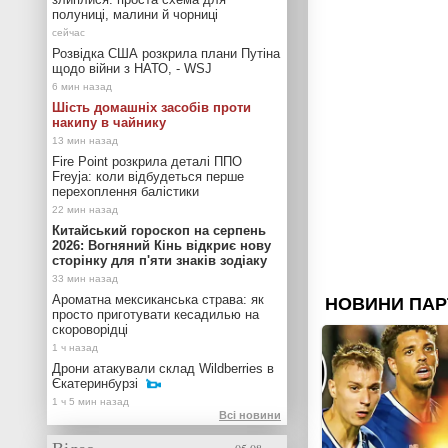
полуниці, малини й чорниці
Розвідка США розкрила плани Путіна
щодо війни з НАТО, - WSJ
Шість домашніх засобів проти
накипу в чайнику
Fire Point розкрила деталі ППО
Freyja: коли відбудеться перше
перехоплення балістики
Китайський гороскоп на серпень
2026: Вогняний Кінь відкриє нову
сторінку для п'яти знаків зодіаку
Ароматна мексиканська страва: як
просто приготувати кесадилью на
скороворідці
Дрони атакували склад Wildberries в
Єкатеринбурзі
Всі новини