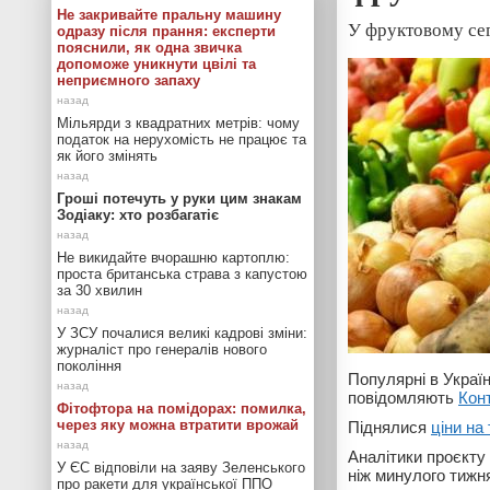
Не закривайте пральну машину
У фруктовому сег
одразу після прання: експерти
пояснили, як одна звичка
допоможе уникнути цвілі та
неприємного запаху
Мільярди з квадратних метрів: чому
податок на нерухомість не працює та
як його змінять
Гроші потечуть у руки цим знакам
Зодіаку: хто розбагатіє
Не викидайте вчорашню картоплю:
проста британська страва з капустою
за 30 хвилин
У ЗСУ почалися великі кадрові зміни:
журналіст про генералів нового
покоління
Популярні в Украї
повідомляють
Кон
Фітофтора на помідорах: помилка,
через яку можна втратити врожай
Піднялися
ціни на
Аналітики проєкту
У ЄС відповіли на заяву Зеленського
ніж минулого тижня
про ракети для української ППО