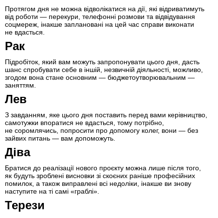
Протягом дня не можна відволікатися на дії, які відриватимуть
від роботи — перекури, телефонні розмови та відвідування
соцмереж, інакше заплановані на цей час справи виконати
не вдасться.
Рак
Підробіток, який вам можуть запропонувати цього дня, дасть
шанс спробувати себе в іншій, незвичній діяльності, можливо,
згодом вона стане основним — бюджетоутворювальним —
заняттям.
Лев
З завданням, яке цього дня поставить перед вами керівництво,
самотужки впоратися не вдасться, тому потрібно,
не соромлячись, попросити про допомогу колег, вони — без
зайвих питань — вам допоможуть.
Діва
Братися до реалізації нового проєкту можна лише після того,
як будуть зроблені висновки зі скоєних раніше професійних
помилок, а також виправлені всі недоліки, інакше ви знову
наступите на ті самі «граблі».
Терези