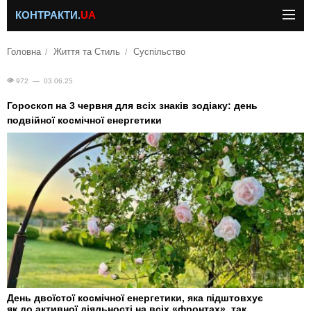
КОНТРАКТИ.
UA
Головна
Життя та Стиль
Суспільство
972 — 03.06.25
Гороскоп на 3 червня для всіх знаків зодіаку: день
подвійної космічної енергетики
День двоїстої космічної енергетики, яка підштовхує
як до активної діяльності на всіх «фронтах», так