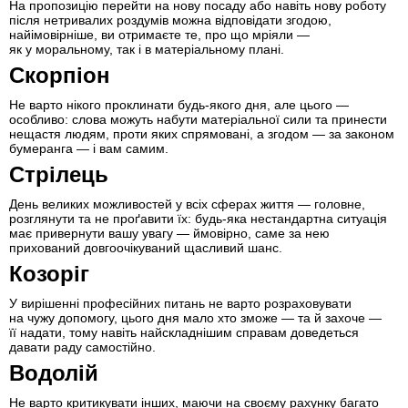
На пропозицію перейти на нову посаду або навіть нову роботу
після нетривалих роздумів можна відповідати згодою,
найімовірніше, ви отримаєте те, про що мріяли —
як у моральному, так і в матеріальному плані.
Скорпіон
Не варто нікого проклинати будь-якого дня, але цього —
особливо: слова можуть набути матеріальної сили та принести
нещастя людям, проти яких спрямовані, а згодом — за законом
бумеранга — і вам самим.
Стрілець
День великих можливостей у всіх сферах життя — головне,
розглянути та не проґавити їх: будь-яка нестандартна ситуація
має привернути вашу увагу — ймовірно, саме за нею
прихований довгоочікуваний щасливий шанс.
Козоріг
У вирішенні професійних питань не варто розраховувати
на чужу допомогу, цього дня мало хто зможе — та й захоче —
її надати, тому навіть найскладнішим справам доведеться
давати раду самостійно.
Водолій
Не варто критикувати інших, маючи на своєму рахунку багато