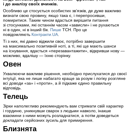
і до аналізу своїх вчинків.
Особливо це стосується особистих зв’язків, де дуже важливо
визнати свою провину, якщо така є, і перепросивши,
помиритися. Таким чином вдасться вирішити питання
зі стосунками, які останнім часом «зависли» і не рухаються
ні в один, ні в інший бік.
Пише
ТСН. Про це
повідомляють
Контракти.UA
.
Ті з них, які давно віджили своє, потрібно завершити
на максимально позитивній ноті, а ті, які ще мають шанси
на існування, вдасться «перезавантажити», відкривши нову —
можливо, вдалішу — їхню сторінку.
Овен
Ухвалюючи важливе рішення, необхідно прислухатися до своєї
інтуїції, яка не лише набагато краще за розум і логіку розгляне
всі доводи «за» і «проти», а й підкаже єдино правильну
відповідь.
Телець
Зірки наполегливо рекомендують вам стримати свій характер
і гординю, уникнувши сварок з людьми навколо, інакше
взаємини з ними можуть розладнатися, а потім доведеться
докладати серйозних зусиль для примирення.
Близнята