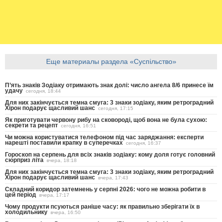
Еще материалы раздела «Суспільство»
П’ять знаків Зодіаку отримають знак долі: число ангела 8/6 принесе їм
удачу
сегодня, 18:44
Для них закінчується темна смуга: 3 знаки зодіаку, яким ретроградний
Хірон подарує щасливий шанс
сегодня, 17:15
Як приготувати червону рибу на сковороді, щоб вона не була сухою:
секрети та рецепт
сегодня, 16:51
Чи можна користуватися телефоном під час заряджання: експерти
нарешті поставили крапку в суперечках
сегодня, 16:37
Гороскоп на серпень для всіх знаків зодіаку: кому доля готує головний
сюрприз літа
вчера, 18:18
Для них закінчується темна смуга: 3 знаки зодіаку, яким ретроградний
Хірон подарує щасливий шанс
вчера, 17:43
Складний коридор затемнень у серпні 2026: чого не можна робити в
цей період
вчера, 17:17
Чому продукти псуються раніше часу: як правильно зберігати їх в
холодильнику
вчера, 16:50