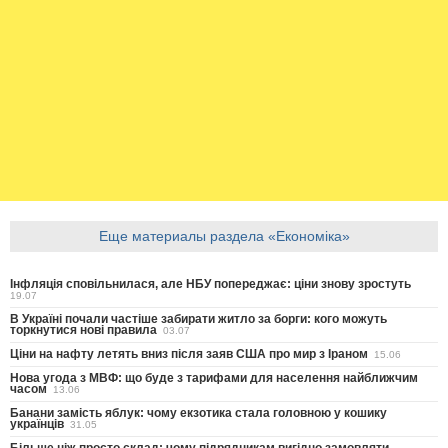
Еще материалы раздела «Економіка»
Інфляція сповільнилася, але НБУ попереджає: ціни знову зростуть
19.07
В Україні почали частіше забирати житло за борги: кого можуть
торкнутися нові правила
03.07
Ціни на нафту летять вниз після заяв США про мир з Іраном
15.06
Нова угода з МВФ: що буде з тарифами для населення найближчим
часом
13.06
Банани замість яблук: чому екзотика стала головною у кошику
українців
31.05