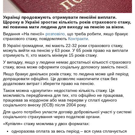
Українці продовжують отримувати пенсійні виплати.
Щороку в Україні зростає кількість років страхового стажу,
які повинна мати людина для виходу на пенсію за віком.
Видання «На пенсії»
розповіло,
що треба робити, якщо бракує
страхового стажу, повідомляють
Контракти
.
В Україні громадяни, які мають 22-32 роки страхового стажу,
можуть вийти на пенсію у 63 роки. У 65 років право на виплати
отримують ті, хто мають мінімум 15 років стажу.
У випадку, якщо у людини немає достатньої кількості страхового
стажу, вона може оформити соціальну допомогу замість пенсії.
Якщо бракує декількох років стажу, то людина може цей період
допрацювати офіційно. Це дозволяє накопичити стаж без
додаткових витрат і зберегти право на пенсію.
Також можна «докупити» недостатню кількість стажу. Ця
можливість передбачена для тих, хто офіційно не працював,
працював за кордоном або мав перерви у сплаті єдиного
соціального внеску (ЄСВ) після 2004 року.
Для цього потрібно укласти договір добровільної участі у системі
соціального страхування через податкові органи.
«Купівля» стажу можлива у двох форматах:
одноразова оплата за весь період – вся сума сплачується