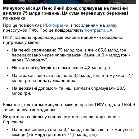
Минулого місяця Пенсійний фонд спрямував на пенсійні
виплати 75 млрд гривень. Ця сума перевищує березневі
показники.
Про це повідомляє
РБК-Україна
із посиланням на
заяву
пресслужби ПФУ. Про це повідомляють
Контракти.UA
.
ПФУ повністю профінансував основні напрямки соціальної
підтримки у квітні:
На пенсії спрямовано 75 млрд грн, з яких 65,6 млрд грн
перераховано через уповноважені банки, а 9,4 млрд грн -
через "Укрпошту".
На житлові субсидії та пільги пішло 4,8 млрд грн.
На страхові виплати виділено 3,8 млрд грн, в тому числі 2,4
млрд грн на оплату лікарняних.
На державні допомоги та інші виплати спрямували 28,5
млрд грн.
Крім того, протягом минулого місяця органи ПФУ надали 1584,9
тисяч послуг громадянам.
Витрати на соціальну сферу помітно зросли, порівняно з
березнем:
На пенсії спрямували на 0,4 млрд грн більше, ніж минулого
місяця (75 млрд грн проти 74,6 млрд грн).