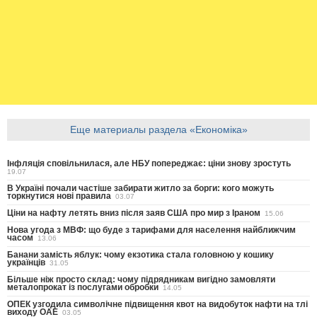
Еще материалы раздела «Економіка»
Інфляція сповільнилася, але НБУ попереджає: ціни знову зростуть
19.07
В Україні почали частіше забирати житло за борги: кого можуть
торкнутися нові правила
03.07
Ціни на нафту летять вниз після заяв США про мир з Іраном
15.06
Нова угода з МВФ: що буде з тарифами для населення найближчим
часом
13.06
Банани замість яблук: чому екзотика стала головною у кошику
українців
31.05
Більше ніж просто склад: чому підрядникам вигідно замовляти
металопрокат із послугами обробки
14.05
ОПЕК узгодила символічне підвищення квот на видобуток нафти на тлі
виходу ОАЕ
03.05