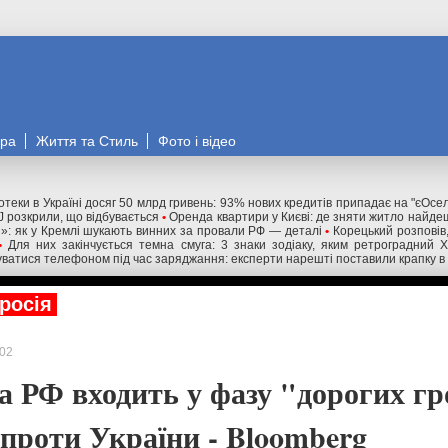
ора
Життя та Стиль
Фото і відео
отеки в Україні досяг 50 млрд гривень: 93% нових кредитів припадає на "єОсе
J розкрили, що відбувається
•
Оренда квартири у Києві: де зняти житло найд
и»: як у Кремлі шукають винних за провали РФ — деталі
•
Корецький розповів
•
Для них закінчується темна смуга: 3 знаки зодіаку, яким ретроградний 
ватися телефоном під час заряджання: експерти нарешті поставили крапку в
росія
02
а РФ входить у фазу "дорогих г
 проти України - Bloomberg