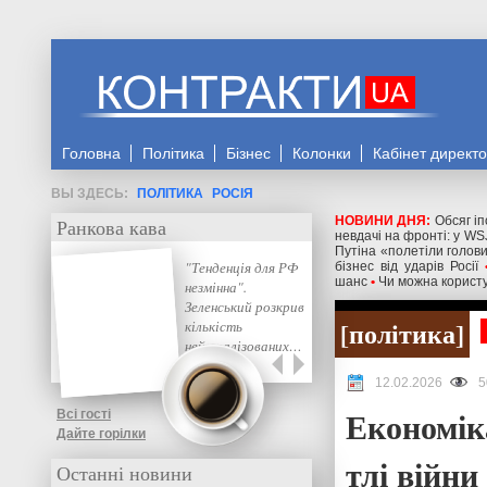
Головна
Політика
Бізнес
Колонки
Кабінет директ
ПОЛІТИКА
РОСІЯ
НОВИНИ ДНЯ:
Обсяг іп
Ранкова кава
невдачі на фронті: у WS
Путіна «полетіли голов
"Тенденція для РФ
бізнес від ударів Росії
шанс
•
Чи можна користу
незмінна".
Зеленський розкрив
політика
кількість
нейтралізованих…
12.02.2026
5
Економік
Всі гості
Дайте горілки
тлі війни
Останні новини