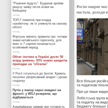
"Рішення будуть": Буданов зробив
Росію накриє мас
рішучу заяву після атаки на
Київщину
настала, доходи 
ТОП-7 помилок при кладці
газобетону: як їх уникнути на своєму
об'єкті
Фортуна змінить правила гри: чотири
знаки китайського гороскопу, для
яких із 7 серпня починається
особливий період
Обсяг іпотеки в Україні досяг 50
млрд гривень: 93% нових кредитів
припадає на "єОселю"
У Росії готуються до бунтів: Кремль
посилює репресивний апарат і урізає
соціалку
Все більше російс
та податкові пільг
Путін у паніці через невдачі на
Про це пише вида
фронті: у WSJ розкрили, що
відбувається
Лобістська група м
та податку на видо
бюджету близько 1
Азербайджан заявив про готовність