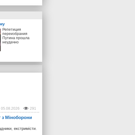
му
Репетиция
переизбрания
Путина прошла
неудачно
05.08.2026
291
т з Міноборони
адники, екстримісти.