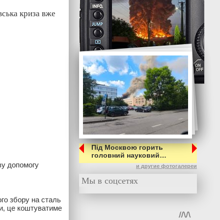
вська криза вже
Під Москвою горить
головний науковий…
ву допомогу
и другие фотогалереи
Мы в соцсетях
ого збору на сталь
ми, це коштуватиме