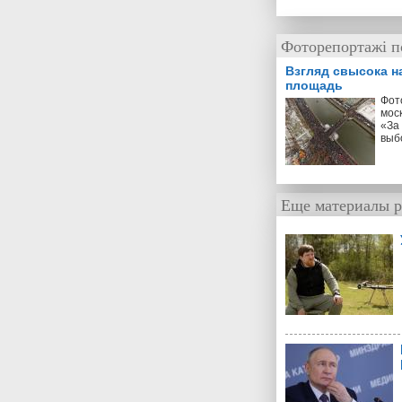
Фоторепортажі по
Взгляд свысока н
площадь
Фот
мос
«За
выб
Еще материалы р