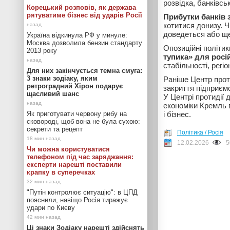
розвідка, банківсь
Корецький розповів, як держава
рятуватиме бізнес від ударів Росії
Прибутки банків з
котитися донизу. 
доведеться або ще
Україна відкинула РФ у минуле:
Москва дозволила бензин стандарту
Опозиційні політик
2013 року
тупика» для росій
стабільності, рег
Для них закінчується темна смуга:
3 знаки зодіаку, яким
Раніше Центр проти
ретроградний Хірон подарує
закриття підприєм
щасливий шанс
У Центрі протидії 
економіки Кремль 
Як приготувати червону рибу на
і бізнес.
сковороді, щоб вона не була сухою:
секрети та рецепт
Політика / Росія
12.02.2026
5
Чи можна користуватися
телефоном під час заряджання:
експерти нарешті поставили
крапку в суперечках
"Путін контролює ситуацію": в ЦПД
пояснили, навіщо Росія тиражує
удари по Києву
Ці знаки Зодіаку нарешті здійснять