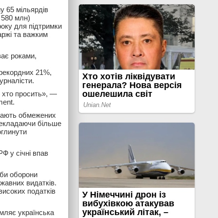
у 65 мільярдів
 580 млн)
року для підтримки
аржі та важким
ває роками,
 рекордних 21%,
урналісти.
 хто просить», —
ment.
агають обмежених
рекладаючи більше
оглинути
РФ у січні впав
еби оборони
ржавних видатків.
високих податків
омляє українська