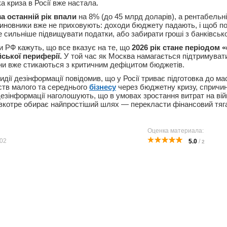
ка криза в Росії вже настала.
а останній рік впали
на 8% (до 45 млрд доларів), а рентабельн
Чиновники вже не приховують: доходи бюджету падають, і щоб пок
 сильніше підвищувати податки, або забирати гроші з банківсько
и РФ кажуть, що все вказує на те, що
2026 рік стане періодом 
ської периферії.
У той час як Москва намагається підтримуват
іони вже стикаються з критичним дефіцитом бюджетів.
дії дезінформації повідомив, що у Росії триває підготовка до м
ств малого та середнього
бізнесу
через бюджетну кризу, спричин
дезінформації наголошують, що в умовах зростання витрат на війн
вкотре обирає найпростіший шлях — перекласти фінансовий тяг
Оценка материала:
02
5.0
/
2