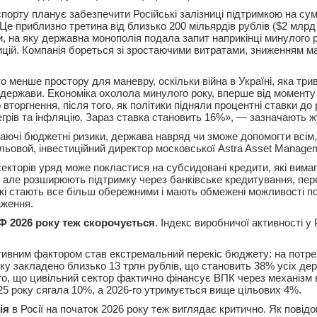
порту планує забезпечити Російські залізниці підтримкою на сум
 Це приблизно третина від близько 200 мільярдів рублів ($2 млрд
и, на яку державна монополія подала запит наприкінці минулого 
тицій. Компанія бореться зі зростаючими витратами, зниженням м
 менше простору для маневру, оскільки війна в Україні, яка три
держави. Економіка охолола минулого року, вперше від моменту
торгнення, після того, як політики підняли процентні ставки до
грів та інфляцію. Зараз ставка становить 16%», — зазначають ж
таючі бюджетні ризики, держава навряд чи зможе допомогти всім,
ьовой, інвестиційний директор московської Astra Asset Manage
секторів уряд може покластися на субсидовані кредити, які вим
 але розширюють підтримку через банківське кредитування, пе
 які стають все більш обережними і мають обмежені можливості п
аження.
 2026 року теж скорочується
. Індекс виробничої активності у 
ивним фактором став екстремальний перекіс бюджету: на потр
оку закладено близько 13 трлн рублів, що становить 38% усіх де
го, що цивільний сектор фактично фінансує ВПК через механізм 
025 року сягала 10%, а 2026-го утримується вище цільових 4%.
ція
в Росії на початок 2026 року теж виглядає критично. Як повід