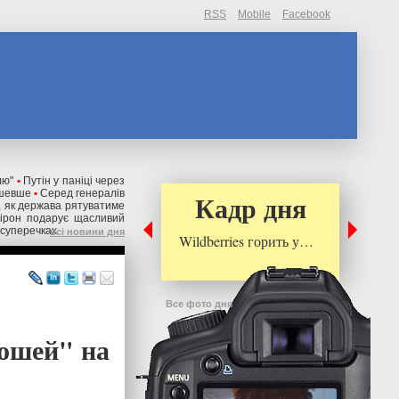
RSS
Mobile
Facebook
лю"
•
Путін у паніці через
ешевше
•
Серед генералів
Кадр дня
, як держава рятуватиме
Хірон подарує щасливий
 суперечках
всі новини дня
Wildberries горить у…
Все фото дня
рошей" на