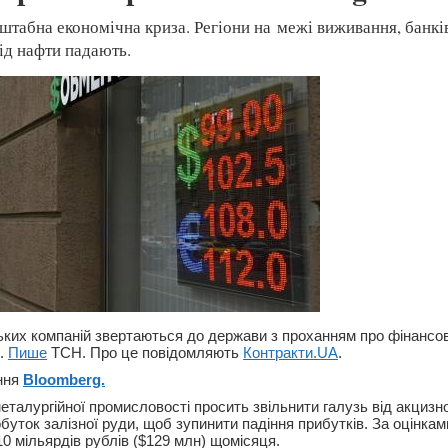
штабна економічна криза. Регіони на межі виживання, банкі
від нафти падають.
ьких компаній звертаються до держави з проханням про фінансо
и.
Пише
ТСН. Про це повідомляють
Контракти.UA
.
ння
Bloomberg.
еталургійної промисловості просить звільнити галузь від акцизн
буток залізної руди, щоб зупинити падіння прибутків. За оцінка
0 мільярдів рублів ($129 млн) щомісяця.