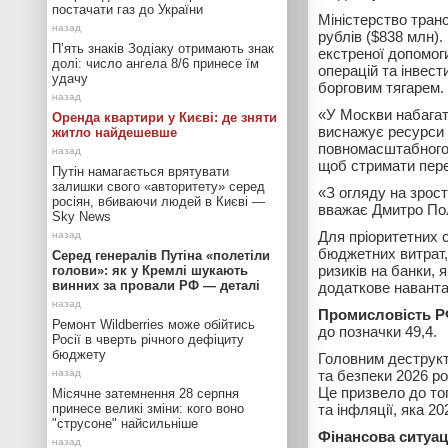
постачати газ до України
Міністерство транс
рублів ($838 млн).
П’ять знаків Зодіаку отримають знак
екстреної допомог
долі: число ангела 8/6 принесе їм
операцій та інвес
удачу
борговим тягарем.
«У Москви набагато
Оренда квартири у Києві: де зняти
виснажує ресурси 
житло найдешевше
повномасштабного в
щоб стримати пере
Путін намагається врятувати
залишки свого «авторитету» серед
«З огляду на зрос
росіян, вбиваючи людей в Києві —
вважає Дмитро Пол
Sky News
Для пріоритетних 
бюджетних витрат,
Серед генералів Путіна «полетіли
ризиків на банки,
голови»: як у Кремлі шукають
винних за провали РФ — деталі
додаткове навант
Промисловість РФ
Ремонт Wildberries може обійтись
до позначки 49,4.
Росії в чверть річного дефіциту
бюджету
Головним деструкт
та безпеки 2026 р
Це призвело до то
Місячне затемнення 28 серпня
принесе великі зміни: кого воно
та інфляції, яка 2
"струсоне" найсильніше
Фінансова ситуа