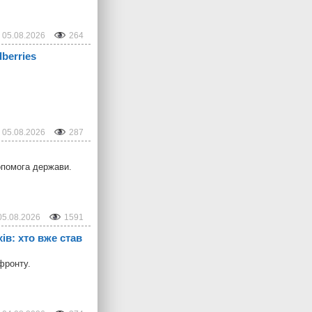
05.08.2026
264
berries
05.08.2026
287
допомога держави.
05.08.2026
1591
ів: хто вже став
фронту.