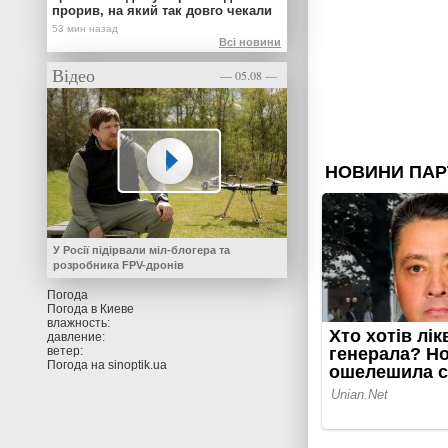
прорив, на який так довго чекали
Всі новини
Відео
— 05.08 —
У Росії підірвали міл-блогера та
розробника FPV-дронів
Погода
Погода в
Киеве
влажность:
давление:
ветер:
Погода на
sinoptik.ua