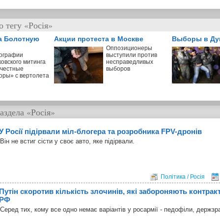
 тегу «Росія»
а Болотную
Акции протеста в Москве
Выборы в Ду
Оппозиционеры
ографии
выступили против
ковского митинга
несправедливых
 честные
выборов
оры» с вертолета
аздела
«Росія»
У Росії підірвали міл-блогера та розробника FPV-дронів
Він не встиг сісти у своє авто, яке підірвали.
Політика / Росія
Путін скоротив кількість злочинів, які забороняють контрак
РФ
Серед тих, кому все одно немає варіантів у росармії - педофіли, держзр