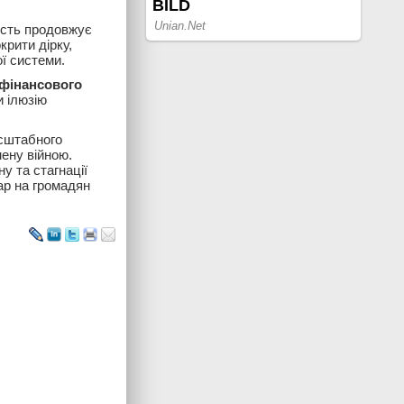
ість продовжує
рити дірку,
ї системи.
«фінансового
и ілюзію
асштабного
ену війною.
у та стагнації
ар на громадян