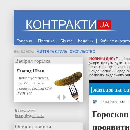
Головна
Політика
Бізнес
Колонки
Кабінет директ
ЖИТТЯ ТА СТИЛЬ
СУСПІЛЬСТВО
НОВИНИ ДНЯ:
Гроші по
Вечірня горілка
удари можуть бути восе
"єОселю"
•
Путін у паніц
Леонид Швец
найдешевше
•
Серед ге
розповів, як держава рят
Пісторіус зізнався,
що Україна має
життя та с
новітні німецькі САУ
RCH-155
17.04.2026
1
Гороскоп 
Всі колонки
Квви, будь ласка
проявити 
Останні новини