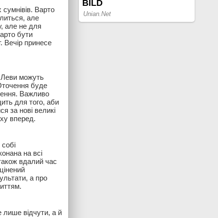
 сумнівів. Варто
илиться, але
у, але не для
варто бути
. Вечір принесе
. Леви можуть
Оточення буде
чення. Важливо
ить для того, аби
я за нові великі
уху вперед.
 собі
конана на всі
 також вдалий час
цінений
ультати, а про
життям.
 лише відчути, а й