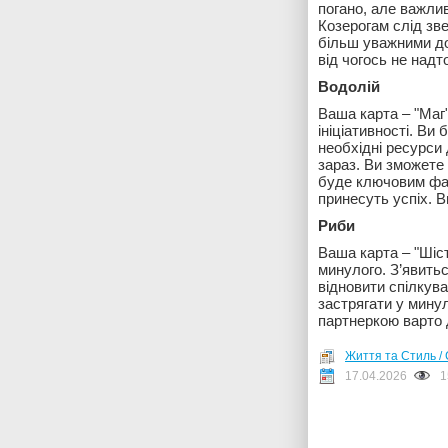
погано, але важлив
Козерогам слід зв
більш уважними до
від чогось не надт
Водолій
Ваша карта – "Маг"
ініціативності. Ви 
необхідні ресурси 
зараз. Ви зможете 
буде ключовим факт
принесуть успіх. 
Риби
Ваша карта – "Шіс
минулого. З’явитьс
відновити спілкув
застрягати у минул
партнеркою варто 
Життя та Стиль / 
17.04.2026
1