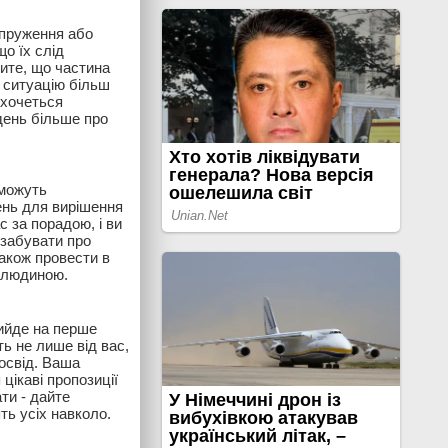
апруження або
о їх слід
тите, що частина
а ситуацію більш
 хочеться
день більше про
зможуть
ень для вирішення
с за порадою, і ви
 забувати про
також провести в
ю людиною.
вийде на перше
ть не лише від вас,
досвід. Ваша
цікаві пропозиції
ти - дайте
ть усіх навколо.