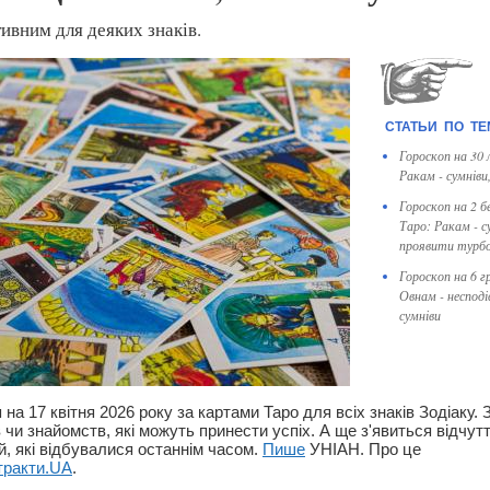
тивним для деяких знаків.
Гороскоп на 30
Ракам - сумніви
Гороскоп на 2 б
Таро: Ракам - с
проявити турб
Гороскоп на 6 г
Овнам - несподі
сумніви
на 17 квітня 2026 року за картами Таро для всіх знаків Зодіаку.
 чи знайомств, які можуть принести успіх. А ще з'явиться відчут
й, які відбувалися останнім часом.
Пише
УНІАН. Про це
тракти.UA
.