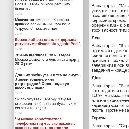
Росії в чверть річного дефіциту
Ваша карта – "Міся
бюджету
уникати поспішних 
важливо відрізняти
Місячне затемнення 28 серпня
серйозних кроків. 
принесе великі зміни: кого воно
обережними - є ри
"струсоне" найсильніше
трохи ясності тим
Лев
Корецький розповів, як держава
рятуватиме бізнес від ударів Росії
Ваша карта – "Шіс
отримати підтверд
Україна відкинула РФ у минуле:
схильне помічати 
Москва дозволила бензин стандарту
приймати похвалу б
2013 року
завершити щось важ
завдання – краще 
Для них закінчується темна смуга:
Діва
3 знаки зодіаку, яким
ретроградний Хірон подарує
Ваша карта – "Віс
щасливий шанс
зосередитися на де
100%. Ви можете ві
Як приготувати червону рибу на
для вдосконалення
сковороді, щоб вона не була сухою:
керівництвом та, м
секрети та рецепт
якість. Проте не 
Терези
Чи можна користуватися
телефоном під час заряджання:
Ваша карта – "Спра
експерти нарешті поставили