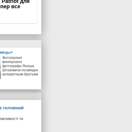
знецы»
Фотопроект
венгерского
фотографа Яноша
Штековича посвящен
колоритным братьям
ує головний
можливості та