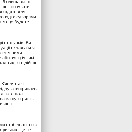
ях. Люди навколо
о не ігнорувати
ідходить для
и занадто суворими
у, якщо будете
і стосунків. Ви
туації складуться
ватися цими
бо зустрічі, які
ля тих, хто дійсно
. З’являться
 відчувати приплив
я на кілька
 на вашу користь.
тивного
ми стабільності та
 ризиків. Це не