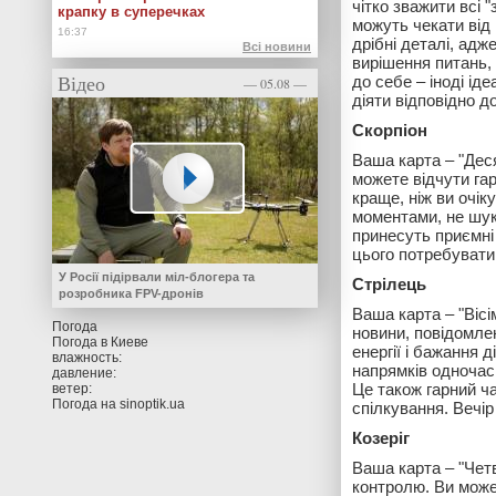
чітко зважити всі 
крапку в суперечках
можуть чекати від 
дрібні деталі, адж
Всі новини
вирішення питань, 
Відео
до себе – іноді ід
— 05.08 —
діяти відповідно д
Скорпіон
Ваша карта – "Деся
можете відчути гар
краще, ніж ви очі
моментами, не шука
принесуть приємні 
цього потребуватим
У Росії підірвали міл-блогера та
Стрілець
розробника FPV-дронів
Ваша карта – "Вісі
Погода
новини, повідомлен
Погода в
Киеве
енергії і бажання 
влажность:
напрямків одночасн
давление:
Це також гарний ч
ветер:
Погода на
sinoptik.ua
спілкування. Вечір
Козеріг
Ваша карта – "Чет
контролю. Ви может