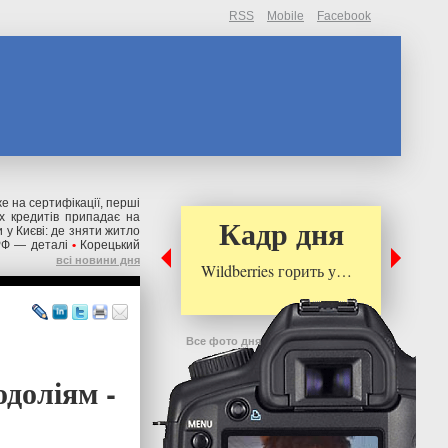
RSS
Mobile
Facebook
же на сертифікації, перші
их кредитів припадає на
Кадр дня
 у Києві: де зняти житло
РФ — деталі
•
Корецький
всі новини дня
Wildberries горить у…
Все фото дня
одоліям -