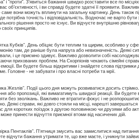
"за" і "проти". З’явиться бажання швидко розставити все по місц
вас об’єктивності, і ви справді будете здатні її проявити. Важлив
е саме вони можуть вплинути на загальну картинку. День також п
де потрібна точність і відповідальність. Водночас не варто бут
еального рішення просто не існує. Ви відчуєте внутрішню рівноваг
о своїх принципів.
тка Кубків". День обіцяє бути теплим та щирим, особливо у сфер
монію там, де раніше була напруга або невизначеність. Деякі си
кували, і це приємно здивує. Важливо дозволити собі насолоджу
ючи прихованих проблем. На Скорпіонів чекають сімейні справи а
емоції. Ви будете більш відкритими і знайдете слова підтримки д
е. Головне - не забувати і про власні потреби та мрії.
мка Жезлів". Події цього дня можуть розвиватися досить стрімко
ня або пропозиції, які вимагатимуть швидкої реакції. Ви будете
діяти без зволікань. Важливо не втратити фокус і не розпорошитис
о. Деякі справи, які довго стояли на місці, нарешті завершаться
ас для коротких поїздок з другою половинкою чи друзями або ак
 може принести відчуття приємної втоми від насичених дій.
вірка Пентаклів". П'ятниця змусить вас замислитися над питання
е відчути бажання утримати те, що вже маєте, і уникнути зайвих