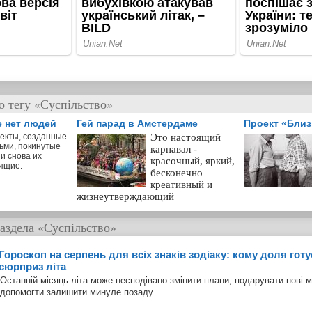
о тегу «Суспільство»
е нет людей
Гей парад в Амстердаме
Проект «Бли
екты, созданные
Это настоящий
ьми, покинутые
карнавал -
и снова их
красочный, яркий,
ящие.
бесконечно
креативный и
жизнеутверждающий
аздела
«Суспільство»
Гороскоп на серпень для всіх знаків зодіаку: кому доля гот
сюрприз літа
Останній місяць літа може несподівано змінити плани, подарувати нові 
допомогти залишити минуле позаду.