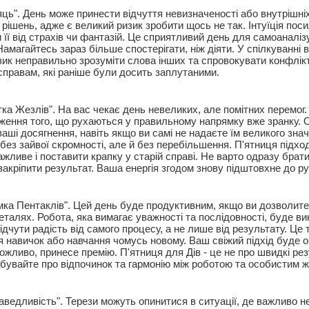
ць". День може принести відчуття невизначеності або внутрішніх
рішень, адже є великий ризик зробити щось не так. Інтуїція пос
 її від страхів чи фантазій. Це сприятливий день для самоаналіз
Намагайтесь зараз більше спостерігати, ніж діяти. У спілкуванні 
зик неправильно зрозуміти слова інших та спровокувати конфлікт
 справам, які раніше були досить заплутаними.
тка Жезлів". На вас чекає день невеликих, але помітних перемог
ження того, що рухаються у правильному напрямку вже зранку. 
ваші досягнення, навіть якщо ви самі не надаєте їм великого зна
ез зайвої скромності, але й без перебільшення. П'ятниця підход
ливе і поставити крапку у старій справі. Не варто одразу братис
закріпити результат. Ваша енергія згодом знову підштовхне до р
імка Пентаклів". Цей день буде продуктивним, якщо ви дозволите
талях. Робота, яка вимагає уважності та послідовності, буде ви
дчути радість від самого процесу, а не лише від результату. Це
 навичок або навчання чомусь новому. Ваш свіжий підхід буде о
ожливо, принесе премію. П'ятниця для Дів - це не про швидкі рез
забувайте про відпочинок та гармонію між роботою та особистим 
ведливість". Терези можуть опинитися в ситуації, де важливо не