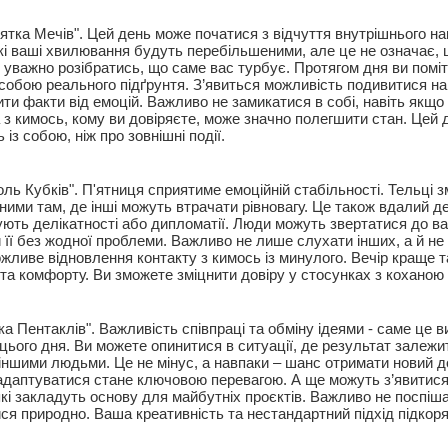
’ятка Мечів". Цей день може початися з відчуття внутрішнього н
кі ваші хвилювання будуть перебільшеними, але це не означає, щ
е уважно розібратись, що саме вас турбує. Протягом дня ви помі
д собою реального підґрунтя. З’явиться можливість подивитися н
ити факти від емоцій. Важливо не замикатися в собі, навіть якщо
 з кимось, кому ви довіряєте, може значно полегшити стан. Цей 
із собою, ніж про зовнішні події.
ль Кубків". П'ятниця сприятиме емоційній стабільності. Тельці 
ними там, де інші можуть втрачати рівновагу. Це також вдалий д
ують делікатності або дипломатії. Люди можуть звертатися до ва
 її без жодної проблеми. Важливо не лише слухати інших, а й не
ожливе відновлення контакту з кимось із минулого. Вечір краще 
та комфорту. Ви зможете зміцнити довіру у стосунках з кохано
ка Пентаклів". Важливість співпраці та обміну ідеями - саме це 
цього дня. Ви можете опинитися в ситуації, де результат залежи
з іншими людьми. Це не мінус, а навпаки – шанс отримати новий 
адаптуватися стане ключовою перевагою. А ще можуть з’явитися 
кі закладуть основу для майбутніх проєктів. Важливо не поспіша
ся природно. Ваша креативність та нестандартний підхід підкоря