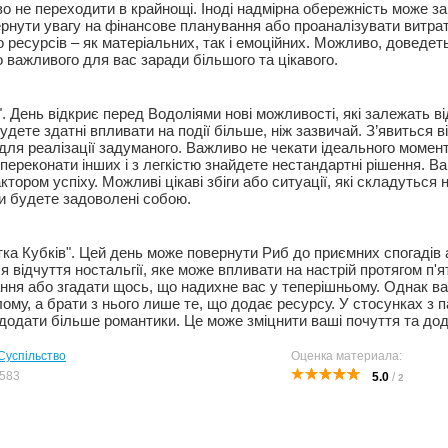
о не переходити в крайнощі. Іноді надмірна обережність може за
ернути увагу на фінансове планування або проаналізувати витра
 ресурсів – як матеріальних, так і емоційних. Можливо, доведет
о важливого для вас заради більшого та цікавого.
. День відкриє перед Водоліями нові можливості, які залежать в
будете здатні впливати на події більше, ніж зазвичай. З’явиться в
для реалізації задуманого. Важливо не чекати ідеального момент
переконати інших і з легкістю знайдете нестандартні рішення. В
ором успіху. Можливі цікаві збіги або ситуації, які складуться 
Ви будете задоволені собою.
тка Кубків". Цей день може повернути Риб до приємних спогадів
я відчуття ностальгії, яке може впливати на настрій протягом п'
ання або згадати щось, що надихне вас у теперішньому. Однак в
ому, а брати з нього лише те, що додає ресурсу. У стосунках з 
додати більше романтики. Це може зміцнити ваші почуття та дод
Суспільство
Оценка материала:
583
5.0
/
2