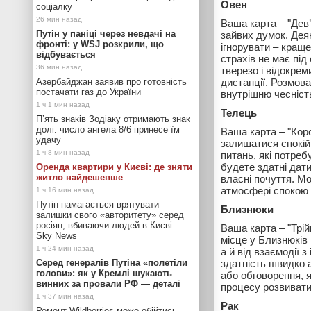
Овен
соціалку
Ваша карта – "Дев
Путін у паніці через невдачі на
зайвих думок. Дея
фронті: у WSJ розкрили, що
ігнорувати – кращ
відбувається
страхів не має пі
тверезо і відокрем
Азербайджан заявив про готовність
дистанції. Розмова
постачати газ до України
внутрішню чесність 
Телець
П’ять знаків Зодіаку отримають знак
долі: число ангела 8/6 принесе їм
Ваша карта – "Коро
удачу
залишатися спокій
питань, які потреб
будете здатні дати
Оренда квартири у Києві: де зняти
житло найдешевше
власні почуття. М
атмосфері спокою 
Путін намагається врятувати
Близнюки
залишки свого «авторитету» серед
росіян, вбиваючи людей в Києві —
Ваша карта – "Трій
Sky News
місце у Близнюків 
а й від взаємодії 
Серед генералів Путіна «полетіли
здатність швидко 
голови»: як у Кремлі шукають
або обговорення, я
винних за провали РФ — деталі
процесу розвивати
Рак
Ремонт Wildberries може обійтись