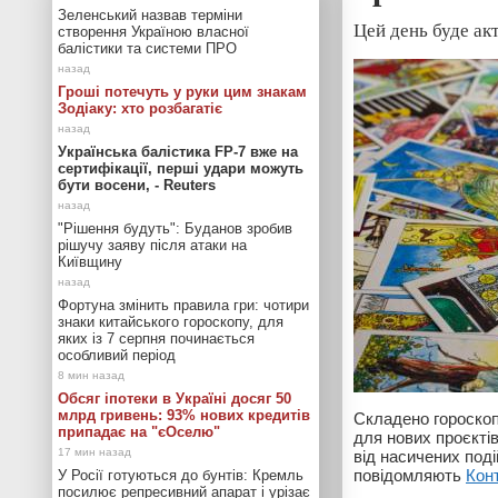
Зеленський назвав терміни
Цей день буде ак
створення Україною власної
балістики та системи ПРО
Гроші потечуть у руки цим знакам
Зодіаку: хто розбагатіє
Українська балістика FP-7 вже на
сертифікації, перші удари можуть
бути восени, - Reuters
"Рішення будуть": Буданов зробив
рішучу заяву після атаки на
Київщину
Фортуна змінить правила гри: чотири
знаки китайського гороскопу, для
яких із 7 серпня починається
особливий період
Обсяг іпотеки в Україні досяг 50
млрд гривень: 93% нових кредитів
Складено гороскоп 
припадає на "єОселю"
для нових проєктів
від насичених поді
повідомляють
Кон
У Росії готуються до бунтів: Кремль
посилює репресивний апарат і урізає