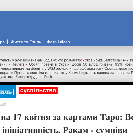
ора
Життя та Стиль
Фото і відео
течуть у руки цим знакам Зодіаку: хто розбагатіє
•
Українська балістика FP-7 в
ни, - Reuters
•
Обсяг іпотеки в Україні досяг 50 млрд гривень: 93% нов
і через невдачі на фронті: у WSJ розкрили, що відбувається
•
Оренда квартири
нералів Путіна «полетіли голови»: як у Кремлі шукають винних за провали 
уватиме бізнес від ударів Росії
тиль
суспільство
583
на 17 квітня за картами Таро: В
ініціативність, Ракам - сумніви