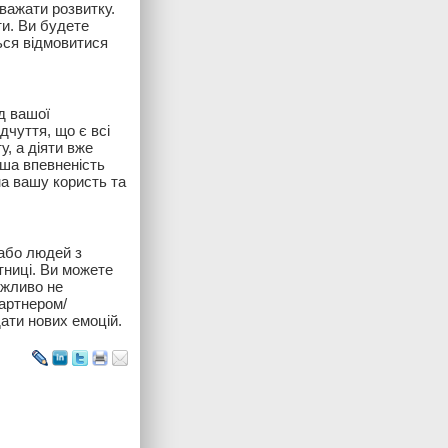
важати розвитку.
ти. Ви будете
ься відмовитися
ід вашої
ідчуття, що є всі
у, а діяти вже
аша впевненість
на вашу користь та
 або людей з
ятниці. Ви можете
ажливо не
партнером/
ати нових емоцій.