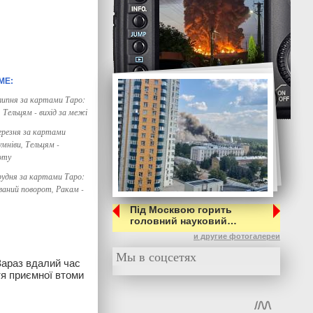
 липня за картами Таро:
, Тельцям - вихід за межі
ерезня за картами
умніви, Тельцям -
оту
рудня за картами Таро:
ваний поворот, Ракам -
Під Москвою горить
головний науковий…
и другие фотогалереи
Мы в соцсетях
 Зараз вдалий час
тя приємної втоми