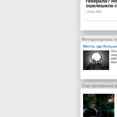
Фоторепортажі п
Места, где больш
Объ
люд
ими 
ман
Еще материалы р