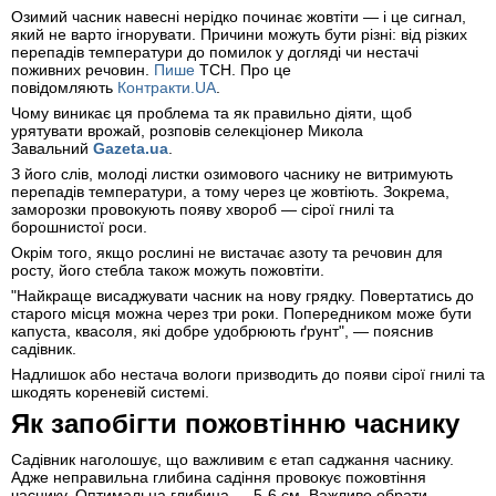
Озимий часник навесні нерідко починає жовтіти — і це сигнал,
який не варто ігнорувати. Причини можуть бути різні: від різких
перепадів температури до помилок у догляді чи нестачі
поживних речовин.
Пише
ТСН. Про це
повідомляють
Контракти.UA
.
Чому виникає ця проблема та як правильно діяти, щоб
урятувати врожай, розповів селекціонер Микола
Завальний
Gazeta.ua
.
З його слів, молоді листки озимового часнику не витримують
перепадів температури, а тому через це жовтіють. Зокрема,
заморозки провокують появу хвороб — сірої гнилі та
борошнистої роси.
Окрім того, якщо рослині не вистачає азоту та речовин для
росту, його стебла також можуть пожовтіти.
"Найкраще висаджувати часник на нову грядку. Повертатись до
старого місця можна через три роки. Попередником може бути
капуста, квасоля, які добре удобрюють ґрунт", — пояснив
садівник.
Надлишок або нестача вологи призводить до появи сірої гнилі та
шкодять кореневій системі.
Як запобігти пожовтінню часнику
Садівник наголошує, що важливим є етап саджання часнику.
Адже неправильна глибина садіння провокує пожовтіння
часнику. Оптимальна глибина — 5-6 см. Важливо обрати