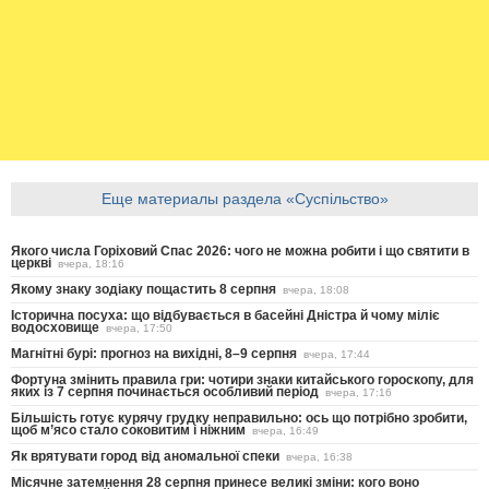
Еще материалы раздела «Суспільство»
Якого числа Горіховий Спас 2026: чого не можна робити і що святити в
церкві
вчера, 18:16
Якому знаку зодіаку пощастить 8 серпня
вчера, 18:08
Історична посуха: що відбувається в басейні Дністра й чому міліє
водосховище
вчера, 17:50
Магнітні бурі: прогноз на вихідні, 8–9 серпня
вчера, 17:44
Фортуна змінить правила гри: чотири знаки китайського гороскопу, для
яких із 7 серпня починається особливий період
вчера, 17:16
Більшість готує курячу грудку неправильно: ось що потрібно зробити,
щоб м’ясо стало соковитим і ніжним
вчера, 16:49
Як врятувати город від аномальної спеки
вчера, 16:38
Місячне затемнення 28 серпня принесе великі зміни: кого воно