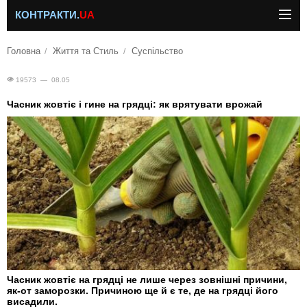
КОНТРАКТИ.
UA
Головна
Життя та Стиль
Суспільство
19573 — 08.05
Часник жовтіє і гине на грядці: як врятувати врожай
Часник жовтіє на грядці не лише через зовнішні причини,
як-от заморозки. Причиною ще й є те, де на грядці його
висадили.