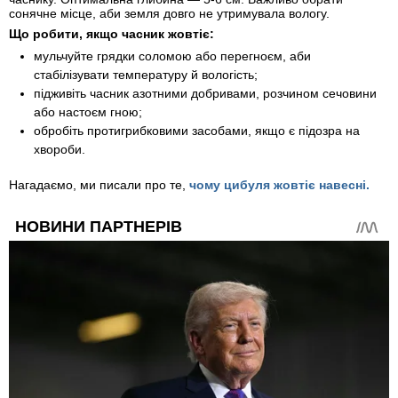
сонячне місце, аби земля довго не утримувала вологу.
Що робити, якщо часник жовтіє:
мульчуйте грядки соломою або перегноєм, аби
стабілізувати температуру й вологість;
підживіть часник азотними добривами, розчином сечовини
або настоєм гною;
обробіть протигрибковими засобами, якщо є підозра на
хвороби.
Нагадаємо, ми писали про те,
чому цибуля жовтіє навесні.