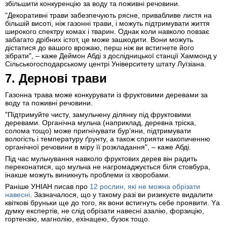
збільшити конкуренцію за воду та поживні речовини.
"Декоративні трави забезпечують рясне, привабливе листя на
більшій висоті, ніж газонні трави, і можуть підтримувати життя
широкого спектру комах і тварин. Однак коли навколо повзає
забагато дрібних істот, це може зашкодити. Вони можуть
дістатися до вашого врожаю, перш ніж ви встигнете його
зібрати", – каже Деймон Абді з дослідницької станції Хаммонд у
Сільськогосподарському центрі Університету штату Луїзіана.
7. Дернові трави
Газонна трава може конкурувати із фруктовими деревами за
воду та поживні речовини.
"Підтримуйте чисту, замульчену ділянку під фруктовими
деревами. Органічна мульча (наприклад, деревна тріска,
солома тощо) може пригнічувати бур’яни, підтримувати
вологість і температуру ґрунту, а також сприяти накопиченню
органічної речовини в міру її розкладання", – каже Абді.
Під час мульчування навколо фруктових дерев він радить
переконатися, що мульча не нагромаджується біля стовбура,
інакше можуть виникнуть проблеми із хворобами.
Раніше УНІАН писав про
12 рослин, які не можна обрізати
навесні
. Зазначалося, що у такому разі ви ризикуєте видалити
квіткові бруньки ще до того, як вони встигнуть себе проявити. Yа
думку експертів, не слід обрізати навесні азалію, форзицію,
гортензію, магнолію, ехінацею, бузок тощо.