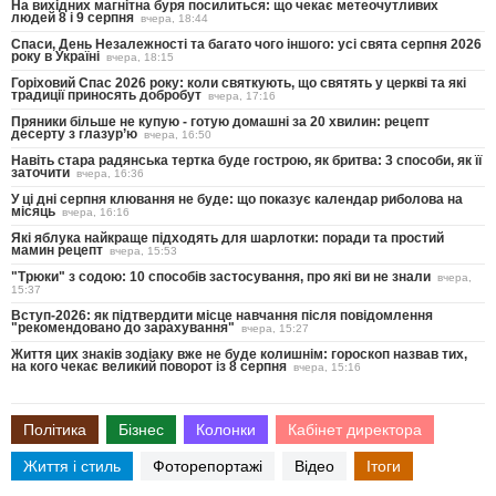
На вихідних магнітна буря посилиться: що чекає метеочутливих
людей 8 і 9 серпня
вчера, 18:44
Спаси, День Незалежності та багато чого іншого: усі свята серпня 2026
року в Україні
вчера, 18:15
Горіховий Спас 2026 року: коли святкують, що святять у церкві та які
традиції приносять добробут
вчера, 17:16
Пряники більше не купую - готую домашні за 20 хвилин: рецепт
десерту з глазур’ю
вчера, 16:50
Навіть стара радянська тертка буде гострою, як бритва: 3 способи, як її
заточити
вчера, 16:36
У ці дні серпня клювання не буде: що показує календар риболова на
місяць
вчера, 16:16
Які яблука найкраще підходять для шарлотки: поради та простий
мамин рецепт
вчера, 15:53
"Трюки" з содою: 10 способів застосування, про які ви не знали
вчера,
15:37
Вступ-2026: як підтвердити місце навчання після повідомлення
"рекомендовано до зарахування"
вчера, 15:27
Життя цих знаків зодіаку вже не буде колишнім: гороскоп назвав тих,
на кого чекає великий поворот із 8 серпня
вчера, 15:16
Політика
Бізнес
Колонки
Кабінет директора
Життя і стиль
Фоторепортажі
Відео
Ітоги