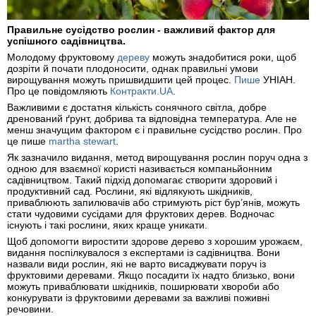
Правильне сусідство рослин - важливий фактор для
успішного садівництва.
Молодому фруктовому
дереву
можуть знадобитися роки, щоб
дозріти й почати плодоносити, однак правильні умови
вирощування можуть пришвидшити цей процес.
Пише
УНІАН.
Про це повідомляють
Контракти.UA
.
Важливими є достатня кількість сонячного світла, добре
дренований ґрунт, добрива та відповідна температура. Але не
менш значущим фактором є і правильне сусідство рослин. Про
це пише
martha stewart
.
Як зазначило видання, метод вирощування рослин поруч одна з
одною для взаємної користі називається компаньйонним
садівництвом. Такий підхід допомагає створити здоровий і
продуктивний сад. Рослини, які відлякують шкідників,
приваблюють запилювачів або стримують ріст бур’янів, можуть
стати чудовими сусідами для фруктових дерев. Водночас
існують і такі рослини, яких краще уникати.
Щоб допомогти виростити здорове дерево з хорошим урожаєм,
видання поспілкувалося з експертами із садівництва. Вони
назвали види рослин, які не варто висаджувати поруч із
фруктовими деревами. Якщо посадити їх надто близько, вони
можуть приваблювати шкідників, поширювати хвороби або
конкурувати із фруктовими деревами за важливі поживні
речовини.