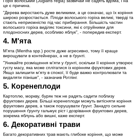
Горіх волоський (Juglans regia) зазвичай не садять вдома, і на
це є причина.
"Дерева виростають дуже великими, а це означає, що їх коріння
широко розростається. Плоди волоського горіха великі, тверді та
стають неприємністю під час прибирання. Більшість частин
волоського горіха виділяє токсини, які є отруйними для
плодоносних дерев, особливо яблук", - попередив експерт.
4. М'ята
М'ята (Mentha spp.) росте дуже агресивно, тому її краще
вирощувати в контейнерах, а не в ґрунті.
"Уникайте розміщення м'яти у ґрунті, оскільки її коріння утворює
густу масу, яка може сплітатися із корінням фруктових дерев.
Якщо залишити м'яту в спокої, її буде важко контролювати та
видаляти пізніше", - зазначив Ротлінг.
5. Коренеплоди
Картоплю, моркву, буряк теж не радять садити поблизу
фруктових дерев. Більші коренеплоди можуть витісняти коріння
фруктових дерев, а також порушувати ґрунт. Занадто сильне
порушення ґрунту гальмує ріст і дозрівання фруктових дерев,
зокрема яблунь або вишні, каже експерт.
6. Декоративні трави
Багато декоративних трав мають глибоке коріння, що може