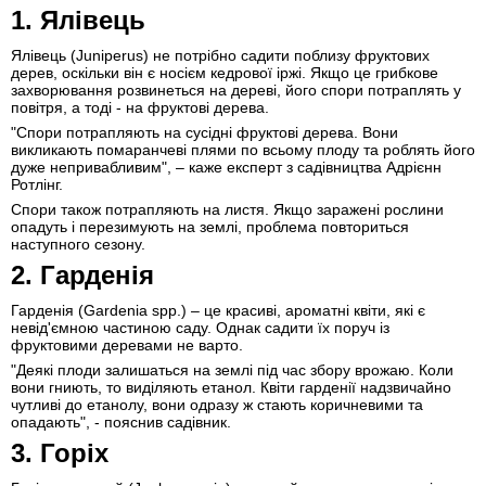
1. Ялівець
Ялівець (Juniperus) не потрібно садити поблизу фруктових
дерев, оскільки він є носієм кедрової іржі. Якщо це грибкове
захворювання розвинеться на дереві, його спори потраплять у
повітря, а тоді - на фруктові дерева.
"Спори потрапляють на сусідні фруктові дерева. Вони
викликають помаранчеві плями по всьому плоду та роблять його
дуже непривабливим", – каже експерт з садівництва Адрієнн
Ротлінг.
Спори також потрапляють на листя. Якщо заражені рослини
опадуть і перезимують на землі, проблема повториться
наступного сезону.
2. Гарденія
Гарденія (Gardenia spp.) – це красиві, ароматні квіти, які є
невід'ємною частиною саду. Однак садити їх поруч із
фруктовими деревами не варто.
"Деякі плоди залишаться на землі під час збору врожаю. Коли
вони гниють, то виділяють етанол. Квіти гарденії надзвичайно
чутливі до етанолу, вони одразу ж стають коричневими та
опадають", - пояснив садівник.
3. Горіх