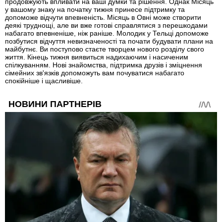
продовжують впливати на ваші думки та рішення. Однак Місяць
у вашому знаку на початку тижня принесе підтримку та
допоможе відчути впевненість. Місяць в Овні може створити
деякі труднощі, але ви вже готові справлятися з перешкодами
набагато впевненіше, ніж раніше. Молодик у Тельці допоможе
позбутися відчуття невизначеності та почати будувати плани на
майбутнє. Ви поступово стаєте творцем нового розділу свого
життя. Кінець тижня виявиться надихаючим і насиченим
спілкуванням. Нові знайомства, підтримка друзів і зміцнення
сімейних зв'язків допоможуть вам почуватися набагато
спокійніше і щасливіше.