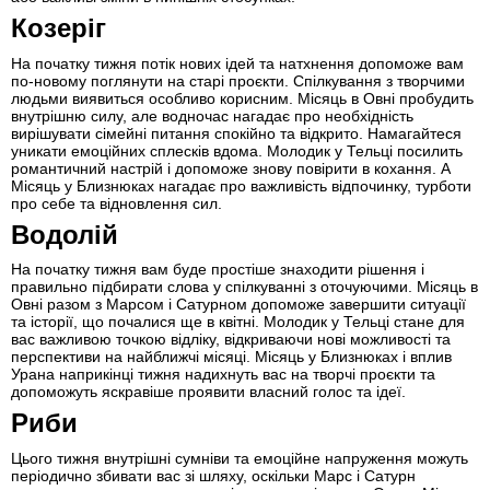
Козеріг
На початку тижня потік нових ідей та натхнення допоможе вам
по-новому поглянути на старі проєкти. Спілкування з творчими
людьми виявиться особливо корисним. Місяць в Овні пробудить
внутрішню силу, але водночас нагадає про необхідність
вирішувати сімейні питання спокійно та відкрито. Намагайтеся
уникати емоційних сплесків вдома. Молодик у Тельці посилить
романтичний настрій і допоможе знову повірити в кохання. А
Місяць у Близнюках нагадає про важливість відпочинку, турботи
про себе та відновлення сил.
Водолій
На початку тижня вам буде простіше знаходити рішення і
правильно підбирати слова у спілкуванні з оточуючими. Місяць в
Овні разом з Марсом і Сатурном допоможе завершити ситуації
та історії, що почалися ще в квітні. Молодик у Тельці стане для
вас важливою точкою відліку, відкриваючи нові можливості та
перспективи на найближчі місяці. Місяць у Близнюках і вплив
Урана наприкінці тижня надихнуть вас на творчі проєкти та
допоможуть яскравіше проявити власний голос та ідеї.
Риби
Цього тижня внутрішні сумніви та емоційне напруження можуть
періодично збивати вас зі шляху, оскільки Марс і Сатурн