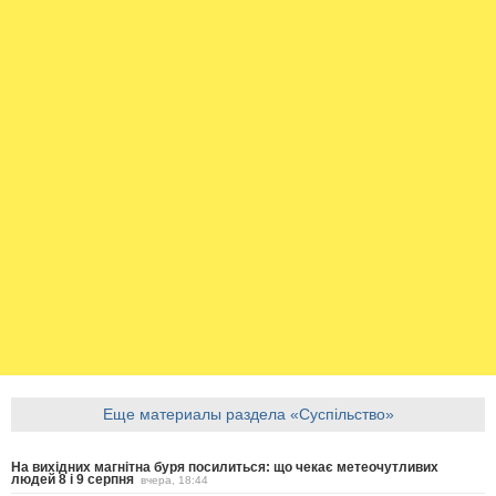
Еще материалы раздела «Суспільство»
На вихідних магнітна буря посилиться: що чекає метеочутливих
людей 8 і 9 серпня
вчера, 18:44