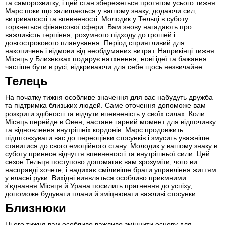
та саморозвитку, і цей стан збережеться протягом усього тижня.
Марс поки що залишається у вашому знаку, додаючи сил,
витривалості та впевненості. Молодик у Тельці в суботу
торкнеться фінансової сфери. Вам знову нагадають про
важливість терпіння, розумного підходу до грошей і
довгострокового планування. Період сприятливий для
накопичень і відмови від необдуманих витрат. Наприкінці тижня
Місяць у Близнюках подарує натхнення, нові ідеї та бажання
частіше бути в русі, відкриваючи для себе щось незвичайне.
Телець
На початку тижня особливе значення для вас набудуть дружба
та підтримка близьких людей. Саме оточення допоможе вам
розкрити здібності та відчути впевненість у своїх силах. Коли
Місяць перейде в Овен, настане гарний момент для відпочинку
та відновлення внутрішніх кордонів. Марс продовжить
підштовхувати вас до переоцінки стосунків і змусить уважніше
ставитися до свого емоційного стану. Молодик у вашому знаку в
суботу принесе відчуття впевненості та внутрішньої сили. Цей
сезон Тельця поступово допомагає вам зрозуміти, чого ви
насправді хочете, і надихає сміливіше брати управління життям
у власні руки. Вихідні виявляться особливо приємними:
з'єднання Місяця й Урана посилить прагнення до успіху,
допоможе будувати плани й зміцнювати важливі стосунки.
Близнюки
Цього тижня вам особливо важливо зміцнити основу для