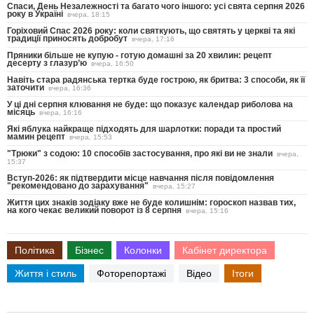
Спаси, День Незалежності та багато чого іншого: усі свята серпня 2026
року в Україні
вчера, 18:15
Горіховий Спас 2026 року: коли святкують, що святять у церкві та які
традиції приносять добробут
вчера, 17:16
Пряники більше не купую - готую домашні за 20 хвилин: рецепт
десерту з глазур’ю
вчера, 16:50
Навіть стара радянська тертка буде гострою, як бритва: 3 способи, як її
заточити
вчера, 16:36
У ці дні серпня клювання не буде: що показує календар риболова на
місяць
вчера, 16:16
Які яблука найкраще підходять для шарлотки: поради та простий
мамин рецепт
вчера, 15:53
"Трюки" з содою: 10 способів застосування, про які ви не знали
вчера,
15:37
Вступ-2026: як підтвердити місце навчання після повідомлення
"рекомендовано до зарахування"
вчера, 15:27
Життя цих знаків зодіаку вже не буде колишнім: гороскоп назвав тих,
на кого чекає великий поворот із 8 серпня
вчера, 15:16
Політика
Бізнес
Колонки
Кабінет директора
Життя і стиль
Фоторепортажі
Відео
Ітоги