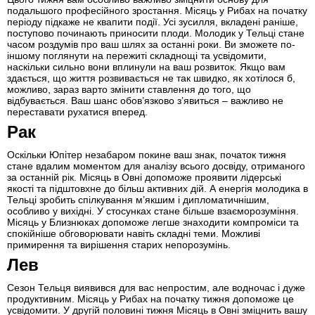
подальшого професійного зростання. Місяць у Рибах на початку
періоду підкаже не квапити події. Усі зусилля, вкладені раніше,
поступово починають приносити плоди. Молодик у Тельці стане
часом роздумів про ваш шлях за останні роки. Ви зможете по-
іншому поглянути на пережиті складнощі та усвідомити,
наскільки сильно вони вплинули на ваш розвиток. Якщо вам
здається, що життя розвивається не так швидко, як хотілося б,
можливо, зараз варто змінити ставлення до того, що
відбувається. Ваш шанс обов’язково з’явиться – важливо не
переставати рухатися вперед.
Рак
Оскільки Юпітер незабаром покине ваш знак, початок тижня
стане вдалим моментом для аналізу всього досвіду, отриманого
за останній рік. Місяць в Овні допоможе проявити лідерські
якості та підштовхне до більш активних дій. А енергія молодика в
Тельці зробить спілкування м’якшим і дипломатичнішим,
особливо у вихідні. У стосунках стане більше взаєморозуміння.
Місяць у Близнюках допоможе легше знаходити компроміси та
спокійніше обговорювати навіть складні теми. Можливі
примирення та вирішення старих непорозумінь.
Лев
Сезон Тельця виявився для вас непростим, але водночас і дуже
продуктивним. Місяць у Рибах на початку тижня допоможе це
усвідомити. У другій половині тижня Місяць в Овні зміцнить вашу