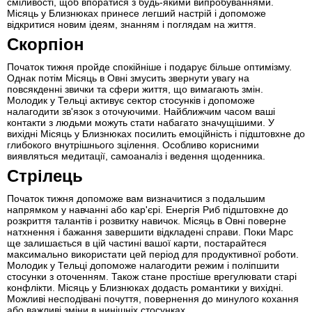
сміливості, щоб впоратися з будь-якими випробуваннями.
Місяць у Близнюках принесе легший настрій і допоможе
відкритися новим ідеям, знанням і поглядам на життя.
Скорпіон
Початок тижня пройде спокійніше і подарує більше оптимізму.
Однак потім Місяць в Овні змусить звернути увагу на
повсякденні звички та сфери життя, що вимагають змін.
Молодик у Тельці активує сектор стосунків і допоможе
налагодити зв'язок з оточуючими. Найближчим часом ваші
контакти з людьми можуть стати набагато значущішими. У
вихідні Місяць у Близнюках посилить емоційність і підштовхне до
глибокого внутрішнього зцілення. Особливо корисними
виявляться медитації, самоаналіз і ведення щоденника.
Стрілець
Початок тижня допоможе вам визначитися з подальшим
напрямком у навчанні або кар'єрі. Енергія Риб підштовхне до
розкриття талантів і розвитку навичок. Місяць в Овні поверне
натхнення і бажання завершити відкладені справи. Поки Марс
ще залишається в цій частині вашої карти, постарайтеся
максимально використати цей період для продуктивної роботи.
Молодик у Тельці допоможе налагодити режим і поліпшити
стосунки з оточенням. Також стане простіше врегулювати старі
конфлікти. Місяць у Близнюках додасть романтики у вихідні.
Можливі несподівані почуття, повернення до минулого кохання
або важливі зміни в нинішніх стосунках.