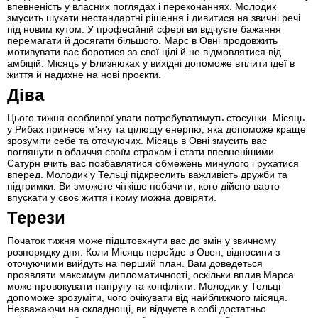
впевненість у власних поглядах і переконаннях. Молодик
змусить шукати нестандартні рішення і дивитися на звичні речі
під новим кутом. У професійній сфері ви відчуєте бажання
перемагати й досягати більшого. Марс в Овні продовжить
мотивувати вас боротися за свої цілі й не відмовлятися від
амбіцій. Місяць у Близнюках у вихідні допоможе втілити ідеї в
життя й надихне на нові проєкти.
Діва
Цього тижня особливої уваги потребуватимуть стосунки. Місяць
у Рибах принесе м'яку та цілющу енергію, яка допоможе краще
зрозуміти себе та оточуючих. Місяць в Овні змусить вас
поглянути в обличчя своїм страхам і стати впевненішими.
Сатурн вчить вас позбавлятися обмежень минулого і рухатися
вперед. Молодик у Тельці підкреслить важливість дружби та
підтримки. Ви зможете чіткіше побачити, кого дійсно варто
впускати у своє життя і кому можна довіряти.
Терези
Початок тижня може підштовхнути вас до змін у звичному
розпорядку дня. Коли Місяць перейде в Овен, відносини з
оточуючими вийдуть на перший план. Вам доведеться
проявляти максимум дипломатичності, оскільки вплив Марса
може провокувати напругу та конфлікти. Молодик у Тельці
допоможе зрозуміти, чого очікувати від найближчого місяця.
Незважаючи на складнощі, ви відчуєте в собі достатньо