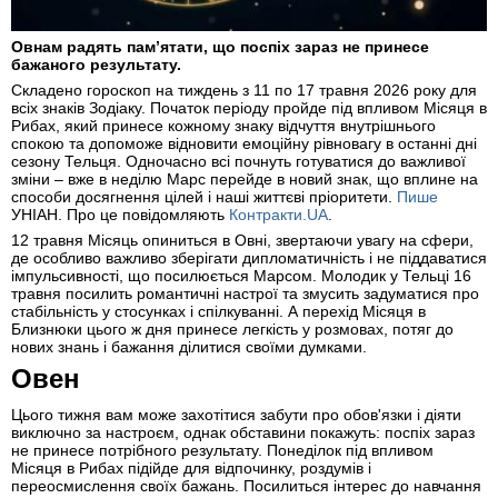
Овнам радять пам’ятати, що поспіх зараз не принесе
бажаного результату.
Складено гороскоп на тиждень з 11 по 17 травня 2026 року для
всіх знаків Зодіаку. Початок періоду пройде під впливом Місяця в
Рибах, який принесе кожному знаку відчуття внутрішнього
спокою та допоможе відновити емоційну рівновагу в останні дні
сезону Тельця. Одночасно всі почнуть готуватися до важливої
зміни – вже в неділю Марс перейде в новий знак, що вплине на
способи досягнення цілей і наші життєві пріоритети.
Пише
УНІАН. Про це повідомляють
Контракти.UA
.
12 травня Місяць опиниться в Овні, звертаючи увагу на сфери,
де особливо важливо зберігати дипломатичність і не піддаватися
імпульсивності, що посилюється Марсом. Молодик у Тельці 16
травня посилить романтичні настрої та змусить задуматися про
стабільність у стосунках і спілкуванні. А перехід Місяця в
Близнюки цього ж дня принесе легкість у розмовах, потяг до
нових знань і бажання ділитися своїми думками.
Овен
Цього тижня вам може захотітися забути про обов'язки і діяти
виключно за настроєм, однак обставини покажуть: поспіх зараз
не принесе потрібного результату. Понеділок під впливом
Місяця в Рибах підійде для відпочинку, роздумів і
переосмислення своїх бажань. Посилиться інтерес до навчання