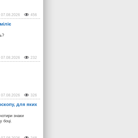
07.08.2026
456
міліє
ть?
07.08.2026
232
07.08.2026
326
оскопу, для яких
 чотири знаки
у боці.
07.08.2026
248