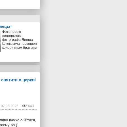
знецы»
Фотопроект
венгерского
фотографа Яноша
Штековича посвящен
колоритным братьям
 святити в церкві
07.08.2026
643
ливо важко обійтися,
воєму боці.