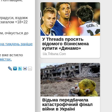
 градуси, вздовж
 загалом +18+22
ем, очікується до
 на тиждень раніше
е вже встигло
містах.