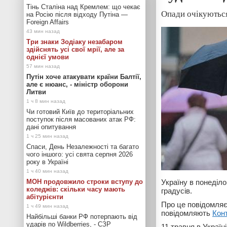
Тінь Сталіна над Кремлем: що чекає
Опади очікуються 
на Росію після відходу Путіна —
Foreign Affairs
Три знаки Зодіаку незабаром
здійснять усі свої мрії, але за
однієї умови
Путін хоче атакувати країни Балтії,
але є нюанс, - міністр оборони
Литви
Чи готовий Київ до територіальних
поступок після масованих атак РФ:
дані опитування
Спаси, День Незалежності та багато
чого іншого: усі свята серпня 2026
року в Україні
МОН продовжило строки вступу до
Україну в понеділо
коледжів: скільки часу мають
градусів.
абітурієнти
Про це повідомля
повідомляють
Кон
Найбільші банки РФ потерпають від
ударів по Wildberries, - СЗР
11 травня в Україн