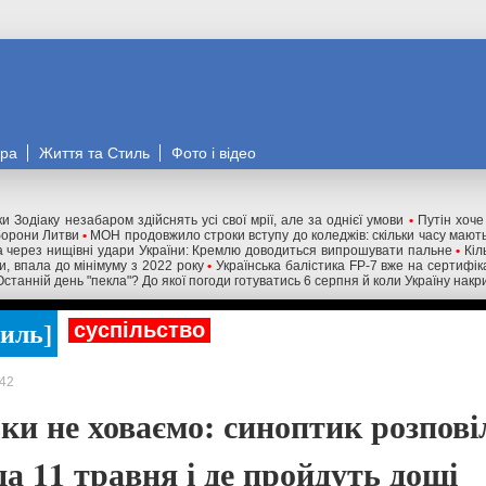
ора
Життя та Стиль
Фото і відео
и Зодіаку незабаром здійснять усі свої мрії, але за однієї умови
•
Путін хоче
оборони Литви
•
МОН продовжило строки вступу до коледжів: скільки часу мають
 через нищівні удари України: Кремлю доводиться випрошувати пальне
•
Кіл
ни, впала до мінімуму з 2022 року
•
Українська балістика FP-7 вже на сертифік
Останній день "пекла"? До якої погоди готуватись 6 серпня й коли Україну нак
тиль
суспільство
42
ки не ховаємо: синоптик розпові
да 11 травня і де пройдуть дощі