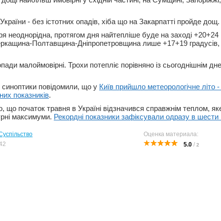
 України - без істотних опадів, хіба що на Закарпатті пройде дощ.
ря неоднорідна, протягом дня найтепліше буде на заході +20+24
ркащина-Полтавщина-Дніпропетровщина лише +17+19 градусів,
опади малоймовірні. Трохи потепліє порівняно із сьогоднішнім дн
 синоптики повідомили, що у
Київ прийшло метеорологічне літо -
них показників
.
, що початок травня в Україні відзначився справжнім теплом, як
урні максимуми.
Рекордні показники зафіксували одразу в шести 
Суспільство
Оценка материала:
42
5.0
/
2