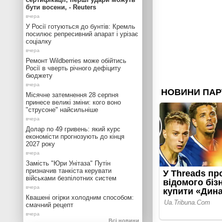
бути восени, - Reuters
У Росії готуються до бунтів: Кремль
посилює репресивний апарат і урізає
соціалку
Ремонт Wildberries може обійтись
Росії в чверть річного дефіциту
бюджету
Місячне затемнення 28 серпня
принесе великі зміни: кого воно
"струсоне" найсильніше
Долар по 49 гривень: який курс
економісти прогнозують до кінця
2027 року
Замість "Юри Унітаза" Путін
призначив танкіста керувати
військами безпілотних систем
Квашені огірки холодним способом:
смачний рецепт
Всі новини