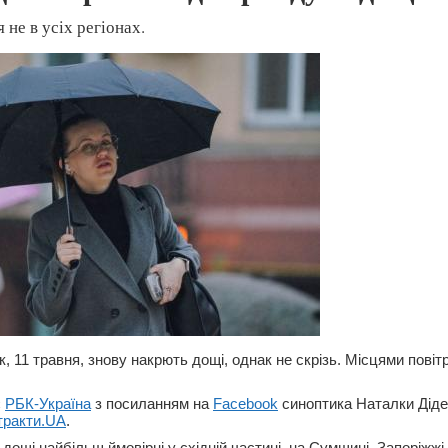
не в усіх регіонах.
к, 11 травня, знову накрють дощі, однак не скрізь. Місцями повіт
є
РБК-Україна
з посиланням на
Facebook
синоптика Наталки Діде
тракти.UA
.
і дощі найбільш ймовірні у східній частині, на Сумщині, Запоріжжі