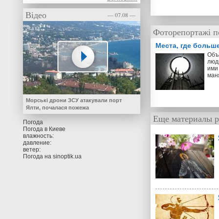
Відео
— 07.08 —
Фоторепортажі п
Места, где больш
Объ
люд
ими 
ман
Морські дрони ЗСУ атакували порт
Ялти, почалася пожежа
Еще материалы р
Погода
Погода в
Киеве
влажность:
давление:
ветер:
Погода на
sinoptik.ua