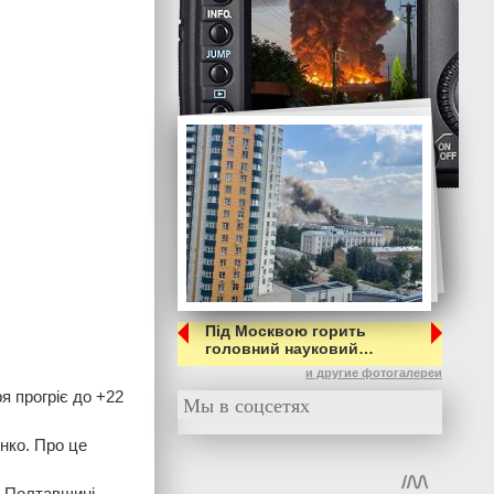
Під Москвою горить
головний науковий…
и другие фотогалереи
ря прогріє до +22
Мы в соцсетях
нко. Про це
, Полтавщині,