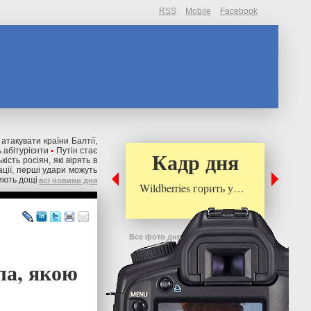
RSS
Mobile
Facebook
 атакувати країни Балтії,
 абітурієнти
•
Путін стає
Кадр дня
ькість росіян, які вірять в
ації, перші удари можуть
риють дощі
всі новини дня
Wildberries горить у…
Все фото дня
ла, якою