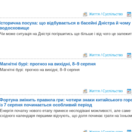
Життя / Суспільство
Історична посуха: що відбувається в басейні Дністра й чому 
водосховище
Чи може ситуація на Дністрі погіршитись ще більше і від чого це залежи
Життя / Суспільство
Магнітні бурі: прогноз на вихідні, 8–9 серпня
Магнітні бурі: прогноз на вихідні, 8–9 серпня
Життя / Суспільство
Фортуна змінить правила гри: чотири знаки китайського гор
із 7 серпня починається особливий період
Енергія початку нового етапу принесе несподівані можливості, але саме
східного календаря першими відчують, що доля починає грати на їхньом
Життя / Суспільство