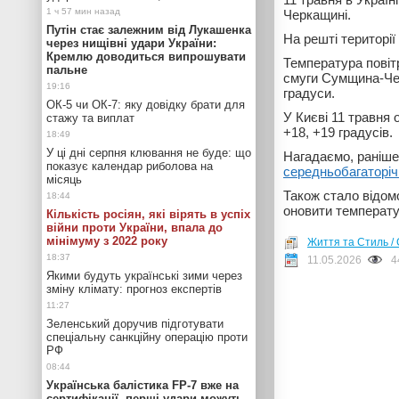
Черкащині.
Путін стає залежним від Лукашенка
На решті території
через нищівні удари України:
Кремлю доводиться випрошувати
Температура повіт
пальне
смуги Сумщина-Че
градуси.
ОК-5 чи ОК-7: яку довідку брати для
У Києві 11 травня 
стажу та виплат
+18, +19 градусів.
У ці дні серпня клювання не буде: що
Нагадаємо, раніше
показує календар риболова на
середньобагаторіч
місяць
Також стало відомо
оновити температ
Кількість росіян, які вірять в успіх
війни проти України, впала до
мінімуму з 2022 року
Життя та Стиль / 
11.05.2026
4
Якими будуть українські зими через
зміну клімату: прогноз експертів
Зеленський доручив підготувати
спеціальну санкційну операцію проти
РФ
Українська балістика FP-7 вже на
сертифікації, перші удари можуть