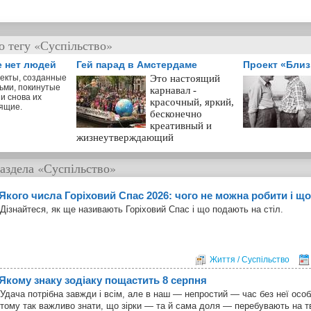
о тегу «Суспільство»
е нет людей
Гей парад в Амстердаме
Проект «Бли
екты, созданные
Это настоящий
ьми, покинутые
карнавал -
и снова их
красочный, яркий,
ящие.
бесконечно
креативный и
жизнеутверждающий
аздела
«Суспільство»
Якого числа Горіховий Спас 2026: чого не можна робити і що
Дізнайтеся, як ще називають Горіховий Спас і що подають на стіл.
Життя / Суспільство
Якому знаку зодіаку пощастить 8 серпня
Удача потрібна завжди і всім, але в наш — непростий — час без неї особ
тому так важливо знати, що зірки — та й сама доля — перебувають на т