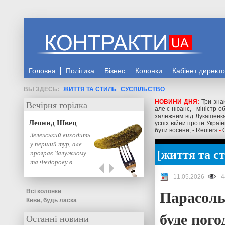
Головна
Політика
Бізнес
Колонки
Кабінет директ
ЖИТТЯ ТА СТИЛЬ
СУСПІЛЬСТВО
НОВИНИ ДНЯ:
Три знак
Вечірня горілка
але є нюанс, - міністр 
залежним від Лукашенка
Леонид Швец
успіх війни проти Украї
бути восени, - Reuters
•
Зеленський виходить
у перший тур, але
життя та с
програє Залужному
та Федорову в
другому: нове…
11.05.2026
4
Парасоль
Всі колонки
Квви, будь ласка
буде пого
Останні новини