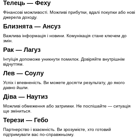
Телець — Феху
Фінансові можливості. Можливі прибутки, вдалі покупки або нові
джерела доходу.
Близнята — Ансуз
Важлива інформація і новини. Комунікація стане ключем до
змін.
Рак — Лагуз
Інтуїція допоможе уникнути помилок. Довіряйте внутрішнім
відчуттям.
Лев — Соулу
Успіх і впевненість. Ви можете досягти результату, до якого
давно йшли.
Діва — Наутиз
Можливі обмеження або затримки. Не поспішайте — ситуація
ще зміниться.
Терези — Гебо
Партнерство і взаємність. Ви зрозумієте, хто готовий
підтримувати вас по-справжньому.