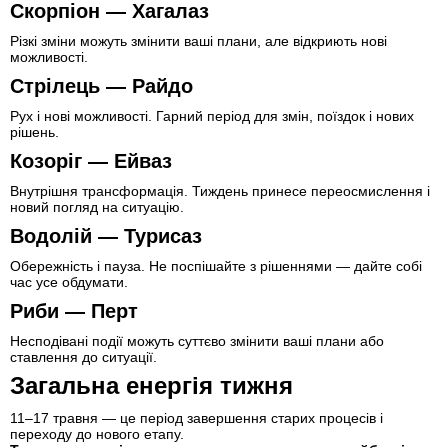
Скорпіон — Хагалаз
Різкі зміни можуть змінити ваші плани, але відкриють нові
можливості.
Стрілець — Райдо
Рух і нові можливості. Гарний період для змін, поїздок і нових
рішень.
Козоріг — Ейваз
Внутрішня трансформація. Тиждень принесе переосмислення і
новий погляд на ситуацію.
Водолій — Турисаз
Обережність і пауза. Не поспішайте з рішеннями — дайте собі
час усе обдумати.
Риби — Перт
Несподівані події можуть суттєво змінити ваші плани або
ставлення до ситуації.
Загальна енергія тижня
11–17 травня — це період завершення старих процесів і
переходу до нового етапу.