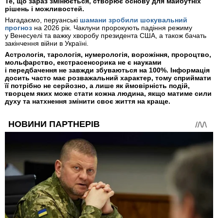
Те, що зараз змінюється, створює основу для майбутніх
рішень і можливостей.
Нагадаємо, перуанські
шамани зробили шокувальний
прогноз
на 2026 рік. Чаклуни пророкують падіння режиму
у Венесуелі та важку хворобу президента США, а також бачать
закінчення війни в Україні.
Астрологія, тарологія, нумерологія, ворожіння, пророцтво,
мольфарство, екстрасенсорика не є науками
і передбачення не завжди збуваються на 100%. Інформація
досить часто має розважальний характер, тому сприймати
її потрібно не серйозно, а лише як ймовірність подій,
творцем яких може стати кожна людина, якщо матиме сили
духу та натхнення змінити своє життя на краще.