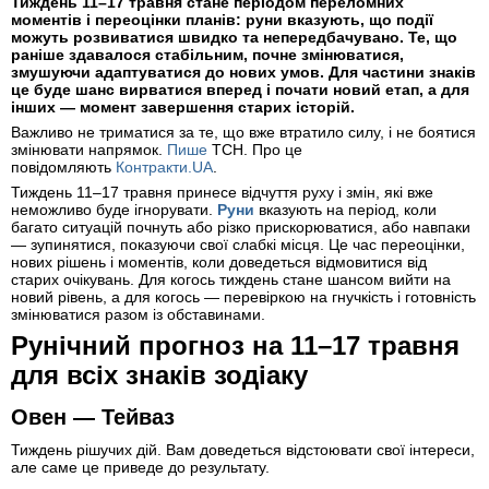
Тиждень 11–17 травня стане періодом переломних
моментів і переоцінки планів: руни вказують, що події
можуть розвиватися швидко та непередбачувано. Те, що
раніше здавалося стабільним, почне змінюватися,
змушуючи адаптуватися до нових умов. Для частини знаків
це буде шанс вирватися вперед і почати новий етап, а для
інших — момент завершення старих історій.
Важливо не триматися за те, що вже втратило силу, і не боятися
змінювати напрямок.
Пише
ТСН. Про це
повідомляють
Контракти.UA
.
Тиждень 11–17 травня принесе відчуття руху і змін, які вже
неможливо буде ігнорувати.
Руни
вказують на період, коли
багато ситуацій почнуть або різко прискорюватися, або навпаки
— зупинятися, показуючи свої слабкі місця. Це час переоцінки,
нових рішень і моментів, коли доведеться відмовитися від
старих очікувань. Для когось тиждень стане шансом вийти на
новий рівень, а для когось — перевіркою на гнучкість і готовність
змінюватися разом із обставинами.
Рунічний прогноз на 11–17 травня
для всіх знаків зодіаку
Овен — Тейваз
Тиждень рішучих дій. Вам доведеться відстоювати свої інтереси,
але саме це приведе до результату.