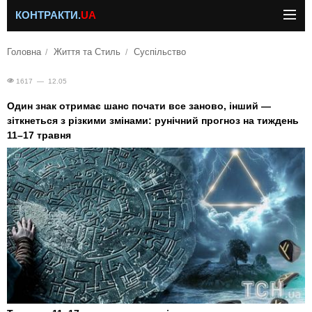
КОНТРАКТИ.
UA
Головна
Життя та Стиль
Суспільство
1617 — 12.05
Один знак отримає шанс почати все заново, інший —
зіткнеться з різкими змінами: рунічний прогноз на тиждень
11–17 травня