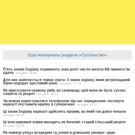
Еще материалы раздела «Суспільство»
П’ять знаків Зодіаку отримають знак долі: число ангела 8/6 принесе їм
удачу
сегодня, 18:44
Для них закінчується темна смуга: 3 знаки зодіаку, яким ретроградний
Хірон подарує щасливий шанс
сегодня, 17:15
Як приготувати червону рибу на сковороді, щоб вона не була сухою:
секрети та рецепт
сегодня, 16:51
Чи можна користуватися телефоном під час заряджання: експерти
нарешті поставили крапку в суперечках
сегодня, 16:37
Ці знаки Зодіаку нарешті здійснять прорив, на який так довго чекали
сегодня, 16:16
Ці консервовані огірки виходять як бочкові: старий сільський рецепт
сегодня, 15:50
Як помити унітаз всередині та ззовні в домашніх умовах: один