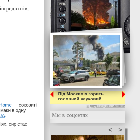
нгредієнтів,
Під Москвою горить
головний науковий…
 Home
— соковиті
и другие фотогалереи
смаки в одну
Мы в соцсетях
.UA
.
іях, сир стає
<
>