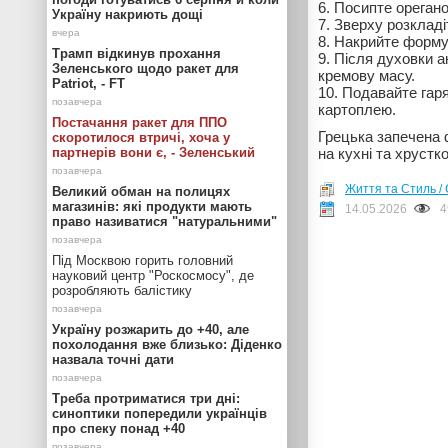
Посипте орегано
Україну накриють дощі
Зверху розкладі
Накрийте форму 
Трамп відкинув прохання
Після духовки а
Зеленського щодо ракет для
кремову масу.
Patriot, - FT
10. Подавайте гаря
картоплею.
Постачання ракет для ППО
Грецька запечена 
скоротилося втричі, хоча у
партнерів вони є, - Зеленський
на кухні та хрустк
Життя та Стиль / 
Великий обман на полицях
магазинів: які продукти мають
14.05.2026
4
право називатися "натуральними"
Під Москвою горить головний
науковий центр "Роскосмосу", де
розробляють балістику
Україну розжарить до +40, але
похолодання вже близько: Діденко
назвала точні дати
Треба протриматися три дні:
синоптики попередили українців
про спеку понад +40