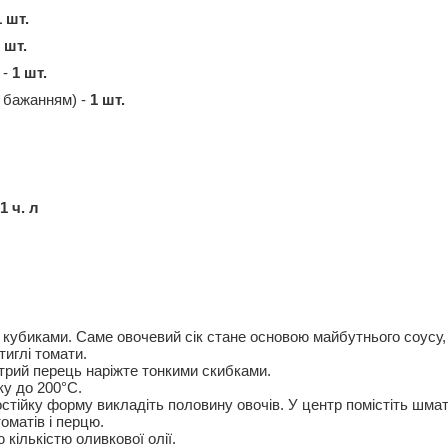
1 шт.
 шт.
 -
1 шт.
а бажанням) -
1 шт.
1 ч. л
 кубиками. Саме овочевий сік стане основою майбутнього соусу
тиглі томати.
трий перець наріжте тонкими скибками.
ку до 200°C.
стійку форму викладіть половину овочів. У центр помістіть шмат
оматів і перцю.
кількістю оливкової олії.