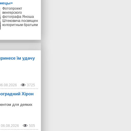
знецы»
Фотопроект
венгерского
фотографа Яноша
Штековича посвящен
колоритным братьям
принесе їм удачу
06.08.2026
3725
троградний Хірон
ментом для деяких
06.08.2026
505