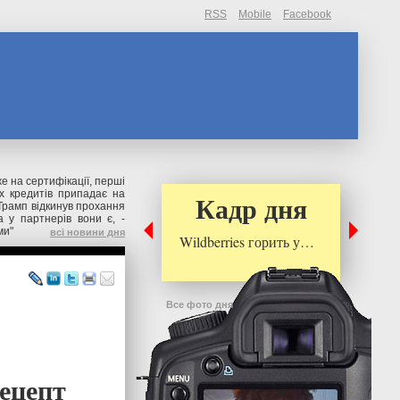
RSS
Mobile
Facebook
же на сертифікації, перші
их кредитів припадає на
Кадр дня
Трамп відкинув прохання
 у партнерів вони є, -
ми"
всі новини дня
Wildberries горить у…
Все фото дня
ецепт