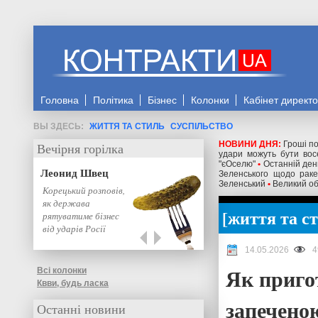
Головна
Політика
Бізнес
Колонки
Кабінет директ
ЖИТТЯ ТА СТИЛЬ
СУСПІЛЬСТВО
НОВИНИ ДНЯ:
Гроші по
Вечірня горілка
удари можуть бути восе
"єОселю"
•
Останній день
Леонид Швец
Зеленського щодо ракет
Зеленський
•
Великий об
Корецький розповів,
як держава
життя та с
рятуватиме бізнес
від ударів Росії
14.05.2026
4
Як приго
Всі колонки
Квви, будь ласка
запечено
Останні новини