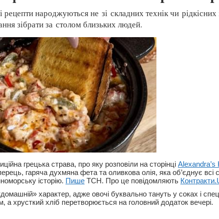
і рецепти народжуються не зі складних технік чи рідкісних і
ання зібрати за столом близьких людей.
ційна грецька страва, про яку розповіли на сторінці
Alexandra’s
ерець, гаряча духмяна фета та оливкова олія, яка об’єднує всі 
номорську історію.
Пише
ТСН. Про це повідомляють
Контракти
домашній» характер, адже овочі буквально тануть у соках і спец
м, а хрусткий хліб перетворюється на головний додаток вечері.