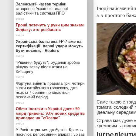
Зеленський назвав терміни
Іноді найсмачніш
створення Україною власної
балістики та системи ПРО
а з простого баж
Гроші потечуть у руки цим знакам
Зодіаку: хто розбагатіє
Українська балістика FP-7 вже на
сертифікації, перші удари можуть
бути восени, - Reuters
"Рішення будуть": Буданов зробив
рішучу заяву після атаки на
Київщину
Фортуна змінить правила гри: чотири
знаки китайського гороскопу, для
яких із 7 серпня починається
особливий період
Саме такою є тради
томати, солодкий п
Обсяг іпотеки в Україні досяг 50
ідеальну середзем
млрд гривень: 93% нових кредитів
припадає на "єОселю"
Страва має дуже «
кремовим та ніжни
У Росії готуються до бунтів: Кремль
Інгредієнти
посилює репресивний апарат і урізає