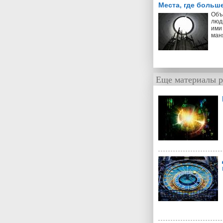
Места, где больш
Объ
люд
ими 
ман
Еще материалы р