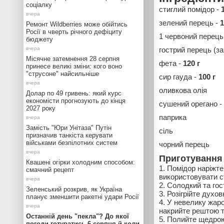
соціалку
стиглий помідор -
зелений перець -
1
Ремонт Wildberries може обійтись
Росії в чверть річного дефіциту
1 червоний перець
бюджету
гострий перець (з
Місячне затемнення 28 серпня
фета -
120 г
принесе великі зміни: кого воно
"струсоне" найсильніше
сир гауда -
100 г
оливкова олія
Долар по 49 гривень: який курс
економісти прогнозують до кінця
сушений орегано -
2027 року
паприка
Замість "Юри Унітаза" Путін
сіль
призначив танкіста керувати
військами безпілотних систем
чорний перець
Приготування
Квашені огірки холодним способом:
Помідор наріжте
смачний рецепт
використовувати с
Солодкий та гос
Зеленський розкрив, як Україна
Розігрійте духов
планує зменшити ракетні удари Росії
У невелику жаро
накрийте рештою т
Останній день "пекла"? До якої
Полийте щедрою 
погоди готуватись 6 серпня й коли