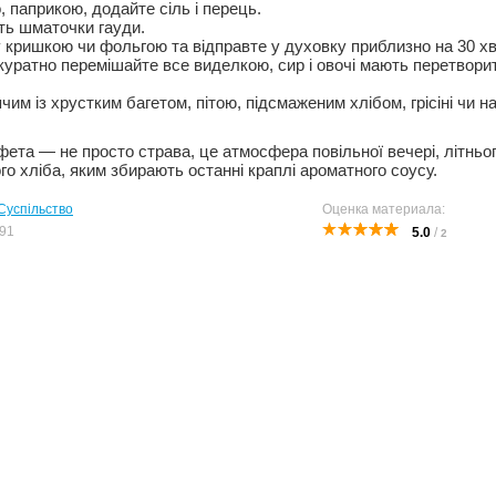
, паприкою, додайте сіль і перець.
ть шматочки гауди.
кришкою чи фольгою та відправте у духовку приблизно на 30 хв
куратно перемішайте все виделкою, сир і овочі мають перетворит
чим із хрустким багетом, пітою, підсмаженим хлібом, грісіні чи 
фета — не просто страва, це атмосфера повільної вечері, літньо
ого хліба, яким збирають останні краплі ароматного соусу.
Суспільство
Оценка материала:
91
5.0
/
2