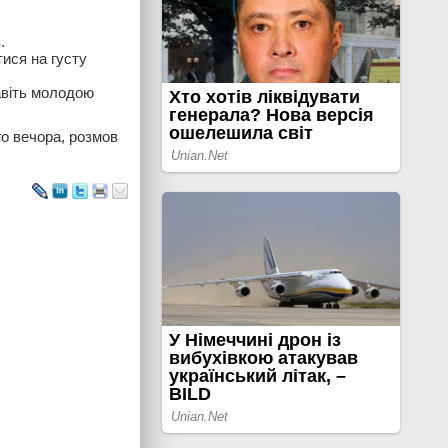
.
ися на густу
навіть молодою
го вечора, розмов