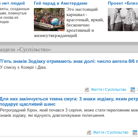
е нет людей
Гей парад в Амстердаме
Проект «Бли
екты, созданные
Это настоящий
ьми, покинутые
карнавал -
и снова их
красочный, яркий,
ящие.
бесконечно
креативный и
жизнеутверждающий
аздела
«Суспільство»
П’ять знаків Зодіаку отримають знак долі: число ангела 8/6 
У списку є Козеріг і Діва.
Життя / Суспільство
Для них закінчується темна смуга: 3 знаки зодіаку, яким ре
подарує щасливий шанс
Ретроградний Хірон, який почався 3 серпня, може стати переломним мо
знаків зодіаку, які відчують довгоочікуване полегшення.
Життя / Суспільство