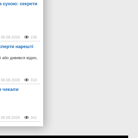
а сухою: секрети
06.08.2026
236
сперти нарешті
і або дивився відео,
06.08.2026
310
о чекали
06.08.2026
341