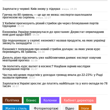
Зарплати у червні: Київ знову у лідерах
вчера, 15:26
Гречка по 80 гривень — це ще не межа: експерти ошелешили
прогнозом на серпень
вчера, 12:27
У Кабміні прогнозують різкий стрибок цін через блокування портів
Одещини
05.08
Економіка України повернулася до зростання: Держстат оприлюднив
нові дані щодо ВВП
05.08
Що подешевшає у серпні: економіст назвав продукти, на яких українці
зможуть заощадити
03.08
Економіст попередив про новий стрибок долара: за яких умов курс
перевищить 46 гривень
03.08
Дизель різко підскочить уже найближчими днями: експерт озвучив
невтішний прогноз
02.08
Чи полетить курс валют в космос? Нацбанк оцінив наслідки
блокування портів
31.07
Частка місцевих податків у доходах громад впала до 22-23%: у Раді
назвали причини
30.07
Зарплати в Україні зросли: де платять найбільше та у кого оклади по 78
тисяч
30.07
Політика
Бізнес
Колонки
Кабінет директора
Життя і стиль
Фоторепортажі
Відео
Ітоги