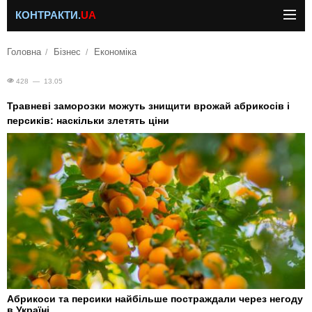
КОНТРАКТИ.
UA
Головна
Бізнес
Економіка
428 — 13.05
Травневі заморозки можуть знищити врожай абрикосів і
персиків: наскільки злетять ціни
Абрикоси та персики найбільше постраждали через негоду
в Україні.