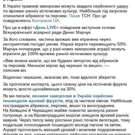
В Україні травневі заморозки можуть завдати серйозного удару
по врожаю ранніх кісточкових культур. Найбільше під загрозою
опинилися абрикоси та персики.
Пише
ТСН. Про це
повідомляють
Контракти.UA
.
Про це в ефірі
«День.LIVE»
повідомив заступник голови
Всеукраїнської аграрної ради Денис Марчук.
За його словами, частина врожаю вже втрачена через
несприятливі погодні умови. Наразі втрати перевищують 50%.
Марчук попередив, що у разі нових заморозків аграрії можуть
втратити до 100% врожаю ранніх кісточкових культур.
«Вже можна казати, що ми будемо імпортно від абрикосів
та персиків. Меншою мірою від черешні та вишні», —
пояснив він.
Водночас черешню, зазначає він, поки вдалося зберегти.
За прогнозом експерта, цього сезону ціни на кісточкові фрукти
можуть зрости щонайменше на 30%.
Як ми писали,
весняні заморозки в Україні серйозно
пошкодили врожай фруктів,
ягід та частини овочів. Найбільше
постраждали абрикоси, персики, вишні та виноградники.
На Київщині й Черкащині майже повністю загинула рання
полуниця, а на Кіровоградщині морози знищили врожай ранніх
кавунів. Через теплу зиму рослини рано почали вегетацію, тому
подальше похолодання пошкодило молоді пагони та квітки.
Аграрії прогнозують менший урожай і можливе подорожчання
фруктів та ягід, однак критичного дефіциту продуктів не очікують