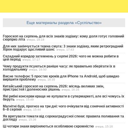
Еще материалы раздела «Суспільство»
Гороскоп на серпень для всіх знаків зодіаку: кому доля готує головний
сюрприз літа
вчера, 18:18
Для них закінчується темна смуга: 3 знаки зодіаку, яким ретроградний
Хірон подарує щасливий шанс
вчера, 17:43
Складний коридор затемнень у серпні 2026: чого не можна робити в
цей період
вчера, 17:17
Чому продукти псуються раніше часу: як правильно зберігати їх в
холодильнику
вчера, 16:50
Висне телефон: 5 простих кроків для iPhone та Android, щоб швидко
вирішити проблему
вчера, 16:35
Китайський гороскоп на серпень 2026: місяць великих змін,
пристрастей і доленосних рішень
вчера, 16:16
Які рибні консерви краще не купувати в супермаркеті, але всі чомусь їх
беруть
вчера, 15:49
Магнітні бурі, прогноз на три дні: чого очікувати від сонячної активності
6–8 серпня
вчера, 15:44
Як врятувати томати від сорокаградусної спеки: правила поливання та
догляду
вчера, 15:36
Ці чотири знаки вирізняються особливою скромністю
вчера, 15:16