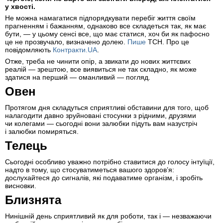
у хвості.
Не можна намагатися підпорядкувати перебіг життя своїм
прагненням і бажанням, однаково все складеться так, як має
бути, — у цьому сенсі все, що має статися, хоч би як пафосно
це не прозвучало, визначено долею.
Пише
ТСН. Про це
повідомляють
Контракти.UA
.
Отже, треба не чинити опір, а звикати до нових життєвих
реалій — зрештою, все виявиться не так складно, як може
здатися на перший — оманливий — погляд.
Овен
Протягом дня складуться сприятливі обставини для того, щоб
налагодити давно зруйновані стосунки з рідними, друзями
чи колегами — сьогодні вони залюбки підуть вам назустріч
і залюбки помиряться.
Телець
Сьогодні особливо уважно потрібно ставитися до голосу інтуїції,
надто в тому, що стосуватиметься вашого здоров’я:
дослухайтеся до сигналів, які подаватиме організм, і зробіть
висновки.
Близнята
Нинішній день сприятливий як для роботи, так і — незважаючи