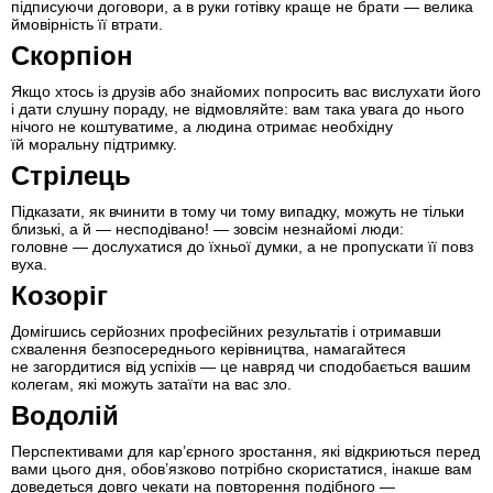
підписуючи договори, а в руки готівку краще не брати — велика
ймовірність її втрати.
Скорпіон
Якщо хтось із друзів або знайомих попросить вас вислухати його
і дати слушну пораду, не відмовляйте: вам така увага до нього
нічого не коштуватиме, а людина отримає необхідну
їй моральну підтримку.
Стрілець
Підказати, як вчинити в тому чи тому випадку, можуть не тільки
близькі, а й — несподівано! — зовсім незнайомі люди:
головне — дослухатися до їхньої думки, а не пропускати її повз
вуха.
Козоріг
Домігшись серйозних професійних результатів і отримавши
схвалення безпосереднього керівництва, намагайтеся
не загордитися від успіхів — це навряд чи сподобається вашим
колегам, які можуть затаїти на вас зло.
Водолій
Перспективами для кар’єрного зростання, які відкриються перед
вами цього дня, обов’язково потрібно скористатися, інакше вам
доведеться довго чекати на повторення подібного —