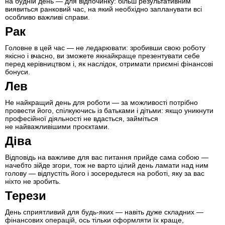
на будній день — для відпочинку: більш результативним
виявиться ранковий час, на який необхідно запланувати всі
особливо важливі справи.
Рак
Головне в цей час — не ледарювати: зробивши свою роботу
якісно і вчасно, ви зможете якнайкраще презентувати себе
перед керівництвом і, як наслідок, отримати приємні фінансові
бонуси.
Лев
Не найкращий день для роботи — за можливості потрібно
провести його, спілкуючись із батьками і дітьми: якщо уникнути
професійної діяльності не вдасться, займіться
не найважливішими проєктами.
Діва
Відповідь на важливе для вас питання прийде сама собою —
начебто зійде згори, тож не варто цілий день ламати над ним
голову — відпустіть його і зосередьтеся на роботі, яку за вас
ніхто не зробить.
Терези
День сприятливий для будь-яких — навіть дуже складних —
фінансових операцій, ось тільки оформляти їх краще,