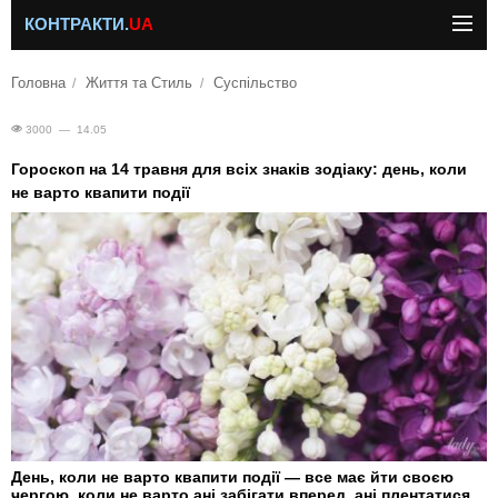
КОНТРАКТИ.
UA
Головна
Життя та Стиль
Суспільство
3000 — 14.05
Гороскоп на 14 травня для всіх знаків зодіаку: день, коли
не варто квапити події
День, коли не варто квапити події — все має йти своєю
чергою, коли не варто ані забігати вперед, ані плентатися