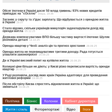
Обсяг іпотеки в Україні досяг 50 млрд гривень: 93% нових кредитів
припадає на "єОселю"
вчера, 19:36
Заганяє у скруту та з'їдає зарплату. Що відбувається з орендою житла
в Україні
29.07
Стало відомо, скільки українців минулоріч задекларували дохід від
оренди житла
05.12.25
Держава компенсуватиме ВПО більшу частину вартості іпотеки: Шуляк
розповіла деталі
14.10.25
Оренда квартир у Чехії: аналіз цін та прогноз зростання
29.09.25
Оренда житла не перевищуватиме третини доходу. Рада готується
ухвалити законопроєкт
25.09.25
Де в Україні високий попит на купівлю житла
20.09.25
Колишні ціни більше не діють: у Києві різко переписали вартість оренди
квартир
26.08.25
У Раді розповіли, досвід яких країн Україна адаптовує для проведення
житлової реформи
19.08.25
Після обстрілу Києва спростять відновлення житла в Україні: що
зміниться
03.08.25
Політика
Бізнес
Колонки
Кабінет директора
Життя і стиль
Фоторепортажі
Відео
Ітоги