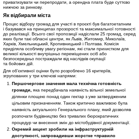
приватизувати чи перепродати, а орендна плата буде суттєво
нижчою за ринкову.
Як відбирали міста
Процес відбору громад для участі в проєкті був багатоетапним
і базувався на принципах прозорості та максимальної готовності
до реалізації. Всього свої пропозиції надіслали 25 громад, серед
яких були такі обласні центри, як Львів, Житомир, Миколаїв,
Харків, Хмельницький, Кропивницький і Полтава. Комісія
приділяла особливу увагу регіонам, які стали прихистком для
великої кількості внутрішньо переміщених осіб або
безпосередньо постраждали від наслідків окупації
та бойових дій.
Для об’єктивної оцінки було розроблено 16 критеріїв,
згрупованих у три ключові напрями:
Першочергове значення мала технічна готовність
громади,
яка передбачала наявність вільної земельної
ділянки площею понад один гектар з уже затвердженим
цільовим призначенням. Також критично важливою була
наявність актуального Генерального плану, який дозволяв
розпочати будівництво без тривалих бюрократичних
процедур чи внесення змін до містобудівної документації.
Окремий акцент зробили на інфраструктурній
доступності, запровадивши жорстке «правило