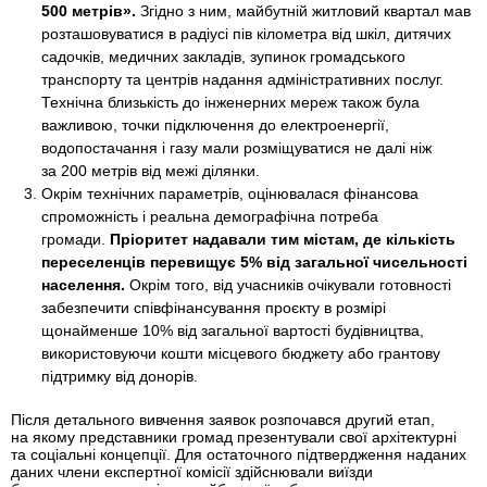
500 метрів».
Згідно з ним, майбутній житловий квартал мав
розташовуватися в радіусі пів кілометра від шкіл, дитячих
садочків, медичних закладів, зупинок громадського
транспорту та центрів надання адміністративних послуг.
Технічна близькість до інженерних мереж також була
важливою, точки підключення до електроенергії,
водопостачання і газу мали розміщуватися не далі ніж
за 200 метрів від межі ділянки.
Окрім технічних параметрів, оцінювалася фінансова
спроможність і реальна демографічна потреба
громади.
Пріоритет надавали тим містам, де кількість
переселенців перевищує 5% від загальної чисельності
населення.
Окрім того, від учасників очікували готовності
забезпечити співфінансування проєкту в розмірі
щонайменше 10% від загальної вартості будівництва,
використовуючи кошти місцевого бюджету або грантову
підтримку від донорів.
Після детального вивчення заявок розпочався другий етап,
на якому представники громад презентували свої архітектурні
та соціальні концепції. Для остаточного підтвердження наданих
даних члени експертної комісії здійснювали виїзди