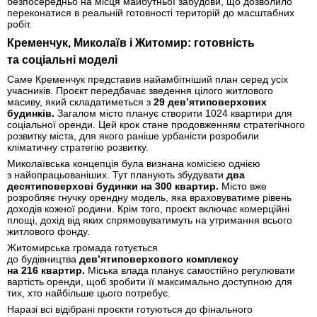
безпосередньо на місця майбутньої забудови, що дозволило
переконатися в реальній готовності територій до масштабних
робіт.
Кременчук, Миколаїв і Житомир: готовність
та соціальні моделі
Саме Кременчук представив найамбітніший план серед усіх
учасників. Проєкт передбачає зведення цілого житлового
масиву, який складатиметься з
29 дев’ятиповерхових
будинків.
Загалом місто планує створити 1024 квартири для
соціальної оренди. Цей крок стане продовженням стратегічного
розвитку міста, для якого раніше урбаністи розробили
кліматичну стратегію розвитку.
Миколаївська концепція була визнана комісією однією
з найопрацьованіших. Тут планують збудувати
два
десятиповерхові будинки на 300 квартир.
Місто вже
розробляє гнучку орендну модель, яка враховуватиме рівень
доходів кожної родини. Крім того, проєкт включає комерційні
площі, дохід від яких спрямовуватимуть на утримання всього
житлового фонду.
Житомирська громада готується
до будівництва
дев’ятиповерхового комплексу
на 216 квартир.
Міська влада планує самостійно регулювати
вартість оренди, щоб зробити її максимально доступною для
тих, хто найбільше цього потребує.
Наразі всі відібрані проєкти готуються до фінального