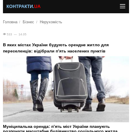
КОНТРАКТИ.
UA
Головна
Бізнес
Нерухомість
533 — 14.05
В яких містах України будують орендне житло для
переселенців: відібрали п’ять населених пунктів
Муніципальна оренда: п’ять міст України планують
розпочати масштабне будівництво соціального житла.