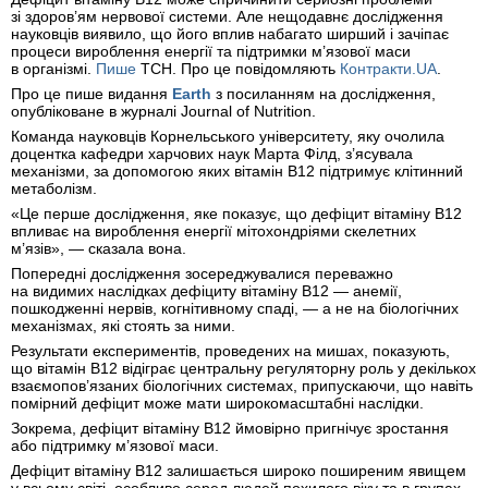
зі здоров’ям нервової системи. Але нещодавнє дослідження
науковців виявило, що його вплив набагато ширший і зачіпає
процеси вироблення енергії та підтримки м’язової маси
в організмі.
Пише
ТСН. Про це повідомляють
Контракти.UA
.
Про це пише видання
Earth
з посиланням на дослідження,
опубліковане в журналі Journal of Nutrition.
Команда науковців Корнельського університету, яку очолила
доцентка кафедри харчових наук Марта Філд, з’ясувала
механізми, за допомогою яких вітамін B12 підтримує клітинний
метаболізм.
«Це перше дослідження, яке показує, що дефіцит вітаміну B12
впливає на вироблення енергії мітохондріями скелетних
м’язів», — сказала вона.
Попередні дослідження зосереджувалися переважно
на видимих наслідках дефіциту вітаміну B12 — анемії,
пошкодженні нервів, когнітивному спаді, — а не на біологічних
механізмах, які стоять за ними.
Результати експериментів, проведених на мишах, показують,
що вітамін B12 відіграє центральну регуляторну роль у декількох
взаємопов’язаних біологічних системах, припускаючи, що навіть
помірний дефіцит може мати широкомасштабні наслідки.
Зокрема, дефіцит вітаміну B12 ймовірно пригнічує зростання
або підтримку м’язової маси.
Дефіцит вітаміну B12 залишається широко поширеним явищем