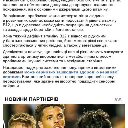
у всьому світі, особливо серед людей похилого віку та в групах
населення з обмеженим доступом до продуктів тваринного
походження, які є основними джерелами цього вітаміну.
За оцінками, приблизно кожна четверта літня людина
в розвинених країнах може мати недостатній рівень вітаміну
B12, що підкреслює необхідність покращення діагностики
та заходів щодо боротьби з його нестачею.
Хоча тяжкий дефіцит вітаміну B12 є відносно рідкісним
у багатьох розвинених регіонах, його межові рівні все ж часто
спостерігаються у літніх людей, а також у вегетаріанців.
Дослідження показує, що навіть ці низькі рівні можуть знижувати
здатність організму впорюватися з метаболічним стресом,
проблемами імунної системи та наслідками старіння.
Нагадаємо, надмірне захоплення популярними вітамінними
добавками
може серйозно зашкодити здоров’ю нервової
системи.
Британський невролог попередив про небезпеку
передозування, яке здатне незворотно пошкодити сенсорні
нейрони.