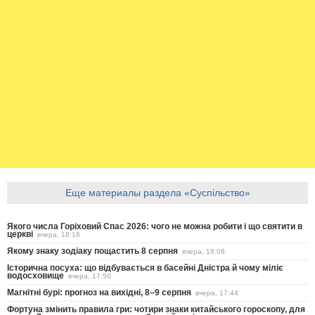
Еще материалы раздела «Суспільство»
Якого числа Горіховий Спас 2026: чого не можна робити і що святити в
церкві
вчера, 18:16
Якому знаку зодіаку пощастить 8 серпня
вчера, 18:08
Історична посуха: що відбувається в басейні Дністра й чому міліє
водосховище
вчера, 17:50
Магнітні бурі: прогноз на вихідні, 8–9 серпня
вчера, 17:44
Фортуна змінить правила гри: чотири знаки китайського гороскопу, для