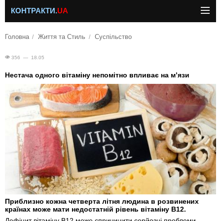
КОНТРАКТИ.
UA
Головна
Життя та Стиль
Суспільство
356 — 18.05
Нестача одного вітаміну непомітно впливає на м’язи
Приблизно кожна четверта літня людина в розвинених
країнах може мати недостатній рівень вітаміну B12.
Дефіцит вітаміну B12 може спричинити серйозні проблеми