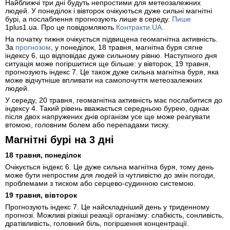
Найближчі три дні будуть непростими для метеозалежних
людей. У понеділок і вівторок очікуються дуже сильні магнітні
бурі, а послаблення прогнозують лише в середу.
Пише
1plus1.ua. Про це повідомляють
Контракти.UA
.
На початку тижня очікується підвищена геомагнітна активність.
За
прогнозом
, у понеділок, 18 травня, магнітна буря сягне
індексу 6, що відповідає дуже сильному рівню. Наступного дня
ситуація може погіршитися ще більше: у вівторок, 19 травня,
прогнозують індекс 7. Це також дуже сильна магнітна буря, яка
може відчутніше впливати на самопочуття метеозалежних
людей.
У середу, 20 травня, геомагнітна активність має послабитися до
індексу 4. Такий рівень вважається середньою бурею, однак
після двох напружених днів організм усе ще може реагувати
втомою, головним болем або перепадами тиску.
Магнітні бурі на 3 дні
18 травня, понеділок
Очікується індекс 6. Це дуже сильна магнітна буря, тому день
може бути непростим для людей із чутливістю до змін погоди,
проблемами з тиском або серцево-судинною системою.
19 травня, вівторок
Прогнозують індекс 7. Це найскладніший день у триденному
прогнозі. Можливі різкіші реакції організму: слабкість, сонливість,
дратівливість, головний біль, погіршення концентрації.