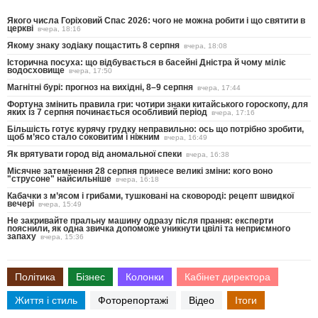
Якого числа Горіховий Спас 2026: чого не можна робити і що святити в
церкві
вчера, 18:16
Якому знаку зодіаку пощастить 8 серпня
вчера, 18:08
Історична посуха: що відбувається в басейні Дністра й чому міліє
водосховище
вчера, 17:50
Магнітні бурі: прогноз на вихідні, 8–9 серпня
вчера, 17:44
Фортуна змінить правила гри: чотири знаки китайського гороскопу, для
яких із 7 серпня починається особливий період
вчера, 17:16
Більшість готує курячу грудку неправильно: ось що потрібно зробити,
щоб м’ясо стало соковитим і ніжним
вчера, 16:49
Як врятувати город від аномальної спеки
вчера, 16:38
Місячне затемнення 28 серпня принесе великі зміни: кого воно
"струсоне" найсильніше
вчера, 16:18
Кабачки з м’ясом і грибами, тушковані на сковороді: рецепт швидкої
вечері
вчера, 15:49
Не закривайте пральну машину одразу після прання: експерти
пояснили, як одна звичка допоможе уникнути цвілі та неприємного
запаху
вчера, 15:36
Політика
Бізнес
Колонки
Кабінет директора
Життя і стиль
Фоторепортажі
Відео
Ітоги