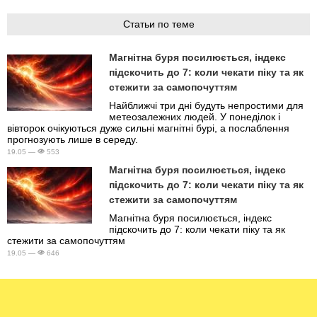
Статьи по теме
Магнітна буря посилюється, індекс
підскочить до 7: коли чекати піку та як
стежити за самопочуттям
Найближчі три дні будуть непростими для
метеозалежних людей. У понеділок і
вівторок очікуються дуже сильні магнітні бурі, а послаблення
прогнозують лише в середу.
19.05 —
553
Магнітна буря посилюється, індекс
підскочить до 7: коли чекати піку та як
стежити за самопочуттям
Магнітна буря посилюється, індекс
підскочить до 7: коли чекати піку та як
стежити за самопочуттям
19.05 —
646