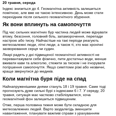
20 травня, середа
Індекс знизиться до 4. Геомагнітна активність залишиться
помітною, але вже не такою інтенсивною. День може стати
перехідним після сильного геомагнітного збурення.
Як вони вплинуть на самопочуття
Під час сильних магнітних бур частина людей може відчувати
втому, безсоння, головний біль, запаморочення, перепади
настрою або тиску. Найчастіше на такі періоди реагують
метеозалежні люди, літні люди, а також ті, хто має хронічні
захворювання серця чи судин.
Лікарі радять у дні підвищеної геомагнітної активності не
перевантажувати себе фізично, пити достатньо води, менше
вживати кави та алкоголю, стежити за тиском і не ігнорувати
погіршення самопочуття. Якщо симптоми різкі або незвичні,
краще звернутися до медиків.
Коли магнітна буря піде на спад
Найнапруженішими днями стануть 18 і 19 травня. Саме тоді
прогнозують дуже сильні бурі з індексами 6 і 7. У середу, 20
травня, ситуація має частково стабілізуватися, хоча
геомагнітний фон залишиться підвищеним.
Отже, перша половина тижня може бути складною для
метеозалежних людей. Варто заздалегідь зменшити
навантаження, планувати важливі справи з урахуванням