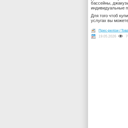
бассейны, джакузи
индивидуальные п
Для того чтоб ку
услугах вы можете
Прес-релізи / Тов
19.05.2026
7