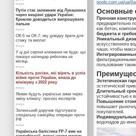
pools.com.ua/ua/ба
Основные 
Путін стає залежним від Лукашенка
через нищівні удари України:
Прочная констру
Кремлю доводиться випрошувати
предварительно п
пальне
как бетон, композ
бюджета и требо
ОК-5 чи ОК-7: яку довідку брати для
Уникальный диза
стажу та виплат
искусственного в
чаши, чтобы макси
У ці дні серпня клювання не буде: що
Интегрированны
показує календар риболова на
фильтрационными 
місяць
пользование таки
Преимущес
Кількість росіян, які вірять в успіх
війни проти України, впала до
Эстетическая га
мінімуму з 2022 року
эстетической при
Длительный сро
Якими будуть українські зими через
устойчивостью к в
зміну клімату: прогноз експертів
Повышение стои
повышает рыночну
Зеленський доручив підготувати
покупателей.
спеціальну санкційну операцію проти
Индивидуальные
РФ
водопадов до инн
Українська балістика FP-7 вже на
сертифікації, перші удари можуть