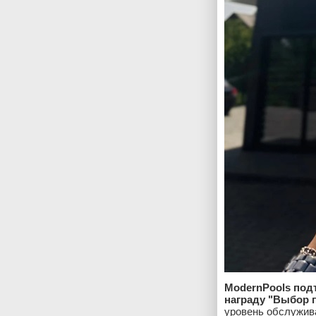
ModernPools под
награду "Выбор п
уровень обслужива