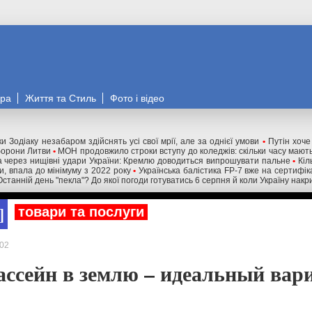
ора
Життя та Стиль
Фото і відео
и Зодіаку незабаром здійснять усі свої мрії, але за однієї умови
•
Путін хоче
оборони Литви
•
МОН продовжило строки вступу до коледжів: скільки часу мають
 через нищівні удари України: Кремлю доводиться випрошувати пальне
•
Кіл
ни, впала до мінімуму з 2022 року
•
Українська балістика FP-7 вже на сертифік
Останній день "пекла"? До якої погоди готуватись 6 серпня й коли Україну нак
товари та послуги
02
ассейн в землю – идеальный вар