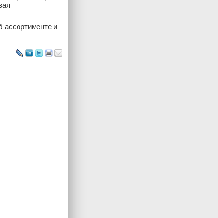
вая
б ассортименте и