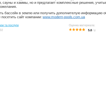
, сауны и хаммы, но и предлагает комплексные решения, учиты
ожелания.
пить бассейн в землю или получить дополнителую информацию о
 посетить сайт компании:
www.modern-pools.com.ua
ари та послуги
Оценка материала:
02
5.0
/
2