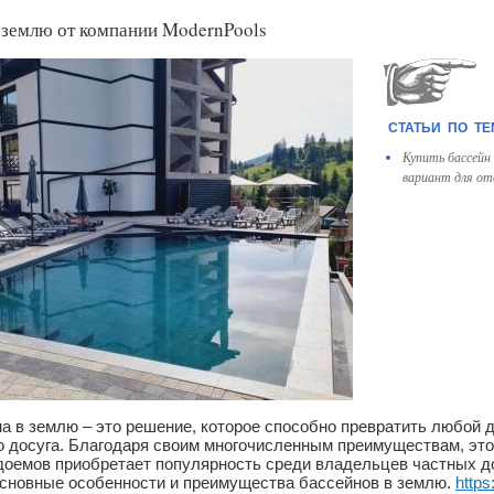
 землю от компании ModernPools
Купить бассейн 
вариант для от
а в землю – это решение, которое способно превратить любой д
о досуга. Благодаря своим многочисленным преимуществам, это
доемов приобретает популярность среди владельцев частных до
сновные особенности и преимущества бассейнов в землю.
http