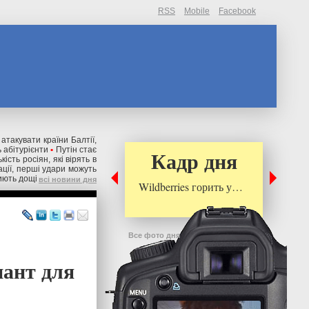
RSS
Mobile
Facebook
 атакувати країни Балтії,
 абітурієнти
•
Путін стає
Кадр дня
ькість росіян, які вірять в
ації, перші удари можуть
риють дощі
всі новини дня
Wildberries горить у…
Все фото дня
иант для