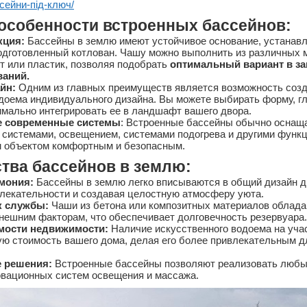
сейни-під-ключ/
особенности встроенных бассейнов:
кция:
Бассейны в землю имеют устойчивое основание, устанав
одготовленный котлован. Чашу можно выполнить из различных м
ит или пластик, позволяя подобрать
оптимальный вариант в за
ваний.
йн:
Одним из главных преимуществ является возможность соз
одоема индивидуального дизайна. Вы можете выбирать форму, г
мально интегрировать ее в ландшафт вашего двора.
е современные системы
: Встроенные бассейны обычно оснащ
системами, освещением, системами подогрева и другими функ
м объектом комфортным и безопасным.
тва бассейнов в землю:
рмония:
Бассейны в землю легко вписываются в общий дизайн д
влекательности и создавая целостную атмосферу уюта.
к службы:
Чаши из бетона или композитных материалов облад
нешним факторам, что обеспечивает долговечность резервуара.
мости недвижимости:
Наличие искусственного водоема на уча
ю стоимость вашего дома, делая его более привлекательным 
 решения:
Встроенные бассейны позволяют реализовать любы
овационных систем освещения и массажа.