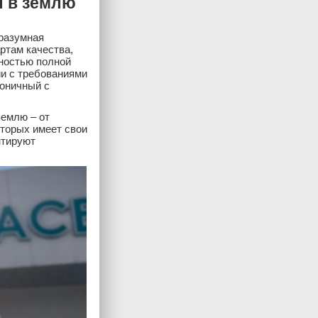
ы в землю
 разумная
ртам качества,
ностью полной
ии с требованиями
моничный с
землю – от
оторых имеет свои
нтируют