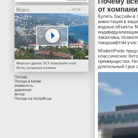
Почему вс
Відео
от компани
— 07.08 —
Купить бассейн в 
инвестиция в ваш
водные объекты M
индивидуализации 
заказчика, позво
ландшафтом участ
ModernPools предл
классических бето
преимущества. Не
Морські дрони ЗСУ атакували порт
длительный срок 
Ялти, почалася пожежа
Погода
Погода в
Киеве
влажность:
давление:
ветер:
Погода на
sinoptik.ua