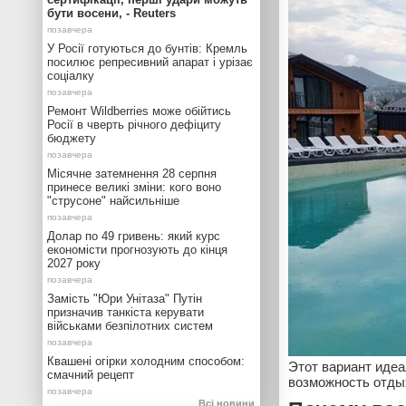
бути восени, - Reuters
У Росії готуються до бунтів: Кремль
посилює репресивний апарат і урізає
соціалку
Ремонт Wildberries може обійтись
Росії в чверть річного дефіциту
бюджету
Місячне затемнення 28 серпня
принесе великі зміни: кого воно
"струсоне" найсильніше
Долар по 49 гривень: який курс
економісти прогнозують до кінця
2027 року
Замість "Юри Унітаза" Путін
призначив танкіста керувати
військами безпілотних систем
Квашені огірки холодним способом:
Этот вариант идеа
смачний рецепт
возможность отды
Всі новини