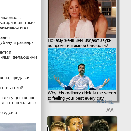
ливаемое в
атериалов, таких
висимости от
дания
Почему женщины издают звуки
лубину и размеры
во время интимной близости?
аются
циями, делающими
вора, придавая
ают высокой
Why this ordinary drink is the secret
стке существенно
to feeling your best every day
для потенциальных
е идеи от