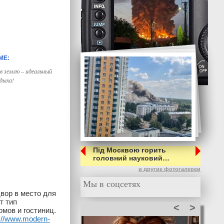
в землю – идеальный
дыха!
Під Москвою горить
головний науковий…
и другие фотогалереи
Мы в соцсетях
вор в место для
т тип
<
>
мов и гостиниц.
s://www.modern-