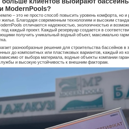
е больше клиентов выбирают бассейн
и ModernPools?
землю – это не просто способ повысить уровень комфорта, но и
е жилье. Благодаря современным технологиям и высоким станда
odernPools отличаются надежностью, экологичностью и возмож
под каждый проект. Каждый резервуар создается в соответств
ляющими получить уникальный водный объект, максимально гар
ка.
агает разнообразные решения для строительства бассейнов в 
нных до композитных или пластиковых вариантов, каждый из к
зависимо от выбора материала, водные объекты компании гара
службы и высокую устойчивость к внешним факторам.