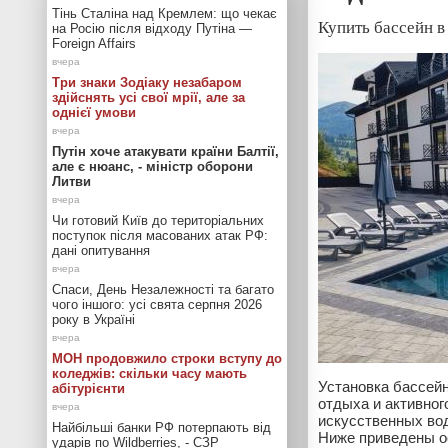
Тінь Сталіна над Кремлем: що чекає
Купить бассейн в
на Росію після відходу Путіна —
Foreign Affairs
Три знаки Зодіаку незабаром
здійснять усі свої мрії, але за
однієї умови
Путін хоче атакувати країни Балтії,
але є нюанс, - міністр оборони
Литви
Чи готовий Київ до територіальних
поступок після масованих атак РФ:
дані опитування
Спаси, День Незалежності та багато
чого іншого: усі свята серпня 2026
року в Україні
МОН продовжило строки вступу до
коледжів: скільки часу мають
Установка бассейн
абітурієнти
отдыха и активног
искусственных во
Найбільші банки РФ потерпають від
Ниже приведены о
ударів по Wildberries, - СЗР