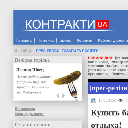
Головна
Політика
Бізнес
Колонки
Кабінет директ
ПРЕС-РЕЛІЗИ
ТОВАРИ ТА ПОСЛУГИ
НОВИНИ ДНЯ:
Три знак
Вечірня горілка
але є нюанс, - міністр 
залежним від Лукашенка
Леонид Швец
успіх війни проти Украї
бути восени, - Reuters
•
Зеленський виходить
у перший тур, але
прес-релізи
програє Залужному
та Федорову в
другому: нове…
19.05.2026
7
Купить б
Всі колонки
Квви, будь ласка
отдыха!
Останні новини