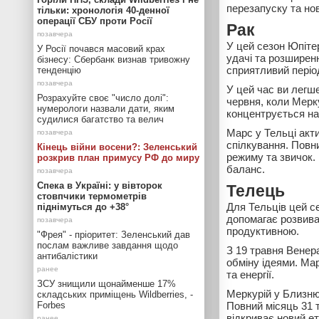
перезапуску та нов
тільки: хронологія 40-денної
операції СБУ проти Росії
Рак
У цей сезон Юпітер
У Росії почався масовий крах
удачі та розширен
бізнесу: Сбербанк визнав тривожну
сприятливий періо
тенденцію
У цей час ви легше
Розрахуйте своє "число долі":
червня, коли Мерк
нумерологи назвали дати, яким
концентрується на
судилися багатство та велич
Марс у Тельці акт
спілкування. Повн
Кінець війни восени?: Зеленський
режиму та звичок.
розкрив план примусу РФ до миру
баланс.
Спека в Україні: у вівторок
Телець
стовпчики термометрів
Для Тельців цей с
піднімуться до +38°
допомагає розвиват
продуктивною.
"Фрея" - пріоритет: Зеленський дав
послам важливе завдання щодо
З 19 травня Венер
антибалістики
обміну ідеями. Ма
та енергії.
ЗСУ знищили щонайменше 17%
Меркурій у Близню
складських приміщень Wildberries, -
Forbes
Повний місяць 31 
відкриває новий ет