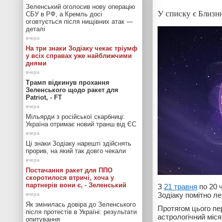
Зеленський оголосив нову операцію
У списку є Близн
СБУ в РФ, а Кремль досі
оговтується після нищівних атак —
деталі
На три знаки Зодіаку чекає тріумф
у всіх справах уже найближчими
днями
Трамп відкинув прохання
Зеленського щодо ракет для
Patriot, - FT
Мільярди з російської скарбниці:
Україна отримає новий транш від ЄС
Ці знаки Зодіаку нарешті здійснять
прорив, на який так довго чекали
Постачання ракет для ППО
скоротилося втричі, хоча у
партнерів вони є, - Зеленський
З
21 травня
по 20 
Зодіаку помітно л
Як змінилась довіра до Зеленського
Протягом цього пе
після протестів в Україні: результати
астрологічний міс
опитування