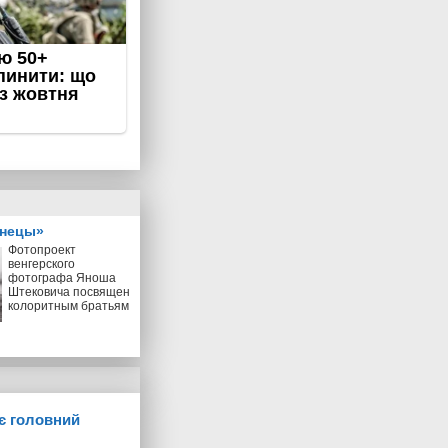
знецы»
Фотопроект
венгерского
фотографа Яноша
Штековича посвящен
колоритным братьям
ує головний