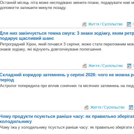
Останній місяць літа може несподівано змінити плани, подарувати нові 
допомогти залишити минуле позаду.
Життя / Суспільство
Для них закінчується темна смуга: 3 знаки зодіаку, яким ре
подарує щасливий шанс
Ретроградний Хірон, який почався 3 серпня, може стати переломним мо
знаків зодіаку, які відчують довгоочікуване полегшення.
Життя / Суспільство
Складний коридор затемнень у серпні 2026: чого не можна р
період
Астролог попередила про вплив сонячних та місячних затемнень на лю
Життя / Суспільство
Чому продукти псуються раніше часу: як правильно зберігат
холодильнику
Чому їжа у холодильнику псується раніше часу: як правильно зберігати 