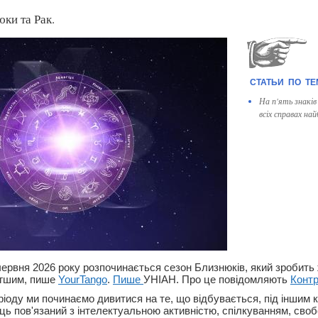
юки та Рак.
На п'ять знаків
всіх справах 
червня 2026 року розпочинається сезон Близнюків, який зробить ж
егшим, пише
YourTango
.
Пише
УНІАН. Про це повідомляють
Конт
ріоду ми починаємо дивитися на те, що відбувається, під іншим 
яць пов'язаний з інтелектуальною активністю, спілкуванням, сво