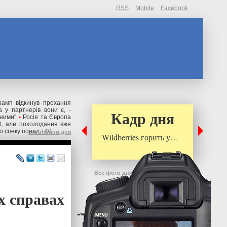
RSS
Mobile
Facebook
рамп відкинув прохання
 у партнерів вони є, -
Кадр дня
ьними"
•
Росія та Європа
0, але похолодання вже
о спеку понад +40
всі новини дня
Wildberries горить у…
Все фото дня
іх справах