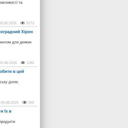
можливості та
05.08.2026
3273
троградний Хірон
ментом для деяких
05.08.2026
1182
обити в цей
дську долю.
05.08.2026
260
и їх в
продукти.