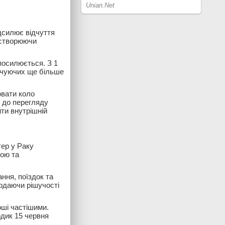
ідсилює відчуття
 створюючи
посилюється. З 1
точуючих ще більше
ювати коло
и до перегляду
ити внутрішній
тер у Раку
ною та
ння, поїздок та
додаючи рішучості
оші частішими.
одик 15 червня