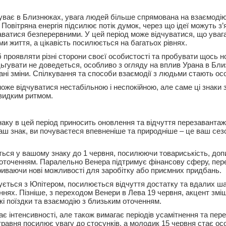
ває в Близнюках, увага людей більше спрямована на взаємодію 
 Повітряна енергія підсилює потік думок, через що ідеї можуть з
даватися безперервними. У цей період може відчуватися, що уваг
и життя, а цікавість посилюється на багатьох рівнях.
 проявляти різні сторони своєї особистості та пробувати щось н
ьгувати не доведеться, особливо з огляду на вплив Урана в Бли
ані зміни. Спілкування та способи взаємодії з людьми стають о
 може відчуватися нестабільною і неспокійною, але саме ці знаки
видким ритмом.
аку в цей період приносить оновлення та відчуття перезаванта
аш знак, ви почуваєтеся впевненіше та природніше – це ваш сез
ься у вашому знаку до 1 червня, посилюючи товариськість, доп
з оточенням. Паралельно Венера підтримує фінансову сферу, пе
криваючи нові можливості для заробітку або приємних придбань.
ується з Юпітером, посилюється відчуття достатку та вдалих ша
ннях. Пізніше, з переходом Венери в Лева 19 червня, акцент змі
кі поїздки та взаємодію з близьким оточенням.
ає інтенсивності, але також вимагає періодів усамітнення та пе
травня посилює увагу до стосунків, а молодик 15 червня стає о