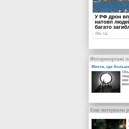
Фоторепортажі п
Места, где больш
Объ
люд
ими 
ман
Еще материалы р