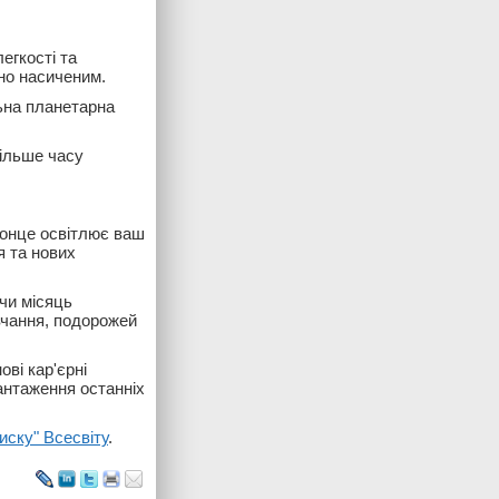
егкості та
но насиченим.
льна планетарна
ільше часу
Сонце освітлює ваш
я та нових
чи місяць
вчання, подорожей
ві кар'єрні
антаження останніх
иску" Всесвіту
.