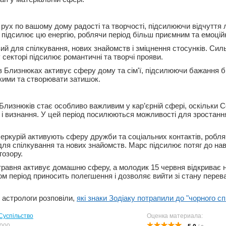
рух по вашому дому радості та творчості, підсилюючи відчуття л
 підсилює цю енергію, роблячи період більш приємним та емоцій
ий для спілкування, нових знайомств і зміцнення стосунків. Си
 секторі підсилює романтичні та творчі прояви.
 Близнюках активує сферу дому та сім'ї, підсилюючи бажання б
кими та створювати затишок.
 Близнюків стає особливо важливим у кар’єрній сфері, оскільки 
ь і визнання. У цей період посилюються можливості для зростанн
Меркурій активують сферу дружби та соціальних контактів, робля
ля спілкування та нових знайомств. Марс підсилює потяг до на
гозору.
травня активує домашню сферу, а молодик 15 червня відкриває но
ом період приносить полегшення і дозволяє вийти зі стану перев
 астрологи розповіли,
які знаки Зодіаку потрапили до "чорного сп
Суспільство
Оценка материала: