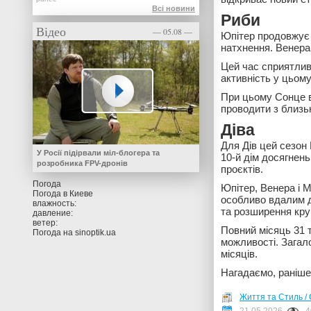
Всі новини
Риби
Відео
— 05.08 —
Юпітер продовжує 
натхнення. Венера
Цей час сприятлив
активність у цьому
При цьому Сонце в
проводити з близь
Діва
Для Дів цей сезон
У Росії підірвали міл-блогера та
10-й дім досягнен
розробника FPV-дронів
проєктів.
Погода
Юпітер, Венера і 
Погода в
Киеве
особливо вдалим д
влажность:
та розширення кру
давление:
ветер:
Повний місяць 31 
Погода на
sinoptik.ua
можливості. Загал
місяців.
Нагадаємо, раніше
Життя та Стиль / 