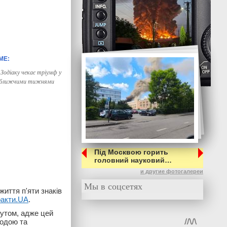
 Зодіаку чекає тріумф у
найближчими тижнями
Під Москвою горить
головний науковий…
и другие фотогалереи
Мы в соцсетях
иття п'яти знаків
ракти.UA
.
кутом, адже цей
бодою та