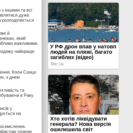
з іншими та всі
’являтися дуже
а розподіляється
ове й
знюках, який
собливо важливими.
 зодіаку найкраще
ження. Коли Сонце
он, з днем
итливість та
ребуваючи в Раку
нсів у
щується на
реосмислення.
собистою точкою