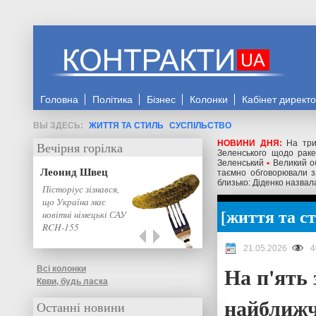
Головна
Політика
Бізнес
Колонки
Кабінет директ
ЖИТТЯ ТА СТИЛЬ
СУСПІЛЬСТВО
НОВИНИ ДНЯ:
На три
Вечірня горілка
Зеленського щодо ракет
Зеленський
•
Великий о
Леонид Швец
таємно обговорювали з
близько: Діденко назвал
Пісторіус зізнався,
що Україна має
життя та с
новітні німецькі САУ
RCH-155
21.05.2026
4
На п'ять 
Всі колонки
Квви, будь ласка
найближ
Останні новини