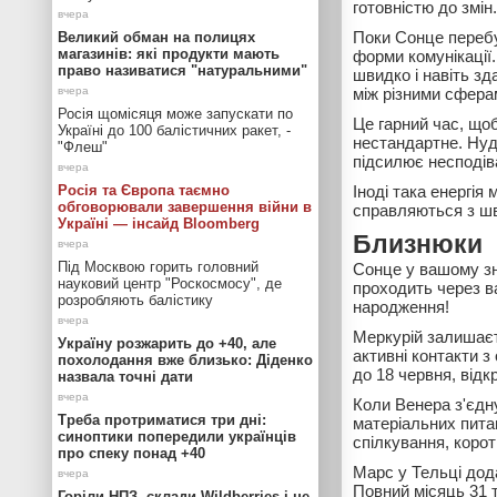
готовністю до змін.
Поки Сонце перебу
Великий обман на полицях
магазинів: які продукти мають
форми комунікації.
право називатися "натуральними"
швидко і навіть з
між різними сферам
Росія щомісяця може запускати по
Це гарний час, щоб
Україні до 100 балістичних ракет, -
нестандартне. Нуд
"Флеш"
підсилює несподів
Росія та Європа таємно
Іноді така енергія
обговорювали завершення війни в
справляються з ш
Україні — інсайд Bloomberg
Близнюки
Під Москвою горить головний
Сонце у вашому зн
науковий центр "Роскосмосу", де
проходить через в
розробляють балістику
народження!
Меркурій залишаєт
Україну розжарить до +40, але
активні контакти 
похолодання вже близько: Діденко
до 18 червня, від
назвала точні дати
Коли Венера з'єдн
Треба протриматися три дні:
матеріальних пита
синоптики попередили українців
спілкування, корот
про спеку понад +40
Марс у Тельці дод
Повний місяць 31 
Горіли НПЗ, склади Wildberries і не