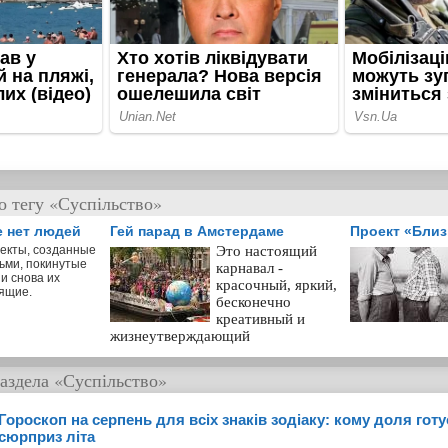
о тегу «Суспільство»
е нет людей
Гей парад в Амстердаме
Проект «Бли
екты, созданные
Это настоящий
ьми, покинутые
карнавал -
и снова их
красочный, яркий,
ящие.
бесконечно
креативный и
жизнеутверждающий
аздела
«Суспільство»
Гороскоп на серпень для всіх знаків зодіаку: кому доля гот
сюрприз літа