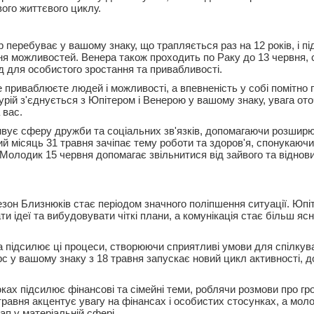
ого життєвого циклу.
 перебуває у вашому знаку, що трапляється раз на 12 років, і п
ня можливостей. Венера також проходить по Раку до 13 червня,
д для особистого зростання та привабливості.
 приваблюєте людей і можливості, а впевненість у собі помітно 
урій з'єднується з Юпітером і Венерою у вашому знаку, увага о
 вас.
ивує сферу дружби та соціальних зв'язків, допомагаючи розшир
ий місяць 31 травня зачіпає тему роботи та здоров'я, спонукаюч
 Молодик 15 червня допомагає звільнитися від зайвого та віднов
езон Близнюків стає періодом значного поліпшення ситуації. Юпі
и ідеї та вибудовувати чіткі плани, а комунікація стає більш яс
а підсилює ці процеси, створюючи сприятливі умови для спілкува
рс у вашому знаку з 18 травня запускає новий цикл активності, 
ках підсилює фінансові та сімейні теми, роблячи розмови про гр
травня акцентує увагу на фінансах і особистих стосунках, а мол
ап у матеріальній сфері.