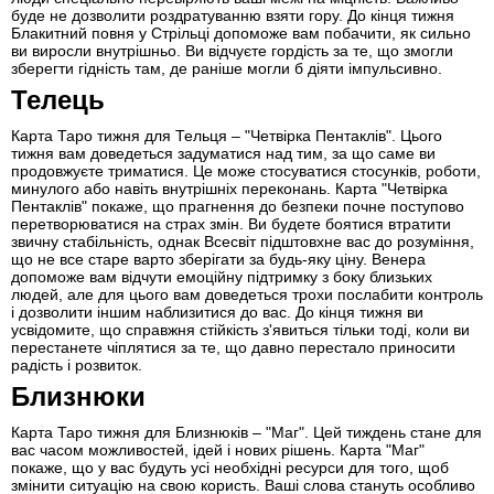
буде не дозволити роздратуванню взяти гору. До кінця тижня
Блакитний повня у Стрільці допоможе вам побачити, як сильно
ви виросли внутрішньо. Ви відчуєте гордість за те, що змогли
зберегти гідність там, де раніше могли б діяти імпульсивно.
Телець
Карта Таро тижня для Тельця – "Четвірка Пентаклів". Цього
тижня вам доведеться задуматися над тим, за що саме ви
продовжуєте триматися. Це може стосуватися стосунків, роботи,
минулого або навіть внутрішніх переконань. Карта "Четвірка
Пентаклів" покаже, що прагнення до безпеки почне поступово
перетворюватися на страх змін. Ви будете боятися втратити
звичну стабільність, однак Всесвіт підштовхне вас до розуміння,
що не все старе варто зберігати за будь-яку ціну. Венера
допоможе вам відчути емоційну підтримку з боку близьких
людей, але для цього вам доведеться трохи послабити контроль
і дозволити іншим наблизитися до вас. До кінця тижня ви
усвідомите, що справжня стійкість з'явиться тільки тоді, коли ви
перестанете чіплятися за те, що давно перестало приносити
радість і розвиток.
Близнюки
Карта Таро тижня для Близнюків – "Маг". Цей тиждень стане для
вас часом можливостей, ідей і нових рішень. Карта "Маг"
покаже, що у вас будуть усі необхідні ресурси для того, щоб
змінити ситуацію на свою користь. Ваші слова стануть особливо