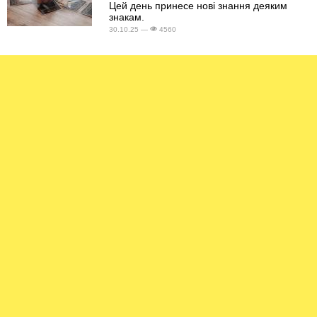
Цей день принесе нові знання деяким
знакам.
30.10.25 —
4560