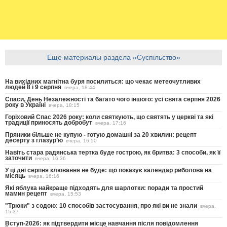
Еще материалы раздела «Суспільство»
На вихідних магнітна буря посилиться: що чекає метеочутливих
людей 8 і 9 серпня
вчера, 18:44
Спаси, День Незалежності та багато чого іншого: усі свята серпня 2026
року в Україні
вчера, 18:15
Горіховий Спас 2026 року: коли святкують, що святять у церкві та які
традиції приносять добробут
вчера, 17:16
Пряники більше не купую - готую домашні за 20 хвилин: рецепт
десерту з глазур’ю
вчера, 16:50
Навіть стара радянська тертка буде гострою, як бритва: 3 способи, як її
заточити
вчера, 16:36
У ці дні серпня клювання не буде: що показує календар риболова на
місяць
вчера, 16:16
Які яблука найкраще підходять для шарлотки: поради та простий
мамин рецепт
вчера, 15:53
"Трюки" з содою: 10 способів застосування, про які ви не знали
вчера,
15:37
Вступ-2026: як підтвердити місце навчання після повідомлення