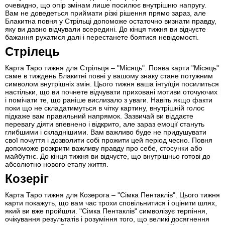
очевидно, що опір змінам лише посилює внутрішню напругу.
Вам не доведеться приймати різкі рішення прямо зараз, але
Блакитна повня у Стрільці допоможе остаточно визнати правду,
яку ви давно відчували всередині. До кінця тижня ви відчуєте
бажання рухатися далі і перестанете боятися невідомості.
Стрілець
Карта Таро тижня для Стрільця – "Місяць". Поява карти "Місяць"
саме в тиждень Блакитні повні у вашому знаку стане потужним
символом внутрішніх змін. Цього тижня ваша інтуїція посилиться
настільки, що ви почнете відчувати приховані мотиви оточуючих
і помічати те, що раніше вислизало з уваги. Навіть якщо факти
поки що не складатимуться в чітку картину, внутрішній голос
підкаже вам правильний напрямок. Зазвичай ви віддаєте
перевагу діяти впевнено і відкрито, але зараз емоції стануть
глибшими і складнішими. Вам важливо буде не придушувати
свої почуття і дозволити собі прожити цей період чесно. Повня
допоможе розкрити важливу правду про себе, стосунки або
майбутнє. До кінця тижня ви відчуєте, що внутрішньо готові до
абсолютно нового етапу життя.
Козеріг
Карта Таро тижня для Козерога – "Сімка Пентаклів". Цього тижня
карти покажуть, що вам час трохи сповільнитися і оцінити шлях,
який ви вже пройшли. "Сімка Пентаклів" символізує терпіння,
очікування результатів і розуміння того, що великі досягнення