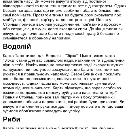
вимагають часу. Ви можете відчути втому від постійної
відповідальності та прагнення тримати все під контролем. Однак
Всесвіт нагадає вам, що ви вже зробили набагато більше, ніж
самі помічаєте. Протягом тижня ви будете розмірковувати про
майбутнє, фінанси, кар’єру та довгострокові цілі. Повня у
Стрільці принесе важливе усвідомлення, пов’язане з проєктом
або ситуацією, в яку ви довго вкладали сили. До кінця тижня ви
відчуєте, що починаєте бачити плоди своєї праці й більше не
сумніваєтеся в обраному напрямку.
Водолій
Карта Таро тижня для Водолія – "Зірка". Цього тижня карта
"Зірка" стане для вас символом надії, натхнення та відновлення
віри в себе. Навіть якщо на початку тижня події складатимуться
напружено, ви поступово зрозумієте, що багато чого починає
рухатися в правильному напрямку. Сезон Близнюків посилить
ваше бажання розвиватися, спілкуватися та шукати нові
можливості. Однак часом вас може охоплювати сумнів або
втома від невизначеності. Карти підкажуть, що зараз особливо
важливо не дозволяти цинізму руйнувати ваші плани та мрії.
Повня у Стрільці принесе вам підтримку з боку оточуючих і
допоможе побачити перспективи, які раніше були приховані. Ви
відчуєте натхнення рухатися далі і знову повірите в те, що ваші
зусилля обов'язково приведуть до успіху.
Риби
Карта Таро тижня для Риб – "Десятка Кубків". Для Риб цей