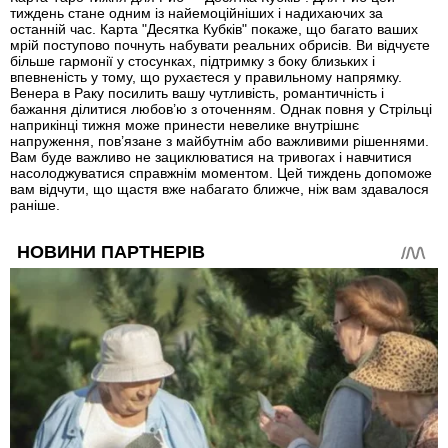
тиждень стане одним із найемоційніших і надихаючих за
останній час. Карта "Десятка Кубків" покаже, що багато ваших
мрій поступово почнуть набувати реальних обрисів. Ви відчуєте
більше гармонії у стосунках, підтримку з боку близьких і
впевненість у тому, що рухаєтеся у правильному напрямку.
Венера в Раку посилить вашу чутливість, романтичність і
бажання ділитися любов’ю з оточенням. Однак повня у Стрільці
наприкінці тижня може принести невелике внутрішнє
напруження, пов’язане з майбутнім або важливими рішеннями.
Вам буде важливо не зациклюватися на тривогах і навчитися
насолоджуватися справжнім моментом. Цей тиждень допоможе
вам відчути, що щастя вже набагато ближче, ніж вам здавалося
раніше.