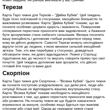
Терези
Карта Таро тижня для Терезів – "Двійка Кубків". Цей тиждень
буде тісно пов'язаний із стосунками, емоційною близькістю та
важливими розмовами. Карта "Двійка Кубків" покаже, що ви
почнете особливо цінувати щирість і взаємність. Поверхневе
спілкування перестане приносити вам задоволення, а бажання
бути зрозумілими стане набагато сильнішим. Венера посилить
вашу емоційність і допоможе глибше розкритися перед тими,
кому ви дійсно довіряєте. Самотні Терези можуть несподівано
відчути потяг до людини, з якою виникне сильний емоційний
зв'язок. Тим, хто вже перебуває у стосунках, доведеться
обговорити теми, які довго відкладалися. Повня у Стрільці
підштовхне вас до чесності та змусить говорити прямо про свої
почуття. Цей тиждень допоможе вам зрозуміти, хто дійсно
готовий йти поруч із вами далі.
Скорпіон
Карта Таро тижня для Скорпіона – "Вісімка Кубків". Цього тижня
ви почнете поступово усвідомлювати, що деякі речі, люди або
ситуації більше не відповідають вашому внутрішньому стану.
Карта "Вісімка Кубків" покаже необхідність емоційного
розставання з тим, що давно перестало приносити вам радість
або розвиток. На початку тижня ви ще будете намагатися
втриматися за минуле, особливо якщо йдеться про важливі
стосунки або старі мрії. Однак до середини тижня стане