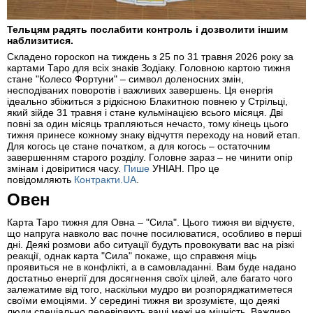
Тельцям радять послабити контроль і дозволити іншим
наблизитися.
Складено гороскоп на тиждень з 25 по 31 травня 2026 року за
картами Таро для всіх знаків Зодіаку. Головною картою тижня
стане "Колесо Фортуни" – символ доленосних змін,
несподіваних поворотів і важливих завершень. Ця енергія
ідеально збіжиться з рідкісною Блакитною повнею у Стрільці,
який зійде 31 травня і стане кульмінацією всього місяця. Дві
повні за один місяць трапляються нечасто, тому кінець цього
тижня принесе кожному знаку відчуття переходу на новий етап.
Для когось це стане початком, а для когось – остаточним
завершенням старого розділу. Головне зараз – не чинити опір
змінам і довіритися часу.
Пише
УНІАН. Про це
повідомляють
Контракти.UA
.
Овен
Карта Таро тижня для Овна – "Сила". Цього тижня ви відчуєте,
що напруга навколо вас почне посилюватися, особливо в перші
дні. Деякі розмови або ситуації будуть провокувати вас на різкі
реакції, однак карта "Сила" покаже, що справжня міць
проявиться не в конфлікті, а в самовладанні. Вам буде надано
достатньо енергії для досягнення своїх цілей, але багато чого
залежатиме від того, наскільки мудро ви розпоряджатиметеся
своїми емоціями. У середині тижня ви зрозумієте, що деякі
люди спеціально перевіряють ваші межі на міцність. Важливо