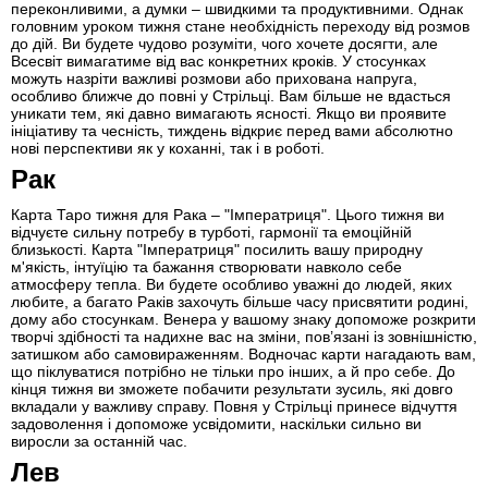
переконливими, а думки – швидкими та продуктивними. Однак
головним уроком тижня стане необхідність переходу від розмов
до дій. Ви будете чудово розуміти, чого хочете досягти, але
Всесвіт вимагатиме від вас конкретних кроків. У стосунках
можуть назріти важливі розмови або прихована напруга,
особливо ближче до повні у Стрільці. Вам більше не вдасться
уникати тем, які давно вимагають ясності. Якщо ви проявите
ініціативу та чесність, тиждень відкриє перед вами абсолютно
нові перспективи як у коханні, так і в роботі.
Рак
Карта Таро тижня для Рака – "Імператриця". Цього тижня ви
відчуєте сильну потребу в турботі, гармонії та емоційній
близькості. Карта "Імператриця" посилить вашу природну
м'якість, інтуїцію та бажання створювати навколо себе
атмосферу тепла. Ви будете особливо уважні до людей, яких
любите, а багато Раків захочуть більше часу присвятити родині,
дому або стосункам. Венера у вашому знаку допоможе розкрити
творчі здібності та надихне вас на зміни, пов’язані із зовнішністю,
затишком або самовираженням. Водночас карти нагадають вам,
що піклуватися потрібно не тільки про інших, а й про себе. До
кінця тижня ви зможете побачити результати зусиль, які довго
вкладали у важливу справу. Повня у Стрільці принесе відчуття
задоволення і допоможе усвідомити, наскільки сильно ви
виросли за останній час.
Лев