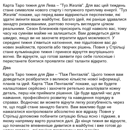
Карта Таро тижня для Лева – "Туз Жезлів". Для вас цей тиждень
стане символом нового старту і потужного припливу енергії. "Туз
Жезлів" покаже, що перед вами відкриються перспективи, які
здатні змінити ваше майбутнє. Багато ідей, які раніше здавалися
занадто ризикованими, раптово почнуть виглядати цілком
реальними. Сезон Близнюків прискорить події навколо вас, тому
часу на сумніви майже не залишиться. Вам доведеться діяти
швидко, якщо ви не захочете втратити вдалі можливості. У
середині тижня з'явиться натхнення, яке підштовхне вас до
нових знайомств, проєктів або творчих рішень. Повня у Стрільці
стане кульмінацією тижня і принесе відчуття внутрішнього
вогню. Ви відчуєте, що готові заявити про себе голосніше і
перестанете боятися проявляти свої таланти відкрито.
Діва
Карта Таро тижня для Діви – "Паж Пентаклів". Цього тижня вам
доведеться розібратися з великою кількістю нової інформації,
планів та ідей. Карта "Паж Пентаклів" покаже, що ви будете
налаштовані серйозно і захочете ретельно аналізувати кожну
деталь, перш ніж приймати рішення. Це буде вдалий час для
навчання, професійного розвитку та наведення порядку в
справах. Водночас ви можете відчути легку розгубленість через
те, що подій стане занадто багато. Вам важливо буде не
намагатися контролювати абсолютно все відразу. Повня у
Стрільці допоможе побачити ситуацію більш ясно і підкаже, в
якому напрямку варто рухатися далі. До кінця тижня ви відчуєте,
що починаєте впевненіше дивитися в майбутнє і вже готові до
нових завдань, які раніше викликали у вас сумніви.