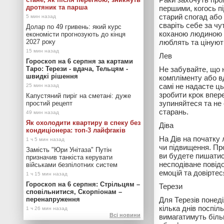
дротяник та парша
першими, когось п
старий спогад або 
сваріть себе за чу
Долар по 49 гривень: який курс
коханою людиною д
економісти прогнозують до кінця
2027 року
люблять та цінуют
Лев
Гороскоп на 6 серпня за картами
Таро: Терези - вдача, Тельцям -
Не забувайте, що 
швидкі рішення
компліменту або вд
самі не надасте ц
зробити крок впере
Капустяний пиріг на сметані: дуже
зупиняйтеся та не
простий рецепт
старань.
Як охолодити квартиру в спеку без
Діва
кондиціонера: топ-3 лайфгаків
На Дів на початку
чи підвищення. Пр
Замість "Юри Унітаза" Путін
ви будете пишатис
призначив танкіста керувати
несподіване повід
військами безпілотних систем
емоцій та довіртес
Гороскоп на 6 серпня: Стрільцям –
Терези
сповільнитися, Скорпіонам –
перенапруження
Для Терезів понед
кілька днів поспіл
Всі новини
вимагатимуть більш