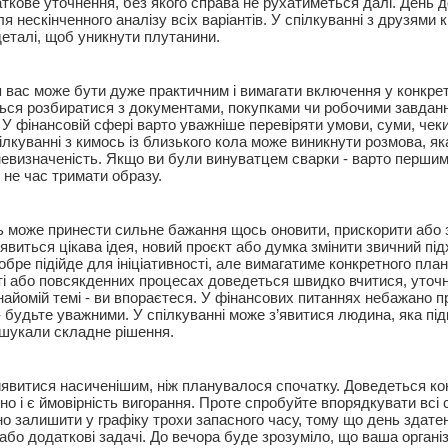
аткове уточнення, без якого справа не рухатиметься далі. День 
ля нескінченного аналізу всіх варіантів. У спілкуванні з друзями
еталі, щоб уникнути плутанини.
 вас може бути дуже практичним і вимагати включення у конкрет
ся розбиратися з документами, покупками чи робочими завданн
У фінансовій сфері варто уважніше перевіряти умови, суми, чеки
ілкуванні з кимось із близького кола може виникнути розмова, я
евизначеність. Якщо ви були винуватцем сварки - варто першими
 не час тримати образу.
ь може принести сильне бажання щось оновити, прискорити або 
явиться цікава ідея, новий проєкт або думка змінити звичний під
бре підійде для ініціативності, але вимагатиме конкретного план
ті або повсякденних процесах доведеться швидко вчитися, уточ
найомій темі - ви впораєтеся. У фінансових питаннях небажано 
- будьте уважними. У спілкуванні може з’явитися людина, яка пі
и шукали складне рішення.
явитися насиченішим, ніж планувалося спочатку. Доведеться ко
о і є ймовірність вигорання. Проте спробуйте впорядкувати всі с
но залишити у графіку трохи запасного часу, тому що день здате
або додаткові задачі. До вечора буде зрозуміло, що ваша органі