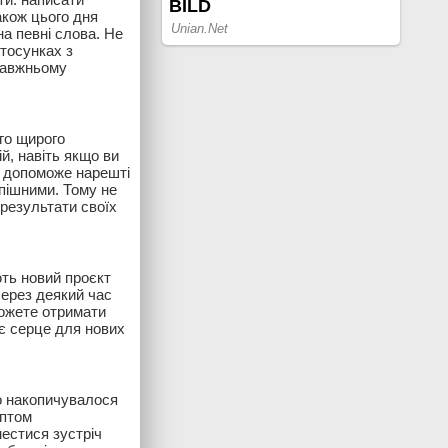
акож цього дня
на певні слова. Не
стосунках з
равжньому
го щирого
й, навіть якщо ви
й допоможе нарешті
спішними. Тому не
результати своїх
ють новий проєкт
Через деякий час
можете отримати
оє серце для нових
о накопичувалося
аптом
нестися зустріч