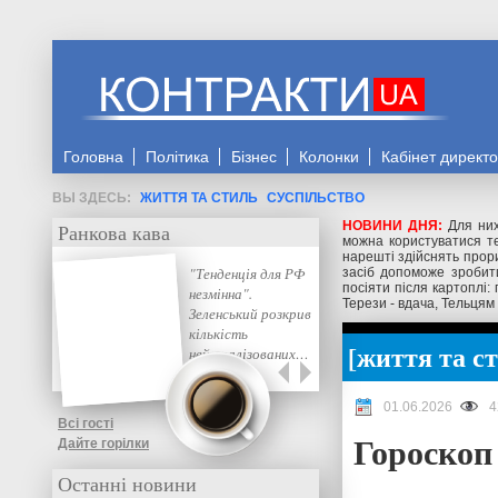
Головна
Політика
Бізнес
Колонки
Кабінет директ
ЖИТТЯ ТА СТИЛЬ
СУСПІЛЬСТВО
НОВИНИ ДНЯ:
Для них
Ранкова кава
можна користуватися т
нарешті здійснять прори
"Тенденція для РФ
засіб допоможе зробит
посіяти після картоплі:
незмінна".
Терези - вдача, Тельцям
Зеленський розкрив
кількість
життя та с
нейтралізованих…
01.06.2026
4
Всі гості
Гороскоп 
Дайте горілки
Останні новини