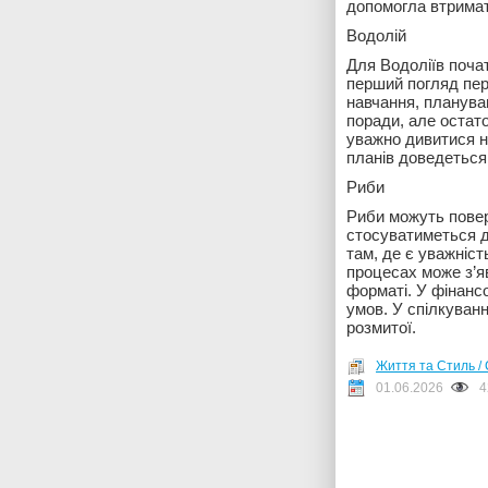
допомогла втримат
Водолій
Для Водоліїв поча
перший погляд пер
навчання, плануван
поради, але остат
уважно дивитися н
планів доведеться 
Риби
Риби можуть повер
стосуватиметься 
там, де є уважніст
процесах може з’я
форматі. У фінанс
умов. У спілкуванн
розмитої.
Життя та Стиль / 
01.06.2026
4