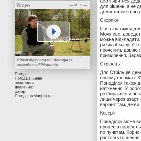
або з’явитися дод
Відео
— 05.08 —
для рішень, а не д
домовлятися про д
Скорпіон
Початок тижня для
Можливо, доведеть
можна відкладати. 
ризик обману. У сп
прояснить давню н
примирення. Зараз
У Росії підірвали міл-блогера та
Стрілець
розробника FPV-дронів
Для Стрільців ден
Погода
новому форматі. З’
Погода в
Киеве
Понеділок також до
влажность:
давление:
натхнення. У робо
ветер:
розбиратися у нез
Погода на
sinoptik.ua
лише через азарт 
варіант там, де в
Козеріг
Понеділок може ви
процесів паралельн
по пунктам. Корис
раптові уточнення 