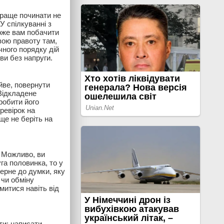
краще починати не
У спілкуванні з
оже вам побачити
вою правоту там,
чного порядку дій
ви без напруги.
йве, повернути
 Відкладене
робити його
ревірок на
ще не беріть на
. Можливо, ви
га половинка, то у
ерне до думки, яку
 чи обміну
митися навіть від
ти: написати