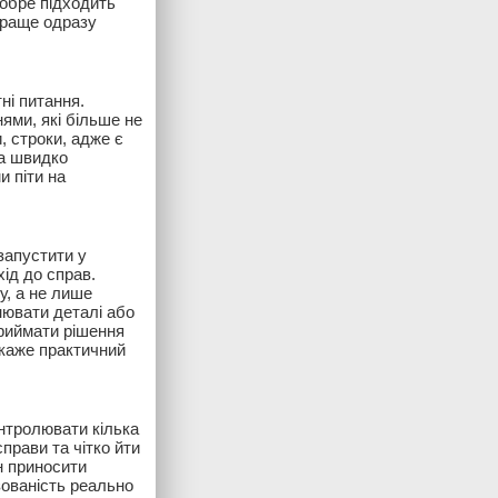
добре підходить
 краще одразу
ні питання.
ями, які більше не
, строки, адже є
ка швидко
 піти на
запустити у
хід до справ.
у, а не лише
нювати деталі або
приймати рішення
дкаже практичний
нтролювати кілька
прави та чітко йти
н приносити
зованість реально