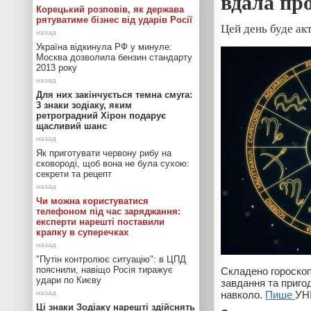
вдала пр
Корецький розповів, як держава
рятуватиме бізнес від ударів Росії
Цей день буде ак
Україна відкинула РФ у минуле:
Москва дозволила бензин стандарту
2013 року
Для них закінчується темна смуга:
3 знаки зодіаку, яким
ретроградний Хірон подарує
щасливий шанс
Як приготувати червону рибу на
сковороді, щоб вона не була сухою:
секрети та рецепт
Чи можна користуватися
телефоном під час заряджання:
експерти нарешті поставили
крапку в суперечках
"Путін контролює ситуацію": в ЦПД
пояснили, навіщо Росія тиражує
Складено гороскоп 
удари по Києву
завдання та приго
навколо.
Пише
УН
Ці знаки Зодіаку нарешті здійснять