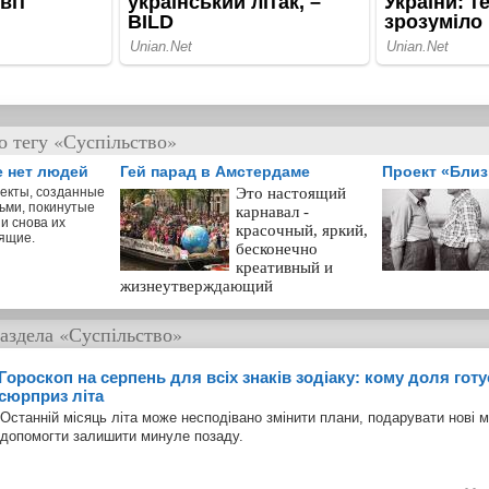
о тегу «Суспільство»
е нет людей
Гей парад в Амстердаме
Проект «Бли
екты, созданные
Это настоящий
ьми, покинутые
карнавал -
и снова их
красочный, яркий,
ящие.
бесконечно
креативный и
жизнеутверждающий
аздела
«Суспільство»
Гороскоп на серпень для всіх знаків зодіаку: кому доля гот
сюрприз літа
Останній місяць літа може несподівано змінити плани, подарувати нові 
допомогти залишити минуле позаду.