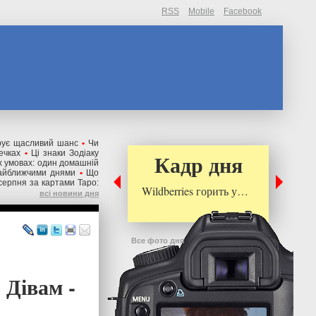
RSS
Mobile
Facebook
арує щасливий шанс
•
Чи
ечках
•
Ці знаки Зодіаку
Кадр дня
іх умовах: один домашній
найближчими днями
•
Що
серпня за картами Таро:
Wildberries горить у…
всі новини дня
Все фото дня
 Дівам -