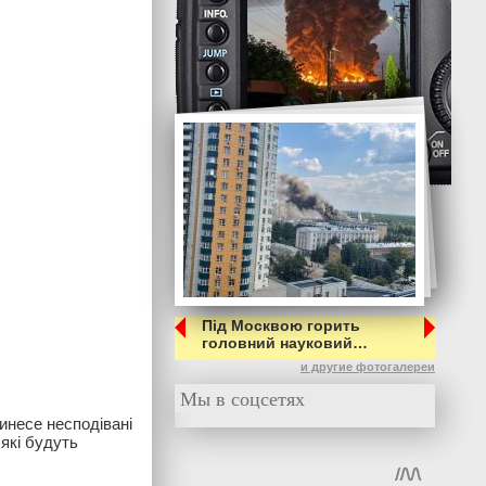
Під Москвою горить
головний науковий…
и другие фотогалереи
Мы в соцсетях
ринесе несподівані
які будуть