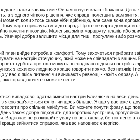
онеділок тільки заважатиме Овнам почути власні бажання. День 
сть, а з одного чіткого рішення, яке справді полегшить вам життя. 
 момент, коли хтось скаже ніби дрібницю, але саме вона допом
. Тому варто прислухатися до порад. Проте не варто доводити с
ійно пояснити позицію. Маленька зміна маршруту, планів або зви
ь. Увечері добре залишити місце для тиші, прогулянки або розмо
ий план вийде потреба в комфорті. Тому захочеться прибрати за
еагувати на настрій оточуючих, який може не співпадати з вашим.
роста турбота про тіло можуть несподівано підняти настрій та з
унках з коханою людиною краще говорити прямо, без натяків і пе
о у вас є якісь питання чи виникають ревнощі - кажіть одразу. А 
 ніж справді хочете і можете нести.
еться випадково, здатна змінити настрій Близнюків на весь день
 з якою зав'яжеться флірт чи щось більше. Якщо у вас вже є дру
оговорити про спільне майбутнє. Ви можете почути фразу, що пов
 День також добре підходить для коротких зустрічей, прогулянок
. Водночас не розкидайте увагу на всіх одразу, бо так легко вто
і краще зайнятися справою, яка вас наповнює енергією.
вити ніжність та щирість. Це буде проявлятися через дрібні жес