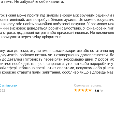
и темп. Не забувайте себе хвалити.
ток тижня може пройти під знаком вибору між зручним рішенням і 
спективніший, але потребує більше зусиль. Це може стосуватис
ня часу або навіть звичайної побутової покупки. У розмовах мож
очний висновок доведеться робити самостійно. У фінансових пит
а строки, додаткові витрати або приховані нюанси. Не виключен
коригувати через зміну пріоритетів.
нутися до теми, яку ви вже вважали закритою або остаточно ви
документів, робочих питань чи незавершених домовленостей. Д
ь до деталей і готовність перевіряти інформацію двічі. У роботі 
витися необхідність щось виправити, уточнити або переробити у
овій сфері небажано поспішати з оплатами, покупками або рішен
і корисно ставити прямі запитання, особливо якщо відповідь має
Суспільство
Оценка материала:
292
5.0
/
2