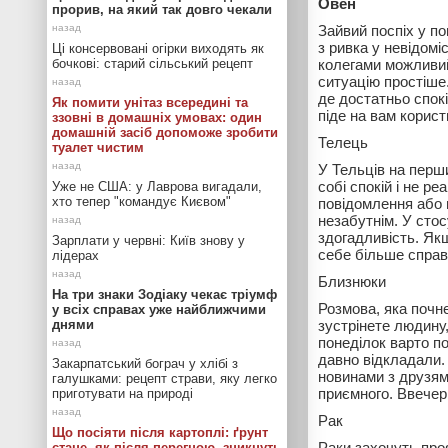
Овен
прорив, на який так довго чекали
Зайвий поспіх у п
з ривка у невідомі
Ці консервовані огірки виходять як
бочкові: старий сільський рецепт
колегами можливий
ситуацію простіше
де достатньо спок
Як помити унітаз всередині та
піде на вам корист
ззовні в домашніх умовах: один
домашній засіб допоможе зробити
Телець
туалет чистим
У Тельців на перш
собі спокій і не р
Уже не США: у Лаврова вигадали,
хто тепер "командує Києвом"
повідомлення або п
незабутнім. У стос
здогадливість. Якщ
Зарплати у червні: Київ знову у
себе більше справ,
лідерах
Близнюки
На три знаки Зодіаку чекає тріумф
Розмова, яка почн
у всіх справах уже найближчими
днями
зустрінете людину,
понеділок варто п
давно відкладали.
Закарпатський бограч у хлібі з
новинами з друзями
галушками: рецепт страви, яку легко
приємного. Ввечер
приготувати на природі
Рак
Що посіяти після картоплі: ґрунт
Раки захочуть проя
стане, як після перегною, зникнуть