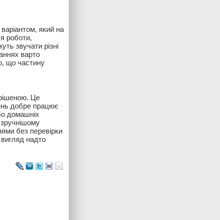
варіантом, який на
я роботи,
уть звучати різні
аннях варто
о, що частину
рішеною. Це
ень добре працює
або домашніх
 зручнішому
нями без перевірки
 вигляд надто