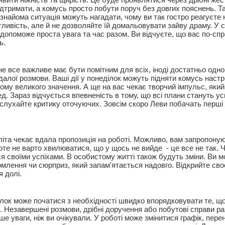
ідтримати, а комусь просто побути поруч без довгих пояснень. Т
знайома ситуація можуть нагадати, чому ви так гостро реагуєте 
тливість, але й не дозволяйте їй домальовувати зайву драму. У 
опоможе проста увага та час разом. Ви відчуєте, що вас по-сп
ь.
не все важливе має бути помітним для всіх, іноді достатньо одно
алої розмови. Ваші дії у понеділок можуть підняти комусь настрі
ьому великого значення. А ще на вас чекає творчий імпульс, яки
д. Зараз відчується впевненість в тому, що всі плани стануть у
 слухайте критику оточуючих. Зовсім скоро Леви побачать перші 
 літа чекає вдала пропозиція на роботі. Можливо, вам запропону
оте не варто хвилюватися, що у щось не вийде - це все не так. 
я своїми успіхами. В особистому житті також будуть зміни. Ви 
омлення чи сюрприз, який запам'ятається надовго. Відкрийте св
я долі.
ілок може початися з необхідності швидко впорядковувати те, щ
ь. Незавершені розмови, дрібні доручення або побутові справи р
е уваги, ніж ви очікували. У роботі може змінитися графік, пере