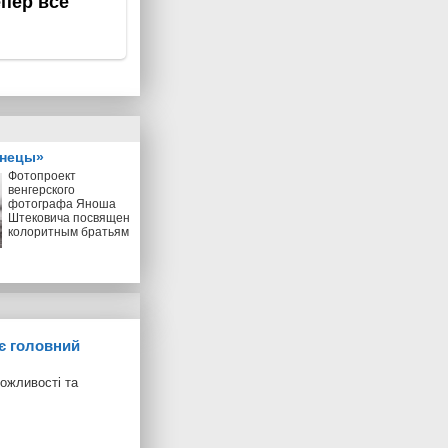
знецы»
Фотопроект
венгерского
фотографа Яноша
Штековича посвящен
колоритным братьям
ує головний
можливості та