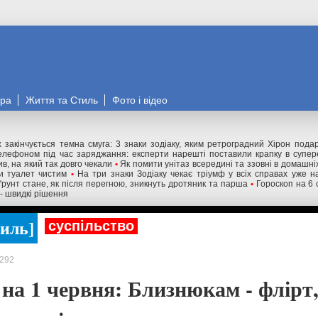
ора
Життя та Стиль
Фото і відео
 закінчується темна смуга: 3 знаки зодіаку, яким ретроградний Хірон под
елефоном під час заряджання: експерти нарешті поставили крапку в супер
в, на який так довго чекали
•
Як помити унітаз всередині та ззовні в домашн
и туалет чистим
•
На три знаки Зодіаку чекає тріумф у всіх справах уже 
 ґрунт стане, як після перегною, зникнуть дротяник та парша
•
Гороскоп на 6 
 - швидкі рішення
тиль
суспільство
292
на 1 червня: Близнюкам - флірт,