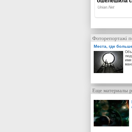
Фоторепортажі п
Места, где больш
Объ
люд
ими 
ман
Еще материалы р