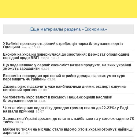
Еще материалы раздела «Економіка»
У Кабміні прогнозують різкий стрибок цін через блокування портів
Одещини
вчера, 15:27
Економіка України повернулася до зростання: Держстат оприлюднив
нові дані щодо ВВП
вчера, 13:27
Що подешевшає у серпні: економіст назвав продукти, на яких українці
зможуть заощадити
03.08
Економіст попередив про новий стрибок долара: за яких умов курс
перевищить 46 гривень
03.08
Дизель різко підскочить уже найближчими днями: експерт озвучив
невтішний прогноз
02.08
Чи полетить курс валют в космос? Нацбанк оцінив наслідки
блокування портів
31.07
Частка місцевих податків у доходах громад впала до 22-23%: у Раді
назвали причини
30.07
Зарплати в Україні зросли: де платять найбільше та у кого оклади по 78
тисяч
30.07
Майже 80 тисяч на місяць: стало відомо, хто в Україні отримує найвищі
зарплати
30.07