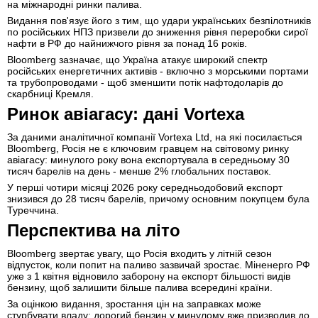
на міжнародні ринки палива.
Видання пов'язує його з тим, що удари українських безпілотників
по російських НПЗ призвели до зниження рівня переробки сирої
нафти в РФ до найнижчого рівня за понад 16 років.
Bloomberg зазначає, що Україна атакує широкий спектр
російських енергетичних активів - включно з морськими портами
та трубопроводами - щоб зменшити потік нафтодоларів до
скарбниці Кремля.
Ринок авіагасу: дані Vortexa
За даними аналітичної компанії Vortexa Ltd, на які посилається
Bloomberg, Росія не є ключовим гравцем на світовому ринку
авіагасу: минулого року вона експортувала в середньому 30
тисяч барелів на день - менше 2% глобальних поставок.
У перші чотири місяці 2026 року середньодобовий експорт
знизився до 28 тисяч барелів, причому основним покупцем була
Туреччина.
Перспектива на літо
Bloomberg звертає увагу, що Росія входить у літній сезон
відпусток, коли попит на паливо зазвичай зростає. Міненерго РФ
уже з 1 квітня відновило заборону на експорт більшості видів
бензину, щоб залишити більше палива всередині країни.
За оцінкою видання, зростання цін на заправках може
стурбувати владу: дорогий бензин у минулому вже призводив до