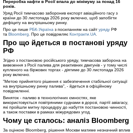
Переробка нафти в Росії впала до мінімуму за понад 16
років.
Уряд Росії тимчасово заборонив експорт авіаційного гасу з
країни до 30 листопада 2026 року включно, щоб запобігти
дефіциту на внутрішньому ринку.
Про це пише
РБК-Україна
з посиланням на сайт
уряду
РФ
та
Bloomberg
. Про це повідомляє
Контракти.UA
.
Про що йдеться в постанові уряду
РФ
Згідно з постановою російського уряду, тимчасова заборона на
вивезення з Росії палива для реактивних двигунів - у тому числі
купленого на біржових торгах - діятиме до 30 листопада 2026
року включно.
"Метою прийнятого рішення є забезпечення стабільної ситуації
на внутрішньому ринку палива", - йдеться в офіційному
повідомленні.
Виняток - паливо в технологічних ємностях, яке
використовується повітряними суднами в дорозі, партії авіагасу,
які пройшли митну процедуру до набуття постановою чинності,
а також поставки в рамках міжурядових угод.
Чому це сталось: аналіз Bloomberg
За оцінкою Bloomberg, рішення Москви матиме незначний вплив