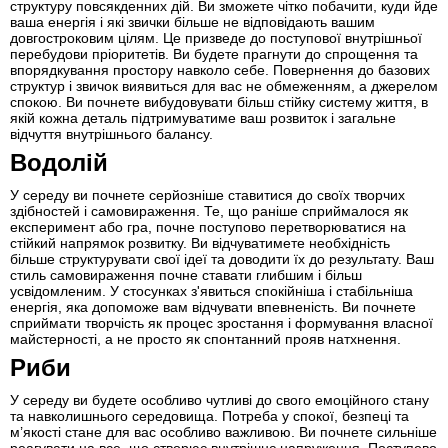
структуру повсякденних дій. Ви зможете чітко побачити, куди йде
ваша енергія і які звички більше не відповідають вашим
довгостроковим цілям. Це призведе до поступової внутрішньої
перебудови пріоритетів. Ви будете прагнути до спрощення та
впорядкування простору навколо себе. Повернення до базових
структур і звичок виявиться для вас не обмеженням, а джерелом
спокою. Ви почнете вибудовувати більш стійку систему життя, в
якій кожна деталь підтримуватиме ваш розвиток і загальне
відчуття внутрішнього балансу.
Водолій
У середу ви почнете серйозніше ставитися до своїх творчих
здібностей і самовираження. Те, що раніше сприймалося як
експеримент або гра, почне поступово перетворюватися на
стійкий напрямок розвитку. Ви відчуватимете необхідність
більше структурувати свої ідеї та доводити їх до результату. Ваш
стиль самовираження почне ставати глибшим і більш
усвідомленим. У стосунках з'явиться спокійніша і стабільніша
енергія, яка допоможе вам відчувати впевненість. Ви почнете
сприймати творчість як процес зростання і формування власної
майстерності, а не просто як спонтанний прояв натхнення.
Риби
У середу ви будете особливо чутливі до свого емоційного стану
та навколишнього середовища. Потреба у спокої, безпеці та
м’якості стане для вас особливо важливою. Ви почнете сильніше
реагувати на все, що створює внутрішнє напруження. Поступово