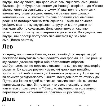
внутрішньому спокої, що допоможе вам відновити емоційний
баланс. Це не буде прагненням до ізоляції, скоріше – до м’якого
відключення від зовнішнього шуму. У тиші почнуть спливати
важливі внутрішні усвідомлення, які раніше залишалися
непоміченими. Ви зможете глибше побачити свої емоційні
реакції та повторювані життєві сценарії. Також ви почнете
усвідомлювати, яку внутрішню напругу ви могли довго не
помічати або придушувати. День сприятиме зниженню
психологічного тиску та поверненню до ясності. Ви відчуєте, що
внутрішній простір поступово звільняється від зайвого
емоційного вантажу.
Лев
У середу ви почнете бачити, як ваші амбіції та внутрішні ідеї
поступово набувають більш реалістичної форми. Те, що раніше
здавалося далекою мрією або абстрактним образом
майбутнього, почне перетворюватися на конкретну траєкторію
розвитку. Ви краще розумітимете, які кроки вам потрібно
зробити, щоб наблизитися до бажаного результату. При цьому
ви почнете усвідомлювати цінність послідовності та стійких дій.
Підтримка інших людей виявиться важливішою, ніж ви могли
припускати раніше. Ви не втратите свою яскравість, але
навчитеся спрямовувати її більш усвідомлено та ефективно,
перетворюючи натхнення на практичний рух уперед.
Діва