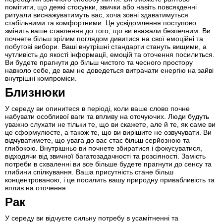
помітити, що деякі стосунки, звички або навіть повсякденні
ритуали виснажуватимуть вас, хоча зовні здаватимуться
стабільними та комфортними. Це усвідомлення поступово
змінить ваше ставлення до того, що ви вважали безпечним. Ви
почнете більш зрілим поглядом дивитися на свої емоційні та
побутові вибори. Ваші внутрішні стандарти стануть вищими, а
чутливість до якості інформації, емоцій та оточення посилиться.
Ви будете прагнути до більш чистого та чесного простору
навколо себе, де вам не доведеться витрачати енергію на зайві
внутрішні компроміси.
Близнюки
У середу ви опинитеся в періоді, коли ваше слово почне
набувати особливої ваги та впливу на оточуючих. Люди будуть
уважно слухати не тільки те, що ви скажете, але й те, як саме ви
це сформулюєте, а також те, що ви вирішите не озвучувати. Ви
відчуватимете, що увага до вас стає більш серйозною та
глибокою. Внутрішньо ви почнете збиратися і фокусуватися,
відходячи від звичної багатозадачності та розсіяності. Замість
потреби в схваленні ви все більше будете прагнути до сенсу та
глибини спілкування. Ваша присутність стане більш
концентрованою, і це посилить вашу природну привабливість та
вплив на оточення.
Рак
У середу ви відчуєте сильну потребу в усамітненні та