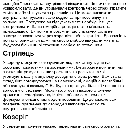
емоційної чесності та внутрішньої відкритості. Ви почнете ясніше
усвідомлювати, де ви утримували контроль через страх втратити
стійкість або зіткнутися з вразливістю. Це може викликати
внутрішнє напруження, але водночас принесе відчуття
звільнення. Поступово ви відпускатимете необхідність усе
контролювати. Ваша емоційна реакція стане м’якшою та
природнішою. Ви почнете розуміти, що справжня сила не
завжди виражається через жорсткість або закритість. Вразливість
почне сприйматися вами як спосіб глибше відчувати життя та
будувати більш щирі стосунки з собою та оточенням.
Стрілець
У середу стосунки з оточуючими людьми стануть для вас
особливо показовими та зрозумілими. Ви зможете помітити, які
зв’язки підтримують ваше зростання та розвиток, а які
утримують вас у минулому досвіді чи старих ролях. Вам стане
складніше погоджуватися на невизначені, емоційно нестабільні
або заплутані взаємодії. Ви будете прагнути більшої чесності та
зрілості у спілкуванні. Можливо, хтось із вашого оточення
проявить несподівану надійність, або ви самі почнете
формувати більш стійкі моделі поведінки. Це допоможе вам
поєднати прагнення до свободи з відповідальністю та
внутрішньою стабільністю.
Козеріг
У середу ви почнете уважно переглядати свій спосіб життя та