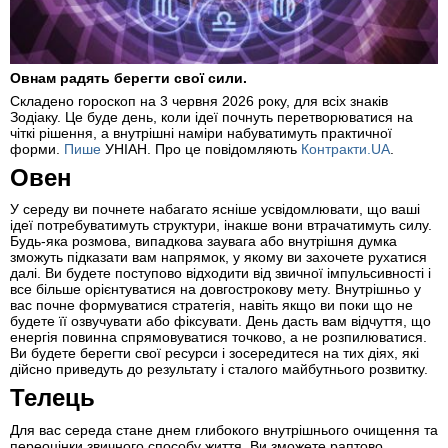
Овнам радять берегти свої сили.
Складено гороскоп на 3 червня 2026 року, для всіх знаків
Зодіаку. Це буде день, коли ідеї почнуть перетворюватися на
чіткі рішення, а внутрішні наміри набуватимуть практичної
форми.
Пише
УНІАН. Про це повідомляють
Контракти.UA
.
Овен
У середу ви почнете набагато ясніше усвідомлювати, що ваші
ідеї потребуватимуть структури, інакше вони втрачатимуть силу.
Будь-яка розмова, випадкова заувага або внутрішня думка
зможуть підказати вам напрямок, у якому ви захочете рухатися
далі. Ви будете поступово відходити від звичної імпульсивності і
все більше орієнтуватися на довгострокову мету. Внутрішньо у
вас почне формуватися стратегія, навіть якщо ви поки що не
будете її озвучувати або фіксувати. День дасть вам відчуття, що
енергія повинна спрямовуватися точково, а не розпилюватися.
Ви будете берегти свої ресурси і зосередитеся на тих діях, які
дійсно приведуть до результату і сталого майбутнього розвитку.
Телець
Для вас середа стане днем глибокого внутрішнього очищення та
переоцінки звичного способу життя. Ви зможете раптово