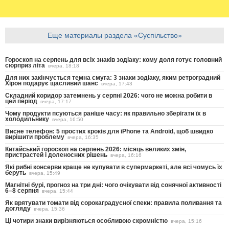
Еще материалы раздела «Суспільство»
Гороскоп на серпень для всіх знаків зодіаку: кому доля готує головний
сюрприз літа
вчера, 18:18
Для них закінчується темна смуга: 3 знаки зодіаку, яким ретроградний
Хірон подарує щасливий шанс
вчера, 17:43
Складний коридор затемнень у серпні 2026: чого не можна робити в
цей період
вчера, 17:17
Чому продукти псуються раніше часу: як правильно зберігати їх в
холодильнику
вчера, 16:50
Висне телефон: 5 простих кроків для iPhone та Android, щоб швидко
вирішити проблему
вчера, 16:35
Китайський гороскоп на серпень 2026: місяць великих змін,
пристрастей і доленосних рішень
вчера, 16:16
Які рибні консерви краще не купувати в супермаркеті, але всі чомусь їх
беруть
вчера, 15:49
Магнітні бурі, прогноз на три дні: чого очікувати від сонячної активності
6–8 серпня
вчера, 15:44
Як врятувати томати від сорокаградусної спеки: правила поливання та
догляду
вчера, 15:36
Ці чотири знаки вирізняються особливою скромністю
вчера, 15:16