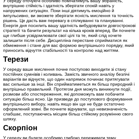
У середу оточуючі особливо помічатимуть вашу зібраність,
внутрішню стійкість і здатність зберігати спокій навіть у
напружених ситуаціях. Поки інші діятимуть емоційно й
імпульсивно, ви зможете зберігати ясність мислення та точність
рішень. Це дасть вам перевагу в спілкуванні та плануванні.
Енергія дня посилить вашу здатність вибудовувати довгострокові
стратегії та бачити результат на кілька кроків вперед. Ви почнете
ще глибше усвідомлювати свої цілі та те, який слід хочете
залишити після себе. Дисципліна перестане сприйматися як
обмеження і стане для вас формою внутрішнього порядку, який
приносить відчуття стабільності та контролю над життям.
Терези
У середу ваше мислення почне поступово виходити зі стану
постійних сумнівів і коливань. Замість звичного аналізу безлічі
варіантів ви відчуєте, що один напрямок починає притягувати
вас сильніше за інші. Він сприйматиметься як більш природний і
внутрішньо правильний. Протягом дня можуть виникнути події,
розмови або спостереження, які допоможуть вам побачити
ситуацію більш ясно. Це призведе до поступового формування
внутрішнього вибору, навіть якщо він ще не буде остаточно
оформлений зовні. Ви почнете відчувати, що невизначеність
слабшає, поступаючись місцем більш стійкому розумінню свого
шляху.
Скорпіон
У середу ви будете особливо глибоко переживати тему