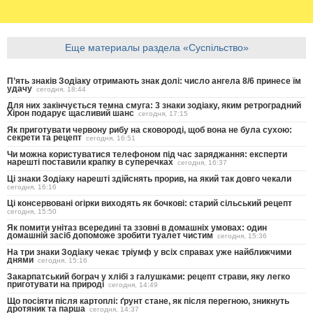
Еще материалы раздела «Суспільство»
П’ять знаків Зодіаку отримають знак долі: число ангела 8/6 принесе їм
удачу
сегодня, 18:44
Для них закінчується темна смуга: 3 знаки зодіаку, яким ретроградний
Хірон подарує щасливий шанс
сегодня, 17:15
Як приготувати червону рибу на сковороді, щоб вона не була сухою:
секрети та рецепт
сегодня, 16:51
Чи можна користуватися телефоном під час заряджання: експерти
нарешті поставили крапку в суперечках
сегодня, 16:37
Ці знаки Зодіаку нарешті здійснять прорив, на який так довго чекали
сегодня, 16:16
Ці консервовані огірки виходять як бочкові: старий сільський рецепт
сегодня, 15:50
Як помити унітаз всередині та ззовні в домашніх умовах: один
домашній засіб допоможе зробити туалет чистим
сегодня, 15:36
На три знаки Зодіаку чекає тріумф у всіх справах уже найближчими
днями
сегодня, 15:16
Закарпатський бограч у хлібі з галушками: рецепт страви, яку легко
приготувати на природі
сегодня, 14:49
Що посіяти після картоплі: ґрунт стане, як після перегною, зникнуть
дротяник та парша
сегодня, 14:37