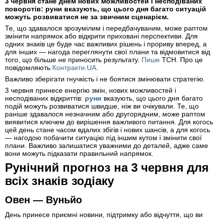
3 червня стане днем нових можливостей і несподіваних
поворотів: руни вказують, що цього дня багато ситуацій
можуть розвиватися не за звичним сценарієм.
Те, що здавалося зрозумілим і передбачуваним, може раптом
змінити напрямок або відкрити приховані перспективи. Для
одних знаків це буде час важливих рішень і прориву вперед, а
для інших — нагода переглянути свої плани та відмовитися від
того, що більше не приносить результату.
Пише
ТСН. Про це
повідомляють
Контракти.UA
.
Важливо зберігати гнучкість і не боятися змінювати стратегію.
3 червня принесе енергію змін, нових можливостей і
несподіваних відкриттів:
руни
вказують, що цього дня багато
подій можуть розвиватися швидше, ніж ви очікували. Те, що
раніше здавалося незначним або другорядним, може раптом
виявитися ключем до вирішення важливого питання. Для когось
цей день стане часом вдалих збігів і нових шансів, а для когось
— нагодою побачити ситуацію під іншим кутом і змінити свої
плани. Важливо залишатися уважними до деталей, адже саме
вони можуть підказати правильний напрямок.
Рунічний прогноз на 3 червня для
всіх знаків зодіаку
Овен — Вуньйо
День принесе приємні новини, підтримку або відчуття, що ви