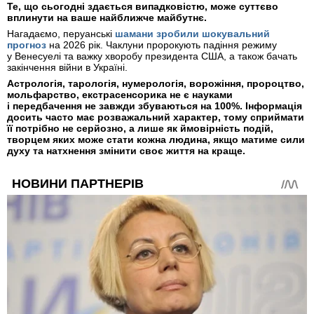
Те, що сьогодні здається випадковістю, може суттєво
вплинути на ваше найближче майбутнє.
Нагадаємо, перуанські
шамани зробили шокувальний
прогноз
на 2026 рік. Чаклуни пророкують падіння режиму
у Венесуелі та важку хворобу президента США, а також бачать
закінчення війни в Україні.
Астрологія, тарологія, нумерологія, ворожіння, пророцтво,
мольфарство, екстрасенсорика не є науками
і передбачення не завжди збуваються на 100%. Інформація
досить часто має розважальний характер, тому сприймати
її потрібно не серйозно, а лише як ймовірність подій,
творцем яких може стати кожна людина, якщо матиме сили
духу та натхнення змінити своє життя на краще.