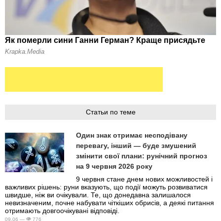
Статьи по теме
Один знак отримає несподівану
перевагу, інший — буде змушений
змінити свої плани: рунічний прогноз
на 9 червня 2026 року
9 червня стане днем нових можливостей і
важливих рішень: руни вказують, що події можуть розвиватися
швидше, ніж ви очікували. Те, що донедавна залишалося
невизначеним, почне набувати чіткіших обрисів, а деякі питання
отримають довгоочікувані відповіді.
09.06 —
776