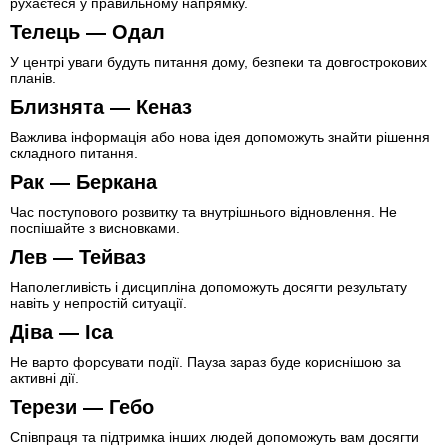
рухаєтеся у правильному напрямку.
Телець — Одал
У центрі уваги будуть питання дому, безпеки та довгострокових
планів.
Близнята — Кеназ
Важлива інформація або нова ідея допоможуть знайти рішення
складного питання.
Рак — Беркана
Час поступового розвитку та внутрішнього відновлення. Не
поспішайте з висновками.
Лев — Тейваз
Наполегливість і дисципліна допоможуть досягти результату
навіть у непростій ситуації.
Діва — Іса
Не варто форсувати події. Пауза зараз буде кориснішою за
активні дії.
Терези — Гебо
Співпраця та підтримка інших людей допоможуть вам досягти