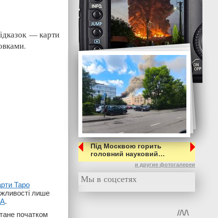
підказок — карти
овками.
Під Москвою горить
головний науковий…
и другие фотогалереи
Мы в соцсетях
арти Таро
можливості лише
UA
.
стане початком