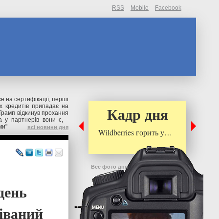
RSS
Mobile
Facebook
же на сертифікації, перші
их кредитів припадає на
Кадр дня
Трамп відкинув прохання
 у партнерів вони є, -
ми"
всі новини дня
Wildberries горить у…
Все фото дня
день
іваний