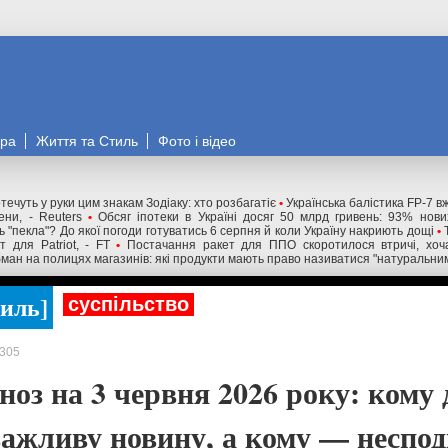
ора
Життя та Стиль
Фото і відео
течуть у руки цим знакам Зодіаку: хто розбагатіє
•
Українська балістика FP-7 в
ни, - Reuters
•
Обсяг іпотеки в Україні досяг 50 млрд гривень: 93% нов
 "пекла"? До якої погоди готуватись 6 серпня й коли Україну накриють дощі
•
 для Patriot, - FT
•
Постачання ракет для ППО скоротилося втричі, хоча
ман на полицях магазинів: які продукти мають право називатися "натуральни
тиль
суспільство
305
оз на 3 червня 2026 року: кому 
важливу новину, а кому — неспод