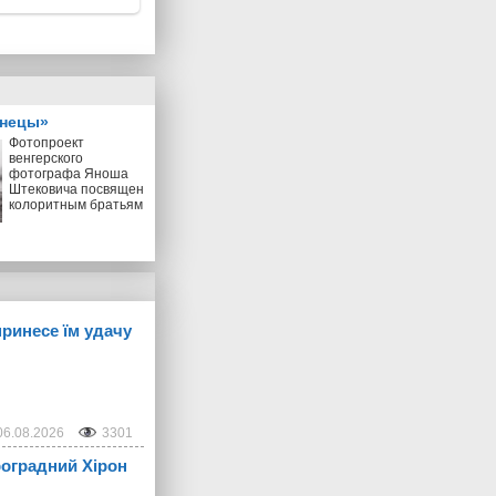
знецы»
Фотопроект
венгерского
фотографа Яноша
Штековича посвящен
колоритным братьям
принесе їм удачу
06.08.2026
3301
троградний Хірон