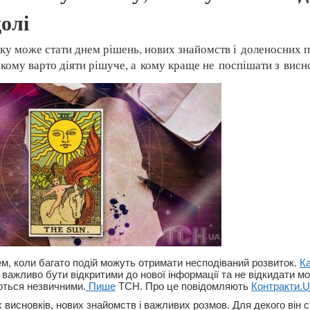
олі
ку може стати днем рішень, нових знайомств і доленосних 
 кому варто діяти рішуче, а кому краще не поспішати з висн
ем, коли багато подій можуть отримати несподіваний розвиток.
К
і важливо бути відкритими до нової інформації та не відкидати 
ються незвичними.
Пише
ТСН. Про це повідомляють
Контракти.
 висновків, нових знайомств і важливих розмов. Для декого він 