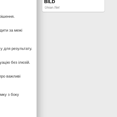
рішення.
дити за межі
су для результату.
ацію без ілюзій.
про важливі
имку з боку