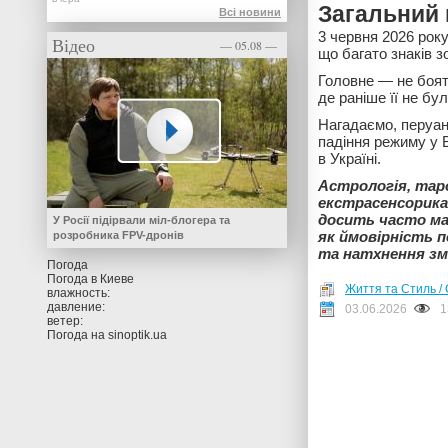
Загальний 
Всі новини
3 червня 2026 рок
Відео
— 05.08 —
що багато знаків 
Головне — не боят
де раніше її не бул
Нагадаємо, перуа
падіння режиму у 
в Україні.
Астрологія, тар
екстрасенсорика 
досить часто ма
У Росії підірвали міл-блогера та
як ймовірність 
розробника FPV-дронів
та натхнення зм
Погода
Погода в
Киеве
Життя та Стиль / 
влажность:
давление:
03.06.2026
1
ветер:
Погода на
sinoptik.ua