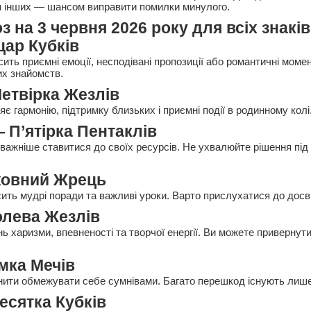
ля інших — шансом виправити помилки минулого.
 на 3 червня 2026 року для всіх знаків
ар Кубків
ить приємні емоції, несподівані пропозиції або романтичні моме
их знайомств.
етвірка Жезлів
є гармонію, підтримку близьких і приємні події в родинному колі
 П’ятірка Пентаклів
важніше ставитися до своїх ресурсів. Не ухвалюйте рішення під
.
ховний Жрець
ить мудрі поради та важливі уроки. Варто прислухатися до дос
олева Жезлів
 харизми, впевненості та творчої енергії. Ви можете привернути
імка Мечів
нити обмежувати себе сумнівами. Багато перешкод існують лише 
есятка Кубків