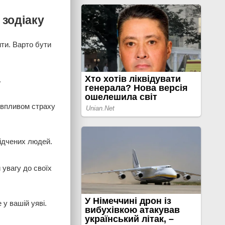
 зодіаку
нти. Варто бути
.
 впливом страху
відчених людей.
 увагу до своїх
у вашій уяві.