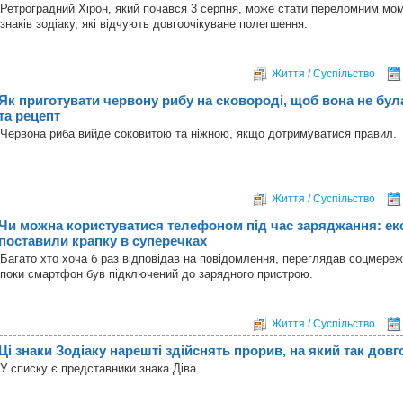
Ретроградний Хірон, який почався 3 серпня, може стати переломним мо
знаків зодіаку, які відчують довгоочікуване полегшення.
Життя / Суспільство
Як приготувати червону рибу на сковороді, щоб вона не бул
та рецепт
Червона риба вийде соковитою та ніжною, якщо дотримуватися правил.
Життя / Суспільство
Чи можна користуватися телефоном під час заряджання: ек
поставили крапку в суперечках
Багато хто хоча б раз відповідав на повідомлення, переглядав соцмереж
поки смартфон був підключений до зарядного пристрою.
Життя / Суспільство
Ці знаки Зодіаку нарешті здійснять прорив, на який так довг
У списку є представники знака Діва.