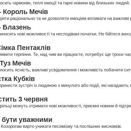
сить гармонію, теплі емоції та гарні новини від близьких людей.
 Король Мечів
діяти раціонально та не дозволяти емоціям впливати на важливі 
— Блазень
носить нові можливості та несподівані початки. Не бійтеся вихо
Сімка Пентаклів
иявити терпіння. Те, над чим ви працюєте, потребує ще трохи ча
Туз Мечів
осить ясність, важливі усвідомлення і можливість побачити ситу
тка Кубків
инести зустріч із людиною з минулого або події, які нагадають 
тить 3 червня
рільці можуть отримати нові можливості, приємні новини й підтр
 бути уважними
 Козорогам варто уникати песимізму та поспішних висновків.