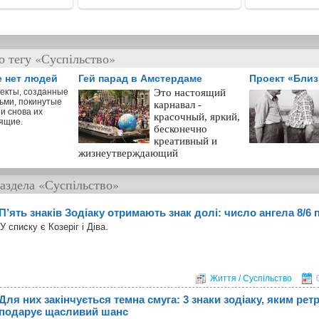
о тегу «Суспільство»
е нет людей
Гей парад в Амстердаме
Проект «Бли
екты, созданные
Это настоящий
ьми, покинутые
карнавал -
и снова их
красочный, яркий,
ящие.
бесконечно
креативный и
жизнеутверждающий
аздела
«Суспільство»
П’ять знаків Зодіаку отримають знак долі: число ангела 8/6 
У списку є Козеріг і Діва.
Життя / Суспільство
Для них закінчується темна смуга: 3 знаки зодіаку, яким ре
подарує щасливий шанс