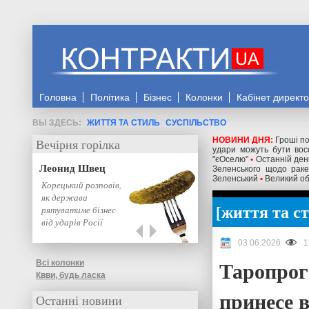
Головна
Політика
Бізнес
Колонки
Кабінет директ
ЖИТТЯ ТА СТИЛЬ
СУСПІЛЬСТВО
НОВИНИ ДНЯ:
Гроші по
Вечірня горілка
удари можуть бути восе
"єОселю"
•
Останній день
Леонид Швец
Зеленського щодо ракет
Зеленський
•
Великий об
Корецький розповів,
як держава
життя та с
рятуватиме бізнес
від ударів Росії
03.06.2026
1
Таропрогн
Всі колонки
Квви, будь ласка
принесе 
Останні новини