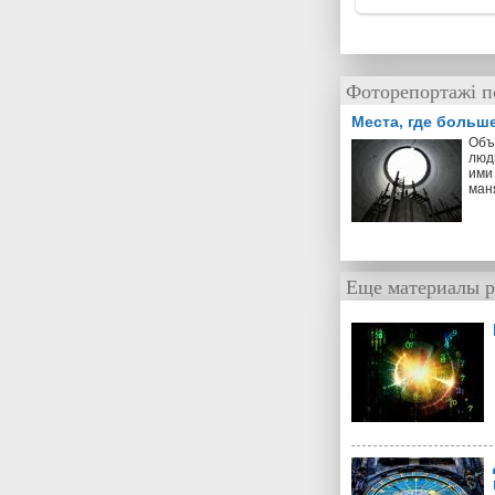
Фоторепортажі п
Места, где больш
Объ
люд
ими 
ман
Еще материалы р