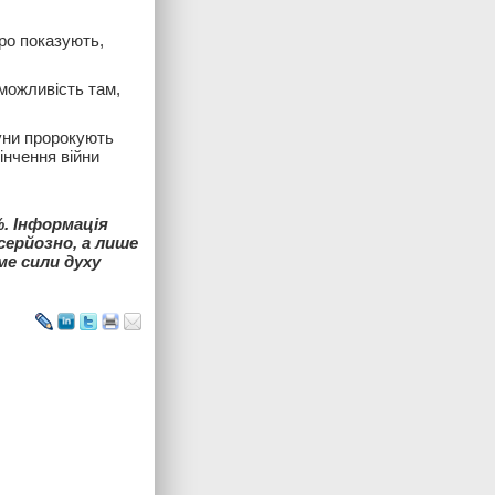
ро показують,
можливість там,
уни пророкують
інчення війни
%. Інформація
серйозно, а лише
ме сили духу