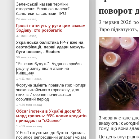
Зеленський назвав терміни
поворот д
створення Україною власної
балістики та системи ПРО
3 червня 2026 ро
Гроші потечуть у руки цим знакам
Таро підказують,
Зодіаку: хто розбагатіє
Українська балістика FP-7 вже на
сертифікації, перші удари можуть
бути восени, - Reuters
"Рішення будуть": Буданов зробив
рішучу заяву після атаки на
Київщину
Фортуна змінить правила гри: чотири
знаки китайського гороскопу, для
яких із 7 серпня починається
особливий період
Обсяг іпотеки в Україні досяг 50
млрд гривень: 93% нових кредитів
3 червня стане дн
припадає на "єОселю"
вказують: сьогодн
тому, що вони зда
У Росії готуються до бунтів: Кремль
Це день внутрішніх
посилює репресивний апарат і урізає