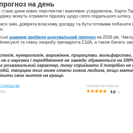
прогноз на день
у стане днем нових перспектив і важливих усвідомлень. Карти Та
зодіаку можуть отримати підказку щодо свого подальшого шляху.
ися змін, довіряти власному досвіду та бути готовими побачити 
о.
нські
шамани зробили шокувальний прогноз
на 2026 рік. Чакл
Венесуелі та тяжку хворобу президента США, а також бачать зак
ологія, нумерологія, ворожіння, пророцтво, мольфарство,
не є науками і передбачення не завжди збуваються на 100
є розважальний характер, тому сприймати її потрібно не 
подій, творцем яких може стати кожна людина, якщо мати
інити своє життя на краще.
Суспільство
Оценка материала:
305
5.0
/
2