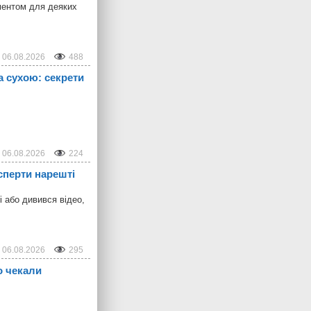
ментом для деяких
06.08.2026
488
а сухою: секрети
06.08.2026
224
сперти нарешті
і або дивився відео,
06.08.2026
295
о чекали