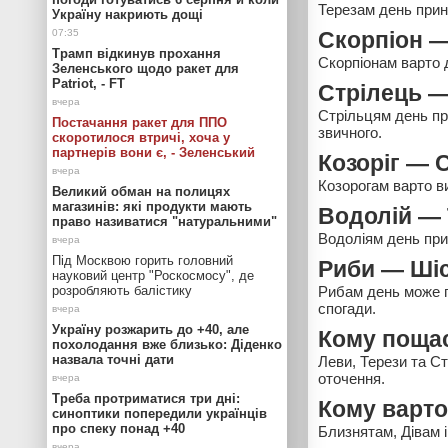
Терезам день прино
Україну накриють дощі
Скорпіон —
Трамп відкинув прохання
Скорпіонам варто 
Зеленського щодо ракет для
Patriot, - FT
Стрілець 
Стрільцям день при
Постачання ракет для ППО
звичного.
скоротилося втричі, хоча у
партнерів вони є, - Зеленський
Козоріг — 
Козорогам варто в
Великий обман на полицях
магазинів: які продукти мають
Водолій — 
право називатися "натуральними"
Водоліям день прин
Під Москвою горить головний
Риби — Шіс
науковий центр "Роскосмосу", де
розробляють балістику
Рибам день може пр
спогади.
Україну розжарить до +40, але
Кому пощас
похолодання вже близько: Діденко
назвала точні дати
Леви, Терези та Ст
оточення.
Треба протриматися три дні:
Кому варто
синоптики попередили українців
про спеку понад +40
Близнятам, Дівам і