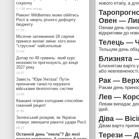
нового етапу, а д
соціалку
Таропрогноз
Ремонт Wildberries може обійтись
Овен — Лиц
Росії в чверть річного дефіциту
бюджету
Овнам день принос
відкритими до нов
Місячне затемнення 28 серпня
Телець — Ч
принесе великі зміни: кого воно
"струсоне" найсильніше
Тельцям день обіця
Близнята —
Долар по 49 гривень: який курс
економісти прогнозують до кінця
Близнятам варто у
2027 року
або невпевненості
Рак — Вер
Замість "Юри Унітаза" Путін
призначив танкіста керувати
Ракам день принос
військами безпілотних систем
Лев — Кор
Квашені огірки холодним способом:
Левам випадає день
смачний рецепт
ідей.
Діва — Віс
Зеленський розкрив, як Україна
планує зменшити ракетні удари Росії
Дівам варто припи
Терези — Д
Останній день "пекла"? До якої
погоди готуватись 6 серпня й коли