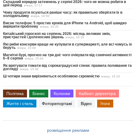
Складний коридор затемнень у серпні 2026: чого не можна робити в
цей період
вчера, 17:17
Чому продукти псуються раніше часу: як правильно зберігати їх в
холодильнику
вчера, 16:50
Висне телефон: 5 простих кроків для iPhone та Android, щоб швидко
вирішити проблему
вчера, 16:35
Китайський гороскоп на серпень 2026: місяць великих змін,
пристрастей і доленосних рішень
вчера, 16:16
Які рибні консерви краще не купувати в супермаркеті, але всі чомусь їх
беруть
вчера, 15:49
Магнітні бурі, прогноз на три дні: чого очікувати від сонячної активності
6–8 серпня
вчера, 15:44
Як врятувати томати від сорокаградусної спеки: правила поливання та
догляду
вчера, 15:36
Ці чотири знаки вирізняються особливою скромністю
вчера, 15:16
Політика
Бізнес
Колонки
Кабінет директора
Життя і стиль
Фоторепортажі
Відео
Ітоги
розміщення реклами