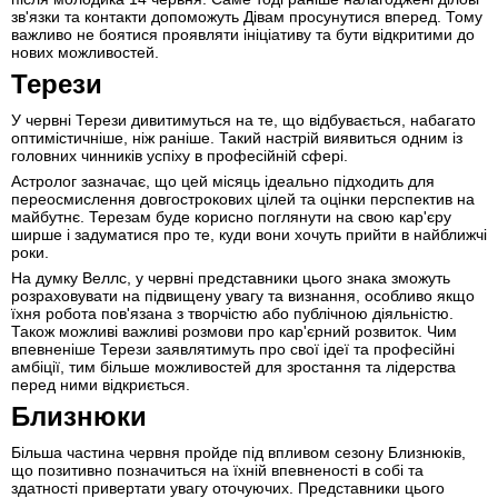
зв'язки та контакти допоможуть Дівам просунутися вперед. Тому
важливо не боятися проявляти ініціативу та бути відкритими до
нових можливостей.
Терези
У червні Терези дивитимуться на те, що відбувається, набагато
оптимістичніше, ніж раніше. Такий настрій виявиться одним із
головних чинників успіху в професійній сфері.
Астролог зазначає, що цей місяць ідеально підходить для
переосмислення довгострокових цілей та оцінки перспектив на
майбутнє. Терезам буде корисно поглянути на свою кар'єру
ширше і задуматися про те, куди вони хочуть прийти в найближчі
роки.
На думку Веллс, у червні представники цього знака зможуть
розраховувати на підвищену увагу та визнання, особливо якщо
їхня робота пов'язана з творчістю або публічною діяльністю.
Також можливі важливі розмови про кар'єрний розвиток. Чим
впевненіше Терези заявлятимуть про свої ідеї та професійні
амбіції, тим більше можливостей для зростання та лідерства
перед ними відкриється.
Близнюки
Більша частина червня пройде під впливом сезону Близнюків,
що позитивно позначиться на їхній впевненості в собі та
здатності привертати увагу оточуючих. Представники цього