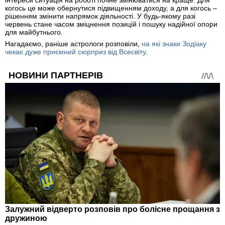
когось це може обернутися підвищенням доходу, а для когось –
рішенням змінити напрямок діяльності. У будь-якому разі
червень стане часом зміцнення позицій і пошуку надійної опори
для майбутнього.
Нагадаємо, раніше астрологи розповіли,
на які знаки Зодіаку
чекає дуже приємний сюрприз від Всесвіту
.