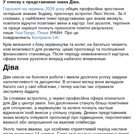
У списку є представники знака Діва.
Гороскоп на червень 2026 року
обіцяє професійне зростання
чотирьом знакам Зодіаку, прогнозує астролог Люсі Уеллс. За її
словами, у найближчі тижні представники цих знаків зможуть
помітити відчутні позитивні зміни в кар'єрі. Їхні зусилля, терпіння
та праця нарешті почнуть приносити помітні результати,
пише
YourTango
.
Пише
УНІАН. Про це
повідомляють
Контракти.UA
.
Крім визнання з боку керівництва та колег, на багатьох чекають
нові можливості для розвитку, цікаві пропозиції та поліпшення
фінансового становища. Після періоду невизначеності кар'єрна
сфера почне рухатися вперед набагато впевненіше.
Діва
Діви ніколи не боялися роботи і звикли досягати успіху завдяки
наполегливості та дисципліні. В останні місяці вони вкладали
багато сил у свої обов'язки, і тепер настає час отримати
заслужену віддачу.
За словами астролога, у червні професійна сфера опиниться
для Дів у центрі уваги. Їхні досягнення стануть більш помітними
для оточуючих, а керівництво та колеги почнуть частіше
відзначати їхній внесок у спільну справу. Деяких представників
знака можуть очікувати пропозиції про підвищення, перспективні
вакансії або запрошення на важливі співбесіди.
Уеллс також вважає, що особливо сприятливий період настане
після молодика 14 червня. Саме тоді раніше налагоджені ділові