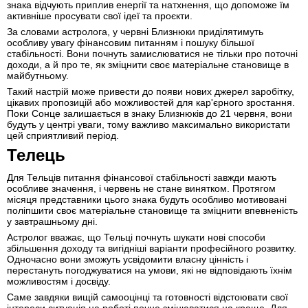
знака відчують приплив енергії та натхнення, що допоможе їм
активніше просувати свої ідеї та проєкти.
За словами астролога, у червні Близнюки приділятимуть
особливу увагу фінансовим питанням і пошуку більшої
стабільності. Вони почнуть замислюватися не тільки про поточні
доходи, а й про те, як зміцнити своє матеріальне становище в
майбутньому.
Такий настрій може привести до появи нових джерел заробітку,
цікавих пропозицій або можливостей для кар'єрного зростання.
Поки Сонце залишається в знаку Близнюків до 21 червня, вони
будуть у центрі уваги, тому важливо максимально використати
цей сприятливий період.
Телець
Для Тельців питання фінансової стабільності завжди мають
особливе значення, і червень не стане винятком. Протягом
місяця представники цього знака будуть особливо мотивовані
поліпшити своє матеріальне становище та зміцнити впевненість
у завтрашньому дні.
Астролог вважає, що Тельці почнуть шукати нові способи
збільшення доходу та вигідніші варіанти професійного розвитку.
Одночасно вони зможуть усвідомити власну цінність і
перестануть погоджуватися на умови, які не відповідають їхнім
можливостям і досвіду.
Саме завдяки вищій самооцінці та готовності відстоювати свої
інтереси ситуація на роботі почне змінюватися на краще. Для