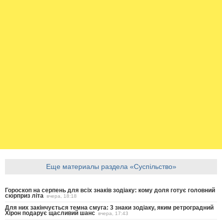
Еще материалы раздела «Суспільство»
Гороскоп на серпень для всіх знаків зодіаку: кому доля готує головний
сюрприз літа
вчера, 18:18
Для них закінчується темна смуга: 3 знаки зодіаку, яким ретроградний
Хірон подарує щасливий шанс
вчера, 17:43