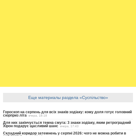
Еще материалы раздела «Суспільство»
Гороскоп на серпень для всіх знаків зодіаку: кому доля готує головний
сюрприз літа
вчера, 18:18
Для них закінчується темна смуга: 3 знаки зодіаку, яким ретроградний
Хірон подарує щасливий шанс
вчера, 17:43
Складний коридор затемнень у серпні 2026: чого не можна робити в