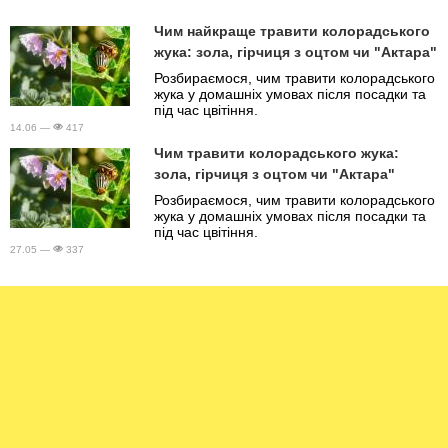
Чим найкраще травити колорадського
жука: зола, гірчиця з оцтом чи "Актара"
Розбираємося, чим травити колорадського
жука у домашніх умовах після посадки та
під час цвітіння.
14.06 —
417
Чим травити колорадського жука:
зола, гірчиця з оцтом чи "Актара"
Розбираємося, чим травити колорадського
жука у домашніх умовах після посадки та
під час цвітіння.
27.05 —
337