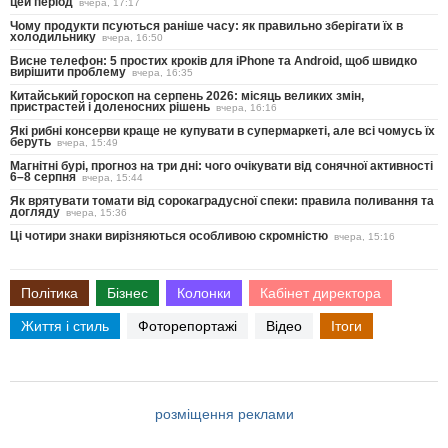
цей період
вчера, 17:17
Чому продукти псуються раніше часу: як правильно зберігати їх в
холодильнику
вчера, 16:50
Висне телефон: 5 простих кроків для iPhone та Android, щоб швидко
вирішити проблему
вчера, 16:35
Китайський гороскоп на серпень 2026: місяць великих змін,
пристрастей і доленосних рішень
вчера, 16:16
Які рибні консерви краще не купувати в супермаркеті, але всі чомусь їх
беруть
вчера, 15:49
Магнітні бурі, прогноз на три дні: чого очікувати від сонячної активності
6–8 серпня
вчера, 15:44
Як врятувати томати від сорокаградусної спеки: правила поливання та
догляду
вчера, 15:36
Ці чотири знаки вирізняються особливою скромністю
вчера, 15:16
Політика
Бізнес
Колонки
Кабінет директора
Життя і стиль
Фоторепортажі
Відео
Ітоги
розміщення реклами