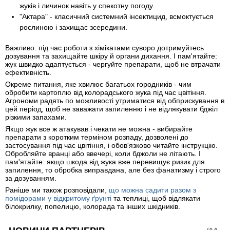
жуків і личинок навіть у спекотну погоду.
"Актара" - класичний системний інсектицид, всмоктується
рослиною і захищає зсередини.
Важливо: під час роботи з хімікатами суворо дотримуйтесь
дозування та захищайте шкіру й органи дихання. І пам'ятайте:
жук швидко адаптується - чергуйте препарати, щоб не втрачати
ефективність.
Окреме питання, яке хвилює багатьох городників - чим
обробити картоплю від колорадського жука під час цвітіння.
Агрономи радять по можливості утриматися від обприскування в
цей період, щоб не заважати запиленню і не відлякувати бджіл
різкими запахами.
Якщо жук все ж атакував і чекати не можна - вибирайте
препарати з коротким терміном розпаду, дозволені до
застосування під час цвітіння, і обов'язково читайте інструкцію.
Обробляйте вранці або ввечері, коли бджоли не літають. І
пам'ятайте: якщо шкода від жука вже перевищує ризик для
запилення, то обробка виправдана, але без фанатизму і строго
за дозуванням.
Раніше ми також розповідали,
що можна садити разом з
помідорами у відкритому ґрунті
та теплиці, щоб відлякати
білокрилку, попелицю, колорада та інших шкідників.