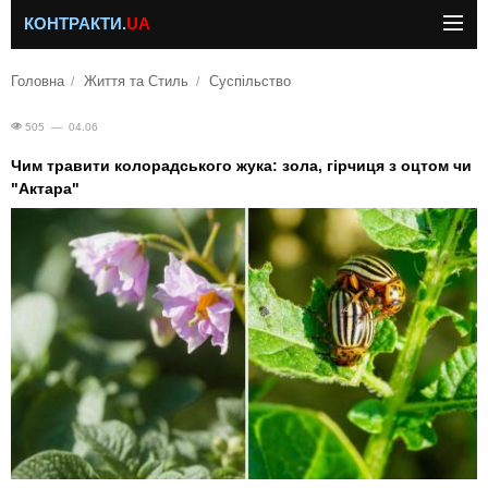
КОНТРАКТИ.
UA
Головна
Життя та Стиль
Суспільство
505 — 04.06
Чим травити колорадського жука: зола, гірчиця з оцтом чи
"Актара"