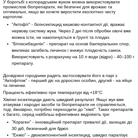
У боротьбі з колорадським жуком можна використовувати
промислові біопрепарати, які безпечні для врожаю та
оптимальні, якщо ви хочете виростити екологічно чисту
картоплю.
"Актофіт" - біоінсектицид кишково-контактної дії, вражає
нервову систему жука. Через 2 дні після обробки овочі вже
можна їсти, не накопичується в ґрунті та плодах.
"Бітоксибацилін" - препарат на основі бактеріальних спор,
викликає загибель личинок і знижує плодючість самок.
Використовують з розрахунку на 10 л води (відро) - 40–100 г
препарату.
Досвідчені городники радять застосовувати його в парі з
"Актофітом" - перший діє на дорослих особин, другий - на яйця
та личинки.
Працюють ефективно при температурі від +18°C.
Хімічні інсектициди дають швидкий результат. Якщо жук вже
атакував і народні засоби та біопрепарати не справляються,
тоді, ймовірно, потрібно переходити до "хімії". Таких препаратів
є багато, серед найбільш ефективних виділяють три:
"Кораген" - інноваційний препарат тривалої дії, захищає до
30 діб, безпечний для бджіл.
"Енжіо" – двокомпонентний інсектицид, швидко паралізує