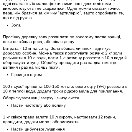
одні вважають їх малоефективними, інші десятиліттями
використовують і не скаржаться. Одне можна сказати точно:
перш ніж братися за хімічну "артилерію", варто спробувати те,
що є під рукою.
Зола
Просіяну деревну золу розпилити по вологому листю вранці,
поки не зійшла роса, або після дощу.
Витрата - 10 кг на сотку. Зола вбиває личинок і відлякує
дорослих особин. Можна також приготувати розчин: 2 кг золи
розчинити в 10 л води, потім 1 л розчину розвести в 10 л води й
обприскувати кущі. Обробку проводити раз на два тижні до
цвітіння і раз на місяць після.
Гірчиця з оцтом
100 г сухої гірчиці та 100-150 мл столового оцту (9%) розвести в
10 л теплої води, додати трохи рідкого мила для прилипання.
Обприскувати кущі зверху і знизу листя.
Настій чистотілу або полину
1 кг свіжої трави залити 10 л окропу, настоювати 12 годин,
процідити, додати мило і обприскувати.
Настій цибулевої лушпиння