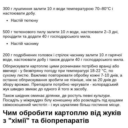
300 г лушпиння залити 10 л води температурою 70–80°С і
настоювати добу.
Настій тютюну
500 г тютюнового пилу залити 10 л води, настоювати 2–3 дні,
процідити та додати 40 г господарського мила.
Настій часнику
200 г подрібнених головок і стрілок часнику залити 10 л гарячої
води, настоювати добу і також додати 40 г господарського мила.
Обприскувати картоплю цими розчинами потрібно вранці або
ввечері - у безвітряну погоду при температурі 18-22 °С, по
сухому листю. Важливо повторювати обробку кожні 7-10 днів, а
останнє обприскування зробити не пізніше, ніж за 20 днів до
збору врожаю. Препарати потрібно чергувати - колорадський
жук швидко звикає до одного й того ж засобу.
Також шкідник оминає ділянки, де ростуть певні культури.
Посадіть у міжряддях білу конюшину або розкладіть під кущами
свіжоскошений чистотіл - і жук шукатиме більш гостинне місце.
Чим обробити картоплю від жуків
з "хімії" та біопрепаратів