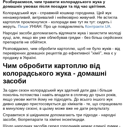
Розбираємося, чим травити колорадського жука у
домашніх умовах після посадки та під час цвітіння.
Колорадський жук - справжній кошмар городника. Цей жук
ненажерливий, витривалий і неймовірно живучий. Не встигла
картопля проклюнутися - колоради вже тут як тут: сидять і
жеруть.
Пише
УНІАН. Про це повідомляють
Контракти.UA
.
Народні засоби допомагають відлякати жука і захистити молоді
кущі, але, якщо він уже облюбував грядки - без більш серйозних
препаратів не обійтися.
Розповідаємо, чим обробити картоплю, щоб не було жуків - від
перевірених домашніх рецептів до ефективної "хімії", яка є у
продажу в Україні.
Чим обробити картоплю від
колорадського жука - домашні
засоби
За один сезон колорадський жук здатний дати два і більше
поколінь потомства і навіть впадати в сплячку до трьох років,
якщо умови життя йому не підходять. До всього іншого жук
дивно швидко пристосовується до хімікатів - те, що спрацювало
в минулому сезоні, в цьому може вже не дати результату.
Справитися зі шкідником допомагають три підходи - народні
засоби, біопрепарати та хімічні інсектициди.
Щодо народних засобів серед городників немає єдиної думки -