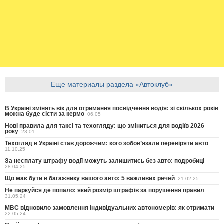
Еще материалы раздела «Автоклуб»
В Україні змінять вік для отримання посвідчення водія: зі скількох років
можна буде сісти за кермо
06.05
Нові правила для таксі та техогляду: що зміниться для водіїв 2026
року
23.01
Техогляд в Україні став дорожчим: кого зобов’язали перевіряти авто
11.10.25
За несплату штрафу водії можуть залишитись без авто: подробиці
28.04.25
Що має бути в багажнику вашого авто: 5 важливих речей
21.02.25
Не паркуйся де попало: який розмір штрафів за порушення правил
31.05.24
МВС відновило замовлення індивідуальних автономерів: як отримати
22.05.24