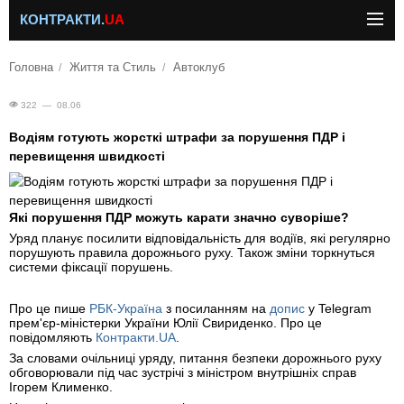
КОНТРАКТИ.
UA
Головна
Життя та Стиль
Автоклуб
322 — 08.06
Водіям готують жорсткі штрафи за порушення ПДР і
перевищення швидкості
Які порушення ПДР можуть карати значно суворіше?
Уряд планує посилити відповідальність для водіїв, які регулярно
порушують правила дорожнього руху. Також зміни торкнуться
системи фіксації порушень.
Про це пише
РБК-Україна
з посиланням на
допис
у Telegram
прем'єр-міністерки України Юлії Свириденко. Про це
повідомляють
Контракти.UA
.
За словами очільниці уряду, питання безпеки дорожнього руху
обговорювали під час зустрічі з міністром внутрішніх справ
Ігорем Клименко.