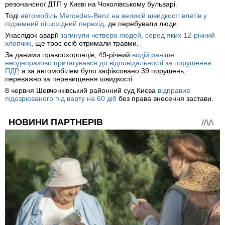
резонансної ДТП у Києві на Чоколівському бульварі.
Тоді
автомобіль Mercedes-Benz на великій швидкості влетів у
підземний пішохідний перехід
, де перебували люди.
Унаслідок аварії
загинули четверо людей, серед яких 12-річний
хлопчик
, ще троє осіб отримали травми.
За даними правоохоронців, 49-річний
водій раніше
неодноразово притягувався до відповідальності за порушення
ПДР
, а за автомобілем було зафіксовано 39 порушень,
переважно за перевищення швидкості.
8 червня Шевченківський районний суд Києва
відправив
підозрюваного під варту на 60 діб
без права внесення застави.