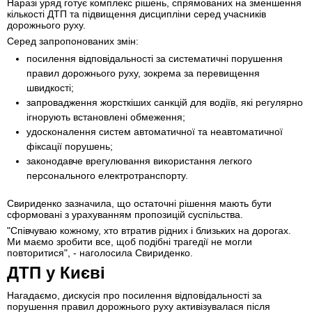
Наразі уряд готує комплекс рішень, спрямованих на зменшення
кількості ДТП та підвищення дисципліни серед учасників
дорожнього руху.
Серед запропонованих змін:
посилення відповідальності за систематичні порушення
правил дорожнього руху, зокрема за перевищення
швидкості;
запровадження жорсткіших санкцій для водіїв, які регулярно
ігнорують встановлені обмеження;
удосконалення систем автоматичної та неавтоматичної
фіксації порушень;
законодавче врегулювання використання легкого
персонального електротранспорту.
Свириденко зазначила, що остаточні рішення мають бути
сформовані з урахуванням пропозицій суспільства.
"Співчуваю кожному, хто втратив рідних і близьких на дорогах.
Ми маємо зробити все, щоб подібні трагедії не могли
повторитися", - наголосила Свириденко.
ДТП у Києві
Нагадаємо, дискусія про посилення відповідальності за
порушення правил дорожнього руху активізувалася після