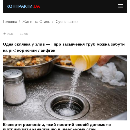
КОНТРАКТИ.
UA
Головна
Життя та Стиль
Суспільство
8931 — 13.06
Одна склянка у злив — і про засмічення труб можна забути
на рік: корисний лайфгак
Експерти розповіли, який простий спосіб допоможе
підтримувати каналізацію в ідеальному стані.