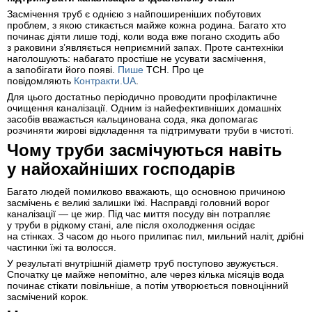
Засмічення труб є однією з найпоширеніших побутових
проблем, з якою стикається майже кожна родина. Багато хто
починає діяти лише тоді, коли вода вже погано сходить або
з раковини з’являється неприємний запах. Проте сантехніки
наголошують: набагато простіше не усувати засмічення,
а запобігати його появі.
Пише
ТСН. Про це
повідомляють
Контракти.UA
.
Для цього достатньо періодично проводити профілактичне
очищення каналізації. Одним із найефективніших домашніх
засобів вважається кальцинована сода, яка допомагає
розчиняти жирові відкладення та підтримувати труби в чистоті.
Чому труби засмічуються навіть
у найохайніших господарів
Багато людей помилково вважають, що основною причиною
засмічень є великі залишки їжі. Насправді головний ворог
каналізації — це жир. Під час миття посуду він потрапляє
у труби в рідкому стані, але після охолодження осідає
на стінках. З часом до нього прилипає пил, мильний наліт, дрібні
частинки їжі та волосся.
У результаті внутрішній діаметр труб поступово звужується.
Спочатку це майже непомітно, але через кілька місяців вода
починає стікати повільніше, а потім утворюється повноцінний
засмічений корок.