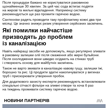
Після процедури бажано не користуватися раковиною
щонайменше 30 хвилин. За цей час сода встигає подіяти
на жирові та мильні відкладення. Наприкінці систему
рекомендується ще раз промити гарячою водою.
Сантехніки радять проводити таку профілактику кожні два-три
місяці. Це значно знижує ризик утворення серйозних засмічень.
Які помилки найчастіше
призводять до проблем
із каналізацією
Навіть найкращі засоби не допоможуть, якщо регулярно зливати
в раковину залишки олії після смаження або жирні бульйони.
Після охолодження вони швидко осідають на стінках труб
і створюють основу для майбутніх засмічень.
Також не варто змивати в каналізацію кавову гущу, залишки їжі,
борошно та рис. Ці продукти здатні накопичуватися у вигинах
труб і прискорювати утворення пробок.
Для додаткового захисту експерти рекомендують встановлювати
спеціальні сітчасті фільтри на зливні отвори та хоча б раз
на тиждень промивати систему гарячою водою.