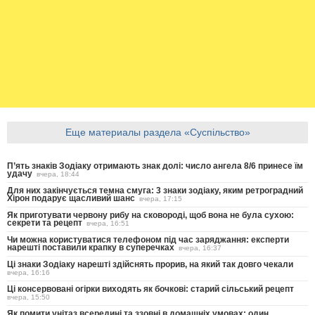
Еще материалы раздела «Суспільство»
П’ять знаків Зодіаку отримають знак долі: число ангела 8/6 принесе їм
удачу
вчера, 18:44
Для них закінчується темна смуга: 3 знаки зодіаку, яким ретроградний
Хірон подарує щасливий шанс
вчера, 17:15
Як приготувати червону рибу на сковороді, щоб вона не була сухою:
секрети та рецепт
вчера, 16:51
Чи можна користуватися телефоном під час заряджання: експерти
нарешті поставили крапку в суперечках
вчера, 16:37
Ці знаки Зодіаку нарешті здійснять прорив, на який так довго чекали
вчера, 16:16
Ці консервовані огірки виходять як бочкові: старий сільський рецепт
вчера, 15:50
Як помити унітаз всередині та ззовні в домашніх умовах: один