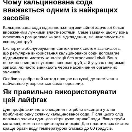
Чому кальцинована сода
вважається одним із найкращих
засобів
Кальцинована сода відрізняється від звичайної харчової більш
вираженими лужними властивостями. Саме завдяки цьому вона
ефективно розщеплює жирові відкладення, які накопичуються
всередині труб.
Експерти з обслуговування сантехнічних систем зазначають,
що регулярне використання кальцинованої соди допомагає
підтримувати чистоту каналізації без агресивної хімії. Вона
не лише очищає внутрішні поверхні труб, а й усуває неприємні
запахи, які часто виникають через накопичення органічних
залишків.
Особливо добре цей метод працює на кухні, де засмічення
найчастіше утворюються саме через жир.
Як правильно використовувати
цей лайфгак
Для профілактичного очищення потрібно висипати у злив
приблизно одну склянку кальцинованої соди. Після цього слід
повільно залити один-два літри дуже гарячої води. Якщо труби
металеві, можна використовувати окріп. Для пластикових систем
краще брати воду температурою близько до 80 градусів.