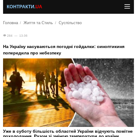
КОНТРАКТИ.
UA
Головна
Життя та Стиль
Суспільство
284 — 13.06
На Україну насуваються погодні гойдалки: синоптикиня
попередила про небезпеку
Уже в суботу більшість областей України відчують помітне
похолодання. Разом зі зміною температури до країни