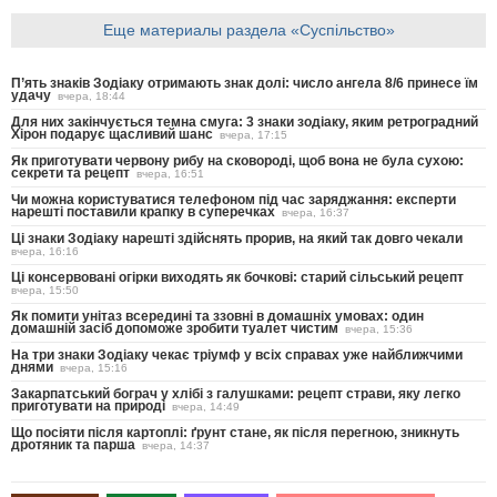
Еще материалы раздела «Суспільство»
П’ять знаків Зодіаку отримають знак долі: число ангела 8/6 принесе їм
удачу
вчера, 18:44
Для них закінчується темна смуга: 3 знаки зодіаку, яким ретроградний
Хірон подарує щасливий шанс
вчера, 17:15
Як приготувати червону рибу на сковороді, щоб вона не була сухою:
секрети та рецепт
вчера, 16:51
Чи можна користуватися телефоном під час заряджання: експерти
нарешті поставили крапку в суперечках
вчера, 16:37
Ці знаки Зодіаку нарешті здійснять прорив, на який так довго чекали
вчера, 16:16
Ці консервовані огірки виходять як бочкові: старий сільський рецепт
вчера, 15:50
Як помити унітаз всередині та ззовні в домашніх умовах: один
домашній засіб допоможе зробити туалет чистим
вчера, 15:36
На три знаки Зодіаку чекає тріумф у всіх справах уже найближчими
днями
вчера, 15:16
Закарпатський бограч у хлібі з галушками: рецепт страви, яку легко
приготувати на природі
вчера, 14:49
Що посіяти після картоплі: ґрунт стане, як після перегною, зникнуть
дротяник та парша
вчера, 14:37