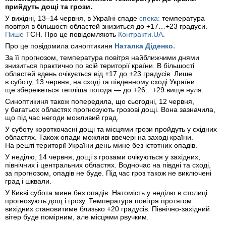
прийдуть дощі та грози.
У вихідні, 13–14 червня, в Україні спаде
спека:
температура
повітря в більшості областей знизиться до +17…+23 градуси.
Пише
ТСН. Про це повідомляють
Контракти.UA
.
Про це повідомила синоптикиня
Наталка Діденко.
За її прогнозом, температура повітря найближчими днями
знизиться практично по всій території країни. В більшості
областей вдень очікується від +17 до +23 градусів. Лише
в суботу, 13 червня, на сході та південному сході України
ще збережеться тепліша погода — до +26…+29 вище нуля.
Синоптикиня також попередила, що сьогодні, 12 червня,
у багатьох областях прогнозують грозові дощі. Вона зазначила,
що під час негоди можливий град.
У суботу короткочасні дощі та місцями грози пройдуть у східних
областях. Також опади можливі ввечері на заході країни.
На решті території України день мине без істотних опадів.
У неділю, 14 червня, дощі з грозами очікуються у західних,
північних і центральних областях. Водночас на півдні та сході,
за прогнозом, опадів не буде. Під час гроз також не виключені
град і шквали.
У Києві субота мине без опадів. Натомість у неділю в столиці
прогнозують дощ і грозу. Температура повітря протягом
вихідних становитиме близько +20 градусів. Північно-західний
вітер буде помірним, але місцями рвучким.