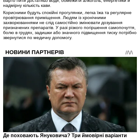
Варто пити достатньо води, обмежити алкоголь, енергетики й
надмірну кількість кави.
Корисними будуть спокійні прогулянки, легка їжа та регулярне
провітрювання приміщення. Людям із хронічними
захворюваннями не слід самостійно змінювати дозування
призначених препаратів. У разі різкого погіршення самопочуття,
болю в грудях, задишки або значного підвищення тиску потрібно
звернутися по медичну допомогу.