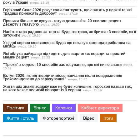
року в Україні
вчера, 18:15
Горіховий Спас 2026 року: коли святкують, що святять у церкві та які
традиції приносять добробут
вчера, 17:16
Пряники більше не купую - готую домашні за 20 хвилин: рецепт
десерту з глазур’ю
вчера, 16:50
Навіть стара радянська тертка буде гострою, як бритва: 3 способи, як її
заточити
вчера, 16:36
У ці дні серпня клювання не буде: що показує календар риболова на
місяць
вчера, 16:16
Які яблука найкраще підходять для шарлотки: поради та простий
мамин рецепт
вчера, 15:53
"Трюки" з содою: 10 способів застосування, про які ви не знали
вчера,
15:37
Вступ-2026: як підтвердити місце навчання після повідомлення
"рекомендовано до зарахування"
вчера, 15:27
Життя цих знаків зодіаку вже не буде колишнім: гороскоп назвав тих,
на кого чекає великий поворот із 8 серпня
вчера, 15:16
Політика
Бізнес
Колонки
Кабінет директора
Життя і стиль
Фоторепортажі
Відео
Ітоги