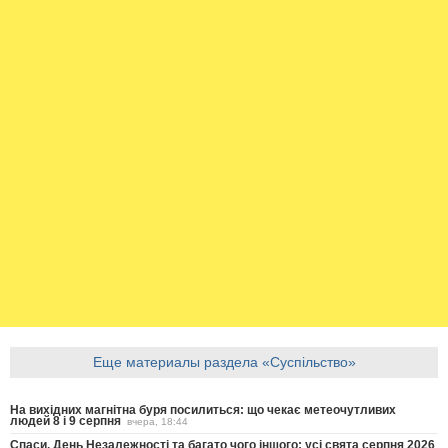
Еще материалы раздела «Суспільство»
На вихідних магнітна буря посилиться: що чекає метеочутливих
людей 8 і 9 серпня
вчера, 18:44
Спаси, День Незалежності та багато чого іншого: усі свята серпня 2026