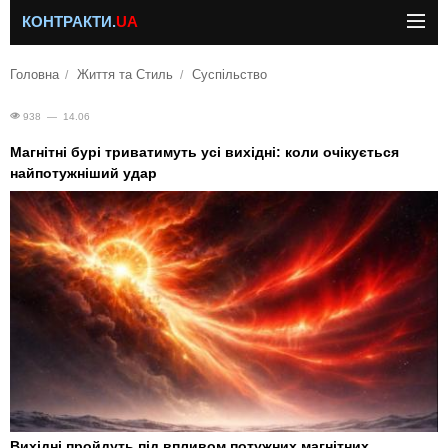
КОНТРАКТИ.
UA
Головна
Життя та Стиль
Суспільство
938 — 14.06
Магнітні бурі триватимуть усі вихідні: коли очікується
найпотужніший удар
Вихідні пройдуть під впливом потужних магнітних