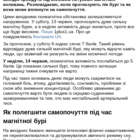
коливань. Розповідаємо, коли прогнозують пік бурі та як
вона може вплинути на самопочуття.
Цими вихідними геомагнітна обстановка залишатиметься
напруженою. У суботу, 13 червня, прогнозують дуже сильну
магнітну бурю, а в неділю активність дещо знизиться, проте все
ще буде високою.
Пише
1plus1.ua. Про це
повідомляють
Контракти.UA
.
За прогнозом, у суботу К-індекс сягне 7 балів. Такий рівень
відповідає дуже сильній магнітній бурі, яку можуть відчути навіть
люди, що зазвичай не реагують на зміни космічної погоди.
У неділю, 14 червня,
геомагнітна активність послабиться до 5
балів. Це показник сильної бурі, тому повного затишшя
наприкінці тижня очікувати не варто.
Під час таких коливань деякі люди можуть скаржитися на
головний біль, втому, дратівливість, сонливість, проблеми зі
сном або зниження концентрації. Особливо уважними до
самопочуття варто бути людям із серцево-судинними
захворюваннями та тим, хто має нестабільний артеріальний
тиск.
Як полегшити самопочуття під час
магнітної бурі
На вихідних бажано зменшити інтенсивні фізичні навантаження,
не перевтомлюватися та дотримуватися звичного режиму сну.