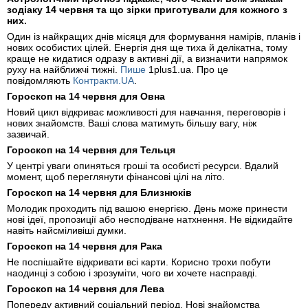
зодіаку 14 червня та що зірки приготували для кожного з
них.
Один із найкращих днів місяця для формування намірів, планів і
нових особистих цілей. Енергія дня ще тиха й делікатна, тому
краще не кидатися одразу в активні дії, а визначити напрямок
руху на найближчі тижні.
Пише
1plus1.ua. Про це
повідомляють
Контракти.UA
.
Гороскоп на 14 червня для Овна
Новий цикл відкриває можливості для навчання, переговорів і
нових знайомств. Ваші слова матимуть більшу вагу, ніж
зазвичай.
Гороскоп на 14 червня для Тельця
У центрі уваги опиняться гроші та особисті ресурси. Вдалий
момент, щоб переглянути фінансові цілі на літо.
Гороскоп на 14 червня для Близнюків
Молодик проходить під вашою енергією. День може принести
нові ідеї, пропозиції або несподіване натхнення. Не відкидайте
навіть найсміливіші думки.
Гороскоп на 14 червня для Рака
Не поспішайте відкривати всі карти. Корисно трохи побути
наодинці з собою і зрозуміти, чого ви хочете насправді.
Гороскоп на 14 червня для Лева
Попереду активний соціальний період. Нові знайомства