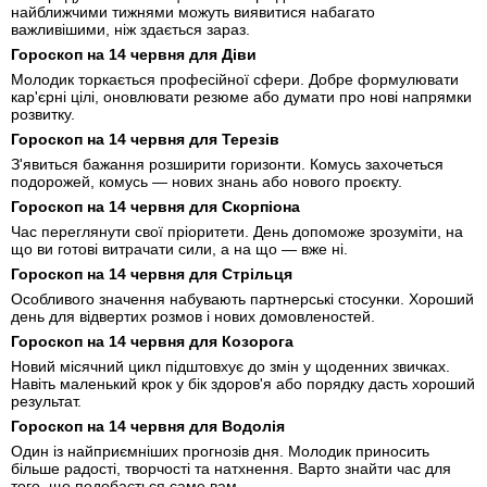
найближчими тижнями можуть виявитися набагато
важливішими, ніж здається зараз.
Гороскоп на 14 червня для Діви
Молодик торкається професійної сфери. Добре формулювати
кар'єрні цілі, оновлювати резюме або думати про нові напрямки
розвитку.
Гороскоп на 14 червня для Терезів
З'явиться бажання розширити горизонти. Комусь захочеться
подорожей, комусь — нових знань або нового проєкту.
Гороскоп на 14 червня для Скорпіона
Час переглянути свої пріоритети. День допоможе зрозуміти, на
що ви готові витрачати сили, а на що — вже ні.
Гороскоп на 14 червня для Стрільця
Особливого значення набувають партнерські стосунки. Хороший
день для відвертих розмов і нових домовленостей.
Гороскоп на 14 червня для Козорога
Новий місячний цикл підштовхує до змін у щоденних звичках.
Навіть маленький крок у бік здоров'я або порядку дасть хороший
результат.
Гороскоп на 14 червня для Водолія
Один із найприємніших прогнозів дня. Молодик приносить
більше радості, творчості та натхнення. Варто знайти час для
того, що подобається саме вам.