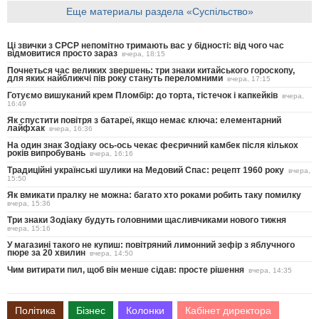
Еще материалы раздела «Суспільство»
Ці звички з СРСР непомітно тримають вас у бідності: від чого час
відмовитися просто зараз
вчера, 18:15
Почнеться час великих звершень: три знаки китайського гороскопу,
для яких найближчі пів року стануть переломними
вчера, 17:15
Готуємо вишуканий крем Пломбір: до торта, тістечок і капкейків
вчера,
16:49
Як спустити повітря з батареї, якщо немає ключа: елементарний
лайфхак
вчера, 16:36
На один знак Зодіаку ось-ось чекає феєричний камбек після кількох
років випробувань
вчера, 16:16
Традиційні українські шулики на Медовий Спас: рецепт 1960 року
вчера,
15:50
Як вмикати пралку не можна: багато хто роками робить таку помилку
вчера, 15:36
Три знаки Зодіаку будуть головними щасливчиками нового тижня
вчера, 15:16
У магазині такого не купиш: повітряний лимонний зефір з яблучного
пюре за 20 хвилин
вчера, 14:50
Чим витирати пил, щоб він менше сідав: просте рішення
вчера, 14:35
Політика
Бізнес
Колонки
Кабінет директора