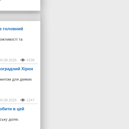
ує головний
можливості та
05.08.2026
4336
троградний Хірон
ментом для деяких
05.08.2026
1247
обити в цей
дську долю.