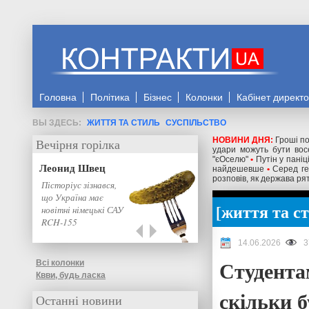
Головна
Політика
Бізнес
Колонки
Кабінет директ
ЖИТТЯ ТА СТИЛЬ
СУСПІЛЬСТВО
НОВИНИ ДНЯ:
Гроші по
Вечірня горілка
удари можуть бути восе
"єОселю"
•
Путін у паніц
Леонид Швец
найдешевше
•
Серед ге
розповів, як держава рят
Пісторіус зізнався,
що Україна має
життя та с
новітні німецькі САУ
RCH-155
14.06.2026
3
Студентам
Всі колонки
Квви, будь ласка
скільки 
Останні новини