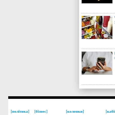
політика
бізнес
колонки
кабі