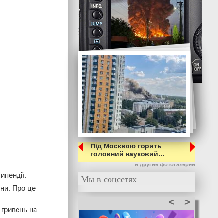
Під Москвою горить
головний науковий…
и другие фотогалереи
ипендії.
Мы в соцсетях
їни. Про це
<
>
 гривень на