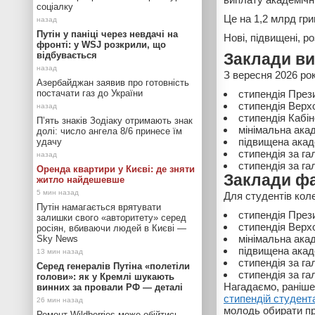
соціалку
Це на 1,2 млрд гри
Путін у паніці через невдачі на
Нові, підвищені, р
фронті: у WSJ розкрили, що
відбувається
Заклади ви
З вересня 2026 рок
Азербайджан заявив про готовність
постачати газ до України
стипендія Прези
стипендія Верхо
стипендія Кабін
П’ять знаків Зодіаку отримають знак
мінімальна акад
долі: число ангела 8/6 принесе їм
підвищена акаде
удачу
стипендія за га
стипендія за га
Оренда квартири у Києві: де зняти
Заклади фа
житло найдешевше
Для студентів кол
Путін намагається врятувати
стипендія Прези
залишки свого «авторитету» серед
стипендія Верхо
росіян, вбиваючи людей в Києві —
мінімальна акад
Sky News
підвищена акаде
стипендія за га
Серед генералів Путіна «полетіли
стипендія за га
голови»: як у Кремлі шукають
Нагадаємо, раніш
винних за провали РФ — деталі
стипендій студент
молодь обирати пр
Ремонт Wildberries може обійтись