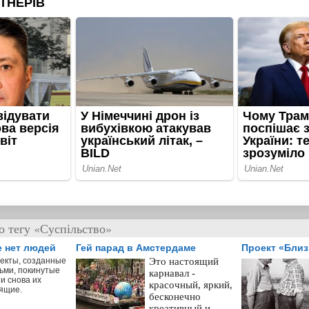
о тегу «Суспільство»
е нет людей
Гей парад в Амстердаме
Проект «Бли
екты, созданные
Это настоящий
ьми, покинутые
карнавал -
и снова их
красочный, яркий,
ящие.
бесконечно
креативный и