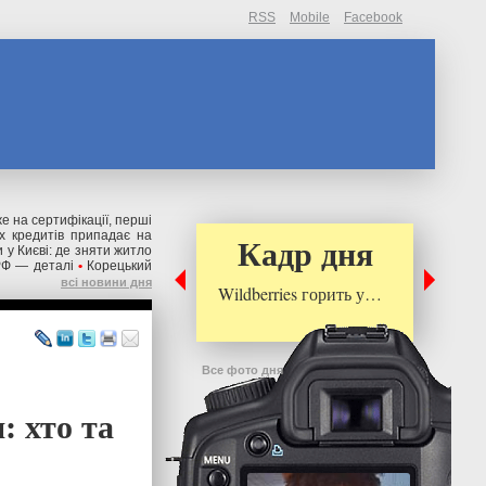
RSS
Mobile
Facebook
же на сертифікації, перші
их кредитів припадає на
Кадр дня
 у Києві: де зняти житло
РФ — деталі
•
Корецький
всі новини дня
Wildberries горить у…
Все фото дня
: хто та