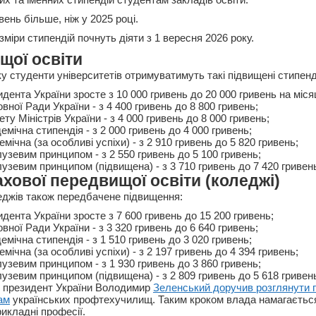
вень більше, ніж у 2025 році.
озміри стипендій почнуть діяти з 1 вересня 2026 року.
щої освіти
у студенти університетів отримуватимуть такі підвищені стипенді
дента України зросте з 10 000 гривень до 20 000 гривень на міся
вної Ради України - з 4 400 гривень до 8 800 гривень;
ету Міністрів України - з 4 000 гривень до 8 000 гривень;
емічна стипендія - з 2 000 гривень до 4 000 гривень;
мічна (за особливі успіхи) - з 2 910 гривень до 5 820 гривень;
лузевим принципом - з 2 550 гривень до 5 100 гривень;
лузевим принципом (підвищена) - з 3 710 гривень до 7 420 гривен
хової передвищої освіти (коледжі)
еджів також передбачене підвищення:
дента України зросте з 7 600 гривень до 15 200 гривень;
вної Ради України - з 3 320 гривень до 6 640 гривень;
емічна стипендія - з 1 510 гривень до 3 020 гривень;
мічна (за особливі успіхи) - з 2 197 гривень до 4 394 гривень;
лузевим принципом - з 1 930 гривень до 3 860 гривень;
лузевим принципом (підвищена) - з 2 809 гривень до 5 618 гривен
е президент України Володимир
Зеленський доручив розглянути 
ам
українських профтехучилищ. Таким кроком влада намагаєтьс
икладні професії.