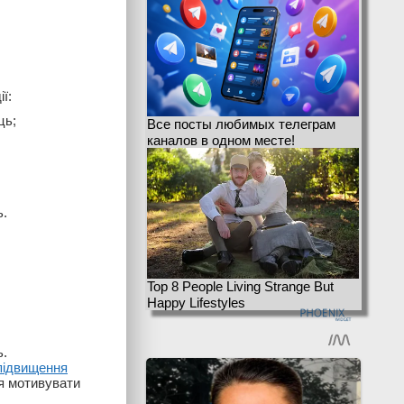
ї:
ць;
Все посты любимых телеграм
каналов в одном месте!
ь.
Top 8 People Living Strange But
Happy Lifestyles
ь.
підвищення
я мотивувати