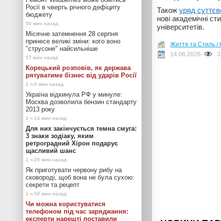
Росії в чверть річного дефіциту
Також
уряд суттєв
бюджету
нові академічні ст
університетів.
Місячне затемнення 28 серпня
принесе великі зміни: кого воно
Життя та Стиль / 
"струсоне" найсильніше
14.06.2026
3
Корецький розповів, як держава
рятуватиме бізнес від ударів Росії
Україна відкинула РФ у минуле:
Москва дозволила бензин стандарту
2013 року
Для них закінчується темна смуга:
3 знаки зодіаку, яким
ретроградний Хірон подарує
щасливий шанс
Як приготувати червону рибу на
сковороді, щоб вона не була сухою:
секрети та рецепт
Чи можна користуватися
телефоном під час заряджання:
експерти нарешті поставили