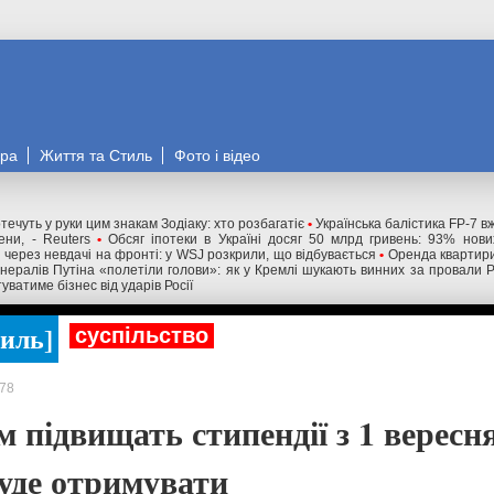
ора
Життя та Стиль
Фото і відео
течуть у руки цим знакам Зодіаку: хто розбагатіє
•
Українська балістика FP-7 в
ни, - Reuters
•
Обсяг іпотеки в Україні досяг 50 млрд гривень: 93% нов
і через невдачі на фронті: у WSJ розкрили, що відбувається
•
Оренда квартири
нералів Путіна «полетіли голови»: як у Кремлі шукають винних за провали 
уватиме бізнес від ударів Росії
тиль
суспільство
78
 підвищать стипендії з 1 вересня
буде отримувати