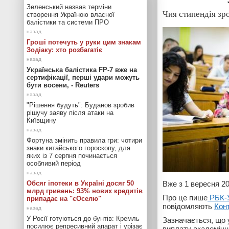
Зеленський назвав терміни
Чия стипендія зр
створення Україною власної
балістики та системи ПРО
Гроші потечуть у руки цим знакам
Зодіаку: хто розбагатіє
Українська балістика FP-7 вже на
сертифікації, перші удари можуть
бути восени, - Reuters
"Рішення будуть": Буданов зробив
рішучу заяву після атаки на
Київщину
Фортуна змінить правила гри: чотири
знаки китайського гороскопу, для
яких із 7 серпня починається
особливий період
Обсяг іпотеки в Україні досяг 50
Вже з 1 вересня 20
млрд гривень: 93% нових кредитів
Про це пише
РБК-У
припадає на "єОселю"
повідомляють
Кон
У Росії готуються до бунтів: Кремль
Зазначається, що 
посилює репресивний апарат і урізає
виплату академічни