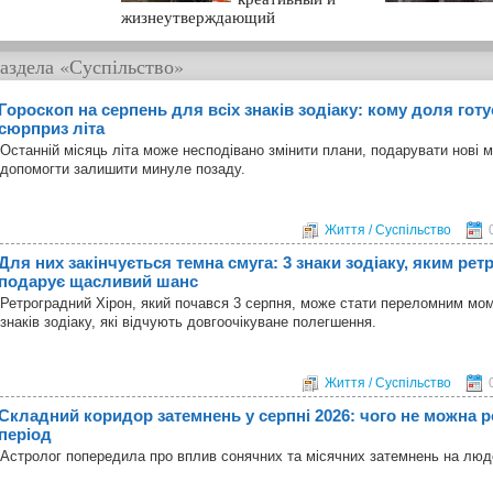
жизнеутверждающий
аздела
«Суспільство»
Гороскоп на серпень для всіх знаків зодіаку: кому доля гот
сюрприз літа
Останній місяць літа може несподівано змінити плани, подарувати нові 
допомогти залишити минуле позаду.
Життя / Суспільство
Для них закінчується темна смуга: 3 знаки зодіаку, яким ре
подарує щасливий шанс
Ретроградний Хірон, який почався 3 серпня, може стати переломним мо
знаків зодіаку, які відчують довгоочікуване полегшення.
Життя / Суспільство
Складний коридор затемнень у серпні 2026: чого не можна р
період
Астролог попередила про вплив сонячних та місячних затемнень на лю