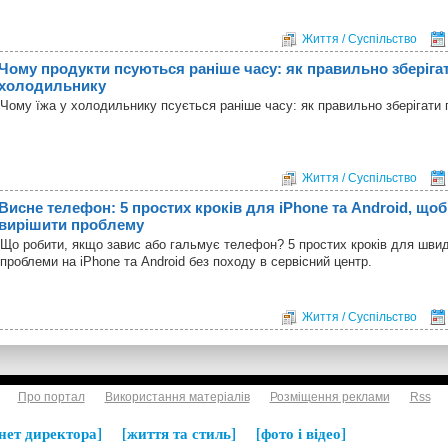
Життя / Суспільство
Чому продукти псуються раніше часу: як правильно зберігат
холодильнику
Чому їжа у холодильнику псується раніше часу: як правильно зберігати 
Життя / Суспільство
Висне телефон: 5 простих кроків для iPhone та Android, що
вирішити проблему
Що робити, якщо завис або гальмує телефон? 5 простих кроків для шви
проблеми на iPhone та Android без походу в сервісний центр.
Життя / Суспільство
Про портал
Використання матеріалів
Розміщення реклами
Rss
нет директора
життя та стиль
фото і відео