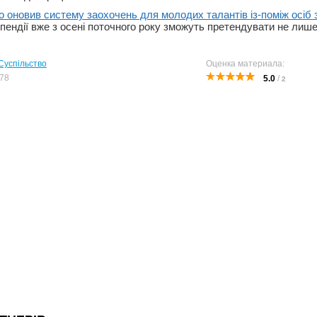
о оновив систему заохочень для молодих талантів із-поміж осіб з
ипендії вже з осені поточного року зможуть претендувати не лиш
Суспільство
Оценка материала:
78
5.0
/
2