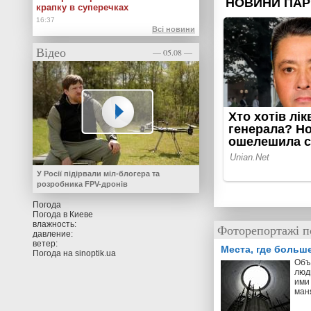
крапку в суперечках
Всі новини
Відео
— 05.08 —
У Росії підірвали міл-блогера та
розробника FPV-дронів
Погода
Погода в
Киеве
влажность:
Фоторепортажі п
давление:
ветер:
Места, где больш
Погода на
sinoptik.ua
Объ
люд
ими 
ман