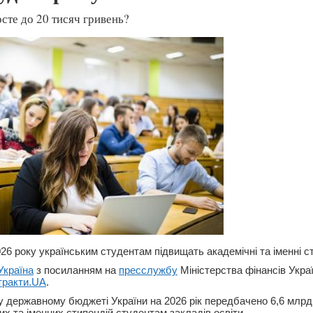
осте до 20 тисяч гривень?
26 року українським студентам підвищать академічні та іменні ст
країна
з посиланням на
пресслужбу
Міністерства фінансів Укра
тракти.UA
.
у державному бюджеті України на 2026 рік передбачено 6,6 млрд
х та іменних стипендій студентам закладів освіти.