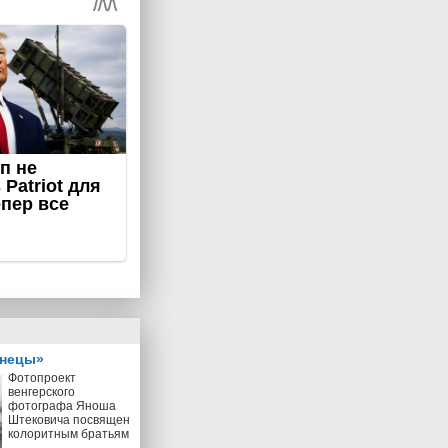
знецы»
Фотопроект
венгерского
фотографа Яноша
Штековича посвящен
колоритным братьям