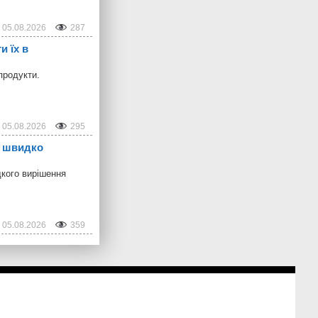
05.08.2026
287
и їх в
продукти.
05.08.2026
295
б швидко
дкого вирішення
05.08.2026
359