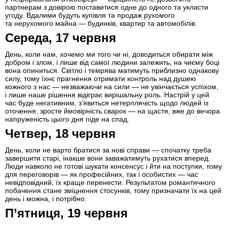
партнерам з довірою поставитися одне до одного та укласти
угоду. Вдалими будуть купівля та продаж рухомого
та нерухомого майна — будинків, квартир та автомобілів.
Середа, 17 червня
День, коли нам, хочемо ми того чи ні, доводиться обирати між
добром і злом, і лише від самої людини залежить, на чиєму боці
вона опиниться. Світло і темрява матимуть приблизно однакову
силу, тому їхнє прагнення отримати контроль над душею
кожного з нас — незважаючи на сили — не увінчається успіхом,
і лише наше рішення відіграє вирішальну роль. Настрій у цей
час буде негативним, з’явиться нетерплячість щодо людей із
оточення, зросте ймовірність сварок — на щастя, вже до вечора
напруженість цього дня піде на спад.
Четвер, 18 червня
День, коли не варто братися за нові справи — спочатку треба
завершити старі, інакше вони заважатимуть рухатися вперед.
Люди навколо не готові шукати консенсус і йти на поступки, тому
для переговорів — як професійних, так і особистих — час
невідповідний, їх краще перенести. Результатом романтичного
побачення стане зміцнення стосунків, тому призначати їх на цей
день і можна, і потрібно.
П’ятниця, 19 червня