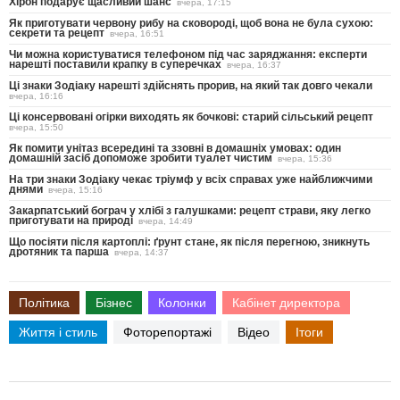
Хірон подарує щасливий шанс
вчера, 17:15
Як приготувати червону рибу на сковороді, щоб вона не була сухою:
секрети та рецепт
вчера, 16:51
Чи можна користуватися телефоном під час заряджання: експерти
нарешті поставили крапку в суперечках
вчера, 16:37
Ці знаки Зодіаку нарешті здійснять прорив, на який так довго чекали
вчера, 16:16
Ці консервовані огірки виходять як бочкові: старий сільський рецепт
вчера, 15:50
Як помити унітаз всередині та ззовні в домашніх умовах: один
домашній засіб допоможе зробити туалет чистим
вчера, 15:36
На три знаки Зодіаку чекає тріумф у всіх справах уже найближчими
днями
вчера, 15:16
Закарпатський бограч у хлібі з галушками: рецепт страви, яку легко
приготувати на природі
вчера, 14:49
Що посіяти після картоплі: ґрунт стане, як після перегною, зникнуть
дротяник та парша
вчера, 14:37
Політика
Бізнес
Колонки
Кабінет директора
Життя і стиль
Фоторепортажі
Відео
Ітоги