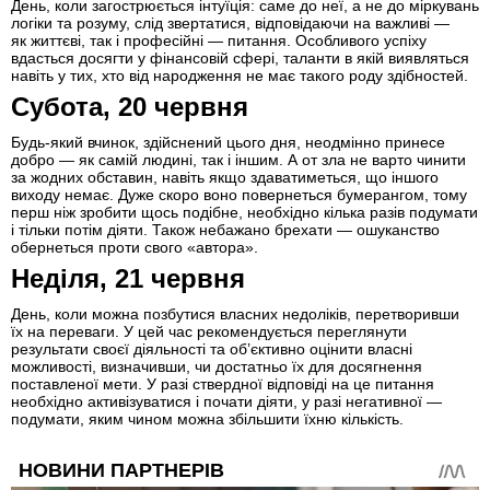
День, коли загострюється інтуїція: саме до неї, а не до міркувань
логіки та розуму, слід звертатися, відповідаючи на важливі —
як життєві, так і професійні — питання. Особливого успіху
вдасться досягти у фінансовій сфері, таланти в якій виявляться
навіть у тих, хто від народження не має такого роду здібностей.
Субота, 20 червня
Будь-який вчинок, здійснений цього дня, неодмінно принесе
добро — як самій людині, так і іншим. А от зла не варто чинити
за жодних обставин, навіть якщо здаватиметься, що іншого
виходу немає. Дуже скоро воно повернеться бумерангом, тому
перш ніж зробити щось подібне, необхідно кілька разів подумати
і тільки потім діяти. Також небажано брехати — ошуканство
обернеться проти свого «автора».
Неділя, 21 червня
День, коли можна позбутися власних недоліків, перетворивши
їх на переваги. У цей час рекомендується переглянути
результати своєї діяльності та об’єктивно оцінити власні
можливості, визначивши, чи достатньо їх для досягнення
поставленої мети. У разі ствердної відповіді на це питання
необхідно активізуватися і почати діяти, у разі негативної —
подумати, яким чином можна збільшити їхню кількість.