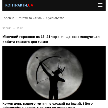
КОНТРАКТИ.
UA
Головна
Життя та Стиль
Суспільство
2783 — 15.06
Місячний гороскоп на 15–21 червня: що рекомендується
робити кожного дня тижня
Кожен день нашого життя не схожий на інший, і його
унікальність значною мірою визначається