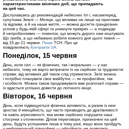
характеристиками місячних доб, що припадають
на цей час.
Дослухавшись до рекомендацій небесних тіл і, насамперед,
супутника Землі — Місяця, що впливає не лише на припливи
та відливи, а й на наше життя, — можна досягти грандіозних
успіхів у будь-якій сфері та уникнути прикрих — а подекуди
й непробачливих — помилок, що можуть дорого нам коштувати.
Що треба, а що небажано робити кожного дня цього тижня —
від 15 до 21 червня.
Пише
ТСН. Про це
повідомляють
Контракти.UA
.
Понеділок, 15 червня
День, коли сил — як фізичних, так і моральних — у нас
небагато, тому не варто витрачати їх на серйозні та трудомісткі
справи; від активних дій також слід утриматися. Зате можна
і потрібно планувати своє майбутнє — як професійне, так
і особисте. Можна також продовжувати вже розпочаті справи —
їх вдасться успішно довести до логічного кінця.
Вівторок, 16 червня
День, коли підвищується фізична активність, а разом із нею
зростає й емоційність, що часто призводить до дратівливості
та навіть агресивності, яка може серйозно порушити наші
стосунки з оточенням. Ділові переговори, призначені на цей
день, будуть успішними лише в тому разі, якщо вони пройдуть
у неформальній атмосфері — офіційність не дозволить