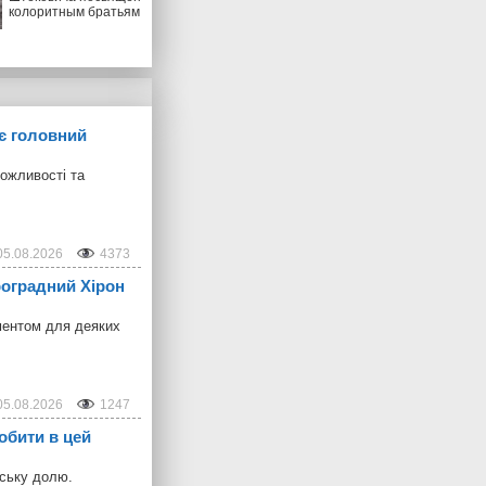
колоритным братьям
ує головний
можливості та
05.08.2026
4373
троградний Хірон
ментом для деяких
05.08.2026
1247
обити в цей
дську долю.