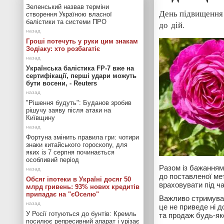
Зеленський назвав терміни
День підвищення 
створення Україною власної
балістики та системи ПРО
до дій.
Гроші потечуть у руки цим знакам
Зодіаку: хто розбагатіє
Українська балістика FP-7 вже на
сертифікації, перші удари можуть
бути восени, - Reuters
"Рішення будуть": Буданов зробив
рішучу заяву після атаки на
Київщину
Фортуна змінить правила гри: чотири
знаки китайського гороскопу, для
яких із 7 серпня починається
особливий період
Разом із бажанням 
до поставленої ме
Обсяг іпотеки в Україні досяг 50
враховувати під ч
млрд гривень: 93% нових кредитів
припадає на "єОселю"
Важливо стримуват
це не приведе ні д
У Росії готуються до бунтів: Кремль
та продаж будь-як
посилює репресивний апарат і урізає