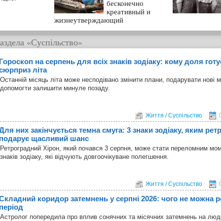
бесконечно
креативный и
жизнеутверждающий
аздела
«Суспільство»
Гороскоп на серпень для всіх знаків зодіаку: кому доля гот
сюрприз літа
Останній місяць літа може несподівано змінити плани, подарувати нові 
допомогти залишити минуле позаду.
Життя / Суспільство
Для них закінчується темна смуга: 3 знаки зодіаку, яким ре
подарує щасливий шанс
Ретроградний Хірон, який почався 3 серпня, може стати переломним мо
знаків зодіаку, які відчують довгоочікуване полегшення.
Життя / Суспільство
Складний коридор затемнень у серпні 2026: чого не можна р
період
Астролог попередила про вплив сонячних та місячних затемнень на лю