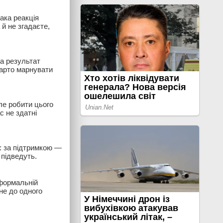
ака реакція
 й не згадаєте,
 а результат
варто марнувати
ле робити цього
с не здатні
: за підтримкою —
 підведуть.
еформальній
не до одного