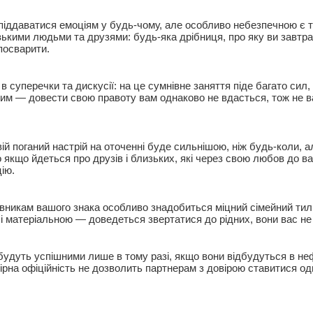
 піддаватися емоціям у будь-чому, але особливо небезпечною є т
зькими людьми та друзями: будь-яка дрібниця, про яку ви завтра
посварити.
в суперечки та дискусії: на це сумнівне заняття піде багато сил,
им — довести свою правоту вам однаково не вдасться, тож не 
ій поганий настрій на оточенні буде сильнішою, ніж будь-коли, а
 якщо йдеться про друзів і близьких, які через свою любов до ва
ію.
вникам вашого знака особливо знадобиться міцний сімейний тил
 і матеріальною — доведеться звертатися до рідних, вони вас не
 будуть успішними лише в тому разі, якщо вони відбудуться в н
рна офіційність не дозволить партнерам з довірою ставитися од