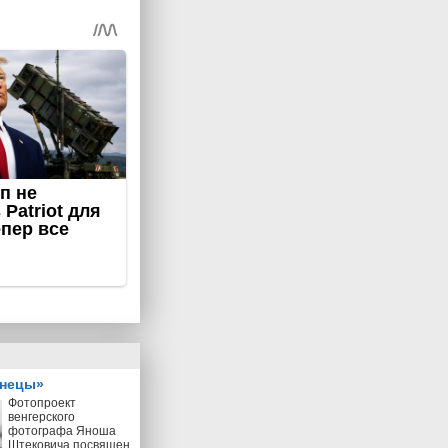
знецы»
Фотопроект
венгерского
фотографа Яноша
Штековича посвящен