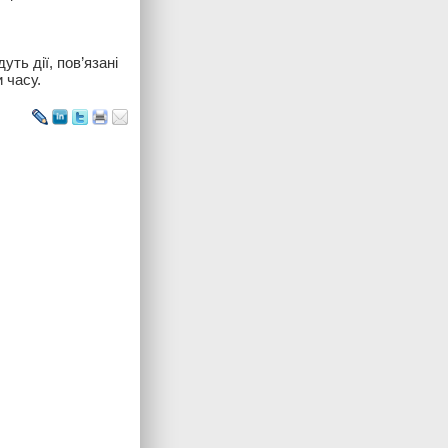
ть дії, пов’язані
 часу.