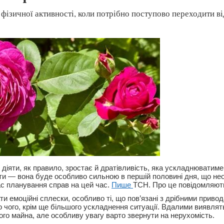
фізичної активності, коли потрібно поступово переходити від
діяти, як правило, зростає й дратівливість, яка ускладнюватиме
ти — вона буде особливо сильною в першій половині дня, що не
ас планування справ на цей час.
Пише
ТСН. Про це повідомляю
и емоційні сплески, особливо ті, що пов’язані з дрібними прив
о чого, крім ще більшого ускладнення ситуації. Вдалими виявлят
ого майна, але особливу увагу варто звернути на нерухомість.