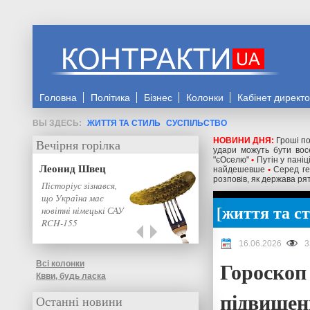
Головна
Політика
Бізнес
Колонки
Кабінет директ
ЖИТТЯ ТА СТИЛЬ
СУСПІЛЬСТВО
НОВИНИ ДНЯ:
Гроші по
Вечірня горілка
удари можуть бути восе
"єОселю"
•
Путін у паніц
Леонид Швец
найдешевше
•
Серед ге
розповів, як держава рят
Пісторіус зізнався,
що Україна має
життя та с
новітні німецькі САУ
RCH-155
16.06.2026
3
Гороскоп 
Всі колонки
Квви, будь ласка
підвищен
Останні новини