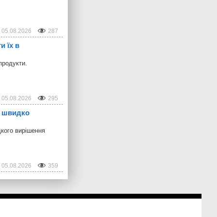
05.08.2026
287
и їх в
продукти.
05.08.2026
295
б швидко
дкого вирішення
05.08.2026
359