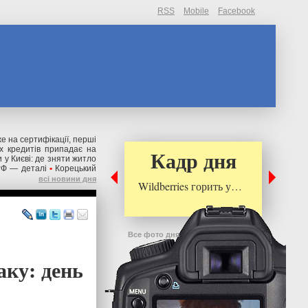
RSS
Mobile
Facebook
же на сертифікації, перші
их кредитів припадає на
Кадр дня
 у Києві: де зняти житло
РФ — деталі
•
Корецький
всі новини дня
Wildberries горить у…
Все фото дня
аку: день