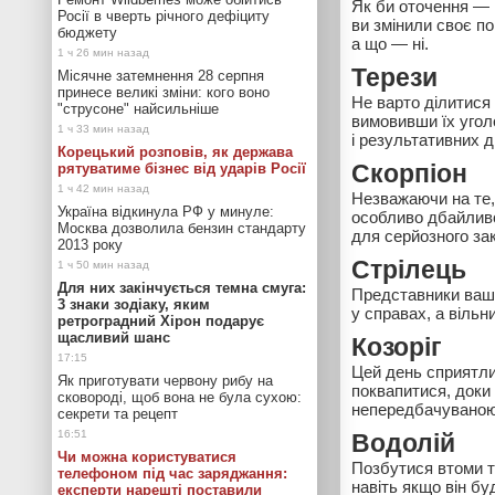
Як би оточення — 
Росії в чверть річного дефіциту
ви змінили своє п
бюджету
а що — ні.
Терези
Місячне затемнення 28 серпня
принесе великі зміни: кого воно
Не варто ділитися
"струсоне" найсильніше
вимовивши їх уголо
і результативних д
Корецький розповів, як держава
рятуватиме бізнес від ударів Росії
Скорпіон
Незважаючи на те,
Україна відкинула РФ у минуле:
особливо дбайливо
Москва дозволила бензин стандарту
для серйозного зак
2013 року
Стрілець
Для них закінчується темна смуга:
Представники вашог
3 знаки зодіаку, яким
у справах, а вільн
ретроградний Хірон подарує
щасливий шанс
Козоріг
Цей день сприятли
Як приготувати червону рибу на
поквапитися, доки
сковороді, щоб вона не була сухою:
непередбачуваною
секрети та рецепт
Водолій
Чи можна користуватися
Позбутися втоми т
телефоном під час заряджання:
навіть якщо він бу
експерти нарешті поставили