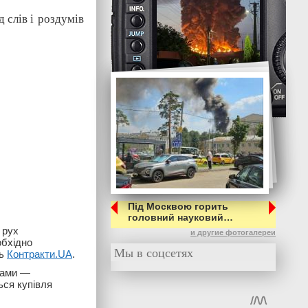
 слів і роздумів
Під Москвою горить
головний науковий…
 рух
и другие фотогалереи
обхідно
Мы в соцсетях
ть
Контракти.UA
.
одами —
ься купівля