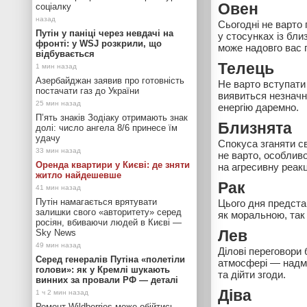
Овен
соціалку
Сьогодні не варто
Путін у паніці через невдачі на
у стосунках із бли
фронті: у WSJ розкрили, що
може надовго вас 
відбувається
Телець
Азербайджан заявив про готовність
Не варто вступати 
постачати газ до України
виявиться незначн
енергію даремно.
П’ять знаків Зодіаку отримають знак
Близнята
долі: число ангела 8/6 принесе їм
удачу
Спокуса зганяти св
не варто, особливо
Оренда квартири у Києві: де зняти
на агресивну реакц
житло найдешевше
Рак
Путін намагається врятувати
Цього дня предста
залишки свого «авторитету» серед
як моральною, так
росіян, вбиваючи людей в Києві —
Sky News
Лев
Ділові переговори
Серед генералів Путіна «полетіли
атмосфері — надмі
голови»: як у Кремлі шукають
та дійти згоди.
винних за провали РФ — деталі
Діва
Ремонт Wildberries може обійтись