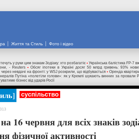
ора
Життя та Стиль
Фото і відео
течуть у руки цим знакам Зодіаку: хто розбагатіє
•
Українська балістика FP-7 в
ни, - Reuters
•
Обсяг іпотеки в Україні досяг 50 млрд гривень: 93% нов
і через невдачі на фронті: у WSJ розкрили, що відбувається
•
Оренда квартири
нералів Путіна «полетіли голови»: як у Кремлі шукають винних за провали 
уватиме бізнес від ударів Росії
тиль
суспільство
313
на 16 червня для всіх знаків зоді
ня фізичної активності