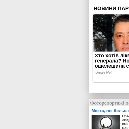
Фоторепортажі п
Места, где больш
Объ
люд
ими 
ман