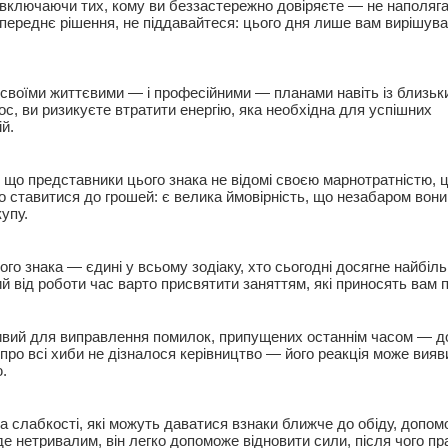
включаючи тих, кому ви беззастережно довіряєте — не наполяга
опереднє рішення, не піддавайтеся: цього дня лише вам вирішува
 своїми життєвими — і професійними — планами навіть із близьк
с, ви ризикуєте втратити енергію, яка необхідна для успішних
ій.
 що представники цього знака не відомі своєю марнотратністю, ц
 ставитися до грошей: є велика ймовірність, що незабаром вон
упу.
о знака — єдині у всьому зодіаку, хто сьогодні досягне найбіль
ий від роботи час варто присвятити заняттям, які приносять вам п
вий для виправлення помилок, припущених останнім часом — до
 про всі хиби не дізналося керівництво — його реакція може вияв
.
а слабкості, які можуть даватися взнаки ближче до обіду, допо
де нетривалим, він легко допоможе відновити сили, після чого п