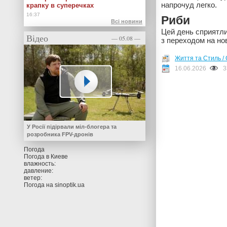
напрочуд легко.
крапку в суперечках
Риби
Всі новини
Цей день сприятлив
Відео
— 05.08 —
з переходом на нов
Життя та Стиль / 
16.06.2026
3
У Росії підірвали міл-блогера та
розробника FPV-дронів
Погода
Погода в
Киеве
влажность:
давление:
ветер:
Погода на
sinoptik.ua