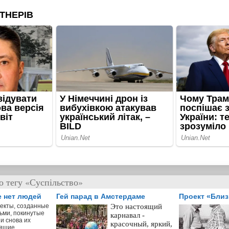
о тегу «Суспільство»
е нет людей
Гей парад в Амстердаме
Проект «Бли
екты, созданные
Это настоящий
ьми, покинутые
карнавал -
и снова их
красочный, яркий,
ящие.