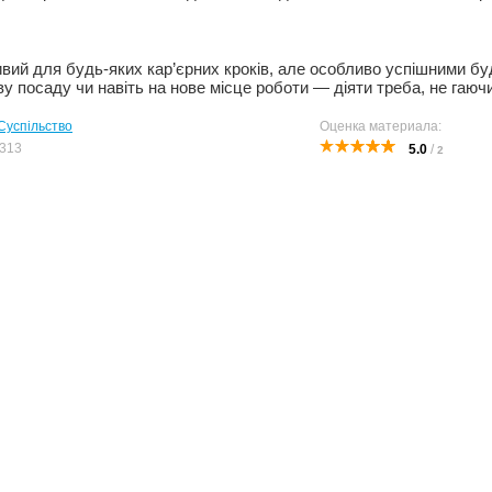
ий для будь-яких кар’єрних кроків, але особливо успішними буду
у посаду чи навіть на нове місце роботи — діяти треба, не гаючи
Суспільство
Оценка материала:
313
5.0
/
2