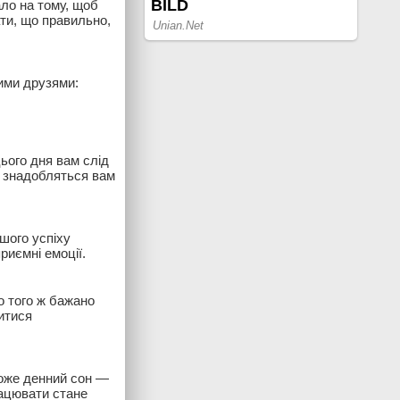
ло на тому, щоб
ти, що правильно,
ими друзями:
ього дня вам слід
и знадобляться вам
шого успіху
риємні емоції.
 того ж бажано
итися
може денний сон —
рацювати стане