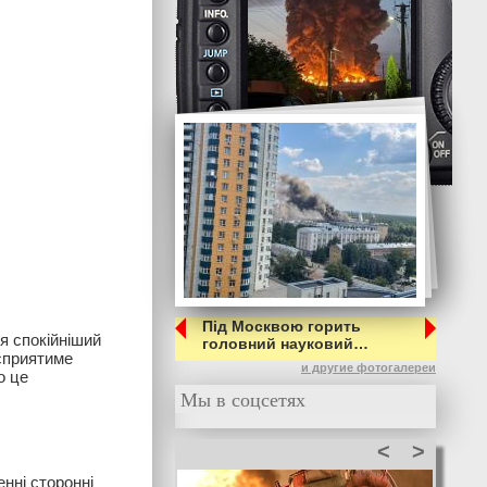
Під Москвою горить
я спокійніший
головний науковий…
 сприятиме
и другие фотогалереи
о це
Мы в соцсетях
<
>
нні сторонні