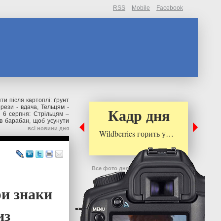
RSS
Mobile
Facebook
ти після картоплі: ґрунт
рези - вдача, Тельцям -
Кадр дня
 6 серпня: Стрільцям –
в барабан, щоб усунути
всі новини дня
Wildberries горить у…
Все фото дня
ри знаки
из