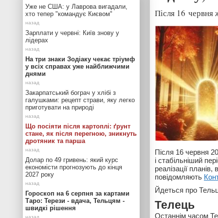
Уже не США: у Лаврова вигадали,
Після 16 червня 
хто тепер "командує Києвом"
Зарплати у червні: Київ знову у
лідерах
На три знаки Зодіаку чекає тріумф
у всіх справах уже найближчими
днями
Закарпатський бограч у хлібі з
галушками: рецепт страви, яку легко
приготувати на природі
Що посіяти після картоплі: ґрунт
стане, як після перегною, зникнуть
дротяник та парша
Після 16 червня 20
Долар по 49 гривень: який курс
і стабільніший пер
економісти прогнозують до кінця
реалізації планів,
2027 року
повідомляють
Кон
Йдеться про Тельц
Гороскоп на 6 серпня за картами
Таро: Терези - вдача, Тельцям -
Телець
швидкі рішення
Останнім часом Те