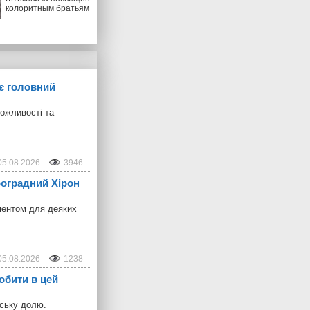
колоритным братьям
ує головний
можливості та
05.08.2026
3946
троградний Хірон
ментом для деяких
05.08.2026
1238
обити в цей
дську долю.