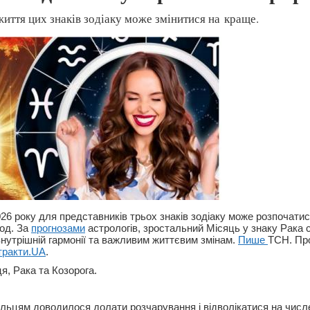
життя цих знаків зодіаку може змінитися на краще.
26 року для представників трьох знаків зодіаку може розпочатис
іод. За
прогнозами
астрологів, зростальний Місяць у знаку Рака
 внутрішній гармонії та важливим життєвим змінам.
Пише
ТСН. Пр
тракти.UA
.
я, Рака та Козорога.
льцям доводилося долати розчарування і відволікатися на числе