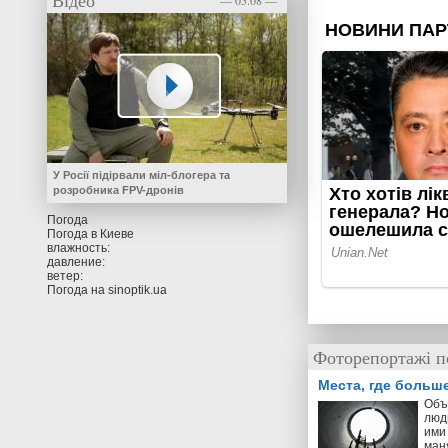
Відео
— 05.08 —
У Росії підірвали міл-блогера та
розробника FPV-дронів
Погода
Погода в
Киеве
влажность:
давление:
ветер:
Погода на
sinoptik.ua
Фоторепортажі п
Места, где больш
Объ
люд
ими 
ман