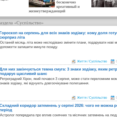
бесконечно
креативный и
жизнеутверждающий
аздела
«Суспільство»
Гороскоп на серпень для всіх знаків зодіаку: кому доля гот
сюрприз літа
Останній місяць літа може несподівано змінити плани, подарувати нові 
допомогти залишити минуле позаду.
Життя / Суспільство
Для них закінчується темна смуга: 3 знаки зодіаку, яким ре
подарує щасливий шанс
Ретроградний Хірон, який почався 3 серпня, може стати переломним мо
знаків зодіаку, які відчують довгоочікуване полегшення.
Життя / Суспільство
Складний коридор затемнень у серпні 2026: чого не можна р
період
Астролог попередила про вплив сонячних та місячних затемнень на лю