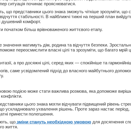
пер ситуація починає прояснюватися.
ь, що представники цього знака зможуть чіткіше зрозуміти, що 
відчуття стабільності. В найближчі тижні на перший план вийдут
і душевний комфорт.
и початком більш врівноваженого життєвого етапу.
е значення матимуть дім, родина та відчуття безпеки. Зросталь
поможе переосмислити власні цілі та зрозуміти, що багато мрій 
тазії, а про досяжні цілі, серед яких — спокійніше та гармонійні
огів, саме усвідомлений підхід до власного майбутнього допомо
у.
човою подією може стати важлива розмова, яка допоможе виріши
 конфлікти.
едставники цього знака могли відчувати підвищений рівень стре
 що ускладнювало ухвалення рішень. Проте зараз настає період, 
здатні принести полегшення.
ють, що
зміни стануть необхідною умовою
для досягнення спо
го життя.