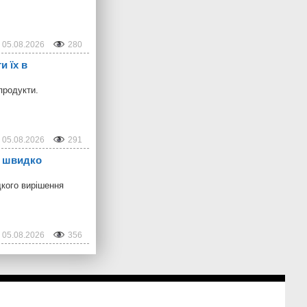
05.08.2026
280
и їх в
продукти.
05.08.2026
291
б швидко
дкого вирішення
05.08.2026
356