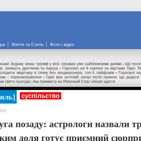
ора
Життя та Стиль
Фото і відео
знаки Зодіаку чекає тріумф у всіх справах уже найближчими днями
•
Що посія
ою, зникнуть дротяник та парша
•
Гороскоп на 6 серпня за картами Таро: Те
олодити квартиру в спеку без кондиціонера: топ-3 лайфгаків
•
Гороскоп на
онам – перенапруження
•
Одяг має затхлий запах після прання: що додати 
не свято сьогодні, яка прикмета на Яблучний Спас обіцяє щастя
тиль
суспільство
364
уга позаду: астрологи назвали т
 яким доля готує приємний сюрпр