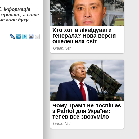
%. Інформація
серйозно, а лише
ме сили духу