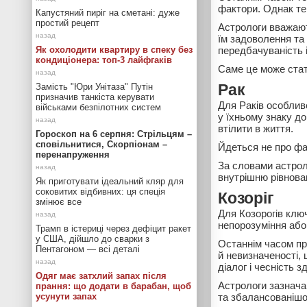
фактори. Однак те
Капустяний пиріг на сметані: дуже
простий рецепт
Астрологи вважают
їм задоволення та 
Як охолодити квартиру в спеку без
передбачуваність 
кондиціонера: топ-3 лайфгаків
Саме це може стат
Замість "Юри Унітаза" Путін
Рак
призначив танкіста керувати
Для Раків особлив
військами безпілотних систем
у їхньому знаку до
втілити в життя.
Гороскоп на 6 серпня: Стрільцям –
сповільнитися, Скорпіонам –
Йдеться не про фан
перенапруження
За словами астрол
внутрішню рівноваг
Як приготувати ідеальний кляр для
соковитих відбивних: ця спеція
Козоріг
змінює все
Для Козорогів клю
непорозуміння або
Трамп в істериці через дефіцит ракет
у США, дійшло до сварки з
Останнім часом пр
Пентагоном — всі деталі
й невизначеності,
діалог і чесність 
Одяг має затхлий запах після
Астрологи зазнача
прання: що додати в барабан, щоб
усунути запах
та збалансованішо