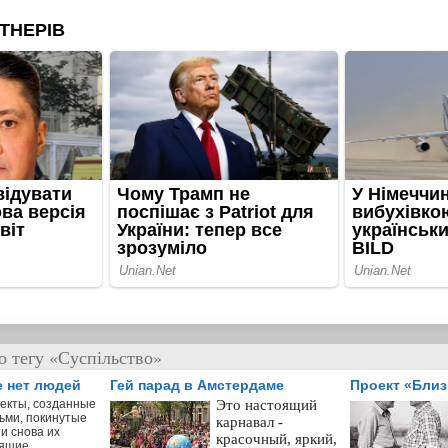
о тегу «Суспільство»
е нет людей
Гей парад в Амстердаме
Проект «Бли
екты, созданные
Это настоящий
ьми, покинутые
карнавал -
и снова их
красочный, яркий,
ящие.