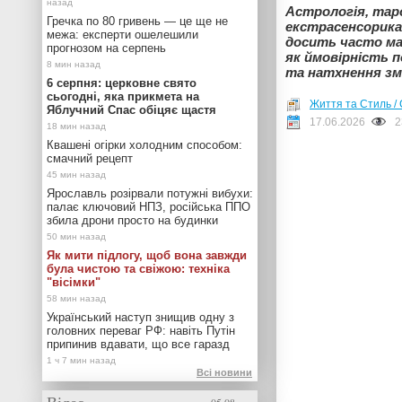
Астрологія, тар
Гречка по 80 гривень — це ще не
екстрасенсорика 
межа: експерти ошелешили
досить часто ма
прогнозом на серпень
як ймовірність 
та натхнення зм
6 серпня: церковне свято
сьогодні, яка прикмета на
Життя та Стиль / 
Яблучний Спас обіцяє щастя
17.06.2026
2
Квашені огірки холодним способом:
смачний рецепт
Ярославль розірвали потужні вибухи:
палає ключовий НПЗ, російська ППО
збила дрони просто на будинки
Як мити підлогу, щоб вона завжди
була чистою та свіжою: техніка
"вісімки"
Український наступ знищив одну з
головних переваг РФ: навіть Путін
припинив вдавати, що все гаразд
Всі новини