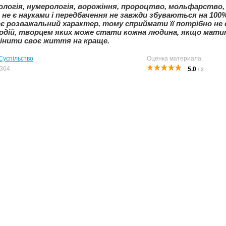
ологія, нумерологія, ворожіння, пророцтво, мольфарство,
не є науками і передбачення не завжди збуваються на 100
є розважальний характер, тому сприймати її потрібно не 
подій, творцем яких може стати кожна людина, якщо мати
інити своє життя на краще.
Суспільство
Оценка материала:
364
5.0
/
2