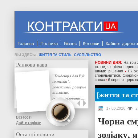
Головна
Політика
Бізнес
Колонки
Кабінет директ
ЖИТТЯ ТА СТИЛЬ
СУСПІЛЬСТВО
НОВИНИ ДНЯ:
На три 
Ранкова кава
стане, як після перегн
швидкі рішення
•
Як ох
"Тенденція для РФ
сповільнитися, Скорпі
запах
•
6 серпня: церков
незмінна".
Зеленський розкрив
життя та с
кількість
нейтралізованих…
17.06.2026
2
Чорна см
Всі гості
Дайте горілки
зодіаку,
Останні новини