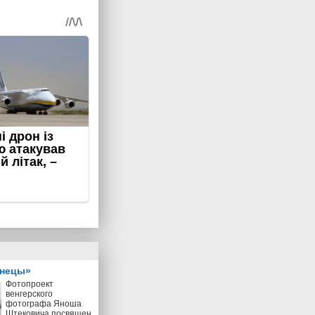
знецы»
Фотопроект
венгерского
фотографа Яноша
Штековича посвящен