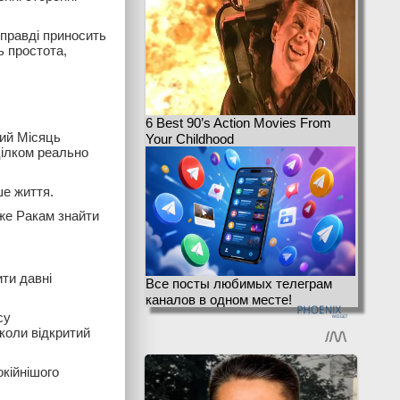
справді приносить
ь простота,
6 Best 90’s Action Movies From
ний Місяць
Your Childhood
цілком реально
ше життя.
же Ракам знайти
ти давні
Все посты любимых телеграм
каналов в одном месте!
су
коли відкритий
кійнішого