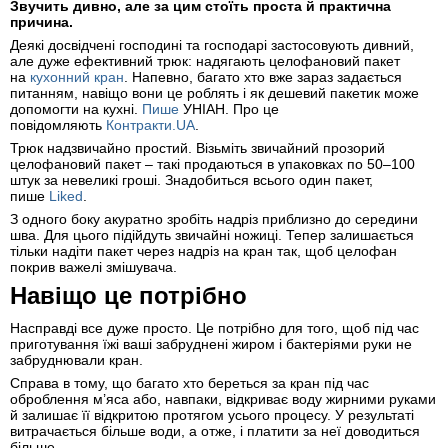
Звучить дивно, але за цим стоїть проста й практична
причина.
Деякі досвідчені господині та господарі застосовують дивний,
але дуже ефективний трюк: надягають целофановий пакет
на
кухонний кран
. Напевно, багато хто вже зараз задається
питанням, навіщо вони це роблять і як дешевий пакетик може
допомогти на кухні.
Пише
УНІАН. Про це
повідомляють
Контракти.UA
.
Трюк надзвичайно простий. Візьміть звичайний прозорий
целофановий пакет – такі продаються в упаковках по 50–100
штук за невеликі гроші. Знадобиться всього один пакет,
пише
Liked
.
З одного боку акуратно зробіть надріз приблизно до середини
шва. Для цього підійдуть звичайні ножиці. Тепер залишається
тільки надіти пакет через надріз на кран так, щоб целофан
покрив важелі змішувача.
Навіщо це потрібно
Насправді все дуже просто. Це потрібно для того, щоб під час
приготування їжі ваші забруднені жиром і бактеріями руки не
забруднювали кран.
Справа в тому, що багато хто береться за кран під час
оброблення м’яса або, навпаки, відкриває воду жирними руками
й залишає її відкритою протягом усього процесу. У результаті
витрачається більше води, а отже, і платити за неї доводиться
більше.