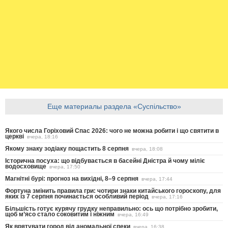
Еще материалы раздела «Суспільство»
Якого числа Горіховий Спас 2026: чого не можна робити і що святити в
церкві
вчера, 18:16
Якому знаку зодіаку пощастить 8 серпня
вчера, 18:08
Історична посуха: що відбувається в басейні Дністра й чому міліє
водосховище
вчера, 17:50
Магнітні бурі: прогноз на вихідні, 8–9 серпня
вчера, 17:44
Фортуна змінить правила гри: чотири знаки китайського гороскопу, для
яких із 7 серпня починається особливий період
вчера, 17:16
Більшість готує курячу грудку неправильно: ось що потрібно зробити,
щоб м’ясо стало соковитим і ніжним
вчера, 16:49
Як врятувати город від аномальної спеки
вчера, 16:38