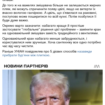
До того ж на важелях змішувача більше не залишається жирних
плям, які можуть спричинити появу цвілі, якщо не витерти їх
вчасно вологою ганчіркою. А цвіль, що з’явилася на раковині,
поступово може поширитися по всій кухні. Потім позбутися її
буде дуже важко.
Окремо варто зазначити: набагато краще й простіше
застосувати "глобальне" рішення цієї проблеми – замінити кран
на одноважільний змішувач замість традиційного з вентилями.
Одноважільний кран набагато менше забруднюється, і
користуватися ним зручніше. Хоча сантехніку все одно потрібно
час від часу чистити.
Раніше УНІАН повідомляв про 5 дієвих способів
назавжди
прибрати бур’яни між плиткою
.