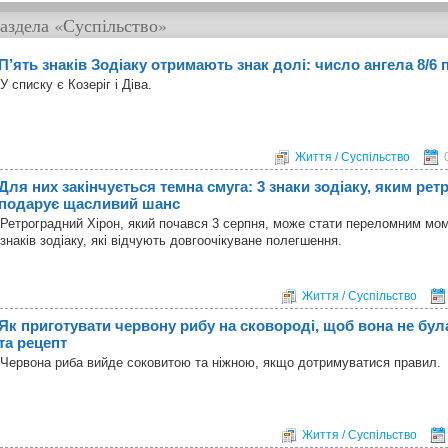
аздела
«Суспільство»
П’ять знаків Зодіаку отримають знак долі: число ангела 8/6 
У списку є Козеріг і Діва.
Життя / Суспільство
Для них закінчується темна смуга: 3 знаки зодіаку, яким ре
подарує щасливий шанс
Ретроградний Хірон, який почався 3 серпня, може стати переломним мо
знаків зодіаку, які відчують довгоочікуване полегшення.
Життя / Суспільство
Як приготувати червону рибу на сковороді, щоб вона не бул
та рецепт
Червона риба вийде соковитою та ніжною, якщо дотримуватися правил.
Життя / Суспільство