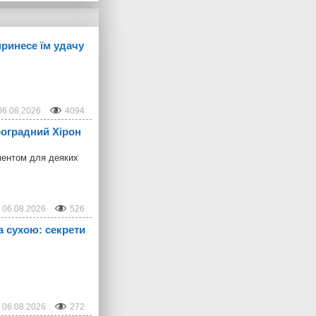
принесе їм удачу
06.08.2026
4094
троградний Хірон
ментом для деяких
06.08.2026
526
а сухою: секрети
06.08.2026
272