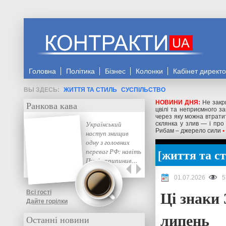
Головна
Політика
Бізнес
Колонки
Кабінет директ
ЖИТТЯ ТА СТИЛЬ
СУСПІЛЬСТВО
НОВИНИ ДНЯ:
Не закр
Ранкова кава
цвілі та неприємного з
через яку можна втрати
Український
склянка у злив — і про
Рибам – джерело сили
•
наступ знищив
одну з головних
життя та с
переваг РФ: навіть
Путін припинив…
01.07.2026
5
Ці знаки
Всі гості
Дайте горілки
липень
Останні новини