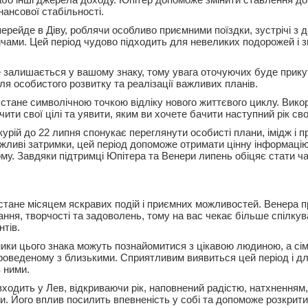
ансової стабільності.
ерейде в Діву, роблячи особливо приємними поїздки, зустрічі з 
ичами. Цей період чудово підходить для невеликих подорожей і з
 залишається у вашому знаку, тому увага оточуючих буде прику
я особистого розвитку та реалізації важливих планів.
стане символічною точкою відліку нового життєвого циклу. Вико
ити свої цілі та уявити, яким ви хочете бачити наступний рік сво
рій до 22 липня спонукає переглянути особисті плани, імідж і пр
ливі затримки, цей період допоможе отримати цінну інформацію,
му. Завдяки підтримці Юпітера та Венери липень обіцяє стати ча
стане місяцем яскравих подій і приємних можливостей. Венера 
ання, творчості та задоволень, тому на вас чекає більше спілкув
тів.
ики цього знака можуть познайомитися з цікавою людиною, а сі
проведеному з близькими. Сприятливим виявиться цей період і дл
 ними.
входить у Лев, відкриваючи рік, наповнений радістю, натхненням
. Його вплив посилить впевненість у собі та допоможе розкрити