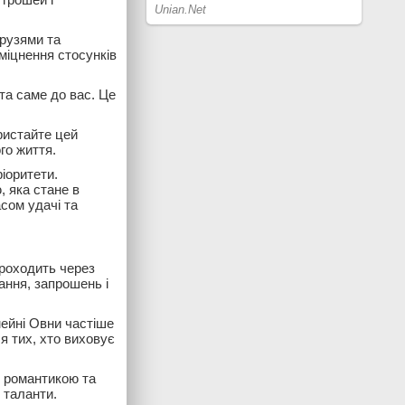
друзями та
міцнення стосунків
та саме до вас. Це
ристайте цей
го життя.
іоритети.
 яка стане в
сом удачі та
проходить через
ання, запрошень і
мейні Овни частіше
я тих, хто виховує
, романтикою та
 таланти.