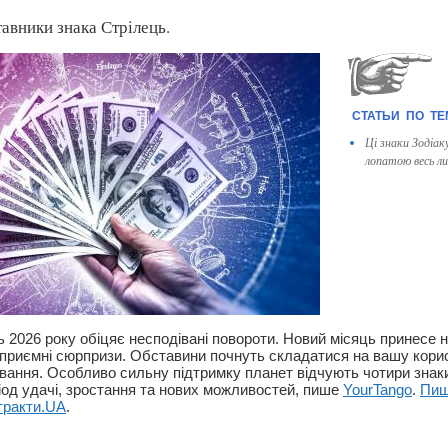
тавники знака Стрілець.
Ці знаки Зодіа
лопатою весь ли
 2026 року обіцяє несподівані повороти. Новий місяць принесе н
 приємні сюрпризи. Обставини почнуть складатися на вашу корис
вання. Особливо сильну підтримку планет відчують чотири знаки
ріод удачі, зростання та нових можливостей, пише
YourTango
.
Пи
тракти.UA
.