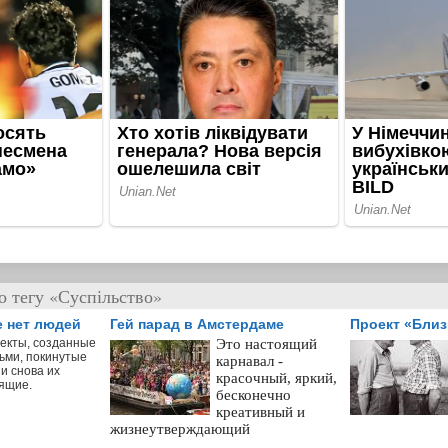
о тегу «Суспільство»
е нет людей
Гей парад в Амстердаме
Проект «Бли
екты, созданные
Это настоящий
ьми, покинутые
карнавал -
и снова их
красочный, яркий,
ящие.
бесконечно
креативный и
жизнеутверждающий