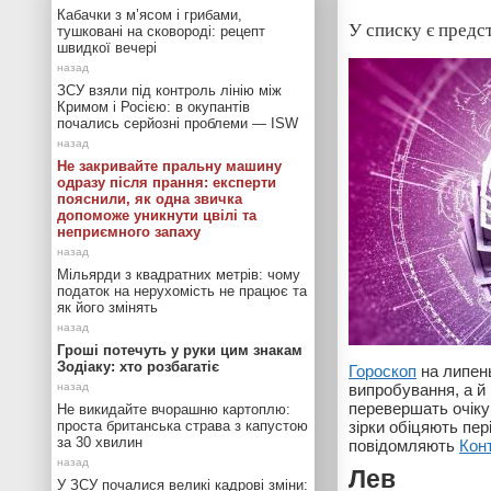
Кабачки з м’ясом і грибами,
У списку є предс
тушковані на сковороді: рецепт
швидкої вечері
ЗСУ взяли під контроль лінію між
Кримом і Росією: в окупантів
почались серйозні проблеми — ISW
Не закривайте пральну машину
одразу після прання: експерти
пояснили, як одна звичка
допоможе уникнути цвілі та
неприємного запаху
Мільярди з квадратних метрів: чому
податок на нерухомість не працює та
як його змінять
Гроші потечуть у руки цим знакам
Зодіаку: хто розбагатіє
Гороскоп
на липень
випробування, а й
перевершать очіку
Не викидайте вчорашню картоплю:
проста британська страва з капустою
зірки обіцяють пе
за 30 хвилин
повідомляють
Кон
Лев
У ЗСУ почалися великі кадрові зміни: