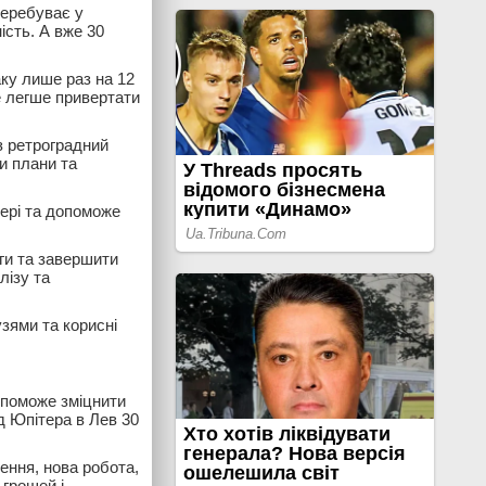
перебуває у
ість. А вже 30
ку лише раз на 12
е легше привертати
з ретроградний
и плани та
фері та допоможе
ги та завершити
лізу та
зями та корисні
опоможе зміцнити
д Юпітера в Лев 30
ення, нова робота,
 грошей і