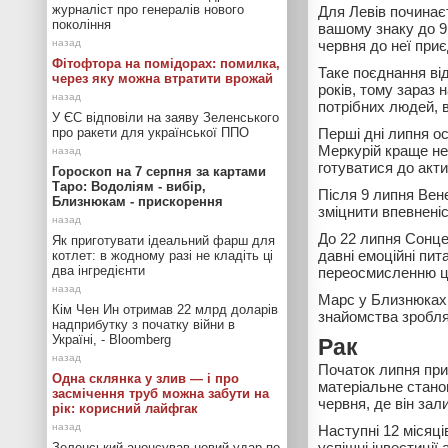
журналіст про генералів нового
Для Левів починаєт
покоління
вашому знаку до 9 
червня до неї приє
Фітофтора на помідорах: помилка,
Таке поєднання ві
через яку можна втратити врожай
років, тому зараз 
потрібних людей, ви
У ЄС відповіли на заяву Зеленського
про ракети для української ППО
Перші дні липня о
Меркурій краще не
готуватися до акти
Гороскоп на 7 серпня за картами
Таро: Водоліям - вибір,
Після 9 липня Вен
Близнюкам - прискорення
зміцнити впевнені
До 22 липня Сонце
Як приготувати ідеальний фарш для
давні емоційні пи
котлет: в жодному разі не кладіть ці
два інгредієнти
переосмисленню ц
Марс у Близнюках п
Кім Чен Ин отримав 22 млрд доларів
знайомства зробля
надприбутку з початку війни в
Україні, - Bloomberg
Рак
Початок липня при
Одна склянка у злив — і про
матеріальне стано
засмічення труб можна забути на
червня, де він зал
рік: корисний лайфгак
Наступні 12 місяц
успішні інвестиції
Зеленський анонсував новий удар по