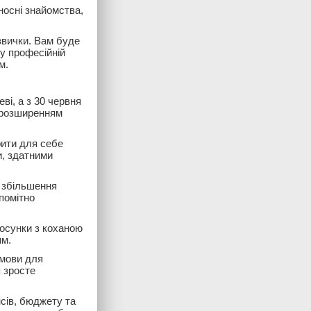
носні знайомства,
 звички. Вам буде
 у професійній
м.
ві, а з 30 червня
, розширенням
рити для себе
и, здатними
і збільшення
помітно
осунки з коханою
им.
умови для
я зросте
сів, бюджету та