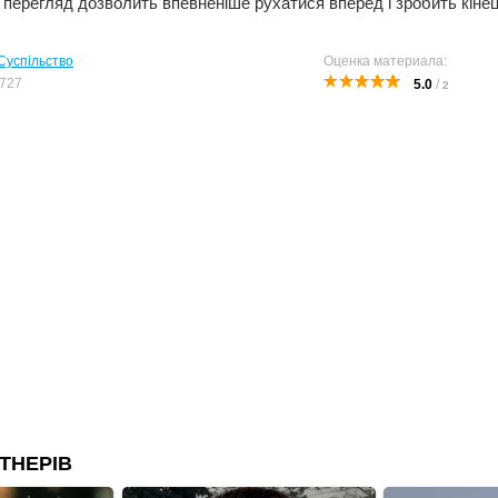
й перегляд дозволить впевненіше рухатися вперед і зробить кіне
Суспільство
Оценка материала:
727
5.0
/
2