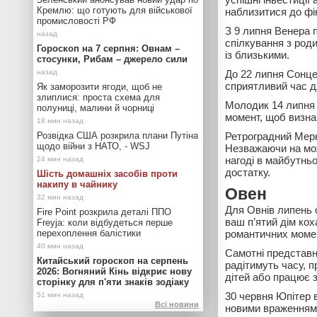
Кремлю: що готують для військової
наблизитися до фін
промисловості РФ
З 9 липня Венера п
спілкування з род
Гороскоп на 7 серпня: Овнам –
із близькими.
стосунки, Рибам – джерело сили
До 22 липня Сонце
сприятливий час дл
Як заморозити ягоди, щоб не
злиплися: проста схема для
Молодик 14 липня 
полуниці, малини й чорниці
момент, щоб визнач
Розвідка США розкрила плани Путіна
Ретроградний Мерку
щодо війни з НАТО, - WSJ
Незважаючи на мож
нагоді в майбутньо
достатку.
Шість домашніх засобів проти
накипу в чайнику
Овен
Для Овнів липень 
Fire Point розкрила деталі ППО
ваш п’ятий дім кох
Freyja: коли відбудеться перше
перехоплення балістики
романтичних момен
Самотні представн
Китайський гороскоп на серпень
радітимуть часу, 
2026: Вогняний Кінь відкриє нову
дітей або працює з
сторінку для п'яти знаків зодіаку
30 червня Юпітер 
Всі новини
новими враженнями