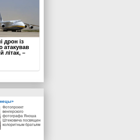
знецы»
Фотопроект
венгерского
фотографа Яноша
Штековича посвящен
колоритным братьям