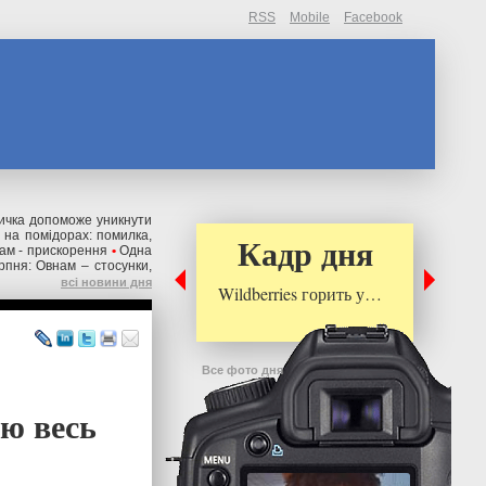
RSS
Mobile
Facebook
вичка допоможе уникнути
 на помідорах: помилка,
Кадр дня
кам - прискорення
•
Одна
рпня: Овнам – стосунки,
всі новини дня
Wildberries горить у…
Все фото дня
ою весь