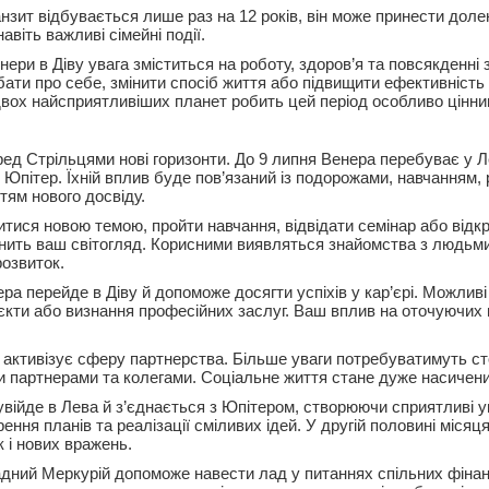
нзит відбувається лише раз на 12 років, він може принести доле
авіть важливі сімейні події.
ери в Діву увага зміститься на роботу, здоров’я та повсякденні
бати про себе, змінити спосіб життя або підвищити ефективність
двох найсприятливіших планет робить цей період особливо цінни
ед Стрільцями нові горизонти. До 9 липня Венера перебуває у Ле
 Юпітер. Їхній вплив буде пов’язаний із подорожами, навчанням
тям нового досвіду.
итися новою темою, пройти навчання, відвідати семінар або відк
інить ваш світогляд. Корисними виявляться знайомства з людьм
розвиток.
ра перейде в Діву й допоможе досягти успіхів у кар’єрі. Можлив
оєкти або визнання професійних заслуг. Ваш вплив на оточуючих 
активізує сферу партнерства. Більше уваги потребуватимуть ст
 партнерами та колегами. Соціальне життя стане дуже насичен
увійде в Лева й з’єднається з Юпітером, створюючи сприятливі 
ння планів та реалізації сміливих ідей. У другій половині місяц
к і нових вражень.
дний Меркурій допоможе навести лад у питаннях спільних фінан