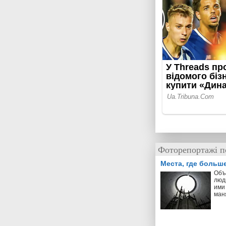
Фоторепортажі п
Места, где больш
Объ
люд
ими 
ман