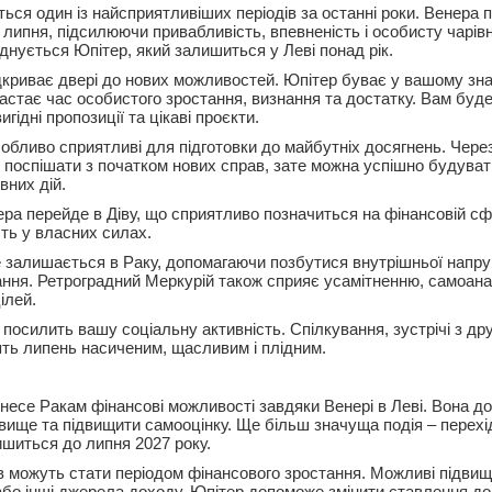
ься один із найсприятливіших періодів за останні роки. Венера 
липня, підсилюючи привабливість, впевненість і особисту чарівн
днується Юпітер, який залишиться у Леві понад рік.
дкриває двері до нових можливостей. Юпітер буває у вашому зна
настає час особистого зростання, визнання та достатку. Вам буд
гідні пропозиції та цікаві проєкти.
собливо сприятливі для підготовки до майбутніх досягнень. Чере
 поспішати з початком нових справ, зате можна успішно будуват
вних дій.
ера перейде в Діву, що сприятливо позначиться на фінансовій с
сть у власних силах.
 залишається в Раку, допомагаючи позбутися внутрішньої напру
тання. Ретроградний Меркурій також сприяє усамітненню, самоана
ілей.
осилить вашу соціальну активність. Спілкування, зустрічі з дру
ть липень насиченим, щасливим і плідним.
несе Ракам фінансові можливості завдяки Венері в Леві. Вона д
вище та підвищити самооцінку. Ще більш значуща подія – перехі
ишиться до липня 2027 року.
ів можуть стати періодом фінансового зростання. Можливі підвищ
 або інші джерела доходу. Юпітер допоможе змінити ставлення до