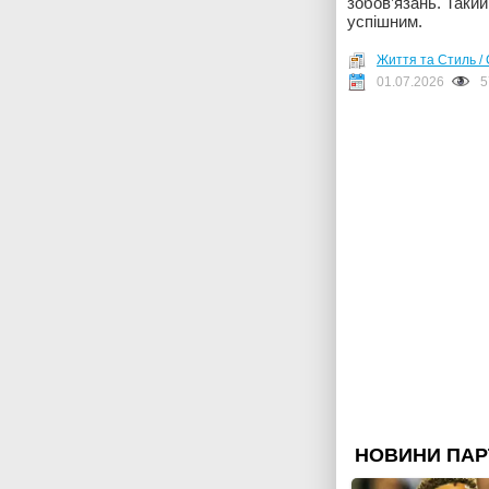
зобов’язань. Таки
успішним.
Життя та Стиль / 
01.07.2026
5