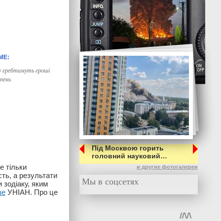
ку гребтимуть гроші
пень
Під Москвою горить
головний науковий…
е тільки
и другие фотогалереи
ть, а результати
Мы в соцсетях
 зодіаку, яким
ше
УНІАН. Про це