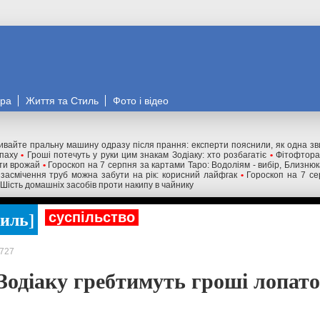
ора
Життя та Стиль
Фото і відео
ивайте пральну машину одразу після прання: експерти пояснили, як одна з
апаху
•
Гроші потечуть у руки цим знакам Зодіаку: хто розбагатіє
•
Фітофтора
ти врожай
•
Гороскоп на 7 серпня за картами Таро: Водоліям - вибір, Близню
 засмічення труб можна забути на рік: корисний лайфгак
•
Гороскоп на 7 се
Шість домашніх засобів проти накипу в чайнику
тиль
суспільство
727
 Зодіаку гребтимуть гроші лопат