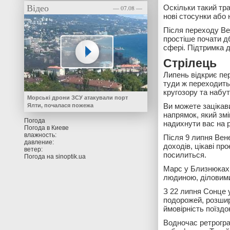
Відео
Оскільки такий тра
— 07.08 —
нові стосунки або н
Після переходу Вен
простіше почати д
сфері. Підтримка 
Стрілець
Липень відкриє пер
туди ж переходить
кругозору та набут
Морські дрони ЗСУ атакували порт
Ви можете зацікав
Ялти, почалася пожежа
напрямок, який зм
Погода
надихнути вас на 
Погода в
Киеве
влажность:
Після 9 липня Вене
давление:
доходів, цікаві пр
ветер:
посилиться.
Погода на
sinoptik.ua
Марс у Близнюках 
людиною, діловими
З 22 липня Сонце 
подорожей, розшире
ймовірність поїздо
Водночас ретрогра