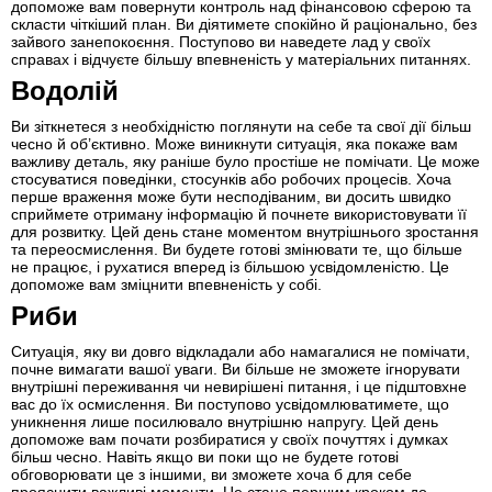
допоможе вам повернути контроль над фінансовою сферою та
скласти чіткіший план. Ви діятимете спокійно й раціонально, без
зайвого занепокоєння. Поступово ви наведете лад у своїх
справах і відчуєте більшу впевненість у матеріальних питаннях.
Водолій
Ви зіткнетеся з необхідністю поглянути на себе та свої дії більш
чесно й об’єктивно. Може виникнути ситуація, яка покаже вам
важливу деталь, яку раніше було простіше не помічати. Це може
стосуватися поведінки, стосунків або робочих процесів. Хоча
перше враження може бути несподіваним, ви досить швидко
сприймете отриману інформацію й почнете використовувати її
для розвитку. Цей день стане моментом внутрішнього зростання
та переосмислення. Ви будете готові змінювати те, що більше
не працює, і рухатися вперед із більшою усвідомленістю. Це
допоможе вам зміцнити впевненість у собі.
Риби
Ситуація, яку ви довго відкладали або намагалися не помічати,
почне вимагати вашої уваги. Ви більше не зможете ігнорувати
внутрішні переживання чи невирішені питання, і це підштовхне
вас до їх осмислення. Ви поступово усвідомлюватимете, що
уникнення лише посилювало внутрішню напругу. Цей день
допоможе вам почати розбиратися у своїх почуттях і думках
більш чесно. Навіть якщо ви поки що не будете готові
обговорювати це з іншими, ви зможете хоча б для себе
прояснити важливі моменти. Це стане першим кроком до