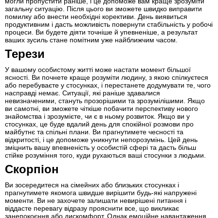
могли пропустити раніше, і це допоможе вам краще зрозуміти
загальну ситуацію. Після цього ви зможете швидко виправити
помилку або внести необхідні корективи. День виявиться
продуктивним і дасть можливість повернути стабільність у робочі
процеси. Ви будете діяти точніше й упевненіше, а результат
ваших зусиль стане помітним уже найближчим часом.
Терези
У вашому особистому житті може настати момент більшої
ясності. Ви почнете краще розуміти людину, з якою спілкуєтеся
або перебуваєте у стосунках, і перестанете додумувати те, чого
насправді немає. Ситуації, які раніше здавалися
невизначеними, стануть прозорішими та зрозумілішими. Якщо
ви самотні, ви зможете чіткіше побачити перспективу нового
знайомства і зрозумієте, чи є в ньому розвиток. Якщо ви у
стосунках, це буде вдалий день для спокійної розмови про
майбутнє та спільні плани. Ви прагнутимете чесності та
відкритості, і це допоможе уникнути непорозумінь. Цей день
зміцнить вашу впевненість у особистій сфері та дасть більш
стійке розуміння того, куди рухаються ваші стосунки з людьми.
Скорпіон
Ви зосередитеся на сімейних або близьких стосунках і
прагнутимете якомога швидше вирішити будь-які напружені
моменти. Ви не захочете залишати невирішені питання і
віддасте перевагу відразу прояснити все, що викликає
занепокоєння або дискомфорт. Однак емоційне навантаження