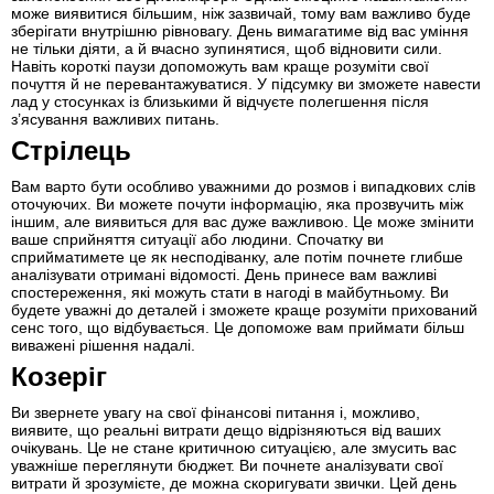
може виявитися більшим, ніж зазвичай, тому вам важливо буде
зберігати внутрішню рівновагу. День вимагатиме від вас уміння
не тільки діяти, а й вчасно зупинятися, щоб відновити сили.
Навіть короткі паузи допоможуть вам краще розуміти свої
почуття й не перевантажуватися. У підсумку ви зможете навести
лад у стосунках із близькими й відчуєте полегшення після
з’ясування важливих питань.
Стрілець
Вам варто бути особливо уважними до розмов і випадкових слів
оточуючих. Ви можете почути інформацію, яка прозвучить між
іншим, але виявиться для вас дуже важливою. Це може змінити
ваше сприйняття ситуації або людини. Спочатку ви
сприйматимете це як несподіванку, але потім почнете глибше
аналізувати отримані відомості. День принесе вам важливі
спостереження, які можуть стати в нагоді в майбутньому. Ви
будете уважні до деталей і зможете краще розуміти прихований
сенс того, що відбувається. Це допоможе вам приймати більш
виважені рішення надалі.
Козеріг
Ви звернете увагу на свої фінансові питання і, можливо,
виявите, що реальні витрати дещо відрізняються від ваших
очікувань. Це не стане критичною ситуацією, але змусить вас
уважніше переглянути бюджет. Ви почнете аналізувати свої
витрати й зрозумієте, де можна скоригувати звички. Цей день