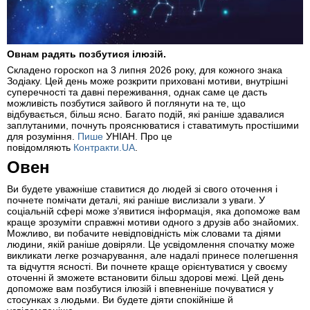
Овнам радять позбутися ілюзій.
Складено гороскоп на 3 липня 2026 року, для кожного знака
Зодіаку. Цей день може розкрити приховані мотиви, внутрішні
суперечності та давні переживання, однак саме це дасть
можливість позбутися зайвого й поглянути на те, що
відбувається, більш ясно. Багато подій, які раніше здавалися
заплутаними, почнуть прояснюватися і ставатимуть простішими
для розуміння.
Пише
УНІАН. Про це
повідомляють
Контракти.UA
.
Овен
Ви будете уважніше ставитися до людей зі свого оточення і
почнете помічати деталі, які раніше вислизали з уваги. У
соціальній сфері може з’явитися інформація, яка допоможе вам
краще зрозуміти справжні мотиви одного з друзів або знайомих.
Можливо, ви побачите невідповідність між словами та діями
людини, якій раніше довіряли. Це усвідомлення спочатку може
викликати легке розчарування, але надалі принесе полегшення
та відчуття ясності. Ви почнете краще орієнтуватися у своєму
оточенні й зможете встановити більш здорові межі. Цей день
допоможе вам позбутися ілюзій і впевненіше почуватися у
стосунках з людьми. Ви будете діяти спокійніше й