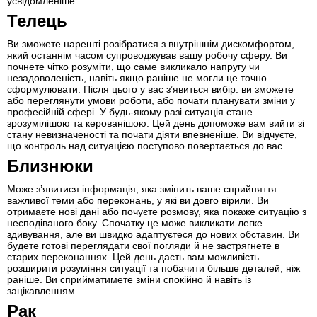
усвідомленіше.
Телець
Ви зможете нарешті розібратися з внутрішнім дискомфортом,
який останнім часом супроводжував вашу робочу сферу. Ви
почнете чітко розуміти, що саме викликало напругу чи
незадоволеність, навіть якщо раніше не могли це точно
сформулювати. Після цього у вас з’явиться вибір: ви зможете
або переглянути умови роботи, або почати планувати зміни у
професійній сфері. У будь-якому разі ситуація стане
зрозумілішою та керованішою. Цей день допоможе вам вийти зі
стану невизначеності та почати діяти впевненіше. Ви відчуєте,
що контроль над ситуацією поступово повертається до вас.
Близнюки
Може з’явитися інформація, яка змінить ваше сприйняття
важливої теми або переконань, у які ви довго вірили. Ви
отримаєте нові дані або почуєте розмову, яка покаже ситуацію з
несподіваного боку. Спочатку це може викликати легке
здивування, але ви швидко адаптуєтеся до нових обставин. Ви
будете готові переглядати свої погляди й не застрягнете в
старих переконаннях. Цей день дасть вам можливість
розширити розуміння ситуації та побачити більше деталей, ніж
раніше. Ви сприйматимете зміни спокійно й навіть із
зацікавленням.
Рак