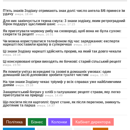
П’ять знаків Зодіаку отримають знак долі: число ангела 8/6 принесе їм
удачу
вчера, 18:44
Для них закінчується темна смуга: 3 знаки зодіаку, яким ретроградний
Хірон подарує щасливий шанс
вчера, 17:15
Як приготувати червону рибу на сковороді, щоб вона не була сухою:
секрети та рецепт
вчера, 16:51
Чи можна користуватися телефоном під час заряджання: експерти
нарешті поставили крапку в суперечках
вчера, 16:37
Ці знаки Зодіаку нарешті здійснять прорив, на який так довго чекали
вчера, 16:16
Ці консервовані огірки виходять як бочкові: старий сільський рецепт
вчера, 15:50
Як помити унітаз всередині та ззовні в домашніх умовах: один
домашній засіб допоможе зробити туалет чистим
вчера, 15:36
На три знаки Зодіаку чекає тріумф у всіх справах уже найближчими
днями
вчера, 15:16
Закарпатський бограч у хлібі з галушками: рецепт страви, яку легко
приготувати на природі
вчера, 14:49
Що посіяти після картоплі: ґрунт стане, як після перегною, зникнуть
дротяник та парша
вчера, 14:37
Політика
Бізнес
Колонки
Кабінет директора