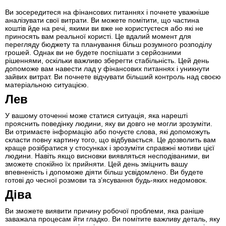
Ви зосередитеся на фінансових питаннях і почнете уважніше
аналізувати свої витрати. Ви можете помітити, що частина
коштів йде на речі, якими ви вже не користуєтеся або які не
приносять вам реальної користі. Це вдалий момент для
перегляду бюджету та планування більш розумного розподілу
грошей. Однак ви не будете поспішати з серйозними
рішеннями, оскільки важливо зберегти стабільність. Цей день
допоможе вам навести лад у фінансових питаннях і уникнути
зайвих витрат. Ви почнете відчувати більший контроль над своєю
матеріальною ситуацією.
Лев
У вашому оточенні може статися ситуація, яка нарешті
прояснить поведінку людини, яку ви довго не могли зрозуміти.
Ви отримаєте інформацію або почуєте слова, які допоможуть
скласти повну картину того, що відбувається. Це дозволить вам
краще розібратися у стосунках і зрозуміти справжні мотиви цієї
людини. Навіть якщо висновки виявляться несподіваними, ви
зможете спокійно їх прийняти. Цей день зміцнить вашу
впевненість і допоможе діяти більш усвідомлено. Ви будете
готові до чесної розмови та з’ясування будь-яких недомовок.
Діва
Ви зможете виявити причину робочої проблеми, яка раніше
заважала процесам йти гладко. Ви помітите важливу деталь, яку